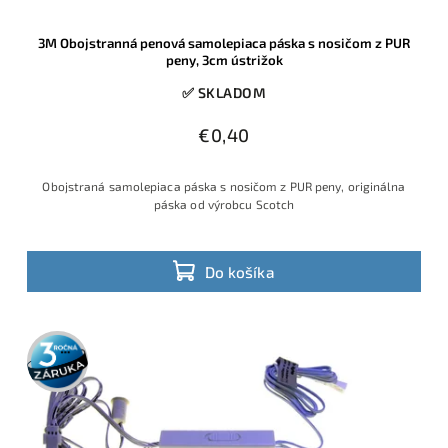
3M Obojstranná penová samolepiaca páska s nosičom z PUR
peny, 3cm ústrižok
✅ SKLADOM
€0,40
Obojstraná samolepiaca páska s nosičom z PUR peny, originálna
páska od výrobcu Scotch
Do košíka
3 roky
záruka