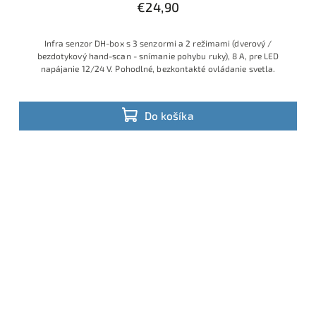
€24,90
Infra senzor DH-box s 3 senzormi a 2 režimami (dverový /
bezdotykový hand-scan - snímanie pohybu ruky), 8 A, pre LED
napájanie 12/24 V. Pohodlné, bezkontakté ovládanie svetla.
Do košíka