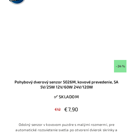
–34 %
Pohybový dverový senzor 5026M, kovové prevedenie, 5A
5V/25W 12V/60W 24V/120W
✅ SKLADOM
€7,90
€12
Odolný senzor v kovovom puzdre s malými rozmermi, pre
automatické rozsvietenie svetla po otvorení dvierok skrinky a