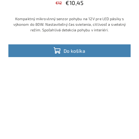
€10,45
€12
Kompaktný mikrovlnný senzor pohybu na 12 V pre LED pásiky s
výkonom do 80 W. Nastaviteľný čas svietenia, citlivosť a svetelný
režim. Spoľahlivá detekcia pohybu v interiéri.
Do košíka