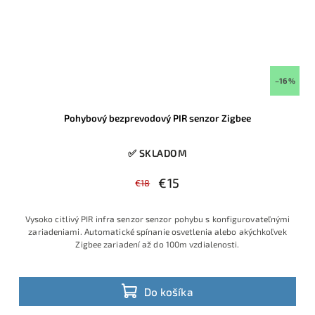
–16 %
Pohybový bezprevodový PIR senzor Zigbee
✅ SKLADOM
€15
€18
Vysoko citlivý PIR infra senzor senzor pohybu s konfigurovateľnými
zariadeniami. Automatické spínanie osvetlenia alebo akýchkoľvek
Zigbee zariadení až do 100m vzdialenosti.
Do košíka