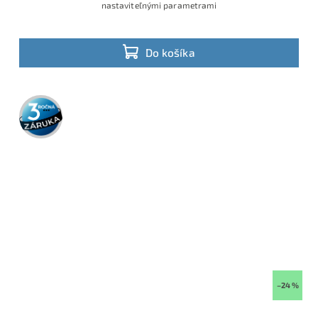
nastaviteľnými parametrami
Do košíka
3 roky
záruka
–24 %