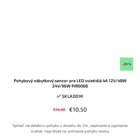
–29 %
Pohybový nábytkový senzor pre LED svietidlá 4A 12V/48W
24V/96W PIR006B
✅ SKLADOM
€10,50
€14,90
Spínač na detekciu pohybu v dosahu do 2m, zapínanie a vypínanie
svetiel, napríklad na snímanie pohybu osoby