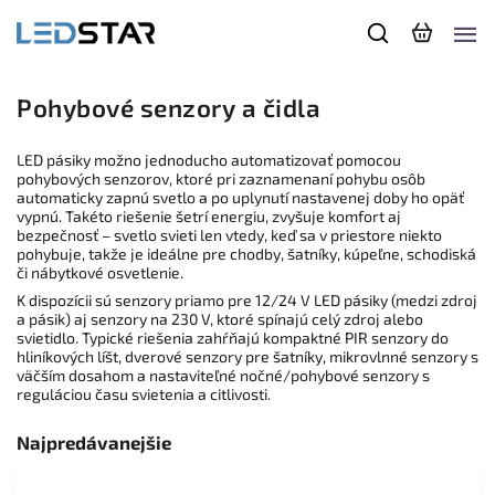
Pohybové senzory a čidla
LED pásiky možno jednoducho automatizovať pomocou
pohybových senzorov, ktoré pri zaznamenaní pohybu osôb
automaticky zapnú svetlo a po uplynutí nastavenej doby ho opäť
vypnú. Takéto riešenie šetrí energiu, zvyšuje komfort aj
bezpečnosť – svetlo svieti len vtedy, keď sa v priestore niekto
pohybuje, takže je ideálne pre chodby, šatníky, kúpeľne, schodiská
či nábytkové osvetlenie.
K dispozícii sú senzory priamo pre 12/24 V LED pásiky (medzi zdroj
a pásik) aj senzory na 230 V, ktoré spínajú celý zdroj alebo
svietidlo. Typické riešenia zahŕňajú kompaktné PIR senzory do
hliníkových líšt, dverové senzory pre šatníky, mikrovlnné senzory s
väčším dosahom a nastaviteľné nočné/pohybové senzory s
reguláciou času svietenia a citlivosti.
Najpredávanejšie