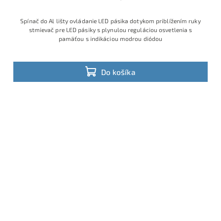
Spínač do Al lišty ovládanie LED pásika dotykom priblížením ruky
stmievač pre LED pásiky s plynulou reguláciou osvetlenia s
pamäťou s indikáciou modrou diódou
Do košíka