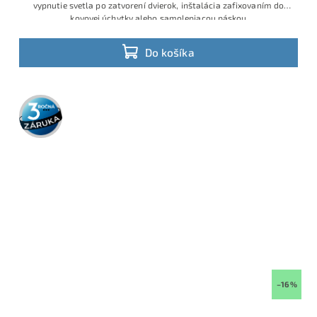
vypnutie svetla po zatvorení dvierok, inštalácia zafixovaním do
kovovej úchytky alebo samolepiacou páskou
Do košíka
3 roky
záruka
–16 %