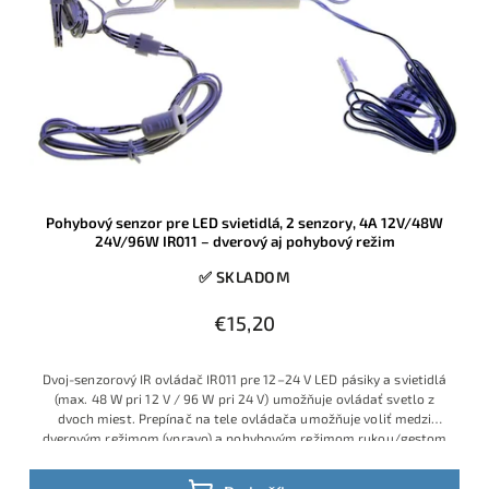
Pohybový senzor pre LED svietidlá, 2 senzory, 4A 12V/48W
24V/96W IR011 – dverový aj pohybový režim
✅ SKLADOM
€15,20
Dvoj-senzorový IR ovládač IR011 pre 12–24 V LED pásiky a svietidlá
(max. 48 W pri 12 V / 96 W pri 24 V) umožňuje ovládať svetlo z
dvoch miest. Prepínač na tele ovládača umožňuje voliť medzi
dverovým režimom (vpravo) a pohybovým režimom rukou/gestom
(vľavo)