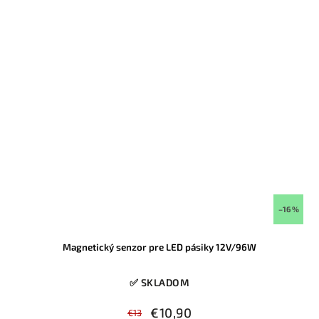
–16 %
Magnetický senzor pre LED pásiky 12V/96W
✅ SKLADOM
€10,90
€13