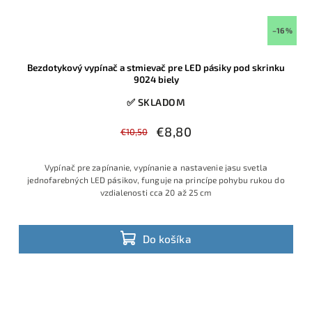
–16 %
Bezdotykový vypínač a stmievač pre LED pásiky pod skrinku
9024 biely
✅ SKLADOM
€8,80
€10,50
Vypínač pre zapínanie, vypínanie a nastavenie jasu svetla
jednofarebných LED pásikov, funguje na princípe pohybu rukou do
vzdialenosti cca 20 až 25 cm
Do košíka