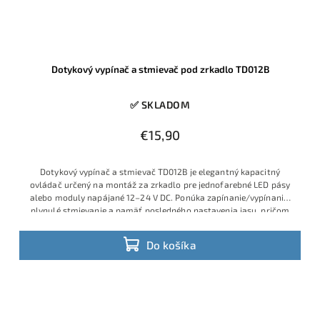
Dotykový vypínač a stmievač pod zrkadlo TD012B
✅ SKLADOM
€15,90
Dotykový vypínač a stmievač TD012B je elegantný kapacitný
ovládač určený na montáž za zrkadlo pre jednofarebné LED pásy
alebo moduly napájané 12–24 V DC. Ponúka zapínanie/vypínanie,
plynulé stmievanie a pamäť posledného nastavenia jasu, pričom
maximálna záťaž je 4 A (48 W pri 12 V, 96 W pri 24 V)
Do košíka