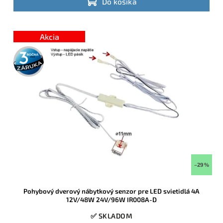
Do košíka
Akcia
3 roky
záruka
–29 %
Pohybový dverový nábytkový senzor pre LED svietidlá 4A
12V/48W 24V/96W IR008A-D
✅ SKLADOM