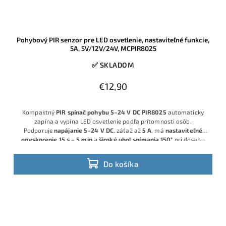
Pohybový PIR senzor pre LED osvetlenie, nastaviteľné funkcie,
5A, 5V/12V/24V, MCPIR8025
✅ SKLADOM
€12,90
Kompaktný
PIR spínač pohybu 5–24 V DC PIR8025
automaticky
zapína a vypína LED osvetlenie podľa prítomnosti osôb.
Podporuje
napájanie 5–24 V DC
, záťaž až
5 A
, má
nastaviteľné
oneskorenie 15 s – 5 min
a
široký uhol snímania 150°
pri dosahu
približne
3–5 m
, takže je ideálny pre LED pásiky, skrinkové a
technické osvetlenie.
Do košíka