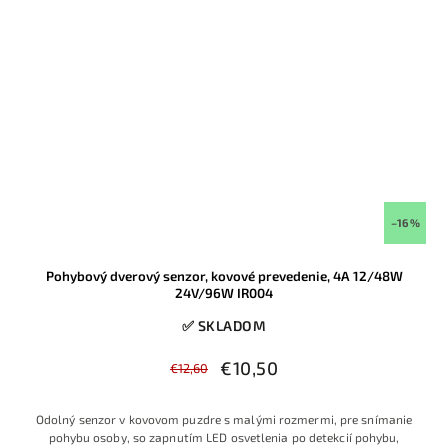
–16 %
Pohybový dverový senzor, kovové prevedenie, 4A 12/48W
24V/96W IR004
✅ SKLADOM
€10,50
€12,60
Odolný senzor v kovovom puzdre s malými rozmermi, pre snímanie
pohybu osoby, so zapnutím LED osvetlenia po detekcií pohybu,