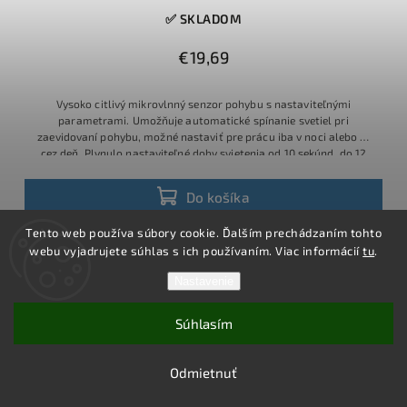
✅ SKLADOM
€19,69
Vysoko citlivý mikrovlnný senzor pohybu s nastaviteľnými
parametrami. Umožňuje automatické spínanie svetiel pri
zaevidovaní pohybu, možné nastaviť pre prácu iba v noci alebo aj
cez deň. Plynulo nastaviteľné doby svietenia od 10 sekúnd, do 12
minút.
Do košíka
Tento web používa súbory cookie. Ďalším prechádzaním tohto
webu vyjadrujete súhlas s ich používaním. Viac informácií
tu
.
3 roky
záruka
Nastavenie
Súhlasím
Odmietnuť