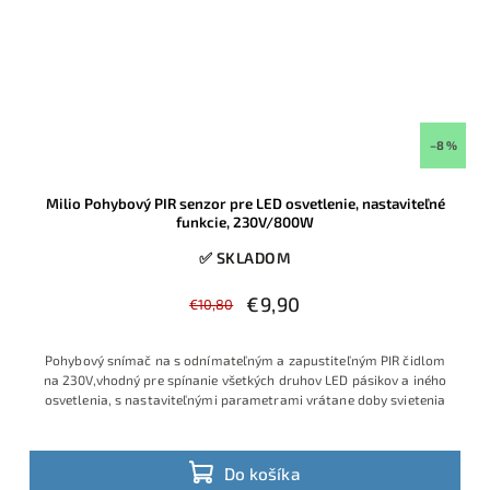
–8 %
Milio Pohybový PIR senzor pre LED osvetlenie, nastaviteľné
funkcie, 230V/800W
✅ SKLADOM
€9,90
€10,80
Pohybový snímač na s odnímateľným a zapustiteľným PIR čidlom
na 230V,vhodný pre spínanie všetkých druhov LED pásikov a iného
osvetlenia, s nastaviteľnými parametrami vrátane doby svietenia
Do košíka