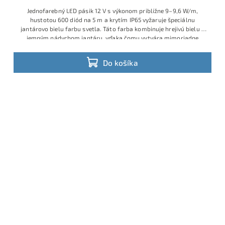
Jednofarebný LED pásik 12 V s výkonom približne 9–9,6 W/m,
hustotou 600 diód na 5 m a krytím IP65 vyžaruje špeciálnu
jantárovo bielu farbu svetla. Táto farba kombinuje hrejivú bielu s
jemným nádychom jantáru, vďaka čomu vytvára mimoriadne
exkluzívnu atmosféru v hotelových lobby, vinotékach,
reštauráciách, wellness či luxusných domácich interiéroch.
Do košíka