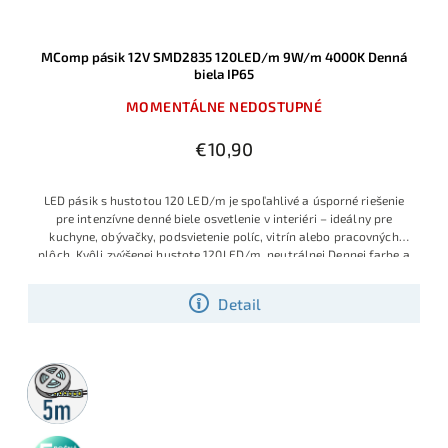
MComp pásik 12V SMD2835 120LED/m 9W/m 4000K Denná
biela IP65
MOMENTÁLNE NEDOSTUPNÉ
€10,90
LED pásik s hustotou 120 LED/m je spoľahlivé a úsporné riešenie
pre intenzívne denné biele osvetlenie v interiéri – ideálny pre
kuchyne, obývačky, podsvietenie políc, vitrín alebo pracovných
plôch.
Kvôli zvýšenej hustote 120LED/m, neutrálnej Dennej farbe a
optimálnemu výkonu 9.6W/m, sa zaraďuje tento LED pásik medzi
najviac používané SMD LED pásiky
Detail
5m
rolka
5 rokov