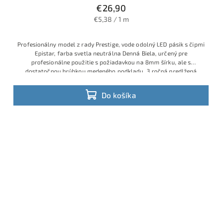
€26,90
€5,38 / 1 m
Profesionálny model z rady Prestige, vode odolný LED pásik s čipmi
Epistar, farba svetla neutrálna Denná Biela, určený pre
profesionálne použitie s požiadavkou na 8mm šírku, ale s
dostatočnou hrúbkou medeného podkladu, 3 ročná predlžená
záruka
Do košíka