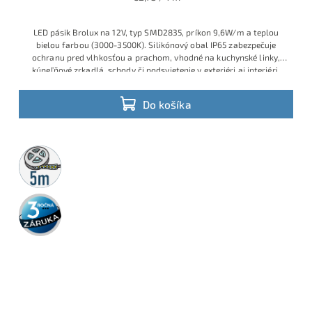
LED pásik Brolux na 12V, typ SMD2835, príkon 9,6W/m a teplou
bielou farbou (3000-3500K). Silikónový obal IP65 zabezpečuje
ochranu pred vlhkosťou a prachom, vhodné na kuchynské linky,
kúpeľňové zrkadlá, schody či podsvietenie v exteriéri aj interiéri.
Do košíka
5m
rolka
3 roky
záruka