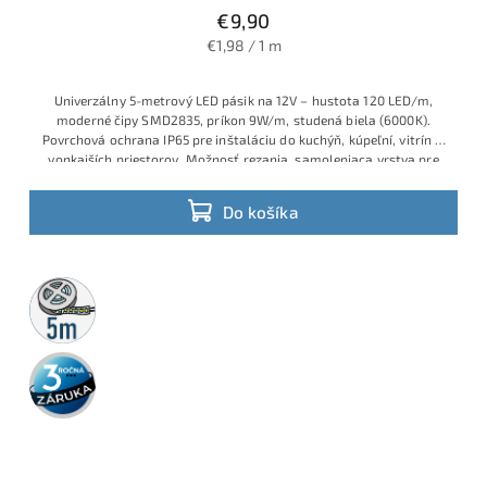
€9,90
€1,98 / 1 m
Univerzálny 5-metrový LED pásik na 12V – hustota 120 LED/m,
moderné čipy SMD2835, príkon 9W/m, studená biela (6000K).
Povrchová ochrana IP65 pre inštaláciu do kuchýň, kúpeľní, vitrín či
vonkajších priestorov. Možnosť rezania, samolepiaca vrstva pre
jednoduchú montáž, vhodný aj na miestne osvetlenie alebo
podsvietenie.
Do košíka
5m
rolka
3 roky
záruka