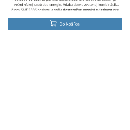
veľmi nízkej spotrebe energie. Vďaka dobre zvolenej kombinácii
čipov SMD2835 poskytuje stále
dostatočne vysokú svietivosť
pre
praktické osvetlenie nábytku, políc či pracovných plôch v interiéri.
Do košíka