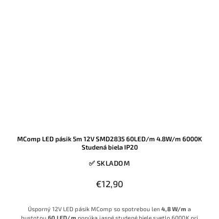
MComp LED pásik 5m 12V SMD2835 60LED/m 4.8W/m 6000K
Studená biela IP20
✅ SKLADOM
€12,90
Úsporný 12V LED pásik MComp so spotrebou len
4,8 W/m
a
hustotou
60 LED/m
ponúka jasné studené biele svetlo 6000K pri