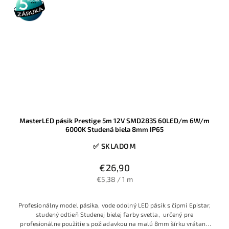
záruka
MasterLED pásik Prestige 5m 12V SMD2835 60LED/m 6W/m
6000K Studená biela 8mm IP65
✅ SKLADOM
€26,90
€5,38 / 1 m
Profesionálny model pásika, vode odolný LED pásik s čipmi Epistar,
studený odtieň Studenej bielej farby svetla, určený pre
profesionálne použitie s požiadavkou na malú 8mm šírku vrátane