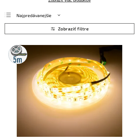
Zobraziť viac produktov
Najpredávanejšie
Najlacnejšie
Najdrahšie
Abecedne
5m
rolka