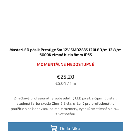
MasterLED pásik Prestige 5m 12V SMD2835 120LED/m 12W/m
6000K zimná biela 8mm IP65
MOMENTÁLNE NEDOSTUPNÉ
€25,20
€5,04 / 1 m
Značkový profesionálny vode odolný LED pásik s čipmi Epistar,
studená farba svetla Zimná Biela, určený pre profesionálne
použitie s požiadavkou na malé rozmery, vysokú svietivosť s dlhou
životnosťou
Do košíka