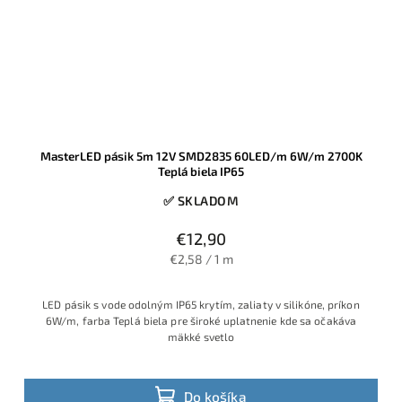
MasterLED pásik 5m 12V SMD2835 60LED/m 6W/m 2700K
Teplá biela IP65
✅ SKLADOM
€12,90
€2,58 / 1 m
LED pásik s vode odolným IP65 krytím, zaliaty v silikóne, príkon
6W/m, farba Teplá biela pre široké uplatnenie kde sa očakáva
mäkké svetlo
Do košíka