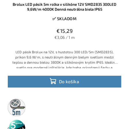
Brolux LED pásik 5m rolka v silikóne 12V SMD2835 300LED
9,6W/m 4000K Denná neutrálna biela IP65
✅ SKLADOM
€15,29
€3,06 / 1 m
LED pásik Brolux na 12V, s hustotou 300 LED/5m (SMD2835),
príkon 9,6 W/m, s neutrálnym denným bielym svetlom medzi
teplou a dennou bielou 3800K a silikónovým krytím IP65. Ideálne
svetlo pre moderné inštalácie, kde treba prirodzenú farbu a
stabilný svetelný výkon.
Do košíka
5m
rolka
5 rokov
záruka