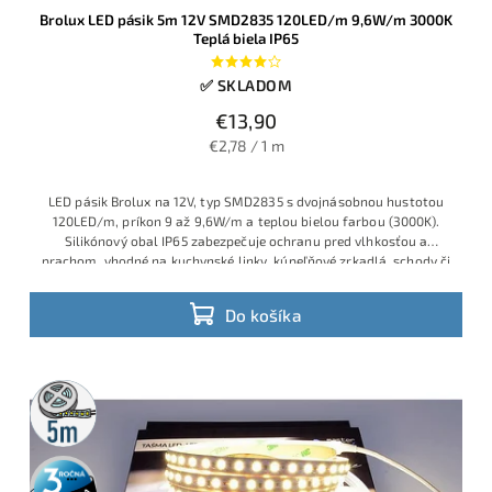
Brolux LED pásik 5m 12V SMD2835 120LED/m 9,6W/m 3000K
Teplá biela IP65
✅ SKLADOM
€13,90
€2,78 / 1 m
LED pásik Brolux na 12V, typ SMD2835 s dvojnásobnou hustotou
120LED/m, príkon 9 až 9,6W/m a teplou bielou farbou (3000K).
Silikónový obal IP65 zabezpečuje ochranu pred vlhkosťou a
prachom, vhodné na kuchynské linky, kúpeľňové zrkadlá, schody či
podsvietenie v exteriéri aj interiéri.
Do košíka
5m
rolka
3 roky
záruka