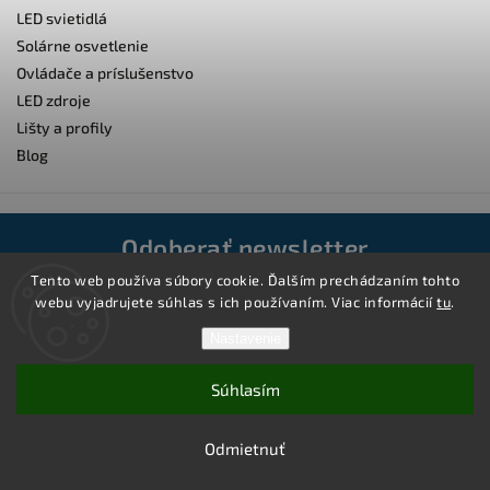
LED svietidlá
Solárne osvetlenie
Ovládače a príslušenstvo
LED zdroje
Lišty a profily
Blog
Odoberať newsletter
Tento web používa súbory cookie. Ďalším prechádzaním tohto
Vložením e-mailu súhlasíte s
webu vyjadrujete súhlas s ich používaním. Viac informácií
tu
.
podmienkami ochrany osobných údajov
Nastavenie
Súhlasím
Prihlásiť sa
Odmietnuť