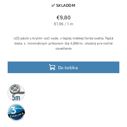
✅ SKLADOM
€9,80
€1,96 / 1 m
LED pásik s krytím voči vode, v teplej mäkkej farbe svetla Teplá
biela, s minimálnym príkonom iba 4,8W/m, vhodný pre nočné
osvetlenie
Do košíka
5m
rolka
3 roky
záruka