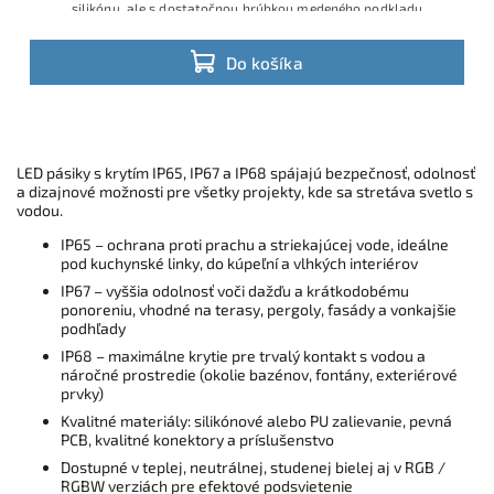
silikónu, ale s dostatočnou hrúbkou medeného podkladu
Do košíka
LED pásiky s krytím IP65, IP67 a IP68 spájajú bezpečnosť, odolnosť
a dizajnové možnosti pre všetky projekty, kde sa stretáva svetlo s
vodou.
IP65 – ochrana proti prachu a striekajúcej vode, ideálne
pod kuchynské linky, do kúpeľní a vlhkých interiérov
IP67 – vyššia odolnosť voči dažďu a krátkodobému
ponoreniu, vhodné na terasy, pergoly, fasády a vonkajšie
podhľady
IP68 – maximálne krytie pre trvalý kontakt s vodou a
náročné prostredie (okolie bazénov, fontány, exteriérové
prvky)
Kvalitné materiály: silikónové alebo PU zalievanie, pevná
PCB, kvalitné konektory a príslušenstvo
Dostupné v teplej, neutrálnej, studenej bielej aj v RGB /
RGBW verziách pre efektové podsvietenie