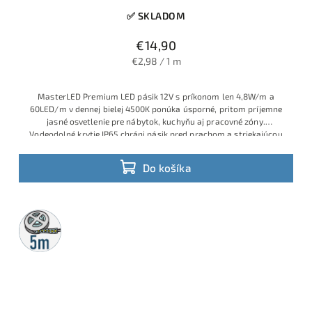
✅ SKLADOM
€14,90
€2,98 / 1 m
MasterLED Premium LED pásik 12V s príkonom len 4,8W/m a
60LED/m v dennej bielej 4500K ponúka úsporné, pritom príjemne
jasné osvetlenie pre nábytok, kuchyňu aj pracovné zóny.
Vodeodolné krytie IP65 chráni pásik pred prachom a striekajúcou
vodou, takže sa hodí aj do vlhších priestorov a nad kuchynskú
linku, pričom kvalitu garantuje overená značka MasterLED.
Do košíka
5m
rolka