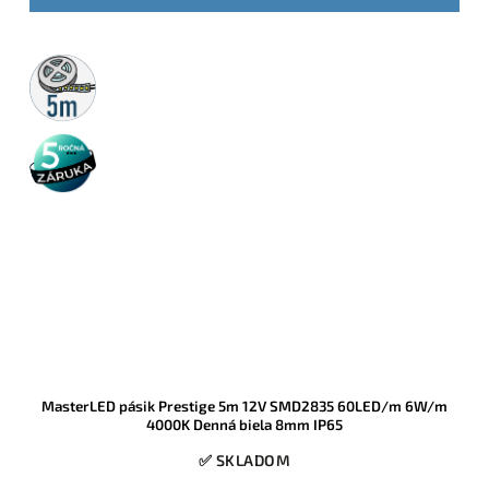
5m
rolka
5 rokov
záruka
MasterLED pásik Prestige 5m 12V SMD2835 60LED/m 6W/m
4000K Denná biela 8mm IP65
✅ SKLADOM