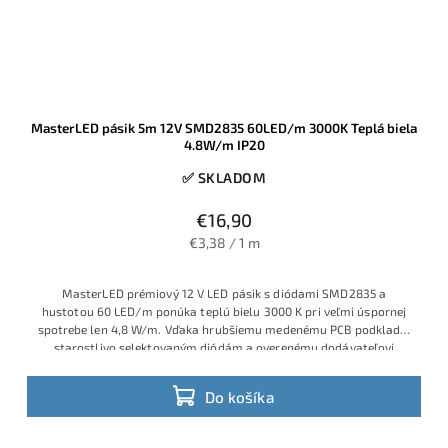
MasterLED pásik 5m 12V SMD2835 60LED/m 3000K Teplá biela
4.8W/m IP20
✅ SKLADOM
€16,90
€3,38 / 1 m
MasterLED prémiový 12 V LED pásik s diódami SMD2835 a
hustotou 60 LED/m ponúka teplú bielu 3000 K pri veľmi úspornej
spotrebe len 4,8 W/m. Vďaka hrubšiemu medenému PCB podkladu,
starostlivo selektovaným diódám a overenému dodávateľovi
MasterLED ide o spoľahlivé riešenie pre dekoračné a ambientné
osvetlenie, kde nie je cieľom extrémny jas, ale príjemná,
Do košíka
rovnomerná svetelná línia