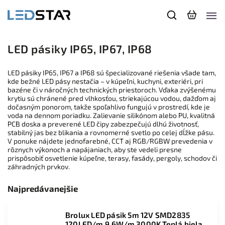
LED pásiky IP65, IP67, IP68
LED pásiky IP65, IP67 a IP68 sú špecializované riešenia všade tam,
kde bežné LED pásy nestačia – v kúpeľni, kuchyni, exteriéri, pri
bazéne či v náročných technických priestoroch. Vďaka zvýšenému
krytiu sú chránené pred vlhkosťou, striekajúcou vodou, dažďom aj
dočasným ponorom, takže spoľahlivo fungujú v prostredí, kde je
voda na dennom poriadku. Zalievanie silikónom alebo PU, kvalitná
PCB doska a preverené LED čipy zabezpečujú dlhú životnosť,
stabilný jas bez blikania a rovnomerné svetlo po celej dĺžke pásu.
V ponuke nájdete jednofarebné, CCT aj RGB/RGBW prevedenia v
rôznych výkonoch a napájaniach, aby ste vedeli presne
prispôsobiť osvetlenie kúpeľne, terasy, fasády, pergoly, schodov či
záhradných prvkov.
Najpredávanejšie
Brolux LED pásik 5m 12V SMD2835
120LED/m 9,6W/m 3000K Teplá biela