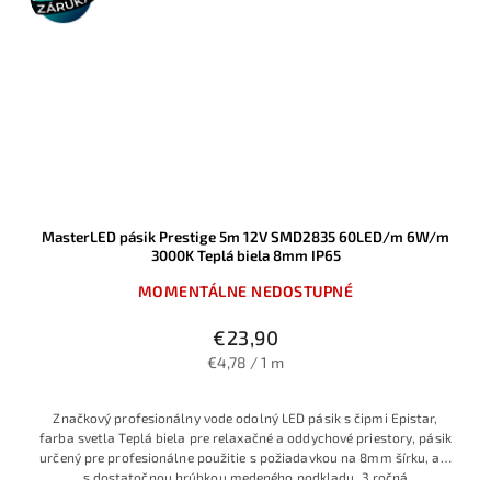
MasterLED pásik Prestige 5m 12V SMD2835 60LED/m 6W/m
3000K Teplá biela 8mm IP65
MOMENTÁLNE NEDOSTUPNÉ
€23,90
€4,78 / 1 m
Značkový profesionálny vode odolný LED pásik s čipmi Epistar,
farba svetla Teplá biela pre relaxačné a oddychové priestory, pásik
určený pre profesionálne použitie s požiadavkou na 8mm šírku, ale
s dostatočnou hrúbkou medeného podkladu, 3 ročná