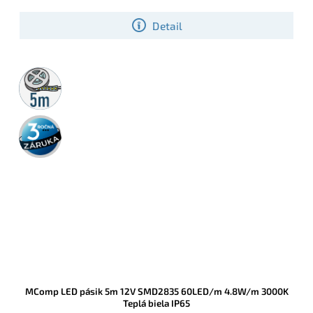
Detail
5m
rolka
3 roky
záruka
MComp LED pásik 5m 12V SMD2835 60LED/m 4.8W/m 3000K
Teplá biela IP65