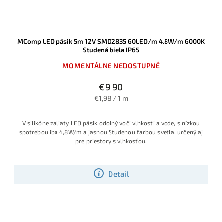
MComp LED pásik 5m 12V SMD2835 60LED/m 4.8W/m 6000K
Studená biela IP65
MOMENTÁLNE NEDOSTUPNÉ
€9,90
€1,98 / 1 m
V silikóne zaliaty LED pásik odolný voči vlhkosti a vode, s nízkou
spotrebou iba 4,8W/m a jasnou Studenou farbou svetla, určený aj
pre priestory s vlhkosťou.
Detail