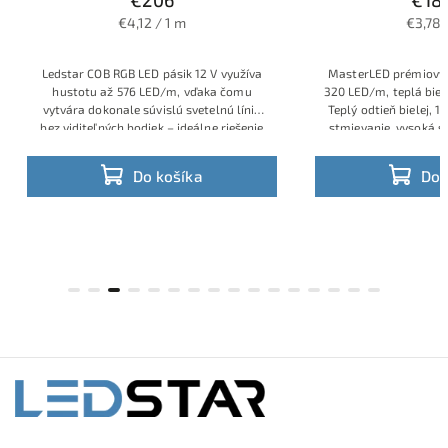
€4,12 / 1 m
€3,78 
Ledstar COB RGB LED pásik 12 V využíva
MasterLED prémiový 
hustotu až 576 LED/m, vďaka čomu
320 LED/m, teplá biel
vytvára dokonale súvislú svetelnú líniu
Teplý odtieň bielej, 
bez viditeľných bodiek – ideálne riešenie
stmievanie, vysoká sv
pre moderné dizajnové osvetlenie. V
50 00
profesionálnom 50 m návine je určený
Do košíka
Do 
pre veľké inštalácie v hoteloch,
obchodných priestoroch, reštauráciách aj
prémiových rezidenčných projektoch, kde
sa vyžaduje stabilná farba, vysoký
svetelný tok a jednotný vzhľad na celej
dĺžke.