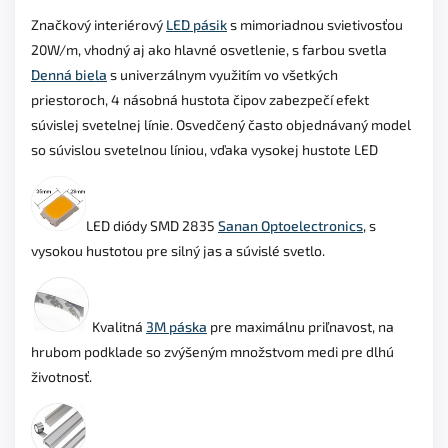
Značkový interiérový
LED pásik
s mimoriadnou svietivosťou
20W/m, vhodný aj ako hlavné osvetlenie, s farbou svetla
Denná biela
s univerzálnym využitím vo všetkých
priestoroch, 4 násobná hustota čipov zabezpečí efekt
súvislej svetelnej línie. Osvedčený často objednávaný model
so súvislou svetelnou líniou, vďaka vysokej hustote LED
LED diódy SMD 2835
Sanan Optoelectronics
, s
vysokou hustotou pre silný jas a súvislé svetlo.
Kvalitná
3M páska
pre maximálnu priľnavost, na
hrubom podklade so zvýšeným množstvom medi pre dlhú
životnosť.