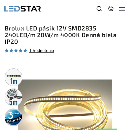
Brolux LED pásik 12V SMD2835
240LED/m 20W/m 4000K Denná biela
IP20
1 hodnotenie
Metrážny
predaj
5m
rolka
3 roky
záruka