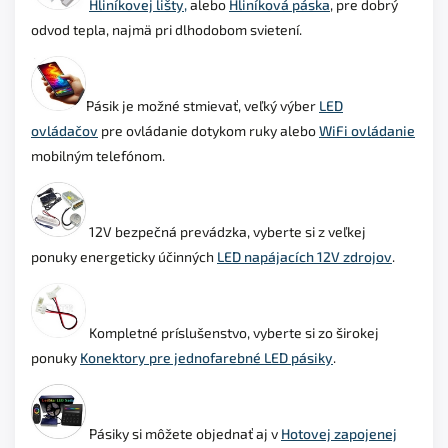
Hliníkovej lišty,
alebo
Hliníková páska
, pre dobrý
odvod tepla, najmä pri dlhodobom svietení.
Pásik je možné stmievať, veľký výber
LED
ovládačov
pre ovládanie dotykom ruky alebo
WiFi ovládanie
mobilným telefónom.
12V bezpečná prevádzka, vyberte si z veľkej
ponuky
energeticky účinných
LED napájacích 12V zdrojov
.
Kompletné príslušenstvo, vyberte si zo širokej
ponuky
Konektory pre jednofarebné LED pásiky
.
Pásiky si môžete objednať aj v
Hotovej zapojenej