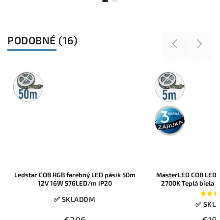
PODOBNÉ (16)
Previous
Next
50m
5m
rolka
rolka
3 roky
záruka
Ledstar COB RGB farebný LED pásik 50m
MasterLED COB LED 
12V 16W 576LED/m IP20
2700K Teplá biela
IP2
✅ SKLADOM
✅ SKL
€206
€18