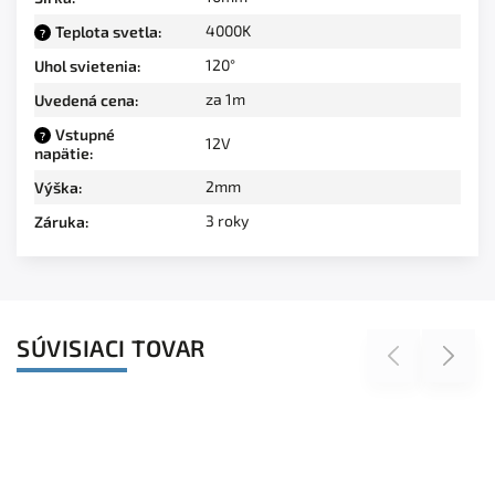
4000K
Teplota svetla
:
?
120°
Uhol svietenia
:
za 1m
Uvedená cena
:
Vstupné
?
12V
napätie
:
2mm
Výška
:
3 roky
Záruka
:
SÚVISIACI TOVAR
Previous
Next