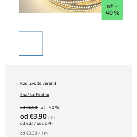
až –
40 %
Kód:
Zvoľte variant
Značka:
Brolux
od €6,50
až –40 %
od
€3,90
/ m
od
€3,17
bez DPH
od €3,38 / 1 m