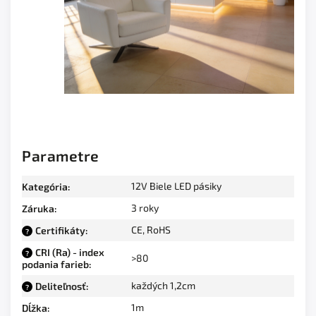
Parametre
12V Biele LED pásiky
Kategória
:
3 roky
Záruka
:
CE, RoHS
Certifikáty
:
?
CRI (Ra) - index
?
>80
podania farieb
:
každých 1,2cm
Deliteľnosť
:
?
1m
Dĺžka
: