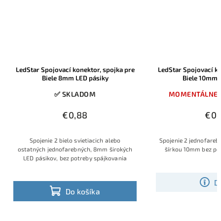
LedStar Spojovací konektor, spojka pre
LedStar Spojovací ko
Biele 8mm LED pásiky
Biele 10mm 
✅ SKLADOM
MOMENTÁLNE 
€0,88
€0,
Spojenie 2 bielo svietiacich alebo
Spojenie 2 jednofareb
ostatných jednofarebných, 8mm širokých
šírkou 10mm bez po
LED pásikov, bez potreby spájkovania
D
Do košíka