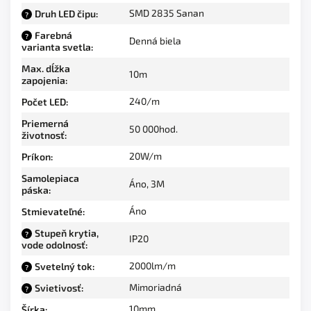
SMD 2835 Sanan
Druh LED čipu
:
?
Farebná
?
Denná biela
varianta svetla
:
Max. dĺžka
10m
zapojenia
:
240/m
Počet LED
:
Priemerná
50 000hod.
životnosť
:
20W/m
Príkon
:
Samolepiaca
Áno, 3M
páska
:
Áno
Stmievateľné
:
Stupeň krytia,
?
IP20
vode odolnosť
:
2000lm/m
Svetelný tok
:
?
Mimoriadná
Svietivosť
:
?
10mm
Šírka
: