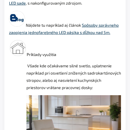
LED sade
, s nakonfigurovaným zdrojom.
Nájdete tu napríklad aj článok
Spôsoby správneho
zapojenia jednofarebného LED pásika s dĺžkou nad 5m.
Príklady využitia
Všade kde očakávame silné svetlo, uplatnenie
napríklad pri osvetlení znížených sadrokartónových
stropov, alebo aj nasvietení kuchynských
priestorov vrátane pracovnej dosky: