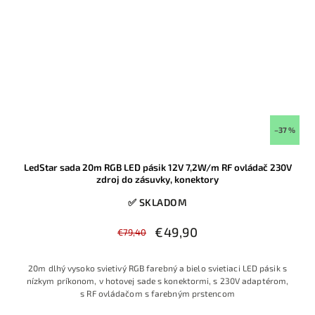
–37 %
LedStar sada 20m RGB LED pásik 12V 7,2W/m RF ovládač 230V
zdroj do zásuvky, konektory
✅ SKLADOM
€49,90
€79,40
20m dlhý vysoko svietivý RGB farebný a bielo svietiaci LED pásik s
nízkym príkonom, v hotovej sade s konektormi, s 230V adaptérom,
s RF ovládačom s farebným prstencom