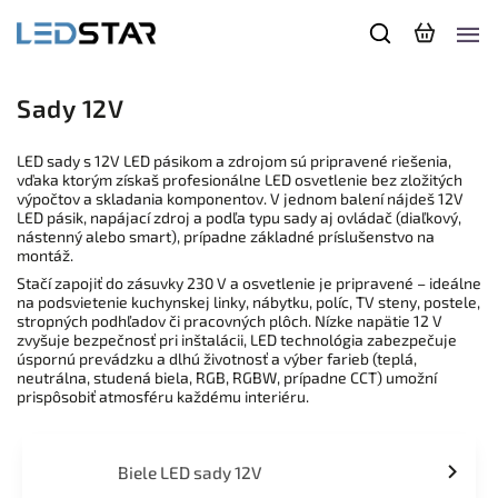
Sady 12V
LED sady s 12V LED pásikom a zdrojom sú pripravené riešenia,
vďaka ktorým získaš profesionálne LED osvetlenie bez zložitých
výpočtov a skladania komponentov. V jednom balení nájdeš 12V
LED pásik, napájací zdroj a podľa typu sady aj ovládač (diaľkový,
nástenný alebo smart), prípadne základné príslušenstvo na
montáž.
Stačí zapojiť do zásuvky 230 V a osvetlenie je pripravené – ideálne
na podsvietenie kuchynskej linky, nábytku, políc, TV steny, postele,
stropných podhľadov či pracovných plôch. Nízke napätie 12 V
zvyšuje bezpečnosť pri inštalácii, LED technológia zabezpečuje
úspornú prevádzku a dlhú životnosť a výber farieb (teplá,
neutrálna, studená biela, RGB, RGBW, prípadne CCT) umožní
prispôsobiť atmosféru každému interiéru.
Biele LED sady 12V