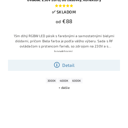
✅ SKLADOM
€88
od
15m dlhý RGBW LED pásik s farebnými a samostatnými bielymi
diódami, pričom Biela farba je podľa vášho výberu. Sada s RF
ovládačom s prstencom farieb, so zdrojom na 230V a s
konektormi.
Detail
3000K
4000K
6000K
+ ďalšie