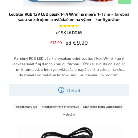
LedStar RGB 12V LED pásik 14,4 W/m na mieru 1–17 m – farebná
sada so zdrojom a ovládačom na výber - konfigurátor
✅ SKLADOM
€9,90
€12,90
od
Farebný RGB LED pásik s vysokou svietivosťou (14,4 W/m), ktorý
dokáže svietiť aj dennou bielou farbou. Dĺžku si zvolíte od 1 do 17
m, k tomu vyberiete typ ovládača a napájacieho zdroja, takže
dostanete kompletnú hotovú sadu pripravenú na montáž.
Konfigurátor vám nedovolí vybrať nesprávny zdroj.
Detail
Adaptérový typ
Montážne trafo interiérové
Montážne trafo vodeodolné
+ ďalšie