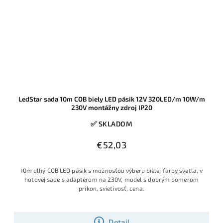
LedStar sada 10m COB biely LED pásik 12V 320LED/m 10W/m
230V montážny zdroj IP20
✅ SKLADOM
€52,03
10m dlhý COB LED pásik s možnosťou výberu bielej farby svetla, v
hotovej sade s adaptérom na 230V, model s dobrým pomerom
príkon, svietivosť, cena.
Detail