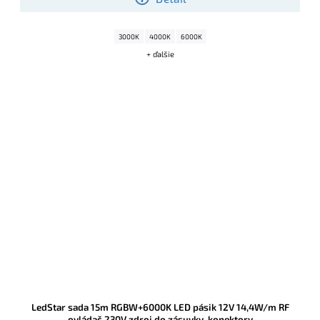
3000K
4000K
6000K
+ ďalšie
LedStar sada 15m RGBW+6000K LED pásik 12V 14,4W/m RF
ovládač 230V zdroj do zásuvky, konektory