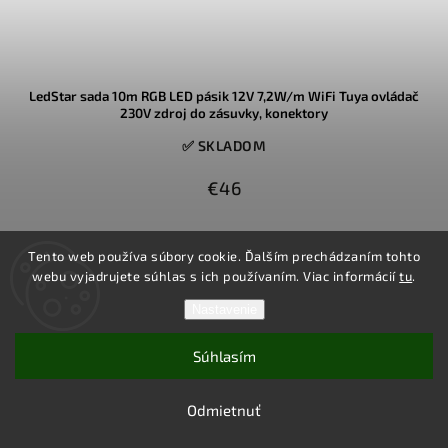
LedStar sada 10m RGB LED pásik 12V 7,2W/m WiFi Tuya ovládač
230V zdroj do zásuvky, konektory
✅ SKLADOM
€46
10m dlhý RGB farebný a dennou bielo svietiaci LED pásik s nízkym
Tento web používa súbory cookie. Ďalším prechádzaním tohto
príkonom, v hotovej sade s DO a WiFi Tuya ovládaním, so zdrojom
na 230V, s konektormi
webu vyjadrujete súhlas s ich používaním. Viac informácií
tu
.
Nastavenie
Do košíka
Súhlasím
Odmietnuť
Akcia