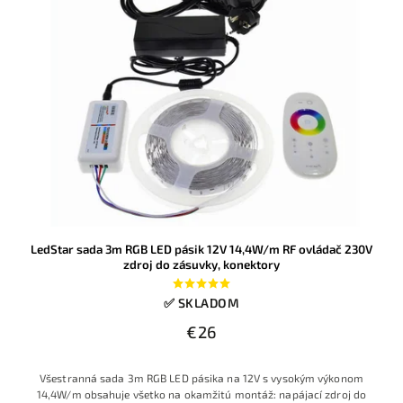
LedStar sada 3m RGB LED pásik 12V 14,4W/m RF ovládač 230V
zdroj do zásuvky, konektory
✅ SKLADOM
€26
Všestranná sada 3m RGB LED pásika na 12V s vysokým výkonom
14,4W/m obsahuje všetko na okamžitú montáž: napájací zdroj do