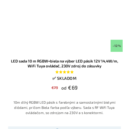
–12 %
LED sada 10 m RGBW+biela na výber LED pásik 12V 14,4W/m,
WiFi Tuya ovládač, 230V zdroj do zásuvky
✅ SKLADOM
€69
€79
od
10m dlhý RGBW LED pásik s farebnými a samostatnými bielymi
diódami, pričom Biela farba podľa výberu. Sada s RF WiFi Tuya
ovládačom, so zdrojom na 230V a s konektormi.