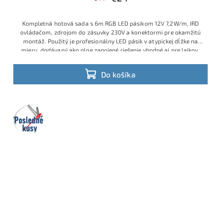
Kompletná hotová sada s 6m RGB LED pásikom 12V 7,2W/m, IRD
ovládačom, zdrojom do zásuvky 230V a konektormi pre okamžitú
montáž. Použitý je profesionálny LED pásik v atypickej dĺžke na
mieru, dodávaný ako plne zapojené riešenie vhodné aj pre laikov,
ktorí chcú jednoduchú inštaláciu bez spájkovania a bez ďalšieho
príslušenstva. Ide o obľúbený model s veľmi dobrým pomerom
Do košíka
ceny, výkonu a praktickosti, ktorý je v ponuke v obmedzenom
množstve a patrí medzi vyhľadávané hotové RGB sady.
Výhodná
cena vďaka aktuálnej skladovej akcii.
Posledné
kusy