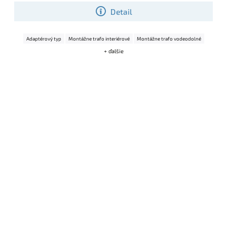
Detail
Adaptérový typ
Montážne trafo interiérové
Montážne trafo vodeodolné
+ ďalšie