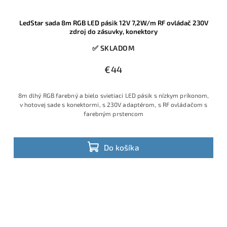
LedStar sada 8m RGB LED pásik 12V 7,2W/m RF ovládač 230V
zdroj do zásuvky, konektory
✅ SKLADOM
€44
8m dlhý RGB farebný a bielo svietiaci LED pásik s nízkym príkonom,
v hotovej sade s konektormi, s 230V adaptérom, s RF ovládačom s
farebným prstencom
Do košíka