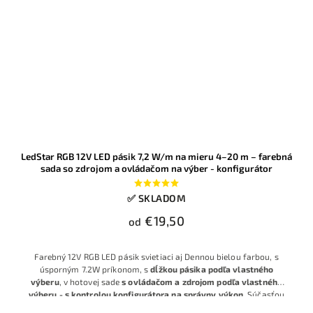
LedStar RGB 12V LED pásik 7,2 W/m na mieru 4–20 m – farebná
sada so zdrojom a ovládačom na výber - konfigurátor
✅ SKLADOM
€19,50
od
Farebný 12V RGB LED pásik svietiaci aj Dennou bielou farbou, s
úsporným 7.2W príkonom, s
dĺžkou pásika podľa vlastného
výberu
, v hotovej sade
s ovládačom a zdrojom podľa vlastného
výberu - s kontrolou konfigurátora na správny výkon
. Súčasťou
sú aj konektory pre prípad delenia a spájania pásikov.