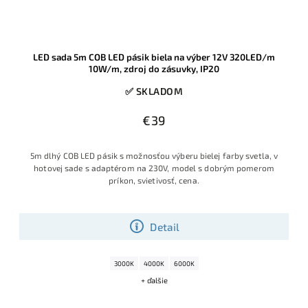
LED sada 5m COB LED pásik biela na výber 12V 320LED/m
10W/m, zdroj do zásuvky, IP20
✅ SKLADOM
€39
5m dlhý COB LED pásik s možnosťou výberu bielej farby svetla, v
hotovej sade s adaptérom na 230V, model s dobrým pomerom
príkon, svietivosť, cena.
Detail
3000K
4000K
6000K
+ ďalšie