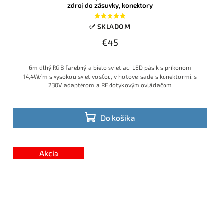
zdroj do zásuvky, konektory
✅ SKLADOM
€45
6m dlhý RGB farebný a bielo svietiaci LED pásik s príkonom
14,4W/m s vysokou svietivosťou, v hotovej sade s konektormi, s
230V adaptérom a RF dotykovým ovládačom
Do košíka
Akcia