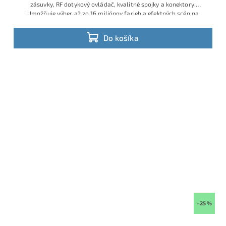
zásuvky, RF dotykový ovládač, kvalitné spojky a konektory.
Umožňuje výber až zo 16 miliónov farieb a efektných scén na
diaľku. Vhodné na podsvietenie nábytku, obývačky, vitrín, za TV
alebo dekoračné efekty v domácnosti.
Do košíka
–25 %