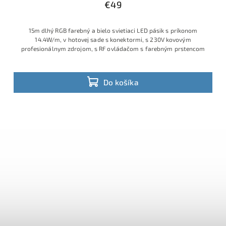
€49
15m dlhý RGB farebný a bielo svietiaci LED pásik s príkonom
14.4W/m, v hotovej sade s konektormi, s 230V kovovým
profesionálnym zdrojom, s RF ovládačom s farebným prstencom
Do košíka