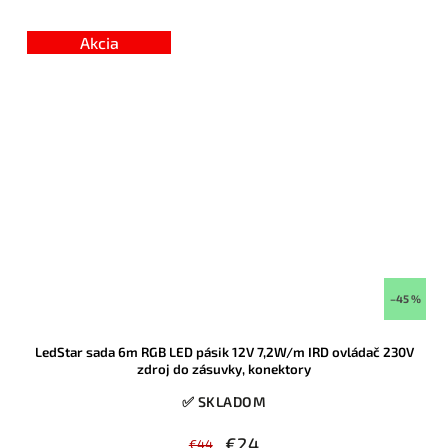
cena vďaka aktuálnej skladovej akcii.
Akcia
–45 %
LedStar sada 6m RGB LED pásik 12V 7,2W/m IRD ovládač 230V
zdroj do zásuvky, konektory
✅ SKLADOM
€24
€44