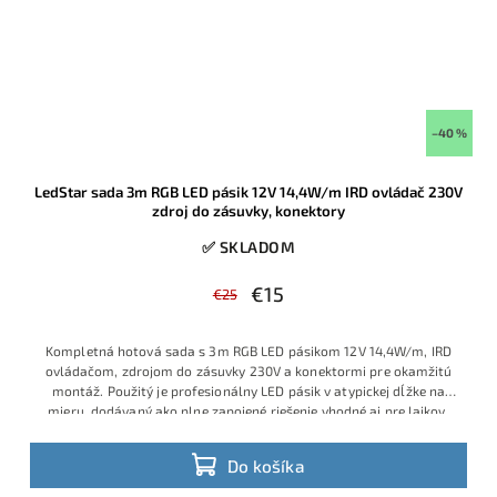
–40 %
LedStar sada 3m RGB LED pásik 12V 14,4W/m IRD ovládač 230V
zdroj do zásuvky, konektory
✅ SKLADOM
€15
€25
Kompletná hotová sada s 3m RGB LED pásikom 12V 14,4W/m, IRD
ovládačom, zdrojom do zásuvky 230V a konektormi pre okamžitú
montáž. Použitý je profesionálny LED pásik v atypickej dĺžke na
mieru, dodávaný ako plne zapojené riešenie vhodné aj pre laikov,
ktorí chcú jednoduchú inštaláciu bez spájkovania a bez ďalšieho
príslušenstva. Ide o obľúbený model s veľmi dobrým pomerom
Do košíka
ceny, výkonu a praktickosti, ktorý je v ponuke v obmedzenom
množstve a patrí medzi vyhľadávané hotové RGB sady.
Výhodná