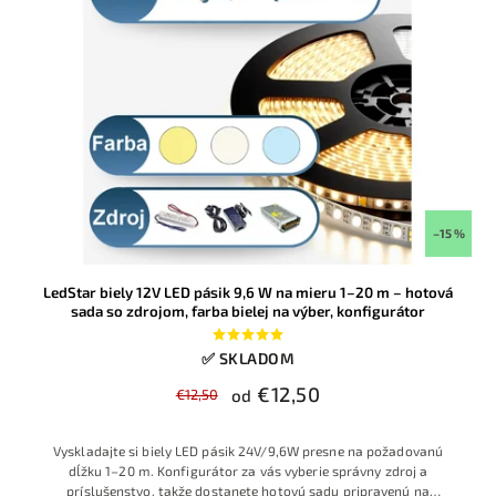
–15 %
LedStar biely 12V LED pásik 9,6 W na mieru 1–20 m – hotová
sada so zdrojom, farba bielej na výber, konfigurátor
✅ SKLADOM
€12,50
€12,50
od
Vyskladajte si biely LED pásik 24V/9,6W presne na požadovanú
dĺžku 1–20 m. Konfigurátor za vás vyberie správny zdroj a
príslušenstvo, takže dostanete hotovú sadu pripravenú na