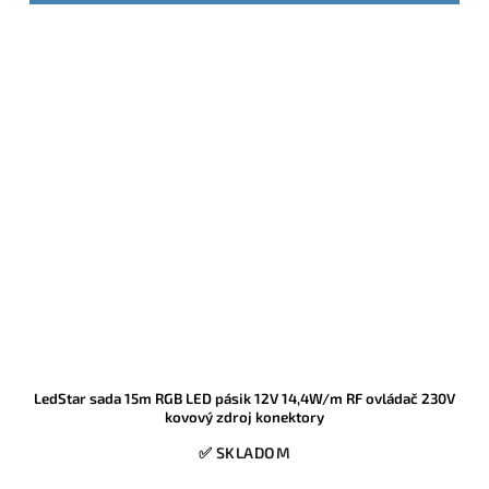
čomu lepšie znáša spájkovanie, menej sa prehrieva a je vhodný aj
pre náročnejšie projekty. Ide o obľúbený model medzi montážnymi
firmami, ktorý ponúka vysoký výkon, nízku spotrebu a presné
delenie po 2,5 cm pre bezchybné prispôsobenie priestoru.
LedStar sada 15m RGB LED pásik 12V 14,4W/m RF ovládač 230V
kovový zdroj konektory
✅ SKLADOM