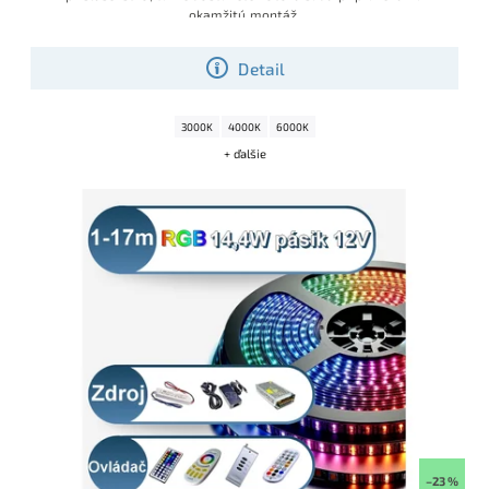
okamžitú montáž
.
Detail
3000K
4000K
6000K
+ ďalšie
–23 %