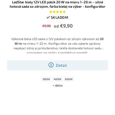
LedStar biely 12V LED pásik 20 W na mieru 1–20 m – silná
hotová sada so zdrojom, farba bielej na výber - konfigurátor
✅ SKLADOM
€9,90
€9,90
od
Výkonná biela LED sada s 12V pásikom so silným výkonom až
20
W/m
na mieru 1–20 m. Konfigurátor za vás vyberie správny
napájací zdroj aj príslušenstvo, takže dostanete hotovú sadu
pripravenú na rýchlu a spoľahlivú montáž.
Detail
3000K
4000K
6000K
+ ďalšie