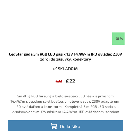
–31 %
LedStar sada 5m RGB LED pásik 12V 14,4W/m IRD ovládač 230V
zdroj do zásuvky, konektory
✅ SKLADOM
€22
€32
5m dlhý RGB farebný a bielo svietiaci LED pásik s príkonom
14,4W/m s vysokou svietivosťou, v hotovej sade s 230V adaptérom,
IRD ovládačom a konektormi. Kompletná 5 m RGB LED sada s
vysokovýkonným 12V pásikom 14,4 W/m, IRD ovládačom, zdrojom
do zásuvky 230 V a konektormi pre okamžité použitie. Použitý je
profesionálny LED pásik s hustými diódami, značkovými čipmi
Do košíka
Sanan a pevným PCB podkladom s vyšším množstvom medi, vďaka