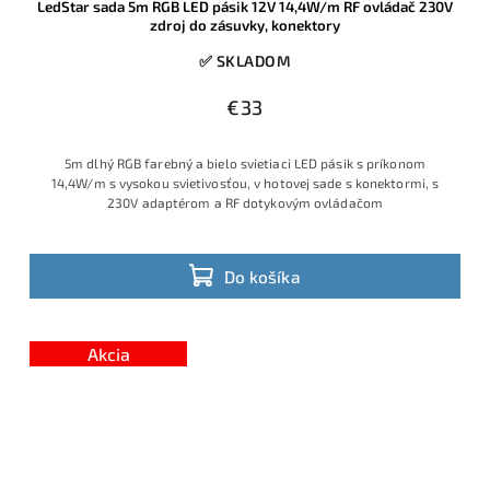
LedStar sada 5m RGB LED pásik 12V 14,4W/m RF ovládač 230V
zdroj do zásuvky, konektory
✅ SKLADOM
€33
5m dlhý RGB farebný a bielo svietiaci LED pásik s príkonom
14,4W/m s vysokou svietivosťou, v hotovej sade s konektormi, s
230V adaptérom a RF dotykovým ovládačom
Do košíka
Akcia