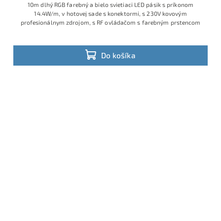
10m dlhý RGB farebný a bielo svietiaci LED pásik s príkonom
14.4W/m, v hotovej sade s konektormi, s 230V kovovým
profesionálnym zdrojom, s RF ovládačom s farebným prstencom
Do košíka