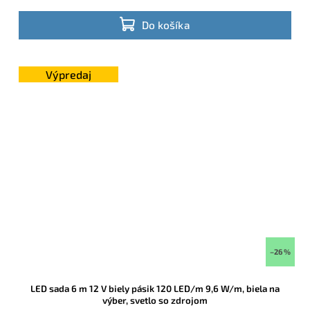
Do košíka
Výpredaj
–26 %
LED sada 6 m 12 V biely pásik 120 LED/m 9,6 W/m, biela na
výber, svetlo so zdrojom