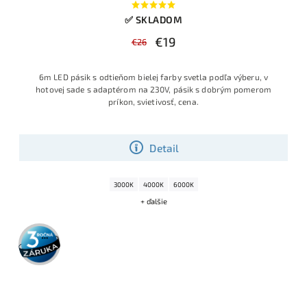
✅ SKLADOM
€19
€26
6m LED pásik s odtieňom bielej farby svetla podľa výberu, v
hotovej sade s adaptérom na 230V, pásik s dobrým pomerom
príkon, svietivosť, cena.
Detail
3000K
4000K
6000K
+ ďalšie
3 roky
záruka