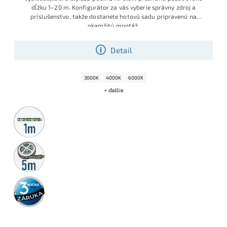
dĺžku 1–20 m. Konfigurátor za vás vyberie správny zdroj a
príslušenstvo, takže dostanete hotovú sadu pripravenú na
okamžitú montáž
.
Detail
3000K
4000K
6000K
+ ďalšie
Metrážny
predaj
5m
rolka
3 roky
záruka