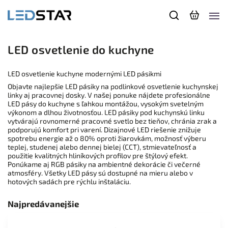
LED osvetlenie do kuchyne
LED osvetlenie kuchyne modernými LED pásikmi
Objavte najlepšie LED pásiky na podlinkové osvetlenie kuchynskej
linky aj pracovnej dosky. V našej ponuke nájdete profesionálne
LED pásy do kuchyne s ľahkou montážou, vysokým svetelným
výkonom a dlhou životnosťou. LED pásiky pod kuchynskú linku
vytvárajú rovnomerné pracovné svetlo bez tieňov, chránia zrak a
podporujú komfort pri varení. Dizajnové LED riešenie znižuje
spotrebu energie až o 80% oproti žiarovkám, možnosť výberu
teplej, studenej alebo dennej bielej (CCT), stmievateľnosť a
použitie kvalitných hliníkových profilov pre štýlový efekt.
Ponúkame aj RGB pásiky na ambientné dekorácie či večerné
atmosféry. Všetky LED pásy sú dostupné na mieru alebo v
hotových sadách pre rýchlu inštaláciu.
Najpredávanejšie