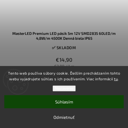
MasterLED Premium LED pásik 5m 12V SMD2835 60LED/m
4,8W/m 4500K Denná biela IP65
✅ SKLADOM
€14,90
€2,98 / 1 m
Tento web používa súbory cookie. Ďalším prechádzaním tohto
webu vyjadrujete súhlas s ich používaním. Viac informácií
tu
.
MasterLED Premium LED pásik 12V s príkonom len 4,8W/m a
60LED/m v dennej bielej 4500K ponúka úsporné, pritom príjemne
Nastavenie
jasné osvetlenie pre nábytok, kuchyňu aj pracovné zóny.
Vodeodolné krytie IP65 chráni pásik pred prachom a striekajúcou
vodou, takže sa hodí aj do vlhších priestorov a nad kuchynskú
Súhlasím
linku, pričom kvalitu garantuje overená značka MasterLED.
Do košíka
Odmietnuť