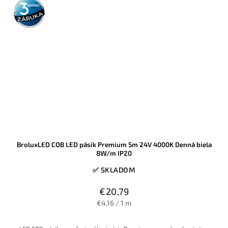
3 roky
záruka
BroluxLED COB LED pásik Premium 5m 24V 4000K Denná biela
8W/m IP20
✅ SKLADOM
€20,79
€4,16 / 1 m