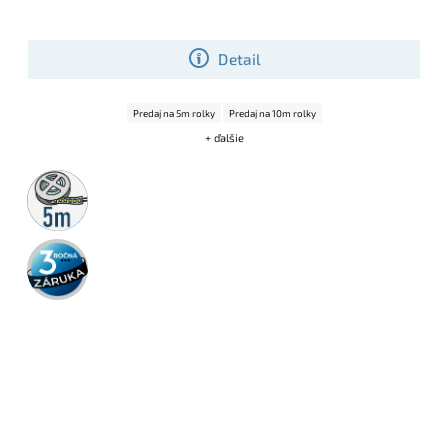
Detail
Predaj na 5m rolky
Predaj na 10m rolky
+ ďalšie
5m
rolka
3 roky
záruka