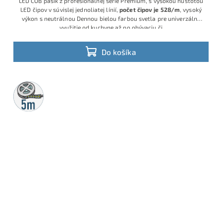
LED COB pásik z profesionálnej série Premium, s vysokou hustotou
LED čipov v súvislej jednoliatej línií,
počet čipov je 528/m
, vysoký
výkon s neutrálnou Dennou bielou farbou svetla pre univerzálne
využitie od kuchyne až po obývaciu či
Do košíka
5m
rolka