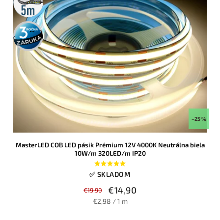
rolka
3 roky
záruka
–25 %
MasterLED COB LED pásik Prémium 12V 4000K Neutrálna biela
10W/m 320LED/m IP20
✅ SKLADOM
€14,90
€19,90
€2,98 / 1 m