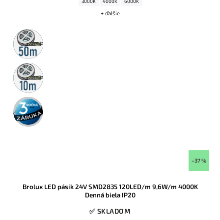
3000K
4000K
6000K
+ ďalšie
50m
rolka
10m
rolka
3 roky
záruka
–37 %
Brolux LED pásik 24V SMD2835 120LED/m 9,6W/m 4000K
Denná biela IP20
✅ SKLADOM