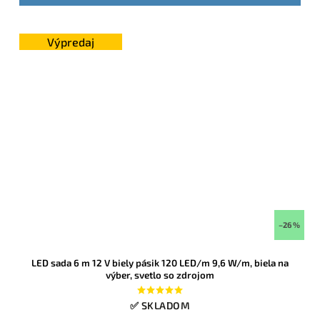
Výpredaj
–26 %
LED sada 6 m 12 V biely pásik 120 LED/m 9,6 W/m, biela na
výber, svetlo so zdrojom
✅ SKLADOM