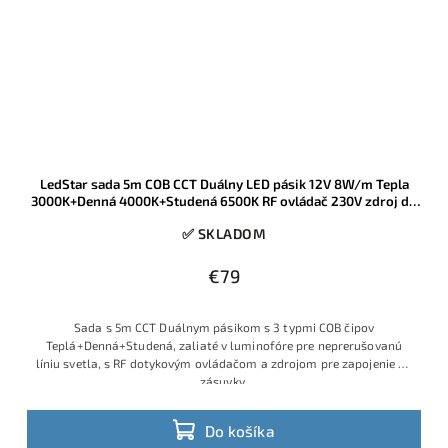
LedStar sada 5m COB CCT Duálny LED pásik 12V 8W/m Tepla
3000K+Denná 4000K+Studená 6500K RF ovládač 230V zdroj do
zásuvky
✅ SKLADOM
€79
Sada s 5m CCT Duálnym pásikom s 3 typmi COB čipov
Teplá+Denná+Studená, zaliaté v luminofóre pre neprerušovanú
líniu svetla, s RF dotykovým ovládačom a zdrojom pre zapojenie do
zásuvky.
Do košíka