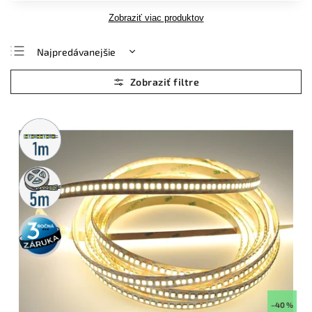
Zobraziť viac produktov
Najpredávanejšie
Najlacnejšie
Najdrahšie
Abecedne
Metrážny
predaj
5m
rolka
3 roky
záruka
–40 %