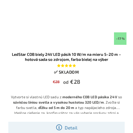
–17 %
LedStar COB biely 24V LED pásik 10 W/m na mieru 5–20 m –
hotová sada so zdrojom, farba bielej na výber
✅ SKLADOM
€28
€28
od
Vytvorte si vlastnú LED sadu z
moderného COB LED pásika 24 V
so
súvislou líniou svetla a vysokou hustotou 320 LED/m
. Zvoľte si
farbu svetla,
dĺžku od 5 m do 20 m
a typ napájacieho zdroja.
Ideálne riešenie za, k
onfigurátor za vás vyberie správny zdroj a
príslušenstvo, takže dostanete hotovú sadu pripravenú na
okamžitú montáž
.
Detail