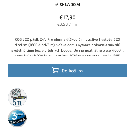
✅ SKLADOM
€17,90
€3,58 / 1 m
COB LED pásik 24V Premium s dĺžkou 5 m využíva hustotu 320
diód/m (1600 diód/5 m), vďaka čomu vytvára dokonale súvislú
svetelnú líniu bez viditeľných bodov. Denná neutrálna biela 4000K,
svetelný tok 900 lm/m a príkon 10W/m v spojení s krytím IP65
robia z tohto pásika ideálnu voľbu pre moderné podhľady,
kuchynské linky, kúpeľne aj exteriérové lišty a pergoly.
Do košíka
5m
rolka
3 roky
záruka