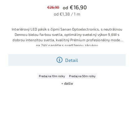
€16,90
€26,90
od
od €1,38 / 1 m
Interiérový LED pásik s čipmi Sanan Optoelectronics, s neutrálnou
Dennou bielou farbou svetla, optimálny svetelný výkon 9,6W s
dobrou intenzitou svetla, kvalitný Prémium profesionálny model
na 24V napätie s predlženou zárukou
Detail
Predaj na 10m rolky
Predaj na 50m rolky
+ ďalšie