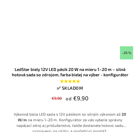
–25 %
LedStar biely 12V LED pásik 20 W na mieru 1–20 m – silná
hotová sada so zdrojom, farba bielej na výber - konfigurátor
✅ SKLADOM
€9,90
€9,90
od
Výkonná biela LED sada s 12V pásikom so silným výkonom až
20
W/m
na mieru 1–20 m. Konfigurátor za vás vyberie správny
napájací zdroj aj príslušenstvo, takže dostanete hotovú sadu
pripravenú na rýchlu a spoľahlivú montáž.