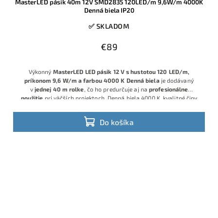
MasterLED pásik 40m 12V SMD2835 120LED/m 9,6W/m 4000K
Denná biela IP20
✅ SKLADOM
€89
Výkonný
MasterLED LED pásik 12 V s hustotou 120 LED/m,
príkonom 9,6 W/m a farbou 4000 K Denná biela
je dodávaný
v
jednej 40 m rolke
, čo ho predurčuje aj na
profesionálne
použitie
pri väčších projektoch. Denná biela 4000 K, kvalitné čipy
SMD2835 a krytie IP20 zaručujú rovnomerné, príjemné osvetlenie
interiérových priestorov s možnosťou stmievania.
Do košíka