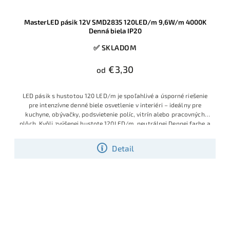
MasterLED pásik 12V SMD2835 120LED/m 9,6W/m 4000K
Denná biela IP20
✅ SKLADOM
€3,30
od
LED pásik s hustotou 120 LED/m je spoľahlivé a úsporné riešenie
pre intenzívne denné biele osvetlenie v interiéri – ideálny pre
kuchyne, obývačky, podsvietenie políc, vitrín alebo pracovných
plôch.
Kvôli zvýšenej hustote 120LED/m, neutrálnej Dennej farbe a
optimálnemu výkonu 9.6W/m, sa zaraďuje tento LED pásik medzi
najviac používané SMD LED pásiky
Detail