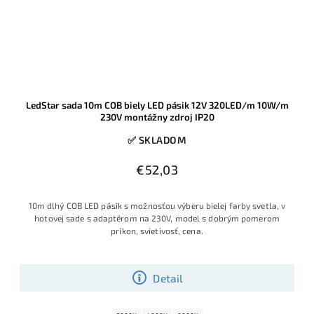
LedStar sada 10m COB biely LED pásik 12V 320LED/m 10W/m
230V montážny zdroj IP20
✅ SKLADOM
€52,03
10m dlhý COB LED pásik s možnosťou výberu bielej farby svetla, v
hotovej sade s adaptérom na 230V, model s dobrým pomerom
príkon, svietivosť, cena.
Detail