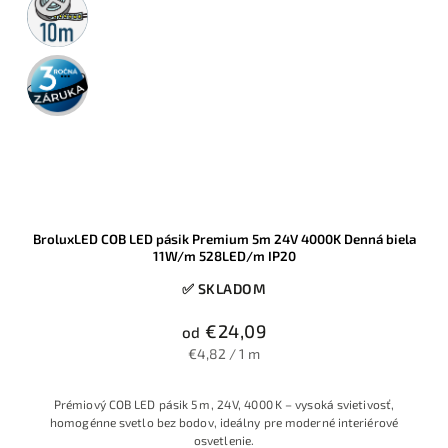
rolka
3 roky
záruka
BroluxLED COB LED pásik Premium 5m 24V 4000K Denná biela
11W/m 528LED/m IP20
✅ SKLADOM
€24,09
od
€4,82 / 1 m
Prémiový COB LED pásik 5 m, 24 V, 4000 K – vysoká svietivosť,
homogénne svetlo bez bodov, ideálny pre moderné interiérové
osvetlenie.