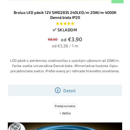
Brolux LED pásik 12V SMD2835 240LED/m 20W/m 4000K
Denná biela IP20
✅ SKLADOM
€3,90
€6,50
od
od €3,38 / 1 m
LED pásik s extrémnou svietivosťou s vysokým výkonom až 20W/m.
Farba svetla univerzálna Denná biela. Mimoriadna hustota čipov
pre jednoliate svetlo. Preferovaný pri náhrade hlavného osvetlenia.
Detail
Predaj na metre
+ ďalšie
5m