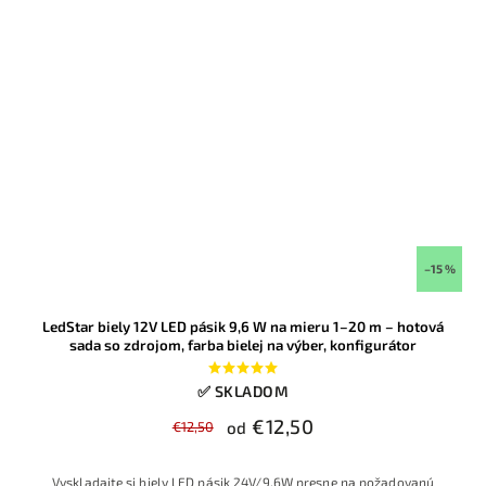
–15 %
LedStar biely 12V LED pásik 9,6 W na mieru 1–20 m – hotová
sada so zdrojom, farba bielej na výber, konfigurátor
✅ SKLADOM
€12,50
€12,50
od
Vyskladajte si biely LED pásik 24V/9,6W presne na požadovanú