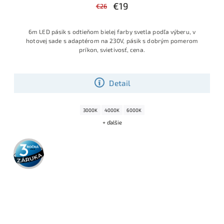
€19
€26
6m LED pásik s odtieňom bielej farby svetla podľa výberu, v
hotovej sade s adaptérom na 230V, pásik s dobrým pomerom
príkon, svietivosť, cena.
Detail
3000K
4000K
6000K
+ ďalšie
3 roky
záruka