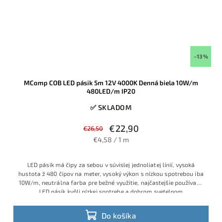
–13 %
MComp COB LED pásik 5m 12V 4000K Denná biela 10W/m
480LED/m IP20
✅ SKLADOM
€22,90
€26,50
€4,58 / 1 m
LED pásik má čipy za sebou v súvislej jednoliatej línií, vysoká
hustota ž 480 čipov na meter, vysoký výkon s nízkou spotrebou iba
10W/m, neutrálna farba pre bežné využitie, najčastejšie používaný
LED pásik kvôli nízkej spotrebe a dobrom svetelnom
Do košíka