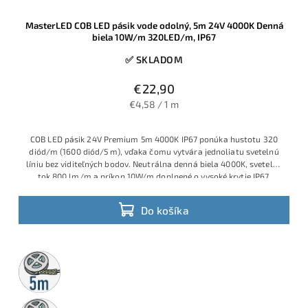
MasterLED COB LED pásik vode odolný, 5m 24V 4000K Denná
biela 10W/m 320LED/m, IP67
✅ SKLADOM
€22,90
€4,58 / 1 m
COB LED pásik 24V Premium 5m 4000K IP67 ponúka hustotu 320
diód/m (1600 diód/5 m), vďaka čomu vytvára jednoliatu svetelnú
líniu bez viditeľných bodov. Neutrálna denná biela 4000K, svetelný
tok 800 lm/m a príkon 10W/m doplnené o vysoké krytie IP67,
ideálne riešenie pre exteriérové podhľady, pergoly, kúpeľne,
wellness a iné vlhké prostredia.
Do košíka
5m
rolka
10m