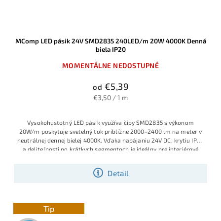
MComp LED pásik 24V SMD2835 240LED/m 20W 4000K Denná
biela IP20
MOMENTÁLNE NEDOSTUPNÉ
€5,39
od
€3,50 / 1 m
Vysokohustotný LED pásik využíva čipy SMD2835 s výkonom
20W/m poskytuje svetelný tok približne 2000–2400 lm na meter v
neutrálnej dennej bielej 4000K. Vďaka napájaniu 24V DC, krytiu IP20
a deliteľnosti po krátkych segmentoch je ideálny pre interiérové
línové osvetlenie, kde má pásik slúžiť aj ako hlavný zdroj svetla.
Detail
Tip