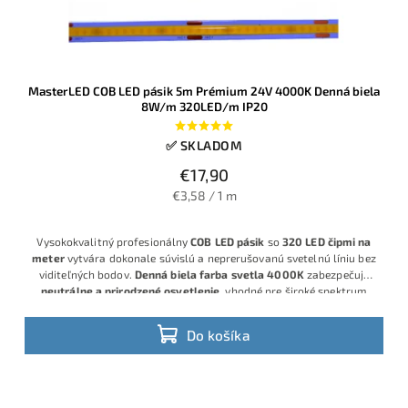
MasterLED COB LED pásik 5m Prémium 24V 4000K Denná biela
8W/m 320LED/m IP20
✅ SKLADOM
€17,90
€3,58 / 1 m
Vysokokvalitný profesionálny
COB LED pásik
so
320 LED čipmi na
meter
vytvára dokonale súvislú a neprerušovanú svetelnú líniu bez
viditeľných bodov.
Denná biela farba svetla 4000K
zabezpečuje
neutrálne a prirodzené osvetlenie
, vhodné pre široké spektrum
využitia. S výkonom
8 W/m
poskytuje silný svetelný výstup pri
zachovaní
nízkej spotreby energie
, čo z neho robí úsporné a
Do košíka
zároveň efektívne riešenie.