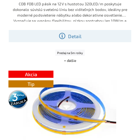
COB FOB LED pásik na 12V s hustotou 320LED/m poskytuje
dokonalo súvislú svetelnú líniu bez viditeľných bodov, ideálny pre
moderné podsvietenie nábytku alebo dekoratívne osvetlenie.
Vyznačuje sa vysokou flexibilitou, nízkou spotrebou len 10W/m a
univerzálnou „Dennou bielou“ farbou (cca 4000-4500K). Rýchla
inštalácia vďaka samolepiacej 3M páske a možnosť doplnenia o
Detail
prémiové príslušenstvo.
Predaj na 5m rolky
+ ďalšie
Akcia
Tip
3 roky
záruka