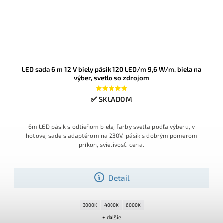
LED sada 6 m 12 V biely pásik 120 LED/m 9,6 W/m, biela na
výber, svetlo so zdrojom
✅ SKLADOM
6m LED pásik s odtieňom bielej farby svetla podľa výberu, v
hotovej sade s adaptérom na 230V, pásik s dobrým pomerom
príkon, svietivosť, cena.
Detail
3000K
4000K
6000K
+ ďalšie