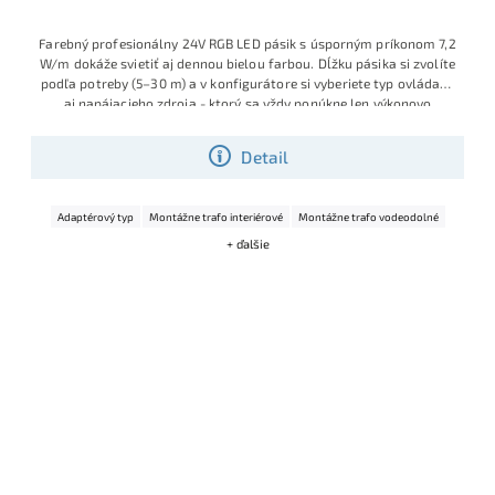
Farebný profesionálny 24V RGB LED pásik s úsporným príkonom 7,2
W/m dokáže svietiť aj dennou bielou farbou. Dĺžku pásika si zvolíte
podľa potreby (5–30 m) a v konfigurátore si vyberiete typ ovládača
aj napájacieho zdroja - ktorý sa vždy ponúkne len výkonovo
správny, takže dostanete kompletnú hotovú sadu pripravenú na
jednoduchú montáž.
Detail
Adaptérový typ
Montážne trafo interiérové
Montážne trafo vodeodolné
+ ďalšie