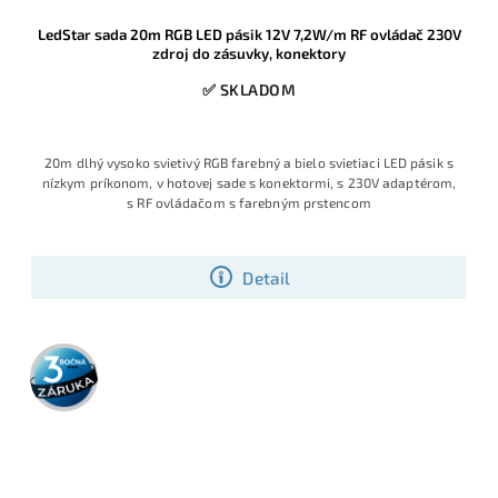
LedStar sada 20m RGB LED pásik 12V 7,2W/m RF ovládač 230V
zdroj do zásuvky, konektory
✅ SKLADOM
20m dlhý vysoko svietivý RGB farebný a bielo svietiaci LED pásik s
nízkym príkonom, v hotovej sade s konektormi, s 230V adaptérom,
s RF ovládačom s farebným prstencom
Detail
3 roky
záruka