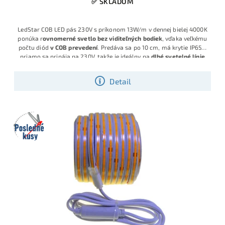
✅ SKLADOM
LedStar COB LED pás 230V s príkonom 13W/m v dennej bielej 4000K
ponúka r
ovnomerné svetlo bez viditeľných bodiek
, vďaka veľkému
počtu diód
v
COB prevedení
. Predáva sa po 10 cm, má krytie IP65 a
priamo sa pripája na 230V, takže je ideálny na
dlhé svetelné línie
až do 25m v jednom kuse bez nutnosti zdroja
. Objednajte si dĺžku
LED pásu
presne na desiatky centimetrov !
Detail
Posledné
kusy