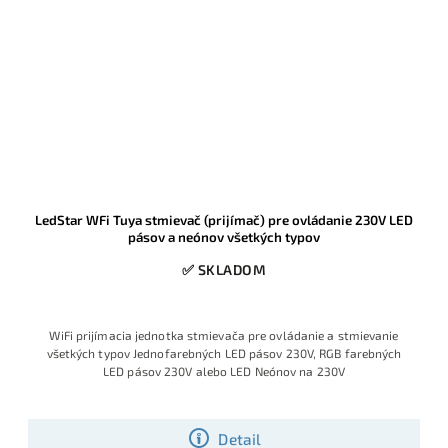
LedStar WFi Tuya stmievač (prijímač) pre ovládanie 230V LED
pásov a neónov všetkých typov
✅ SKLADOM
WiFi prijímacia jednotka stmievača pre ovládanie a stmievanie
všetkých typov Jednofarebných LED pásov 230V, RGB farebných
LED pásov 230V alebo LED Neónov na 230V
Detail