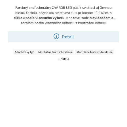
Farebný profesionálny 24V RGB LED pásik svietiaci aj Dennou
bielou farbou, s vysokou svietivosťou s príkonom 14,4W/m, s
dĺžkou podľa vlastného výberu
, v hotovej sade
s ovládačom a
zdrojom podľa vlastného výberu, s kontrolou výberu
komponentov.
Detail
Adaptérový typ
Montážne trafo interiérové
Montážne trafo vodeodolné
+ ďalšie