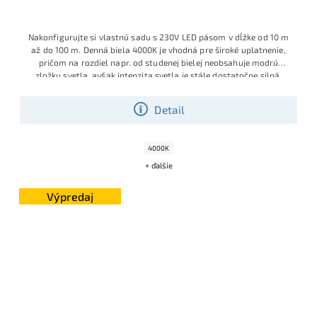
Nakonfigurujte si vlastnú sadu s 230V LED pásom v dĺžke od 10 m
až do 100 m. Denná biela 4000K je vhodná pre široké uplatnenie,
pričom na rozdiel napr. od studenej bielej neobsahuje modrú
zložku svetla, a
však intenzita svetla je stále dostatočne silná.
Detail
4000K
+ ďalšie
Výpredaj