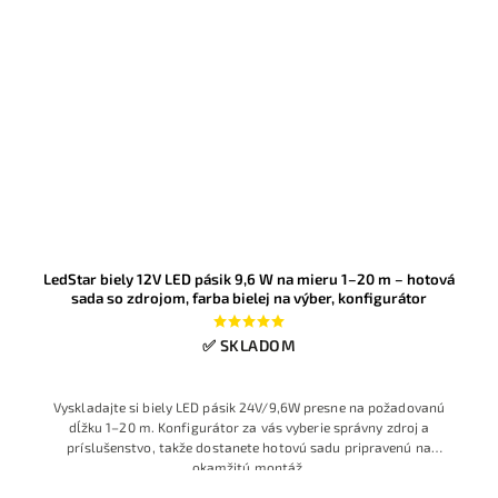
LedStar biely 12V LED pásik 9,6 W na mieru 1–20 m – hotová
sada so zdrojom, farba bielej na výber, konfigurátor
✅ SKLADOM
Vyskladajte si biely LED pásik 24V/9,6W presne na požadovanú
dĺžku 1–20 m. Konfigurátor za vás vyberie správny zdroj a
príslušenstvo, takže dostanete hotovú sadu pripravenú na
okamžitú montáž
.