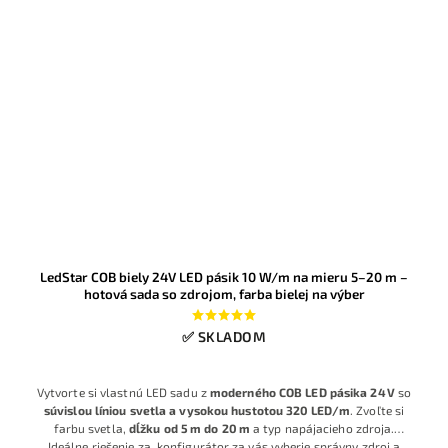
LedStar COB biely 24V LED pásik 10 W/m na mieru 5–20 m –
hotová sada so zdrojom, farba bielej na výber
✅ SKLADOM
Vytvorte si vlastnú LED sadu z
moderného COB LED pásika 24 V
so
súvislou líniou svetla a vysokou hustotou 320 LED/m
. Zvoľte si
farbu svetla,
dĺžku od 5 m do 20 m
a typ napájacieho zdroja.
Ideálne riešenie za, k
onfigurátor za vás vyberie správny zdroj a