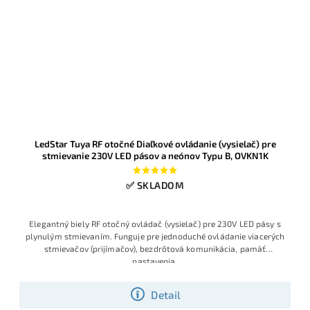
LedStar Tuya RF otočné Diaľkové ovládanie (vysielač) pre
stmievanie 230V LED pásov a neónov Typu B, OVKN1K
✅ SKLADOM
Elegantný biely RF otočný ovládač (vysielač) pre 230V LED pásy s
plynulým stmievaním. Funguje pre jednoduché ovládanie viacerých
stmievačov (prijímačov), bezdrôtová komunikácia, pamäť
nastavenia.
Detail