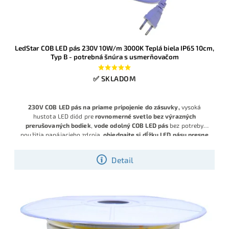
LedStar COB LED pás 230V 10W/m 3000K Teplá biela IP65 10cm,
Typ B - potrebná šnúra s usmerňovačom
✅ SKLADOM
230V COB LED pás na priame pripojenie do zásuvky,
vysoká
hustota LED diód pre
rovnomerné svetlo bez výrazných
prerušovaných bodiek
,
vode odolný COB LED pás
bez potreby
použitia napájacieho zdroja,
objednajte si dĺžku LED pásu presne
na desiatky centimetrov !
Detail