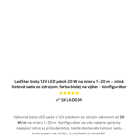
LedStar biely 12V LED pásik 20 W na mieru 1–20 m – silná
hotová sada so zdrojom, farba bielej na výber - konfigurátor
✅ SKLADOM
Výkonná biela LED sada s 12V pásikom so silným výkonom až
20
W/m
na mieru 1–20 m. Konfigurátor za vás vyberie správny
napájací zdroj aj príslušenstvo, takže dostanete hotovú sadu
pripravenú na rýchlu a spoľahlivú montáž.