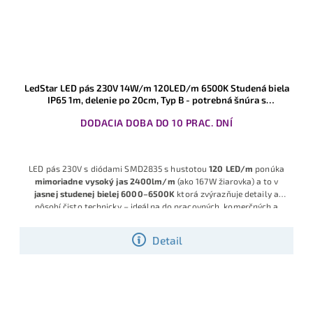
LedStar LED pás 230V 14W/m 120LED/m 6500K Studená biela
IP65 1m, delenie po 20cm, Typ B - potrebná šnúra s
usmerňovačom
DODACIA DOBA DO 10 PRAC. DNÍ
LED pás 230V s diódami SMD2835 s hustotou
120 LED/m
ponúka
mimoriadne vysoký jas 2400lm/m
(ako 167W žiarovka) a to v
jasnej studenej bielej 6000–6500K
ktorá zvýrazňuje detaily a
pôsobí čisto technicky – ideálna do pracovných, komerčných a
technických priestorov. Pás má
možnosť strihania každých 20
cm.
V spojení s o šnúrou s KLIK pripojením, krytím IP65 a napájaním
Detail
230V - je ideálny na
dlhé svetelné línie až do 50m v jednom kuse
bez nutnosti zdroja
, rovnomerné silné svetlo v interiéri aj
chránenom exteriéri.
Disponuje s KLIK systémom pripojenia - nová
technológia, ktorá odstraňuje viaceré slabiny bežných 230V LED
pásov, bez klasických konektorov, čo zvyšuje bezpečnosť a
minimalizuje riziko náhodného skratu.