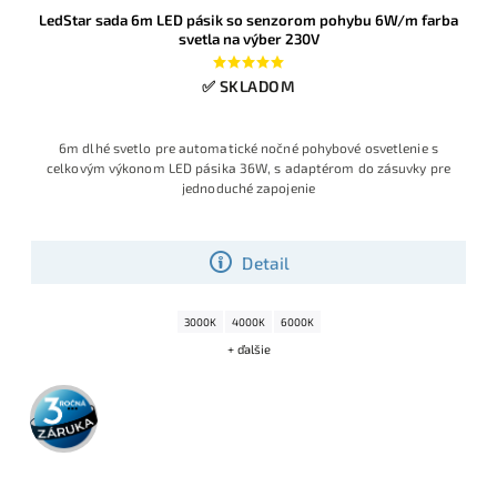
LedStar sada 6m LED pásik so senzorom pohybu 6W/m farba
svetla na výber 230V
✅ SKLADOM
6m dlhé svetlo pre automatické nočné pohybové osvetlenie s
celkovým výkonom LED pásika 36W, s adaptérom do zásuvky pre
jednoduché zapojenie
Detail
3000K
4000K
6000K
+ ďalšie
3 roky
záruka