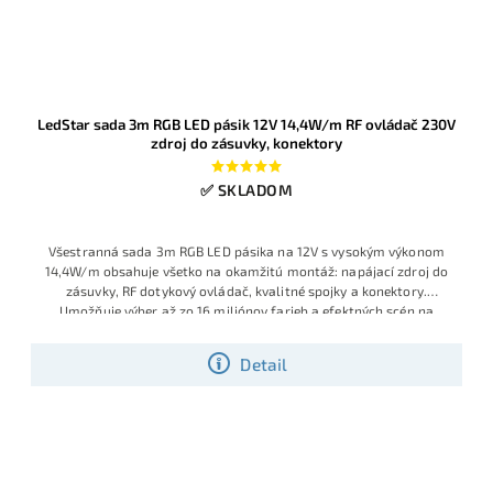
LedStar sada 3m RGB LED pásik 12V 14,4W/m RF ovládač 230V
zdroj do zásuvky, konektory
✅ SKLADOM
Všestranná sada 3m RGB LED pásika na 12V s vysokým výkonom
14,4W/m obsahuje všetko na okamžitú montáž: napájací zdroj do
zásuvky, RF dotykový ovládač, kvalitné spojky a konektory.
Umožňuje výber až zo 16 miliónov farieb a efektných scén na
diaľku. Vhodné na podsvietenie nábytku, obývačky, vitrín, za TV
alebo dekoračné efekty v domácnosti.
Detail