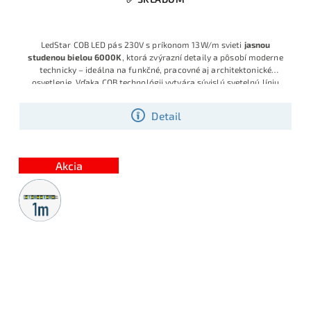
LedStar COB LED pás 230V s príkonom 13W/m svieti
jasnou
studenou bielou 6000K
, ktorá zvýrazní detaily a pôsobí moderne
technicky – ideálna na funkčné, pracovné aj architektonické
osvetlenie. Vďaka COB technológii vytvára súvislú svetelnú líniu
bez viditeľných bodiek, napája sa priamo na 230V a predáva sa po
10 cm, takže dĺžku vieš presne prispôsobiť projektu.
Detail
Akcia
Metrážny
predaj