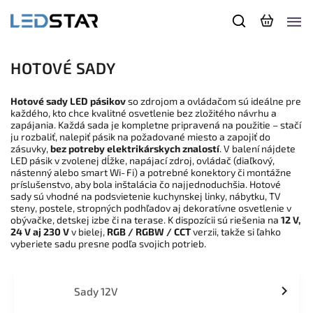
HOTOVÉ SADY
Hotové sady LED pásikov
so zdrojom a ovládačom sú ideálne pre
každého, kto chce kvalitné osvetlenie bez zložitého návrhu a
zapájania. Každá sada je kompletne pripravená na použitie – stačí
ju rozbaliť, nalepiť pásik na požadované miesto a zapojiť do
zásuvky,
bez potreby elektrikárskych znalostí
. V balení nájdete
LED pásik v zvolenej dĺžke, napájací zdroj, ovládač (diaľkový,
nástenný alebo smart Wi‑Fi) a potrebné konektory či montážne
príslušenstvo, aby bola inštalácia čo najjednoduchšia. Hotové
sady sú vhodné na podsvietenie kuchynskej linky, nábytku, TV
steny, postele, stropných podhľadov aj dekoratívne osvetlenie v
obývačke, detskej izbe či na terase. K dispozícii sú riešenia na
12 V,
24 V aj 230 V
v bielej,
RGB / RGBW / CCT
verzii, takže si ľahko
vyberiete sadu presne podľa svojich potrieb.
Sady 12V