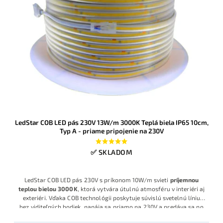
LedStar COB LED pás 230V 13W/m 3000K Teplá biela IP65 10cm,
Typ A - priame pripojenie na 230V
✅ SKLADOM
LedStar COB LED pás 230V s príkonom 10W/m svieti
príjemnou
teplou bielou 3000K
, ktorá vytvára útulnú atmosféru v interiéri aj
exteriéri. Vďaka COB technológii poskytuje súvislú svetelnú líniu
bez viditeľných bodiek, napája sa priamo na 230V a predáva sa po
10 cm pre presné prispôsobenie dĺžky.