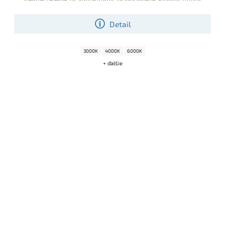
príslušenstvo, takže dostanete hotovú sadu pripravenú na
okamžitú montáž
.
Detail
3000K
4000K
6000K
+ ďalšie