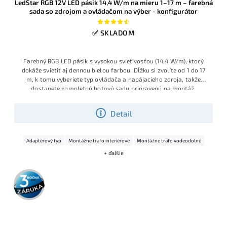
LedStar RGB 12V LED pásik 14,4 W/m na mieru 1–17 m – farebná
sada so zdrojom a ovládačom na výber - konfigurátor
✅ SKLADOM
Farebný RGB LED pásik s vysokou svietivosťou (14,4 W/m), ktorý
dokáže svietiť aj dennou bielou farbou. Dĺžku si zvolíte od 1 do 17
m, k tomu vyberiete typ ovládača a napájacieho zdroja, takže
dostanete kompletnú hotovú sadu pripravenú na montáž.
Konfigurátor vám nedovolí vybrať nesprávny zdroj.
Detail
Adaptérový typ
Montážne trafo interiérové
Montážne trafo vodeodolné
+ ďalšie
3 roky
záruka