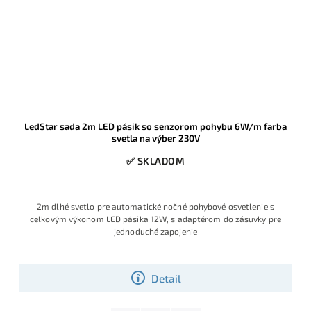
LedStar sada 2m LED pásik so senzorom pohybu 6W/m farba
svetla na výber 230V
✅ SKLADOM
2m dlhé svetlo pre automatické nočné pohybové osvetlenie s
celkovým výkonom LED pásika 12W, s adaptérom do zásuvky pre
jednoduché zapojenie
Detail