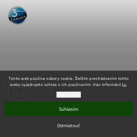
3 roky
záruka
Tento web používa súbory cookie. Ďalším prechádzaním tohto
webu vyjadrujete súhlas s ich používaním. Viac informácií
tu
.
Nastavenie
LedStar sada 10m COB biely LED pásik 12V 320LED/m 10W/m
Súhlasím
230V montážny zdroj IP20
✅ SKLADOM
Odmietnuť