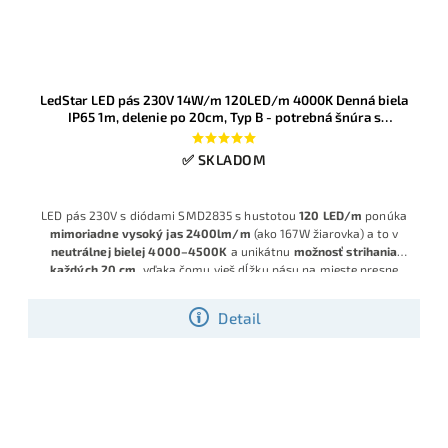
LedStar LED pás 230V 14W/m 120LED/m 4000K Denná biela
IP65 1m, delenie po 20cm, Typ B - potrebná šnúra s
usmerňovačom
✅ SKLADOM
LED pás 230V s diódami SMD2835 s hustotou
120 LED/m
ponúka
mimoriadne vysoký jas 2400lm/m
(ako 167W žiarovka) a to v
neutrálnej bielej 4000–4500K
a unikátnu
možnosť strihania
každých 20 cm
, vďaka čomu vieš dĺžku pásu na mieste presne
doladiť na mieru bez zbytočných zvyškov. V spojení s o šnúrou s
KLIK pripojením, krytím IP65 a napájaním 230V - je ideálny na
dlhé
Detail
svetelné línie až do 50m v jednom kuse bez nutnosti zdroja
,
rovnomerné silné svetlo v interiéri aj chránenom
exteriéri.
Disponuje s KLIK systémom pripojenia - nová technológia,
ktorá odstraňuje viaceré slabiny bežných 230V LED pásov, bez
klasických konektorov, čo zvyšuje bezpečnosť a minimalizuje riziko
náhodného skratu.