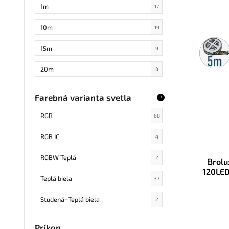
každých 2cm
8
1m
17
každých 17cm
3
10m
19
5m
každých 1,5cm
1
15m
9
rolka
20m
4
25m
2
Farebná varianta svetla
?
3m
5
RGB
68
40m
1
RGB IC
4
4m
2
RGBW Teplá
2
Brolu
120LED
50m
6
Teplá biela
37
5m
51
Studená+Teplá biela
2
6m
9
RGB+Teplá biela
4
Príkon