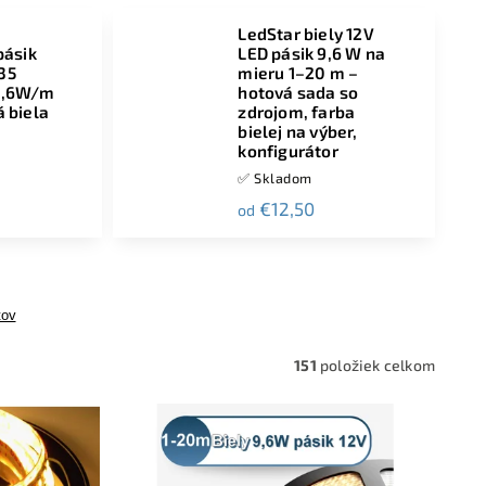
LedStar biely 12V
pásik
LED pásik 9,6 W na
35
mieru 1–20 m –
9,6W/m
hotová sada so
 biela
zdrojom, farba
bielej na výber,
konfigurátor
✅ Skladom
€12,50
od
tov
151
položiek celkom