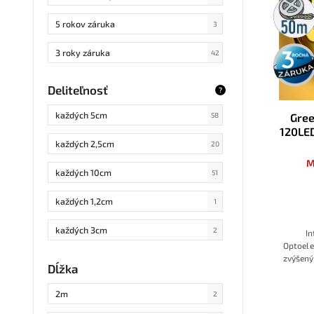
50m
rolka
5 rokov záruka
3
3 roky
3 roky záruka
42
záruka
Deliteľnosť
?
každých 5cm
Gree
58
120LE
každých 2,5cm
20
M
každých 10cm
51
každých 1,2cm
1
každých 3cm
2
In
Optoele
zvýšený
každých 20cm
2
Dĺžka
kvalitný
každých 4cm
4
2m
2