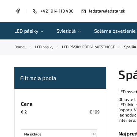
+421 914 110 400
ledstar@ledstar.sk
LED pásiky
Svietidlá
Solárne osvetlenie
Domov
LED pásiky
LED PÁSIKY PODĽA MIESTNOSTI
Spálňa
/
/
/
Sp
LED osvet
Objavte L
Cena
LED línie
úsporu. V
€
2
€
199
jednoduch
interiéru.
Najpre
Na sklade
143