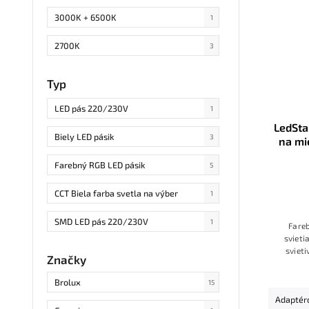
2200lm/m
2
3000K + 6500K
1
480lm/m
34
2700K
3
2400lm/m
1
6500K + 3000K
3
Typ
600lm/m
11
3200K
1
LED pás 220/230V
1
900lm/m
5
LedSta
2700-3000K
2
Biely LED pásik
3
na mi
600-720lm/m
5
zdro
3000-3500K
1
Farebný RGB LED pásik
5
1320lm/m
2
CCT Biela farba svetla na výber
1
1400lm/m
7
SMD LED pás 220/230V
1
Fare
840lm/m
1
svieti
B - Typ - Potrebná šnúra s
1
sviet
usmerňovačom
Značky
podľ
1680lm/m
1
ovládač
Brolux
15
s
1440lm/m
4
Adaptér