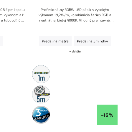
GB čipmi spolu
Profesion
álny RGBW LED
pásik s vysok
ým
vým výkonom až
výkonom 19
,2W/m, kombin
ácia farieb RGB
a
 a ľubovoľnú
neutrálnej
bielej 4000K
. Vhodný pre hlav
né,
o so silnou
dekoračné
aj farebné os
vetlenie domác
ností,
jasom
kancel
árií a komerčných
priestorov. D
lhé
zapojenie vď
aka 24V techn
ológii.
Predaj na metre
Predaj na 5m rolky
+ ďalšie
Metrážny
predaj
5m
rolka
3 roky
záruka
–16 %