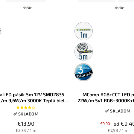
+ ďalšie
+ ďalšie
Metrážny
predaj
5m
rolka
3 roky
záruka
x LED pásik 5m 12V SMD2835
MComp RGB+CCT LED p
/m 9,6W/m 3000K Teplá biela
22W/m 5v1 RGB+3000K+
IP65
✅ SKLADOM
✅ SKLADOM
€13,90
€9,4
€9,90
od
€2,78 / 1 m
€7,58 / 1 m