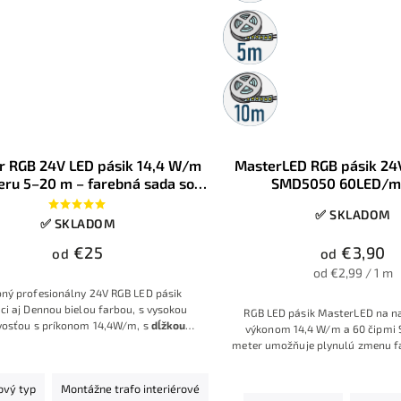
5m
rolka
10m
rolka
r RGB 24V LED pásik 14,4 W/m
MasterLED RGB pásik 2
eru 5–20 m – farebná sada so
SMD5050 60LED/m
jom a ovládačom na výber -
✅ SKLADOM
konfigurátor
✅ SKLADOM
€25
€3,90
od
od
od €2,99 / 1 m
bný profesionálny 24V RGB LED pásik
aci aj Dennou bielou farbou, s vysokou
RGB LED pásik MasterLED na na
ivosťou s príkonom 14,4W/m, s
dĺžkou
výkonom 14,4 W/m a 60 čipmi
a vlastného výberu
, v hotovej sade
s
meter umožňuje plynulú zmenu f
om a zdrojom podľa vlastného výberu,
RGB ovládača. Vhodný je pre 
 kontrolou výberu komponentov.
osvetlenie interiéru – podhľad
ový typ
Montážne trafo interiérové
výklenky a reklamné prvky – všad