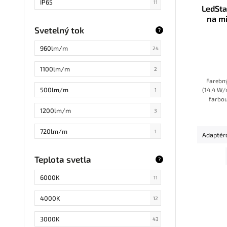
IP65
11
LedSta
na mi
18W/m
1
IP20 alebo IP65
4
zdro
Svetelný tok
?
4,8W/m
3
IP20, na vyžiadanie IP66
1
960lm/m
24
11W/m
2
IP20, na vyžiadanie IP67
1
1100lm/m
2
19W/m
Farebný
1
500lm/m
(14,4 W/
1
farbou
22W/m
1
vyberi
1200lm/m
3
takž
9-9,6W/m
1
prip
720lm/m
1
Adaptér
2000lm/m
2
Teplota svetla
?
300lm/m
4
6000K
11
6000lm
1
4000K
12
1000lm
3
3000K
43