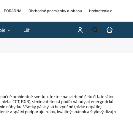
PORADŇA
Obchodné podmienky e-shopu
Hodnotenie obchodu
oje
Lišty
Akcie a výpredaje
Blog
H
nočné ambientné svetlo, efektne nasvietené čelo či laterálne
 biela, CCT, RGB), stmievateľnosť podľa nálady aj energetickú
nie nábytku. Všetky pásiky sú bezpečné (nízke napätie),
nie v spálni podporuje relax, kvalitný spánok a štýlový dizajn