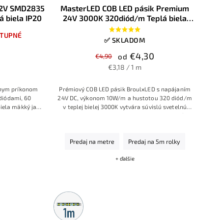
12V SMD2835
MasterLED COB LED pásik Premium
 biela IP20
24V 3000K 320diód/m Teplá biela
10W/m IP20
TUPNÉ
✅ SKLADOM
€4,30
€4,90
od
€3,18 / 1 m
lnym príkonom
Prémiový COB LED pásik BroulxLED s napájaním
diódami, 60
24V DC, výkonom 10W/m a hustotou 320 diód/m
iela mäkký jas.
v teplej bielej 3000K vytvára súvislú svetelnú
etlenie v byte.
líniu bez bodiek a s vysokým podaním farieb (CRI
≥90). Vďaka šírke okolo 8 mm a IP20 krytiu je
ideálny do hliníkových profilov pre osvetlenie
Predaj na metre
Predaj na 5m rolky
nábytku, pracovných dosiek, podhľadov a
dizajnových línií v interiéri.
+ ďalšie
Metrážny
predaj