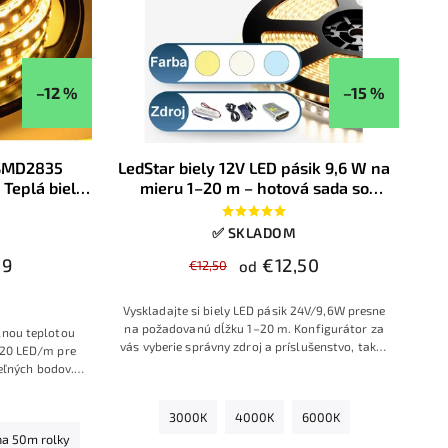
–12 %
–15 %
 SMD2835
LedStar biely 12V LED pásik 9,6 W na
Teplá biela
mieru 1–20 m – hotová sada so
zdrojom, farba bielej na výber,
konfigurátor
✅ SKLADOM
59
€12,50
€12,50
od
Vyskladajte si biely LED pásik 24V/9,6W presne
na požadovanú dĺžku 1–20 m. Konfigurátor za
elnou teplotou
vás vyberie správny zdroj a príslušenstvo, takže
 120 LED/m pre
dostanete hotovú sadu pripravenú na okamžitú
eľných bodov.
montáž
.
 osvetlenie
adov a ďalších
3000K
4000K
6000K
í.
na 50m rolky