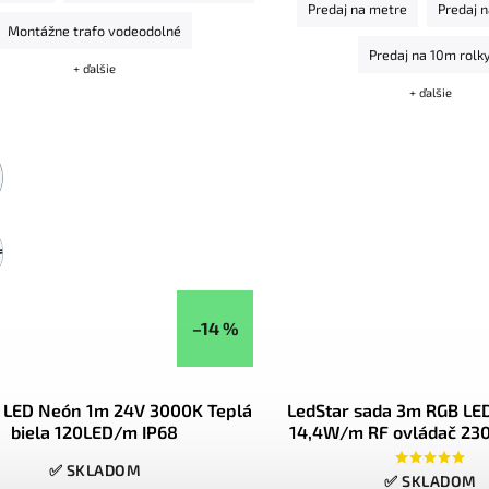
Predaj na metre
Predaj 
je potrebné krytie proti vo
Montážne trafo vodeodolné
Predaj na 10m rolk
+ ďalšie
+ ďalšie
ny
–14 %
r LED Neón 1m 24V 3000K Teplá
LedStar sada 3m RGB LED
biela 120LED/m IP68
14,4W/m RF ovládač 230
zásuvky, konekt
✅ SKLADOM
✅ SKLADOM