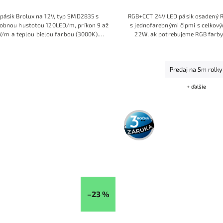
pásik Brolux na 12V, typ SMD2835 s
RGB+CCT 24V LED pásik osadený R
obnou hustotou 120LED/m, príkon 9 až
s jednofarebnými čipmi s celko
/m a teplou bielou farbou (3000K).
22W, ak potrebujeme RGB farby
ový obal IP65 zabezpečuje ochranu pred
samostatnú Bielu farbu, všetk
sťou a prachom, vhodné na kuchynské
intenzitou a vysokým 
úpeľňové zrkadlá, schody či podsvietenie
Predaj na 5m rolky
v exteriéri aj interiéri.
+ ďalšie
3 roky
záruka
–23 %