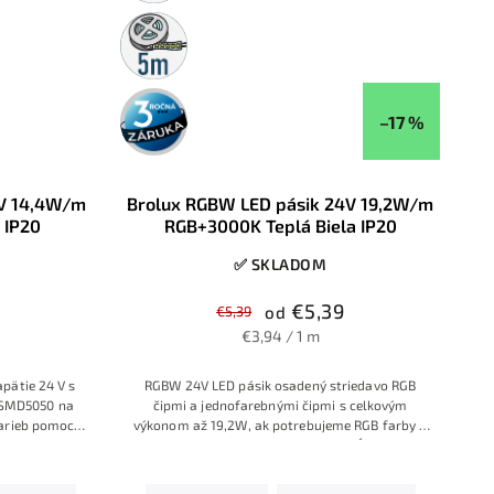
5m
rolka
3 roky
záruka
–17 %
4V 14,4W/m
Brolux RGBW LED pásik 24V 19,2W/m
 IP20
RGB+3000K Teplá Biela IP20
✅ SKLADOM
€5,39
€5,39
od
€3,94 / 1 m
pätie 24 V s
RGBW 24V LED pásik osadený striedavo RGB
 SMD5050 na
čipmi a jednofarebnými čipmi s celkovým
arieb pomocou
výkonom až 19,2W, ak potrebujeme RGB farby a
dekoratívne
samostatnú Teplú bielu vo veľkých dĺžkach a so
y, nábytok,
silným jasom
e tam, kde nie