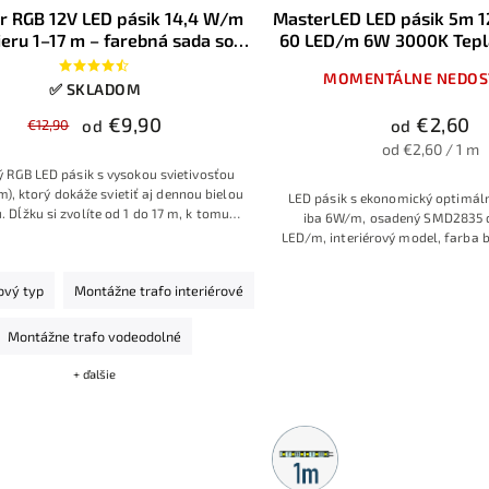
r RGB 12V LED pásik 14,4 W/m
MasterLED LED pásik 5m 
eru 1–17 m – farebná sada so
60 LED/m 6W 3000K Teplá
jom a ovládačom na výber -
MOMENTÁLNE NEDOS
konfigurátor
✅ SKLADOM
€9,90
€2,60
€12,90
od
od
od €2,60 / 1 m
 RGB LED pásik s vysokou svietivosťou
m), ktorý dokáže svietiť aj dennou bielou
LED pásik s ekonomický optimá
. Dĺžku si zvolíte od 1 do 17 m, k tomu
iba 6W/m, osadený SMD2835 
ete typ ovládača a napájacieho zdroja,
LED/m, interiérový model, farba b
e dostanete kompletnú hotovú sadu
Obľúbená voľba pre doplnkové osv
ravenú na montáž. Konfigurátor vám
ový typ
Montážne trafo interiérové
nedovolí vybrať nesprávny zdroj.
Montážne trafo vodeodolné
+ ďalšie
Metrážny
predaj