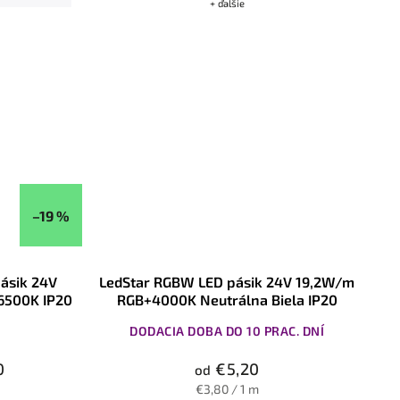
+ ďalšie
–19 %
ásik 24V
LedStar RGBW LED pásik 24V 19,2W/m
6500K IP20
RGB+4000K Neutrálna Biela IP20
DODACIA DOBA DO 10 PRAC. DNÍ
0
€5,20
od
€3,80 / 1 m