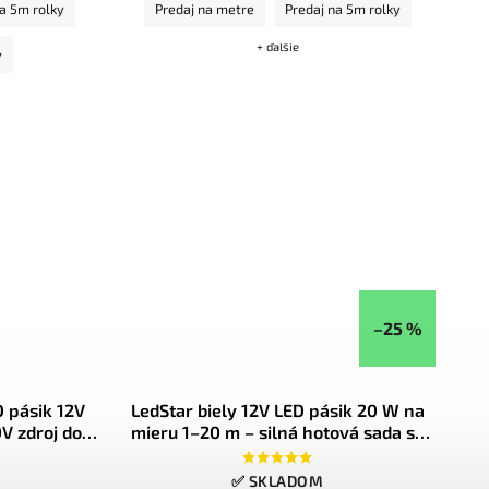
na 5m rolky
Predaj na metre
Predaj na 5m rolky
de (IP20)
+ ďalšie
y
–25 %
 pásik 12V
LedStar biely 12V LED pásik 20 W na
V zdroj do
mieru 1–20 m – silná hotová sada so
ory
zdrojom, farba bielej na výber -
konfigurátor
✅ SKLADOM