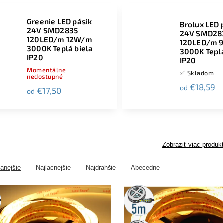
Greenie LED pásik
Brolux LED 
24V SMD2835
24V SMD28
120LED/m 12W/m
120LED/m 
3000K Teplá biela
3000K Teplá
IP20
IP20
Momentálne
✅ Skladom
nedostupné
€18,59
od
€17,50
od
Zobraziť viac produk
anejšie
Najlacnejšie
Najdrahšie
Abecedne
5m
rolka