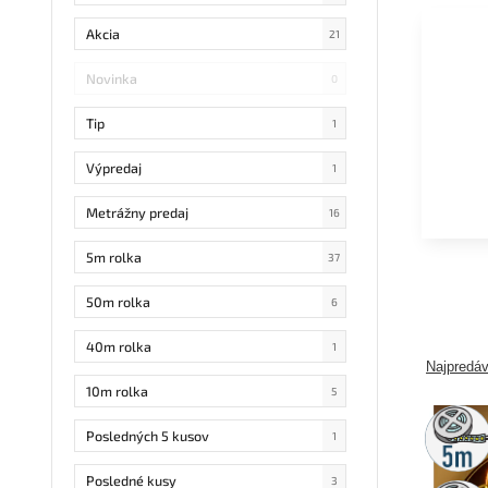
Akcia
21
Novinka
0
Tip
1
Výpredaj
1
Metrážny predaj
16
5m rolka
37
50m rolka
6
40m rolka
1
Najpredáv
10m rolka
5
5m
rolka
Posledných 5 kusov
1
Posledné kusy
3