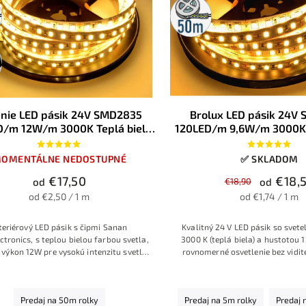
50m
rolka
nie LED pásik 24V SMD2835
Brolux LED pásik 24V
D/m 12W/m 3000K Teplá biela
120LED/m 9,6W/m 3000K 
IP20
IP20
OMENTÁLNE NEDOSTUPNÉ
✅ SKLADOM
€17,50
€18,
od
€18,90
od
od €2,50 / 1 m
od €1,74 / 1 m
teriérový LED pásik s čipmi Sanan
Kvalitný 24 V LED pásik so svet
ctronics, s teplou bielou farbou svetla,
3000 K (teplá biela) a hustotou
 výkon 12W pre vysokú intenzitu svetla,
rovnomerné osvetlenie bez vidit
 profesionálny model na 24V napätie pre
Vhodný na nepriamé aj priame
zapojenie aj vo veľkých dĺžkách
nábytku, políc, stropných podhľ
interiérových aplikáci
Predaj na 50m rolky
Predaj na 5m rolky
Predaj 