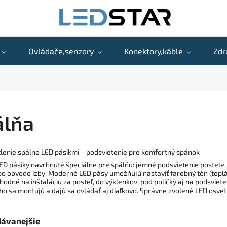
Ovládače,senzory
Konektory,káble
Zdr
álňa
lenie spálne LED pásikmi – podsvietenie pre komfortný spánok
ED pásiky navrhnuté špeciálne pre spálňu: jemné podsvietenie postele, 
 po obvode izby. Moderné LED pásy umožňujú nastaviť farebný tón (teplá
hodné na inštaláciu za posteľ, do výklenkov, pod poličky aj na podsviete
o sa montujú a dajú sa ovládať aj diaľkovo. Správne zvolené LED osvetle
dávanejšie