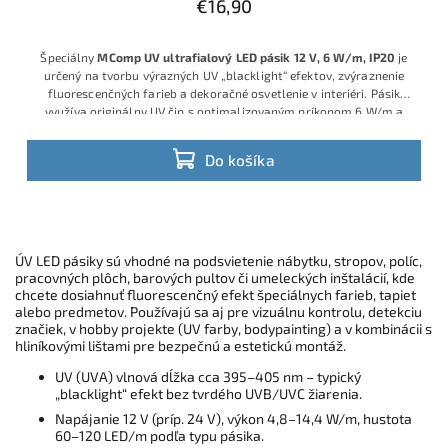
€16,90
Špeciálny
MComp UV ultrafialový LED pásik 12 V, 6 W/m, IP20
je
určený na tvorbu výrazných UV „blacklight“ efektov, zvýraznenie
fluorescenčných farieb a dekoračné osvetlenie v interiéri. Pásik
využíva originálny UV čip s optimalizovaným príkonom 6 W/m a
vlnovou dĺžkou približne 395–405 nm, vďaka čomu ponúka
spoľahlivý UV výkon pri nízkej spotrebe energie.
Do košíka
ÚV LED pásiky sú vhodné na podsvietenie nábytku, stropov, políc,
pracovných plôch, barových pultov či umeleckých inštalácií, kde
chcete dosiahnuť fluorescenčný efekt špeciálnych farieb, tapiet
alebo predmetov. Používajú sa aj pre vizuálnu kontrolu, detekciu
značiek, v hobby projekte (UV farby, bodypainting) a v kombinácii s
hliníkovými lištami pre bezpečnú a estetickú montáž.
UV (UVA) vlnová dĺžka cca 395–405 nm – typický
„blacklight“ efekt bez tvrdého UVB/UVC žiarenia.
Napájanie 12 V (príp. 24 V), výkon 4,8–14,4 W/m, hustota
60–120 LED/m podľa typu pásika.