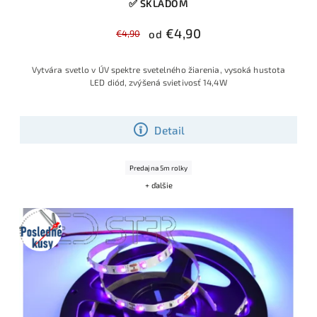
✅ SKLADOM
€4,90
€4,90
od
Vytvára svetlo v ÚV spektre svetelného žiarenia, vysoká hustota
LED diód, zvýšená svietivosť 14,4W
Detail
Predaj na 5m rolky
+ ďalšie
Posledné
kusy