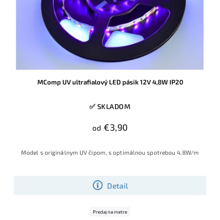
MComp UV ultrafialový LED pásik 12V 4,8W IP20
✅ SKLADOM
€3,90
od
Model s originálnym UV čipom, s optimálnou spotrebou 4,8W/m
Detail
Predaj na metre