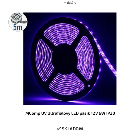
+ ďalšie
5m
rolka
MComp UV Ultrafialový LED pásik 12V 6W IP20
✅ SKLADOM