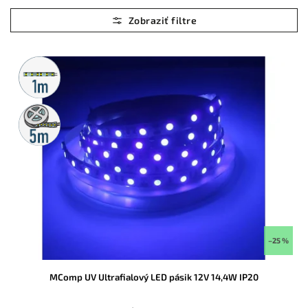
Najlacnejšie
Najdrahšie
Abecedne
Metrážny
predaj
5m
rolka
–25 %
MComp UV Ultrafialový LED pásik 12V 14,4W IP20