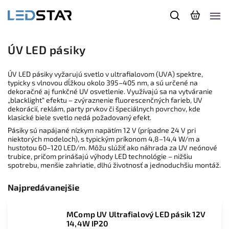
ÚV LED pásiky
ÚV LED pásiky vyžarujú svetlo v ultrafialovom (UVA) spektre,
typicky s vlnovou dĺžkou okolo 395–405 nm, a sú určené na
dekoračné aj funkčné UV osvetlenie. Využívajú sa na vytváranie
„blacklight“ efektu – zvýraznenie fluorescenčných farieb, UV
dekorácií, reklám, party prvkov či špeciálnych povrchov, kde
klasické biele svetlo nedá požadovaný efekt.
Pásiky sú napájané nízkym napätím 12 V (prípadne 24 V pri
niektorých modeloch), s typickým príkonom 4,8–14,4 W/m a
hustotou 60–120 LED/m. Môžu slúžiť ako náhrada za UV neónové
trubice, pričom prinášajú výhody LED technológie – nižšiu
spotrebu, menšie zahriatie, dlhú životnosť a jednoduchšiu montáž.
Najpredávanejšie
MComp UV Ultrafialový LED pásik 12V
14,4W IP20