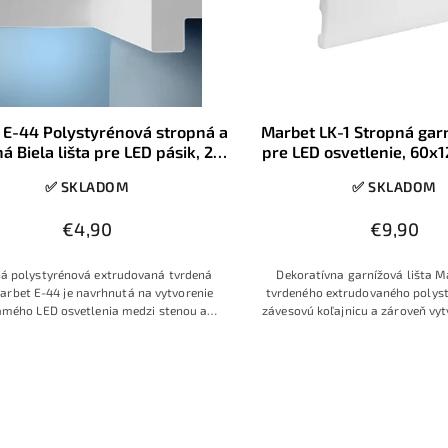
 E-44 Polystyrénová stropná a
Marbet LK-1 Stropná garn
á Biela lišta pre LED pásik, 2m,
pre LED osvetlenie, 60x
1ks
1ks
✅ SKLADOM
✅ SKLADOM
€4,90
€9,90
á polystyrénová extrudovaná tvrdená
Dekoratívna garnížová lišta M
Marbet E-44 je navrhnutá na vytvorenie
tvrdeného extrudovaného polyst
amého LED osvetlenia medzi stenou a
závesovú koľajnicu a zároveň vyt
pom. Vďaka nízkej hmotnosti, bielej
kanál pre skrytý LED pásik. Vďaka
ovej úprave a jednoduchému rezaniu je
úprave, dĺžke 2 m a výške 120 
na rýchlu montáž v bytoch, domoch aj
väčšiny miestností v dome a dod
komerčných priestoroch.
moderný a jednotný vz