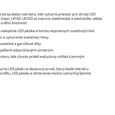
 strop alebo nad okno, kde vytvoria priestor pre skrytý LED
napr. LK100, LK120) sú tvarovo stabilnejšie a odolnejšie, vďaka
a dlhú životnosť.
alepenie LED pásika a tvorbu nepriamych svetelných línií.
 a vytvorenie svetelnej rímsy.
vetelné a garnížové lišty.
lepidlami odporúčanými výrobcom.
estory, kde chcete pridať exkluzívny vzhľad s jemným
hý LED pásik na dizajnový prvok, ktorý dodá interiéru
 profilu, LED pásika a stmievania možno vytvoriť príjemné