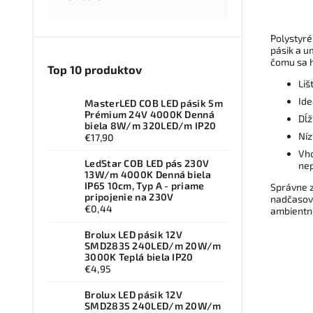
zároveň
miesto
pre
Polystyré
dvojko
pásik a u
čomu sa h
Top 10 produktov
Liš
Ide
MasterLED COB LED pásik 5m
Prémium 24V 4000K Denná
Dĺž
biela 8W/m 320LED/m IP20
Níz
€17,90
Vho
LedStar COB LED pás 230V
nep
13W/m 4000K Denná biela
IP65 10cm, Typ A - priame
Správne z
pripojenie na 230V
nadčasový
€0,44
ambientné
Brolux LED pásik 12V
SMD2835 240LED/m 20W/m
3000K Teplá biela IP20
€4,95
Brolux LED pásik 12V
SMD2835 240LED/m 20W/m