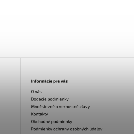
Informácie pre vás
O nás
Dodacie podmienky
Množstevné a vernostné zľavy
Kontakty
Obchodné podmienky
Podmienky ochrany osobných údajov