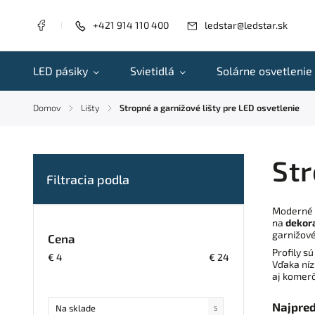
+421 914 110 400
ledstar@ledstar.sk
LED pásiky
Svietidlá
Solárne osvetlenie
Domov
Lišty
Stropné a garnižové lišty pre LED osvetlenie
/
/
Str
Moderné p
na
dekora
garnižové
Cena
Profily s
€
4
€
24
Vďaka níz
aj komerč
Najpre
Na sklade
5