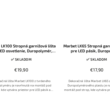
 LK100 Stropná garnižová lišta
Marbet LK65 Stropná garn
LED osvetlenie, Duropolymér,
pre LED pásik, Durop
40x100mm, 2m, 1ks
28x65mm, 2m, 1
✅ SKLADOM
✅ SKLADOM
€19,90
€17,90
ačná lišta Marbet LK100 z tvrdeného
Dekoračná lišta Marbet LK65 
olyméru je navrhnutá na montáž pod
Duropolymérového plastu je n
, kde vytvára priestor pre LED pásik a
montáž pod strop, kde vytvára pr
e realizovať efekt jemného nepriamého
pásik a umožňuje realizovať e
a. Rozmery 40×100 mm a dĺžka 2 m sú
nepriamého svetla. Rozmer prof
ne pre bežné okná a kratšie steny, kde
hladký biely povrch umožnia liš
 príliš dominantnú garnížovú lištu, ale
zladiť s väčšinou interiérový