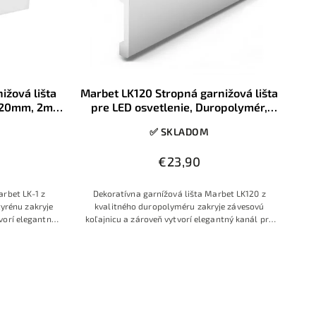
ižová lišta
Marbet LK120 Stropná garnižová lišta
120mm, 2m,
pre LED osvetlenie, Duropolymér,
37x120mm, 2m, 1ks
✅ SKLADOM
€23,90
arbet LK-1 z
Dekoratívna garnížová lišta Marbet LK120 z
yrénu zakryje
kvalitného duropolyméru zakryje závesovú
vorí elegantný
koľajnicu a zároveň vytvorí elegantný kanál pre
 bielej matnej
skrytý LED pásik. Vďaka bielej matnej úprave,
mm sa hodí do
dĺžke 2 m a výške 120 mm sa hodí do väčšiny
á oknu čistý,
miestností v dome a dodá oknu čistý, moderný a
hľad.
jednotný vzhľad.