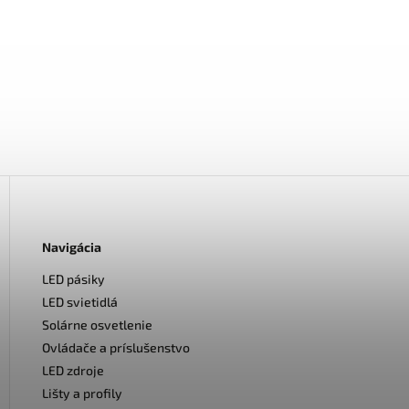
Navigácia
LED pásiky
LED svietidlá
Solárne osvetlenie
Ovládače a príslušenstvo
LED zdroje
Lišty a profily