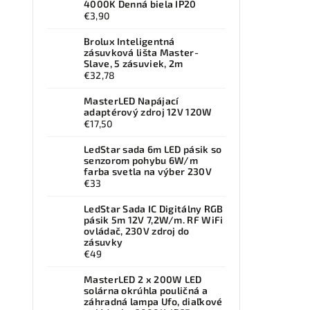
4000K Denná biela IP20
€3,90
Brolux Inteligentná
zásuvková lišta Master-
Slave, 5 zásuviek, 2m
€32,78
MasterLED Napájací
adaptérový zdroj 12V 120W
€17,50
LedStar sada 6m LED pásik so
senzorom pohybu 6W/m
farba svetla na výber 230V
€33
LedStar Sada IC Digitálny RGB
pásik 5m 12V 7,2W/m. RF WiFi
ovládač, 230V zdroj do
zásuvky
€49
MasterLED 2 x 200W LED
solárna okrúhla pouličná a
záhradná lampa Ufo, diaľkové