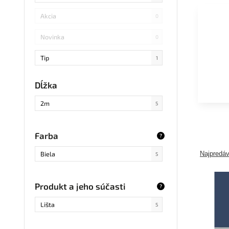
Akcia
0
Novinka
0
Tip
1
Dĺžka
2m
5
Farba
?
Biela
Najpredáv
5
Produkt a jeho súčasti
?
Lišta
5