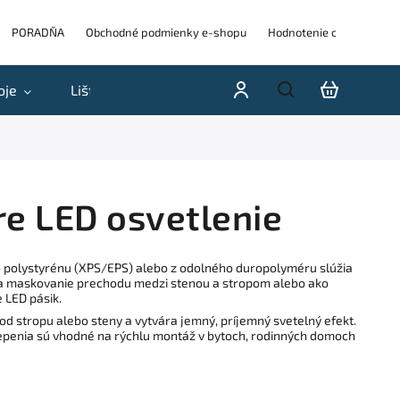
PORADŇA
Obchodné podmienky e-shopu
Hodnotenie obchodu
oje
Lišty
Akcie a výpredaje
Blog
H
re LED osvetlenie
 polystyrénu (XPS/EPS) alebo z odolného duropolyméru slúžia
na maskovanie prechodu medzi stenou a stropom alebo ako
e LED pásik.
 od stropu alebo steny a vytvára jemný, príjemný svetelný efekt.
lepenia sú vhodné na rýchlu montáž v bytoch, rodinných domoch