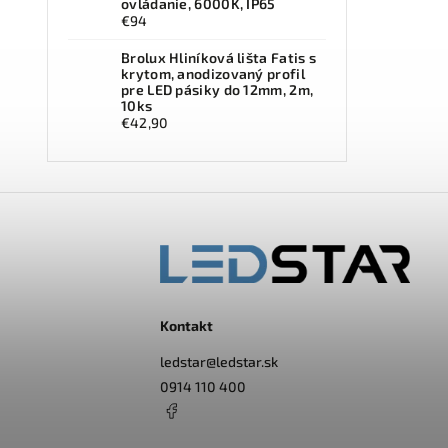
ovládanie, 6000K, IP65
€94
Brolux Hliníková lišta Fatis s
krytom, anodizovaný profil
pre LED pásiky do 12mm, 2m,
10ks
€42,90
Kontakt
ledstar
@
ledstar.sk
0914 110 400