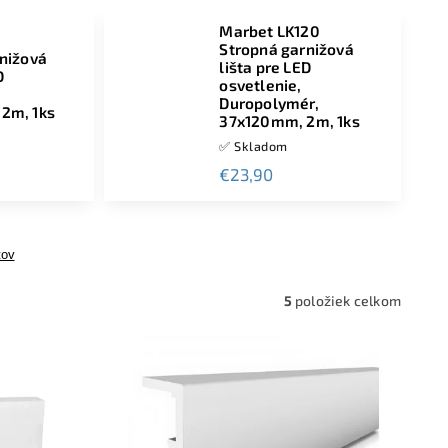
Marbet LK120
1
Stropná garnižová
nižová
lišta pre LED
D
osvetlenie,
Duropolymér,
2m, 1ks
37x120mm, 2m, 1ks
✅ Skladom
€23,90
tov
5
položiek celkom