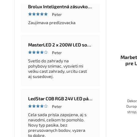
Brolux Inteligentná zásuvková lišta Master-Slave, 5 zásuviek, 2m
Peter
Zaujimava predlzovacka
MasterLED 2 x 200W LED solárna okrúhla pouličná a záhradná lampa Ufo, diaľkové ovládanie, 6000K, IP65
Peter
Marbet
Svetlo do zahrady na
pre 
pohybovy snimac, vysvieti mi
velku cast zahrady, urcitu cast
aj susedovej.
LedStar COB RGB 24V LED pásik 5–20 m – farebná LED sada so zdrojom a ovládačom na výber, konfigurátor
Dekor
Durop
Peter
strop
Cela sada prisla zapojena, aj s
umožňuj
navodmi, celkom to pomohlo.
svetl
Novy typ pasika, bez
ideál
prerusovanych bodov, vyzera
nechceš
to dobre.