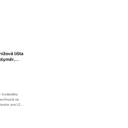
ižová lišta
olymér,
ks
z tvrdeného
avrhnutá na
iestor pre LED
fekt jemného
ilu 28×65 mm a
tu jednoducho
ch štýlov.