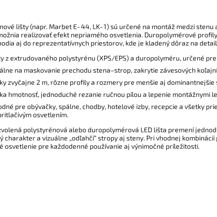
 potrebuješ zakryť koľajnice a vytvoriť
 pre LED pásik. Výška 100 mm stačí na
krytie väčšiny jednokoľajnicových aj
nové lišty (napr. Marbet E‑44, LK‑1) sú určené na montáž medzi stenu a
ľajnicových systémov namontovaných
možnia realizovať efekt nepriamého osvetlenia. Duropolymérové profily (
tesne pri strope.
odia aj do reprezentatívnych priestorov, kde je kladený dôraz na detail 
ty z extrudovaného polystyrénu (XPS/EPS) a duropolyméru, určené pre n
álne na maskovanie prechodu stena–strop, zakrytie závesových koľajníc
ky zvyčajne 2 m, rôzne profily a rozmery pre menšie aj dominantnejšie s
ka hmotnosť, jednoduché rezanie ručnou pílou a lepenie montážnymi 
dné pre obývačky, spálne, chodby, hotelové izby, recepcie a všetky pri
ritlačivým osvetlením.
volená polystyrénová alebo duropolymérová LED lišta premení jednoduc
 charakter a vizuálne „odľahčí“ stropy aj steny. Pri vhodnej kombinácii
 osvetlenie pre každodenné používanie aj výnimočné príležitosti.