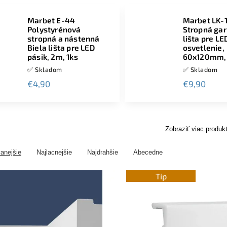
Marbet E-44
Marbet LK-
Polystyrénová
Stropná gar
stropná a nástenná
lišta pre LE
Biela lišta pre LED
osvetlenie,
pásik, 2m, 1ks
60x120mm, 
✅ Skladom
✅ Skladom
€4,90
€9,90
Zobraziť viac produk
anejšie
Najlacnejšie
Najdrahšie
Abecedne
Tip