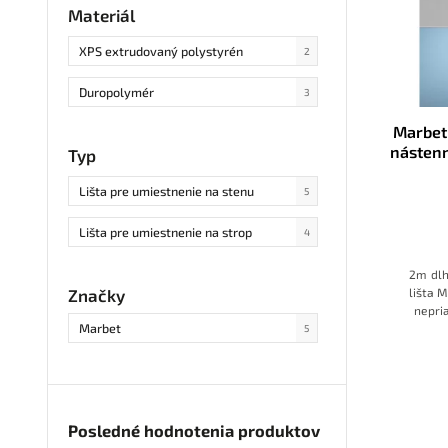
Materiál
XPS extrudovaný polystyrén
2
Duropolymér
3
Marbet
nástenn
Typ
Lišta pre umiestnenie na stenu
5
Lišta pre umiestnenie na strop
4
2m dlh
lišta 
Značky
nepri
Marbet
stro
5
povrch
vhodná 
Posledné hodnotenia produktov