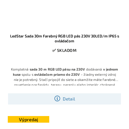
LedStar Sada 30m Farebný RGB LED pás 230V 30LED/m IP65 s
ovládačom
✅ SKLADOM
Kompletná
sada 30 m RGB LED pásu na 230V
dodávaná
v jednom
kuse
spolu s
ovládačom priamo do 230V
– žiadny externý zdroj
nie je potrebný. Stačí pripojiť do siete a okamžite máte farebné
osvetlenie pre fasádu, terasu, pergolu alebo interiér, chránené
krytím
IP65
.
Detail
Výpredaj