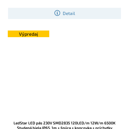
poskytuje silné studené biele svetlo 6500 K pri spotrebe 12 W/m.
Detail
Výpredaj
LedStar LED pás 230V SMD2835 120LED/m 12W/m 6500K
Studená biela IP65, 1m + šnúra + koncovka + príchytky