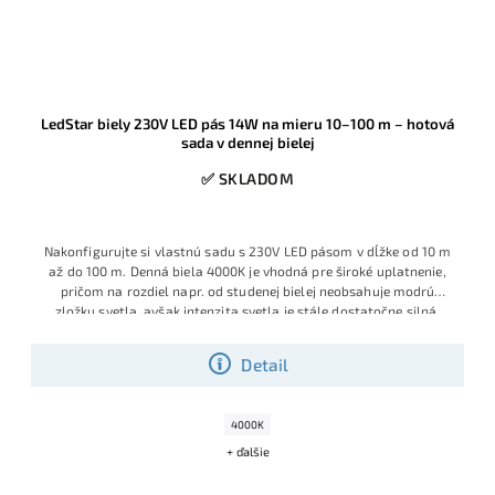
LedStar biely 230V LED pás 14W na mieru 10–100 m – hotová
sada v dennej bielej
✅ SKLADOM
Nakonfigurujte si vlastnú sadu s 230V LED pásom v dĺžke od 10 m
až do 100 m. Denná biela 4000K je vhodná pre široké uplatnenie,
pričom na rozdiel napr. od studenej bielej neobsahuje modrú
zložku svetla, a
však intenzita svetla je stále dostatočne silná.
Detail
4000K
+ ďalšie