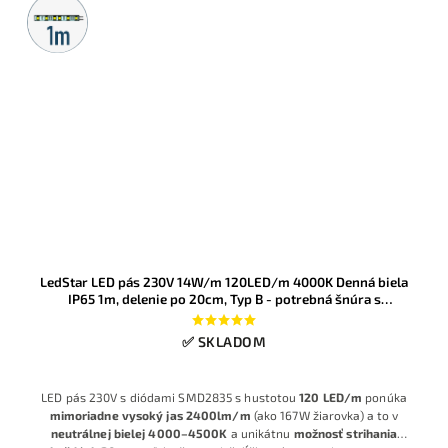
Metrážny
predaj
LedStar LED pás 230V 14W/m 120LED/m 4000K Denná biela
IP65 1m, delenie po 20cm, Typ B - potrebná šnúra s
usmerňovačom
✅ SKLADOM
LED pás 230V s diódami SMD2835 s hustotou
120 LED/m
ponúka
mimoriadne vysoký jas 2400lm/m
(ako 167W žiarovka) a to v
neutrálnej bielej 4000–4500K
a unikátnu
možnosť strihania