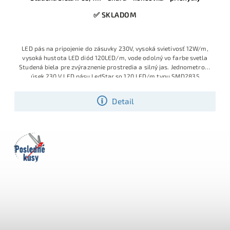
✅ SKLADOM
LED pás na pripojenie do zásuvky 230V, vysoká svietivosť 12W/m,
vysoká hustota LED diód 120LED/m, vode odolný vo farbe svetla
Studená biela pre zvýraznenie prostredia a silný jas. Jednometrový
úsek 230 V LED pásu LedStar so 120 LED/m typu SMD2835
poskytuje silné studené biele svetlo 6500 K pri spotrebe 12 W/m.
Detail
Posledné
kusy