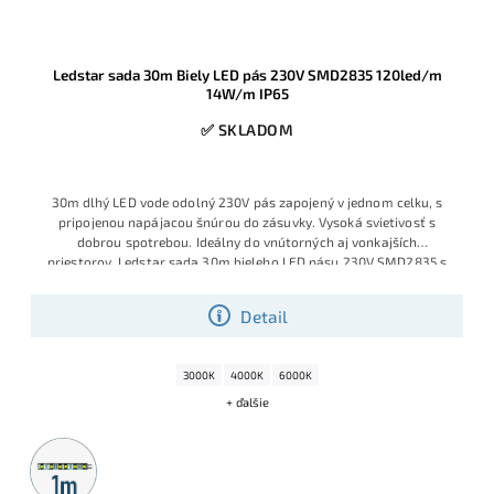
Ledstar sada 30m Biely LED pás 230V SMD2835 120led/m
14W/m IP65
✅ SKLADOM
30m dlhý LED vode odolný 230V pás zapojený v jednom celku, s
pripojenou napájacou šnúrou do zásuvky. Vysoká svietivosť s
dobrou spotrebou. Ideálny do vnútorných aj vonkajších
priestorov. Ledstar sada 30m bieleho LED pásu 230V SMD2835 s
príkonom 14W/m a hustotou 120 LED/m patrí medzi najsilnejšie
230V pásy v ponuke, vhodné aj tam, kde bežné pásy už nestačia.
Detail
Univerzálna denné biela 4000–4500K má potlačenú modrú zložku,
svieti príjemne prirodzene a vďaka kompletne zapojenej sade je pás
pripravený na okamžité použitie – prípadne ho môžete podľa
3000K
4000K
6000K
potreby skracovať po každých 20 cm.
+ ďalšie
Metrážny
predaj