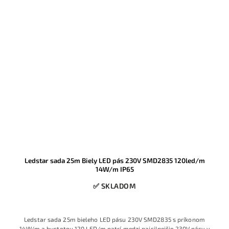
Ledstar sada 25m Biely LED pás 230V SMD2835 120led/m
14W/m IP65
✅ SKLADOM
Ledstar sada 25m bieleho LED pásu 230V SMD2835 s príkonom
14W/m a hustotou 120 LED/m patrí medzi najsilnejšie 230V pásy v