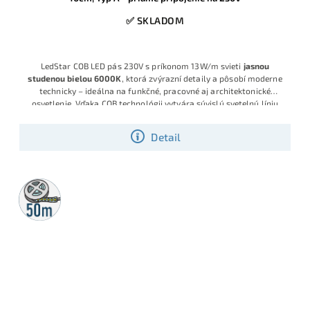
✅ SKLADOM
LedStar COB LED pás 230V s príkonom 13W/m svieti
jasnou
studenou bielou 6000K
, ktorá zvýrazní detaily a pôsobí moderne
technicky – ideálna na funkčné, pracovné aj architektonické
osvetlenie. Vďaka COB technológii vytvára súvislú svetelnú líniu
bez viditeľných bodiek, napája sa priamo na 230V a predáva sa po
10 cm, takže dĺžku vieš presne prispôsobiť projektu.
Detail
50m
rolka