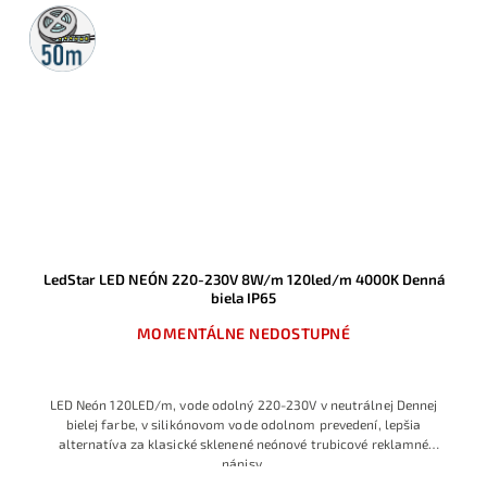
50m
rolka
LedStar LED NEÓN 220-230V 8W/m 120led/m 4000K Denná
biela IP65
MOMENTÁLNE NEDOSTUPNÉ
LED Neón 120LED/m, vode odolný 220-230V v neutrálnej Dennej
bielej farbe, v silikónovom vode odolnom prevedení, lepšia
alternatíva za klasické sklenené neónové trubicové reklamné
nápisy