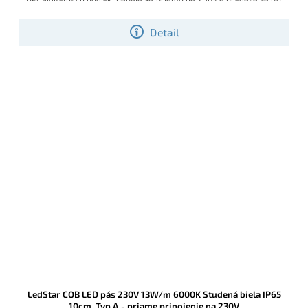
10 cm pre presné prispôsobenie dĺžky.
Detail
LedStar COB LED pás 230V 13W/m 6000K Studená biela IP65
10cm, Typ A - priame pripojenie na 230V