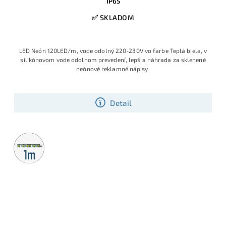
IP65
✅ SKLADOM
LED Neón 120LED/m, vode odolný 220-230V vo farbe Teplá biela, v
silikónovom vode odolnom prevedení, lepšia náhrada za sklenené
neónové reklamné nápisy
Detail
Metrážny
predaj