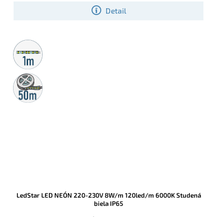
Detail
Metrážny
predaj
50m
rolka
LedStar LED NEÓN 220-230V 8W/m 120led/m 6000K Studená
biela IP65