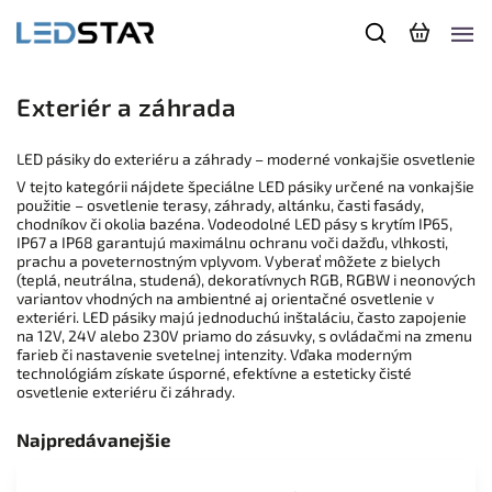
Exteriér a záhrada
LED pásiky do exteriéru a záhrady – moderné vonkajšie osvetlenie
V tejto kategórii nájdete špeciálne LED pásiky určené na vonkajšie
použitie – osvetlenie terasy, záhrady, altánku, časti fasády,
chodníkov či okolia bazéna. Vodeodolné LED pásy s krytím IP65,
IP67 a IP68 garantujú maximálnu ochranu voči dažďu, vlhkosti,
prachu a poveternostným vplyvom. Vyberať môžete z bielych
(teplá, neutrálna, studená), dekoratívnych RGB, RGBW i neonových
variantov vhodných na ambientné aj orientačné osvetlenie v
exteriéri. LED pásiky majú jednoduchú inštaláciu, často zapojenie
na 12V, 24V alebo 230V priamo do zásuvky, s ovládačmi na zmenu
farieb či nastavenie svetelnej intenzity. Vďaka moderným
technológiám získate úsporné, efektívne a esteticky čisté
osvetlenie exteriéru či záhrady.
Najpredávanejšie