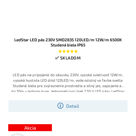
LedStar LED pás 230V SMD2835 120LED/m 12W/m 6500K
Studená biela IP65
✅ SKLADOM
LED pás na pripojenie do zásuvky 230V, vysoká svietivosť 12W/m,
vysoká hustota LED diód 120LED/m, vode odolný vo farbe svetla
Studená biela pre zvýraznenie prostredia a silný jas, zapojenie až
do 50m v jednom kuse. Jednometrový úsek 230 V LED pásu LedStar
so 120 LED/m typu SMD2835 poskytuje silné studené biele svetlo
6500 K pri spotrebe 12 W/m.
Detail
Akcia