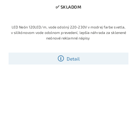
✅ SKLADOM
LED Neón 120LED/m, vode odolný 220-230V v modrej farbe svetla,
v silikónovom vode odolnom prevedení, lepšia náhrada za sklenené
neónové reklamné nápisy
Detail