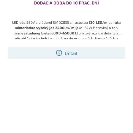
DODACIA DOBA DO 10 PRAC. DNÍ
LED pás 230V s diódami SMD2835 s hustotou
120 LED/m
ponúka
mimoriadne vysoký jas 2400lm/m
(ako 167W žiarovka) a to v
jasnej studenej bielej 6000–6500K
ktorá zvýrazňuje detaily a
pôsobí čisto technicky – ideálna do pracovných, komerčných a
technických priestorov. Pás má
možnosť strihania každých 20
cm.
V spojení s o šnúrou s KLIK pripojením, krytím IP65 a napájaním
Detail
230V - je ideálny na
dlhé svetelné línie až do 50m v jednom kuse
bez nutnosti zdroja
, rovnomerné silné svetlo v interiéri aj
chránenom exteriéri.
Disponuje s KLIK systémom pripojenia - nová
technológia, ktorá odstraňuje viaceré slabiny bežných 230V LED
pásov, bez klasických konektorov, čo zvyšuje bezpečnosť a
minimalizuje riziko náhodného skratu.