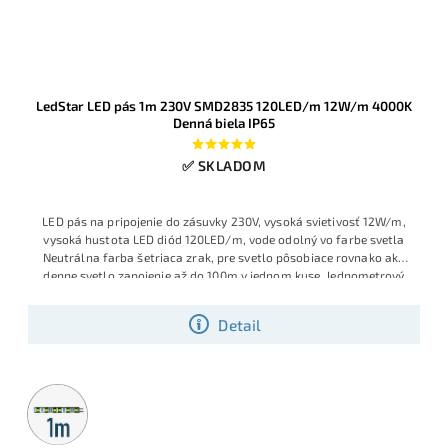
LedStar LED pás 1m 230V SMD2835 120LED/m 12W/m 4000K
Denná biela IP65
✅ SKLADOM
LED pás na pripojenie do zásuvky 230V, vysoká svietivosť 12W/m,
vysoká hustota LED diód 120LED/m, vode odolný vo farbe svetla
Neutrálna farba šetriaca zrak, pre svetlo pôsobiace rovnako ako
denne svetlo zapojenie až do 100m v jednom kuse. Jednometrový
modulárny úsek 230 V LED pásu LedStar so 120 LED/m SMD2835
poskytuje príjemnú dennú bielu 4000 K pri spotrebe 12 W/m. Pás
Detail
má silikónové krytie IP65, takže je chránený pred prachom a
striekajúcou vodou a je vhodný aj pre náročnejšie prostredia
Metrážny
predaj