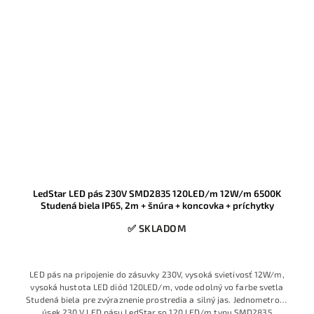
LedStar LED pás 230V SMD2835 120LED/m 12W/m 6500K
Studená biela IP65, 2m + šnúra + koncovka + príchytky
✅ SKLADOM
LED pás na pripojenie do zásuvky 230V, vysoká svietivosť 12W/m,
vysoká hustota LED diód 120LED/m, vode odolný vo farbe svetla
Studená biela pre zvýraznenie prostredia a silný jas. Jednometrový
úsek 230 V LED pásu LedStar so 120 LED/m typu SMD2835