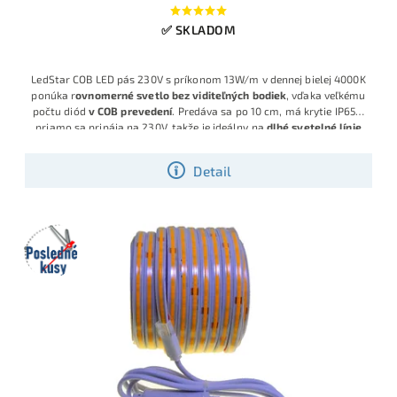
✅ SKLADOM
LedStar COB LED pás 230V s príkonom 13W/m v dennej bielej 4000K
ponúka r
ovnomerné svetlo bez viditeľných bodiek
, vďaka veľkému
počtu diód
v
COB prevedení
. Predáva sa po 10 cm, má krytie IP65 a
priamo sa pripája na 230V, takže je ideálny na
dlhé svetelné línie
až do 25m v jednom kuse bez nutnosti zdroja
. Objednajte si dĺžku
LED pásu
presne na desiatky centimetrov !
Detail
Posledné
kusy