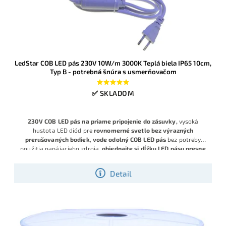
LedStar COB LED pás 230V 10W/m 3000K Teplá biela IP65 10cm,
Typ B - potrebná šnúra s usmerňovačom
✅ SKLADOM
230V COB LED pás na priame pripojenie do zásuvky,
vysoká
hustota LED diód pre
rovnomerné svetlo bez výrazných
prerušovaných bodiek
,
vode odolný COB LED pás
bez potreby
použitia napájacieho zdroja,
objednajte si dĺžku LED pásu presne
na desiatky centimetrov !
Detail