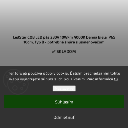
LedStar COB LED pás 230V 10W/m 4000K Denna biela IP65
10cm, Typ B - potrebná šnúra s usmeňovačom
✅ SKLADOM
230V COB LED pás na priame pripojenie do zásuvky,
vysoká
Tento web používa súbory cookie. Ďalším prechádzaním tohto
hustota LED diód pre
rovnomerné svetlo bez výrazných
webu vyjadrujete súhlas s ich používaním. Viac informácií
tu
.
prerušovaných bodiek
,
vode odolný COB LED pás
bez potreby
použitia napájacieho zdroja,
objednajte si dĺžku LED pásu presne
Nastavenie
na desiatky centimetrov !
Detail
Súhlasím
Odmietnuť