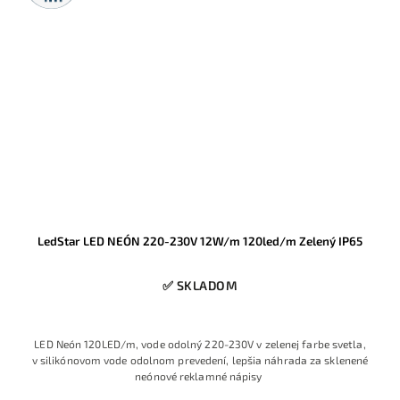
LedStar LED NEÓN 220-230V 12W/m 120led/m Zelený IP65
✅ SKLADOM
LED Neón 120LED/m, vode odolný 220-230V v zelenej farbe svetla,
v silikónovom vode odolnom prevedení, lepšia náhrada za sklenené
neónové reklamné nápisy