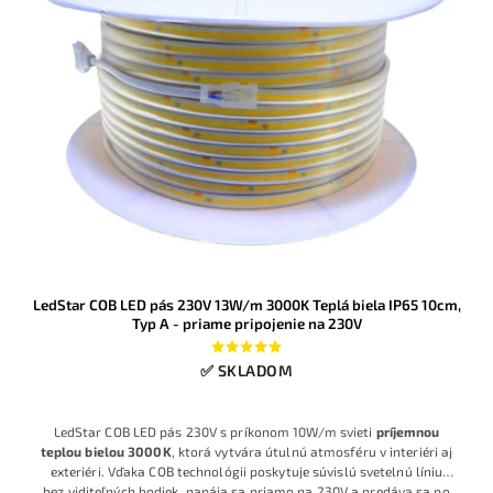
LedStar COB LED pás 230V 13W/m 3000K Teplá biela IP65 10cm,
Typ A - priame pripojenie na 230V
✅ SKLADOM
LedStar COB LED pás 230V s príkonom 10W/m svieti
príjemnou
teplou bielou 3000K
, ktorá vytvára útulnú atmosféru v interiéri aj
exteriéri. Vďaka COB technológii poskytuje súvislú svetelnú líniu
bez viditeľných bodiek, napája sa priamo na 230V a predáva sa po