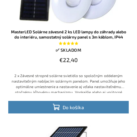
MasterLED Solárne závesné 2 ks LED lampy do záhrady alebo
do interiéru, samostatný solárny panel s 3m káblom, IP44
✅ SKLADOM
€22,40
2 x Závesné stropné solárne svietidlo so spoločným oddeleným
nastaviteľným nabíjacím solárnym panelom. Panel umožňuje jeho
optimálne umiestnenie a nastavenie aj vďaka nastaviteľnému
otočnému kĺbovému mechanizmu. Vonkajšie alebo aj vnútorné
použitie
Do košíka