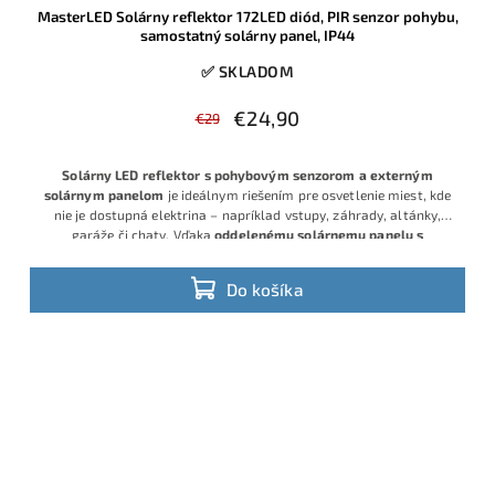
MasterLED Solárny reflektor 172LED diód, PIR senzor pohybu,
samostatný solárny panel, IP44
✅ SKLADOM
€24,90
€29
Solárny LED reflektor s pohybovým senzorom a externým
solárnym panelom
je ideálnym riešením pre osvetlenie miest, kde
nie je dostupná elektrina – napríklad vstupy, záhrady, altánky,
garáže či chaty. Vďaka
oddelenému solárnemu panelu s
prepojovacím káblom
môžete panel umiestniť na miesto s
Reflektor je vybavený 172 SMD LED diódami
s celkovým výkonom
najlepším slnečným svitom, zatiaľ čo reflektor môže byť
7W a svetelným tokom
400 lm
, čo poskytuje dostatok svetla pre
Do košíka
nainštalovaný v tieni alebo v interiéri.
bežné vonkajšie aj vnútorné použitie.