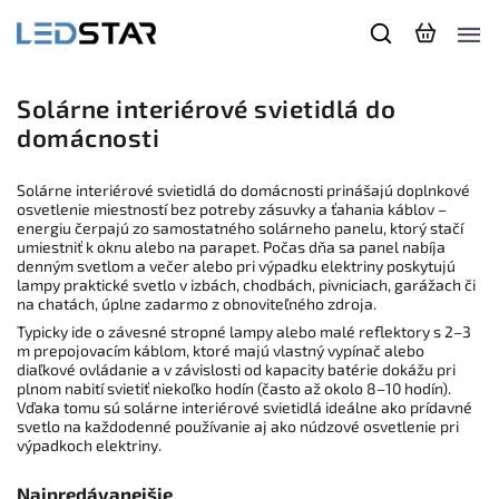
Solárne interiérové svietidlá do
domácnosti
Solárne interiérové svietidlá do domácnosti prinášajú doplnkové
osvetlenie miestností bez potreby zásuvky a ťahania káblov –
energiu čerpajú zo samostatného solárneho panelu, ktorý stačí
umiestniť k oknu alebo na parapet. Počas dňa sa panel nabíja
denným svetlom a večer alebo pri výpadku elektriny poskytujú
lampy praktické svetlo v izbách, chodbách, pivniciach, garážach či
na chatách, úplne zadarmo z obnoviteľného zdroja.
Typicky ide o závesné stropné lampy alebo malé reflektory s 2–3
m prepojovacím káblom, ktoré majú vlastný vypínač alebo
diaľkové ovládanie a v závislosti od kapacity batérie dokážu pri
plnom nabití svietiť niekoľko hodín (často až okolo 8–10 hodín).
Vďaka tomu sú solárne interiérové svietidlá ideálne ako prídavné
svetlo na každodenné používanie aj ako núdzové osvetlenie pri
výpadkoch elektriny.
Najpredávanejšie