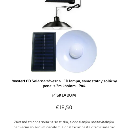
MasterLED Solárna závesná LED lampa, samostatný solárny
panel s 3m káblom, IP44
✅ SKLADOM
€18,50
Závesné stropné solárne svietidlo, s oddeleným nastaviteľným
nabíjacím solárnym panelom. Oddeliteľný nastaviteľný solárny