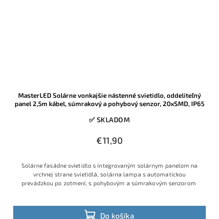
MasterLED Solárne vonkajšie nástenné svietidlo, oddeliteľný
panel 2,5m kábel, súmrakový a pohybový senzor, 20xSMD, IP65
✅ SKLADOM
€11,90
Solárne fasádne svietidlo s integrovaným solárnym panelom na
vrchnej strane svietidlá, solárna lampa s automatickou
prevádzkou po zotmení, s pohybovým a súmrakovým senzorom
Do košíka