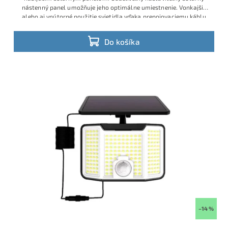
nástenný panel umožňuje jeho optimálne umiestnenie. Vonkajšie
alebo aj vnútorné použitie svietidla vďaka prepojovaciemu káblu
Do košíka
–14 %