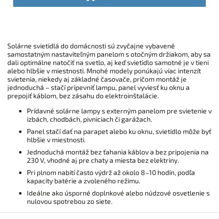
Solárne svietidlá do domácnosti sú zvyčajne vybavené
samostatným nastaviteľným panelom s otočným držiakom, aby sa
dali optimálne natočiť na svetlo, aj keď svietidlo samotné je v tieni
alebo hlbšie v miestnosti. Mnohé modely ponúkajú viac intenzít
svietenia, niekedy aj základné časovače, pričom montáž je
jednoduchá – stačí pripevniť lampu, panel vyviesť ku oknu a
prepojiť káblom, bez zásahu do elektroinštalácie.
Prídavné solárne lampy s externým panelom pre svietenie v
izbách, chodbách, pivniciach či garážach.
Panel stačí dať na parapet alebo ku oknu, svietidlo môže byť
hlbšie v miestnosti.
Jednoduchá montáž bez ťahania káblov a bez pripojenia na
230 V, vhodné aj pre chaty a miesta bez elektriny.
Pri plnom nabití často výdrž až okolo 8–10 hodín, podľa
kapacity batérie a zvoleného režimu.
Ideálne ako úsporné doplnkové alebo núdzové osvetlenie s
nulovou spotrebou zo siete.