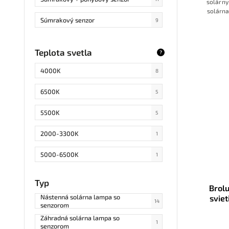
solárny
120lm
1
solárn
Súmrakový senzor
zotmení
9
75lm
8
vnút
Teplota svetla
?
4000K
8
6500K
5
5500K
5
2000-3300K
1
5000-6500K
1
Typ
Brol
Nástenná solárna lampa so
sviet
14
senzorom
Záhradná solárna lampa so
1
senzorom