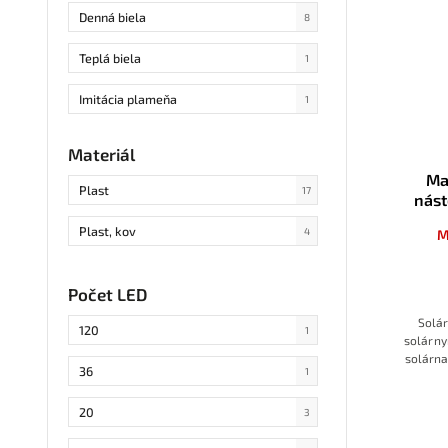
Denná biela
8
Teplá biela
1
Imitácia plameňa
1
Materiál
Ma
Plast
17
nást
poh
Plast, kov
4
M
Počet LED
Solár
120
1
solárny
solárn
36
1
zotmení
20
3