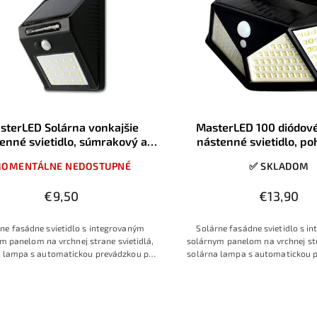
sterLED Solárna vonkajšie
MasterLED 100 diódové
enné svietidlo, súmrakový a
nástenné svietidlo, p
ybový senzor, 20xSMD, IP65
súmrakový senzor, 650
OMENTÁLNE NEDOSTUPNÉ
✅ SKLADOM
€9,50
€13,90
ne fasádne svietidlo s integrovaným
Solárne fasádne svietidlo s i
m panelom na vrchnej strane svietidlá,
solárnym panelom na vrchnej str
a lampa s automatickou prevádzkou po
solárna lampa s automatickou 
, s pohybovým a súmrakovým senzorom
zotmení, s pohybovým s