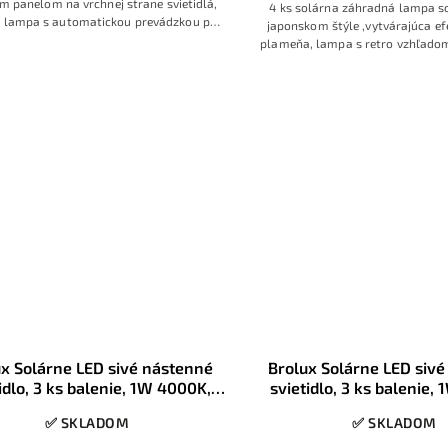
m panelom na vrchnej strane svietidlá,
4 ks solárna záhradná lampa s
a lampa s automatickou prevádzkou po
japonskom štýle ,vytvárajúca ef
, s pohybovým senzorom, vhodná aj na
plameňa, lampa s retro vzhľado
orný parapet okna pre prisvietenie v
panelom na vrchnej strane sviet
miestnosti
lampa s automatickou prevádzk
ux Solárne LED sivé nástenné
Brolux Solárne LED siv
idlo, 3 ks balenie, 1W 4000K,
svietidlo, 3 ks balenie,
súmrakový senzor, IP65
súmrakový a pohybový se
✅ SKLADOM
✅ SKLADOM