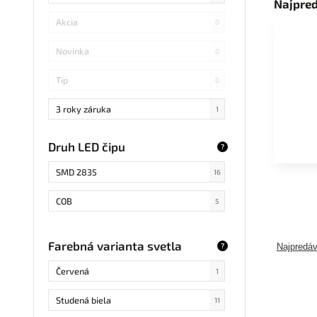
Najpre
Akcia
0
Novinka
0
Tip
0
3 roky záruka
1
Druh LED čipu
?
SMD 2835
16
COB
5
Farebná varianta svetla
?
Najpredáv
Červená
1
Studená biela
11