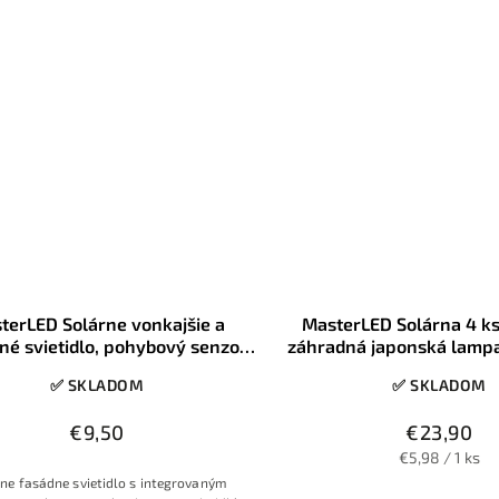
nástenným držiakom
kvalita a klasický nadčasový diz
svetelným kužeľo
terLED Solárne vonkajšie a
MasterLED Solárna 4 ks
né svietidlo, pohybový senzor,
záhradná japonská lamp
5000-6500K, IP65
plameňa, IP65
✅ SKLADOM
✅ SKLADOM
€9,50
€23,90
€5,98 / 1 ks
ne fasádne svietidlo s integrovaným