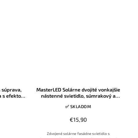
ajn s efektným
strane svietidlá, solárna lampa s automatickou
m
prevádzkou po zotmení, s
 súprava,
MasterLED Solárne dvojité vonkajšie
a s efektom
nástenné svietidlo, súmrakový a
pohybový senzor, 40xSMD, IP65
✅ SKLADOM
€15,90
Zdvojené solárne fasádne svietidlo s