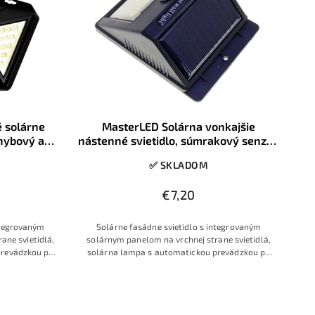
 solárne
MasterLED Solárna vonkajšie
ohybový a
nástenné svietidlo, súmrakový senzor,
0K, IP65
20xSMD, IP65
✅ SKLADOM
€7,20
ntegrovaným
Solárne fasádne svietidlo s integrovaným
ane svietidlá,
solárnym panelom na vrchnej strane svietidlá,
prevádzkou po
solárna lampa s automatickou prevádzkou po
enzorom
zotmení, s pohybovým senzorom