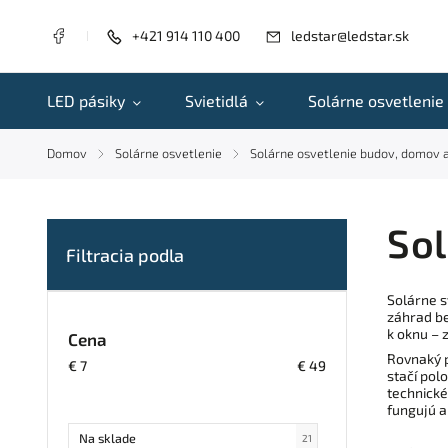
+421 914 110 400
ledstar@ledstar.sk
LED pásiky
Svietidlá
Solárne osvetlenie
Domov
Solárne osvetlenie
Solárne osvetlenie budov, domov a
/
/
Sol
Solárne s
záhrad be
k oknu – 
Cena
Rovnaký p
€
7
€
49
stačí pol
technické
fungujú a
Na sklade
21