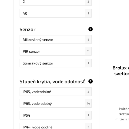
2
2
40
1
30
2
Senzor
?
18
1
Mikrovlnný senzor
8
77
1
PIR senzor
11
12
1
Súmrakový senzor
1
Brolux
svetlo
AA
Stupeň krytia, vode odolnosť
?
IP65, vodeodolné
3
IP65, vode odolný
14
Imitá
svetl
IP54
1
imitácia
alebo
IP44, vode odolné
3