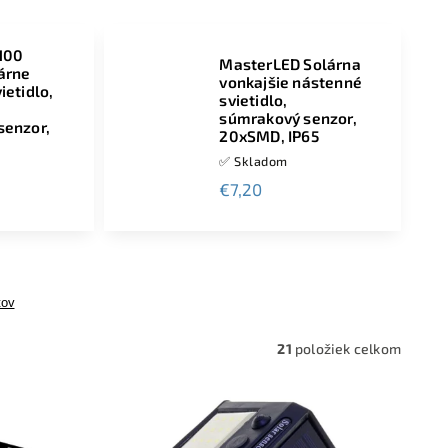
100
MasterLED Solárna
árne
vonkajšie nástenné
ietidlo,
svietidlo,
súmrakový senzor,
senzor,
20xSMD, IP65
✅ Skladom
€7,20
tov
21
položiek celkom