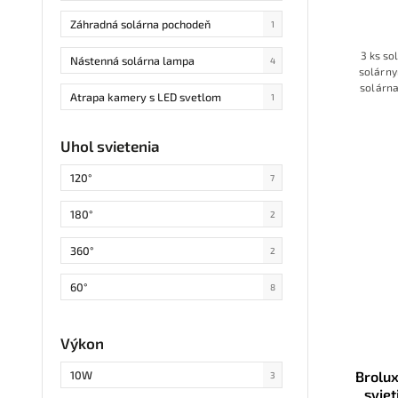
Záhradná solárna pochodeň
1
3 ks so
Nástenná solárna lampa
4
solárny
solárn
Atrapa kamery s LED svetlom
1
automat
kvalita
Uhol svietenia
120°
7
180°
2
360°
2
60°
8
Výkon
Brolux
10W
3
sviet