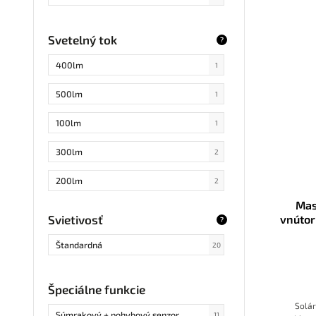
Svetelný tok
?
400lm
1
500lm
1
100lm
1
300lm
2
200lm
2
Mas
12lm
1
vnútor
Svietivosť
?
20lm
1
Štandardná
20
15lm
1
Špeciálne funkcie
150lm
1
Solár
Súmrakový + pohybový senzor
11