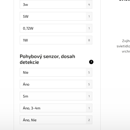
súmra
3w
4
5W
1
0,72W
1
1W
8
Zvýh
svietid
vrchn
4W
1
Pohybový senzor, dosah
auto
detekcie
pohybov
?
1,8W
1
kv
Nie
5
8W
1
Áno
5
5m
1
Áno, 3-4m
1
Áno, Nie
2