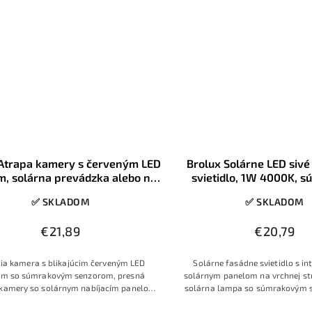
 Atrapa kamery s červeným LED
Brolux Solárne LED siv
m, solárna prevádzka alebo na
svietidlo, 1W 4000K, 
A batérie, interiér exteriér
senzor, IP65
✅ SKLADOM
✅ SKLADOM
€21,89
€20,79
cia kamera s blikajúcim červeným LED
Solárne fasádne svietidlo s i
om so súmrakovým senzorom, presná
solárnym panelom na vrchnej str
 kamery so solárnym nabíjacím panelom
solárna lampa so súmrakovým 
 prevádzka na AAA batérie, kamera s
automatickú prevádzkou po zotm