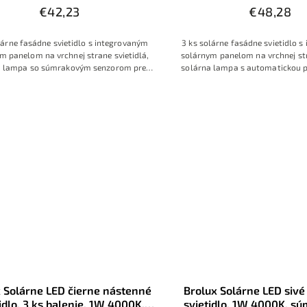
€42,23
€48,28
lárne fasádne svietidlo s integrovaným
3 ks solárne fasádne svietidlo 
m panelom na vrchnej strane svietidlá,
solárnym panelom na vrchnej str
a lampa so súmrakovým senzorom pre
solárna lampa s automatickou 
ickú prevádzkou po zotmení, osvedčená
zotmení, s pohybovým a súmrak
 a klasický nadčasový dizajn s efektným
osvedčená kvalita a klasický nad
svetelným kužeľom
efektným svetelný
 Solárne LED čierne nástenné
Brolux Solárne LED siv
idlo, 3 ks balenie, 1W 4000K,
svietidlo, 1W 4000K, s