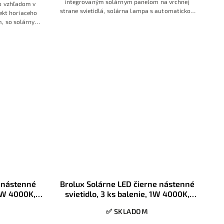
integrovaným solárnym panelom na vrchnej
o vzhľadom v
strane svietidlá, solárna lampa s automatickou
ekt horiaceho
prevádzkou po zotmení, s pohybovým a
m, so solárnym
súmrakovým senzorom
idlá, solárna
ou po zotmení
é nástenné
Brolux Solárne LED čierne nástenné
 1W 4000K,
svietidlo, 3 ks balenie, 1W 4000K,
nzor, IP65
súmrakový senzor, IP65
✅ SKLADOM