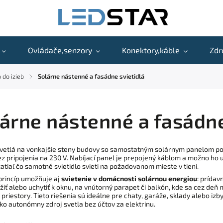
Ovládače,senzory
Konektory,káble
Zdr
 do izieb
Solárne nástenné a fasádne svietidlá
/
árne nástenné a fasádne
vetlá na vonkajšie steny budovy so samostatným solárnym panelom posk
z pripojenia na 230 V. Nabíjací panel je prepojený káblom a možno ho 
zatiaľ čo samotné svietidlo svieti na požadovanom mieste v tieni.
rincíp umožňuje aj
svietenie v domácnosti solárnou energiou
: prída
ožiť alebo uchytiť k oknu, na vnútorný parapet či balkón, kde sa cez deň 
 priestory. Tieto riešenia sú ideálne pre chaty, garáže, sklady alebo iz
ko autonómny zdroj svetla bez účtov za elektrinu.