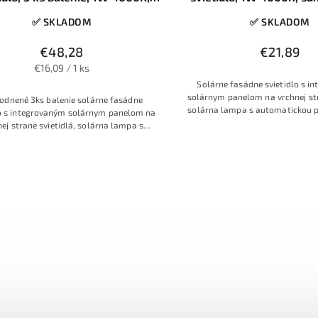
kový a pohybový senzor, IP65
pohybový senzor, 
✅ SKLADOM
✅ SKLADOM
€48,28
€21,89
€16,09 / 1 ks
Solárne fasádne svietidlo s i
solárnym panelom na vrchnej str
odnené 3ks balenie solárne fasádne
solárna lampa s automatickou 
lo s integrovaným solárnym panelom na
zotmení, s pohybovým a súmrak
ej strane svietidlá, solárna lampa s
osvedčená kvalita a klasický nad
matickou prevádzkou po zotmení, s
efektným svetelným ku
ým a súmrakovým senzorom, osvedčená
alita a klasický nadčasový dizajn s