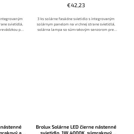
€42,23
s integrovaným
3 ks solárne fasádne svietidlo s integrovaným
ane svietidlá,
solárnym panelom na vrchnej strane svietidlá,
prevádzkou po
solárna lampa so súmrakovým senzorom pre
ovým senzorom,
automatickú prevádzkou po zotmení, osvedčená
časový dizajn s
kvalita a klasický nadčasový dizajn s efektným
m
svetelným kužeľom
é nástenné
Brolux Solárne LED čierne nástenné
úmrakový a
svietidlo, 1W 4000K, súmrakový