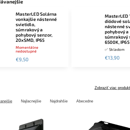
dávanejšie
MasterLED Solárna
MasterLED 
vonkajšie nástenné
diódové sol
svietidlo,
nástenné sv
súmrakový a
pohybový a
pohybový senzor,
súmrakový 
20xSMD, IP65
6500K, IP65
Momentálne
✅ Skladom
nedostupné
€13,90
€9,50
Zobraziť viac produk
anejšie
Najlacnejšie
Najdrahšie
Abecedne