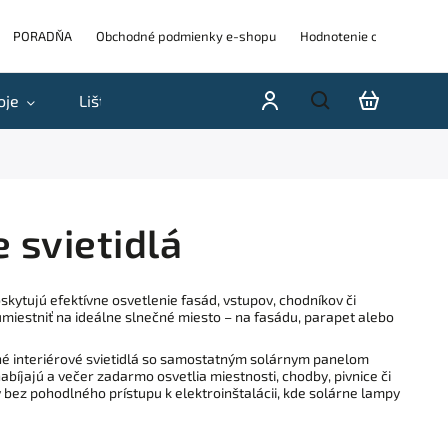
PORADŇA
Obchodné podmienky e-shopu
Hodnotenie obchodu
oje
Lišty
Akcie a výpredaje
Blog
H
 svietidlá
ytujú efektívne osvetlenie fasád, vstupov, chodníkov či
umiestniť na ideálne slnečné miesto – na fasádu, parapet alebo
vné interiérové svietidlá so samostatným solárnym panelom
nabíjajú a večer zadarmo osvetlia miestnosti, chodby, pivnice či
by bez pohodlného prístupu k elektroinštalácii, kde solárne lampy