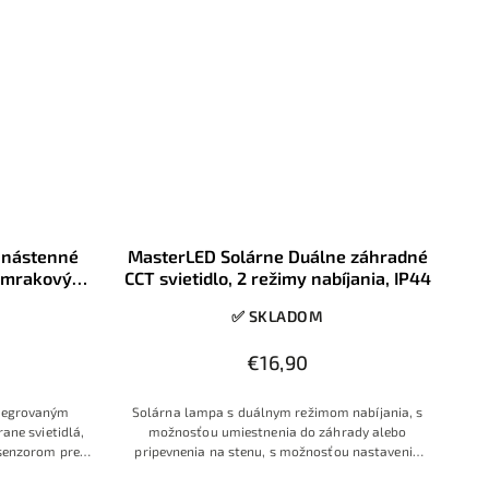
é nástenné
MasterLED Solárne Duálne záhradné
súmrakový
CCT svietidlo, 2 režimy nabíjania, IP44
✅ SKLADOM
€16,90
ntegrovaným
Solárna lampa s duálnym režimom nabíjania, s
ane svietidlá,
možnosťou umiestnenia do záhrady alebo
senzorom pre
pripevnenia na stenu, s možnosťou nastavenia
ení, osvedčená
farby svetla, so solárnym panelom na vrchnej