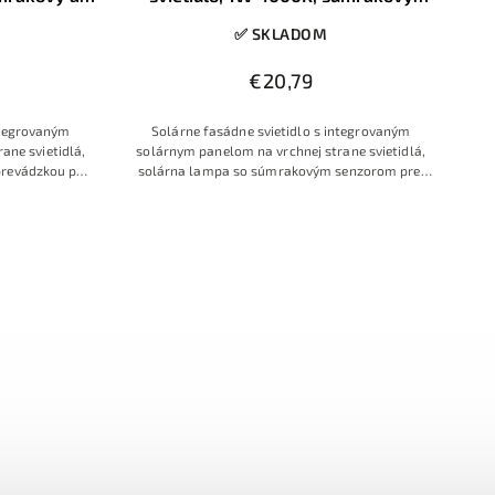
IP65
senzor, IP65
✅ SKLADOM
€20,79
ntegrovaným
Solárne fasádne svietidlo s integrovaným
ane svietidlá,
solárnym panelom na vrchnej strane svietidlá,
prevádzkou po
solárna lampa so súmrakovým senzorom pre
ovým senzorom,
automatickú prevádzkou po zotmení, osvedčená
časový dizajn s
kvalita a klasický nadčasový dizajn s efektným
želom
svetelným kužeľom