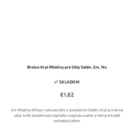
Brolux Kryt Mliečny pre lišty Satén, 2m, 1ks
✅ SKLADOM
€1,82
2m Mliečny difúzor rohovej lišty s označením Satén. Kryt je mierne
oblý, kvôli dosiahnutiu lepšieho rozptylu svetla a tiež pre krajší
vzhľadový efekt.