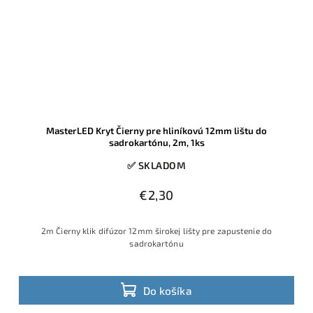
MasterLED Kryt Čierny pre hliníkovú 12mm lištu do
sadrokartónu, 2m, 1ks
✅ SKLADOM
€2,30
2m Čierny klik difúzor 12mm širokej lišty pre zapustenie do
sadrokartónu
Do košíka