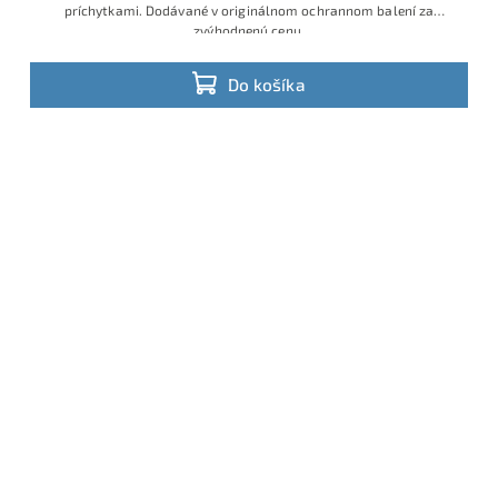
príchytkami. Dodávané v originálnom ochrannom balení za
zvýhodnenú cenu.
Do košíka