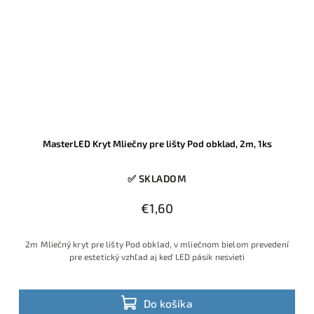
MasterLED Kryt Mliečny pre lišty Pod obklad, 2m, 1ks
✅ SKLADOM
€1,60
2m Mliečný kryt pre lišty Pod obklad, v mliečnom bielom prevedení
pre estetický vzhľad aj keď LED pásik nesvieti
Do košíka