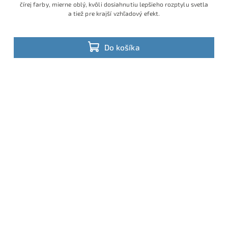
čírej farby, mierne oblý, kvôli dosiahnutiu lepšieho rozptylu svetla
a tiež pre krajší vzhľadový efekt.
Do košíka