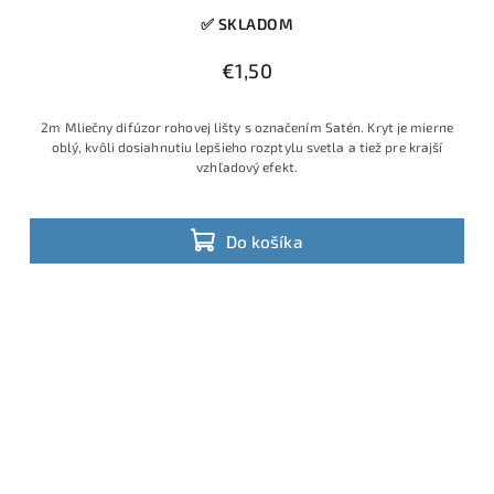
✅ SKLADOM
€1,50
2m Mliečny difúzor rohovej lišty s označením Satén. Kryt je mierne
oblý, kvôli dosiahnutiu lepšieho rozptylu svetla a tiež pre krajší
vzhľadový efekt.
Do košíka