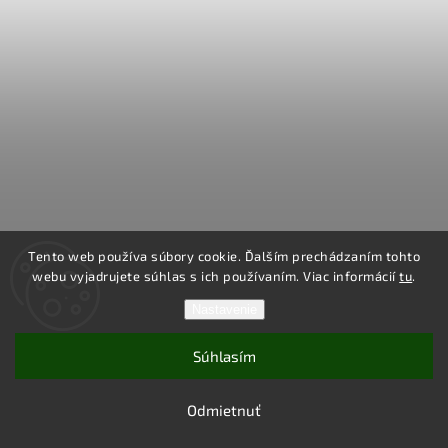
Tento web používa súbory cookie. Ďalším prechádzaním tohto
Topmet Kryt Mliečny Klik pre lišty Corner10.V2, 2m, 1ks
webu vyjadrujete súhlas s ich používaním. Viac informácií
tu
.
DODACIA DOBA DO 10 PRAC. DNÍ
Nastavenie
€4
Súhlasím
2m Mliečny Klik difúzor pre hliníkové lišty od Topmet.
Odmietnuť