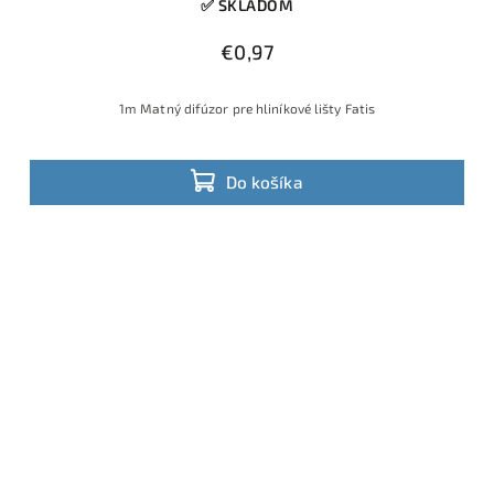
✅ SKLADOM
€0,97
1m Matný difúzor pre hliníkové lišty Fatis
Do košíka