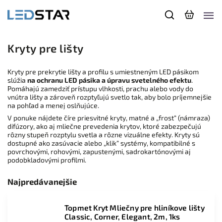
Kryty pre lišty
Kryty pre prekrytie lišty a profilu s umiestneným LED pásikom
slúžia
na ochranu LED pásika a úpravu svetelného efektu
.
Pomáhajú zamedziť prístupu vlhkosti, prachu alebo vody do
vnútra lišty a zároveň rozptyľujú svetlo tak, aby bolo príjemnejšie
na pohľad a menej oslňujúce.
V ponuke nájdete číre priesvitné kryty, matné a „frost“ (námraza)
difúzory, ako aj mliečne prevedenia krytov, ktoré zabezpečujú
rôzny stupeň rozptylu svetla a rôzne vizuálne efekty. Kryty sú
dostupné ako zasúvacie alebo „klik“ systémy, kompatibilné s
povrchovými, rohovými, zapustenými, sadrokartónovými aj
podobkladovými profilmi.
Najpredávanejšie
Topmet Kryt Mliečny pre hliníkove lišty
Classic, Corner, Elegant, 2m, 1ks