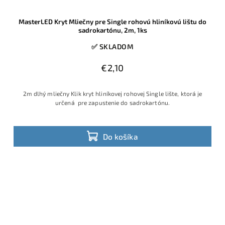
MasterLED Kryt Mliečny pre Single rohovú hliníkovú lištu do
sadrokartónu, 2m, 1ks
✅ SKLADOM
€2,10
2m dlhý mliečny Klik kryt hliníkovej rohovej Single lište, ktorá je
určená pre zapustenie do sadrokartónu.
Do košíka