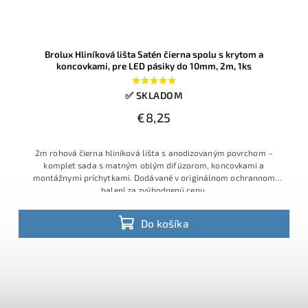
Brolux Hliníková lišta Satén čierna spolu s krytom a
koncovkami, pre LED pásiky do 10mm, 2m, 1ks
✅ SKLADOM
€8,25
2m rohová čierna hliníková lišta s anodizovaným povrchom –
komplet sada s matným oblým difúzorom, koncovkami a
montážnymi príchytkami. Dodávané v originálnom ochrannom
balení za zvýhodnenú cenu.
Do košíka