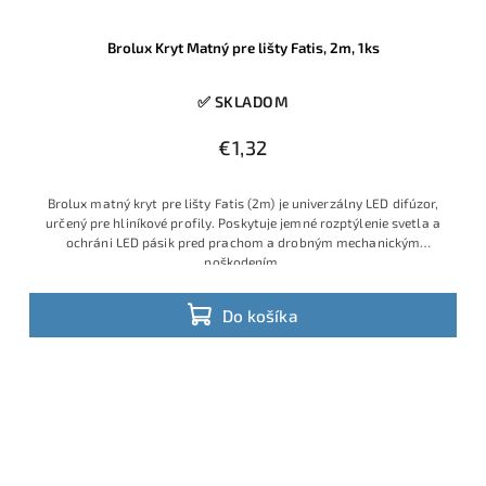
Brolux Kryt Matný pre lišty Fatis, 2m, 1ks
✅ SKLADOM
€1,32
Brolux matný kryt pre lišty Fatis (2m) je univerzálny LED difúzor,
určený pre hliníkové profily. Poskytuje jemné rozptýlenie svetla a
ochráni LED pásik pred prachom a drobným mechanickým
poškodením.
Do košíka