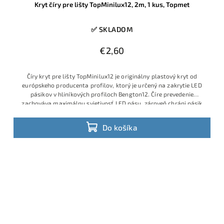
Kryt číry pre lišty TopMinilux12, 2m, 1 kus, Topmet
✅ SKLADOM
€2,60
Číry kryt pre lišty TopMinilux12 je originálny plastový kryt od
európskeho producenta profilov, ktorý je určený na zakrytie LED
pásikov v hliníkových profiloch Bengton12. Číre prevedenie
zachováva maximálnu svietivosť LED pásu, zároveň chráni pásik
pred prachom, mechanickým poškodením a znečistením pri
bežnom používaní nábytku či interiéru. Dĺžka
2m
a kvalitné
Do košíka
spracovanie zaručujú presné dosadnutie do profilu bez vôle a
pekný čistý vzhľad celej svetelnej línie.