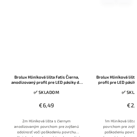
 Hliníková lišta Fatis Čierna,
Brolux Hliníková lišta Fatis, anodi
vaný profil pre LED pásiky do
profil pre LED pásiky do 12mm, 1m
12mm, 2m, 1ks
✅ SKLADOM
✅ SKLADOM
€6,49
€2,90
 Hliníková lišta s čiernym
1m Hliníková lišta s anodizovaný
ovaným povrchom pre zvýšenú
povrchom pre zvýšenú odolnosť vo
nosť voči poškodeniu povrchu
poškodeniu povrchu poškriabaním