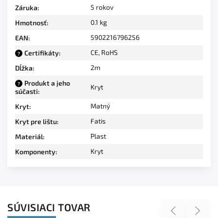
5 rokov
Záruka
:
0.1 kg
Hmotnosť
:
5902216796256
EAN
:
CE, RoHS
Certifikáty
:
?
2m
Dĺžka
:
Produkt a jeho
?
Kryt
súčasti
:
Matný
Kryt
:
Fatis
Kryt pre lištu
:
Plast
Materiál
:
Kryt
Komponenty
:
SÚVISIACI TOVAR
Previous
Next