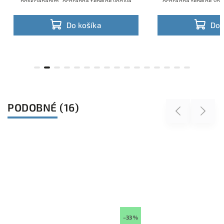
baním, ochranná tepelne vodivá
ochranná tepelne vodivá lišta určená
rčená pre umiestnenie LED pásika
umiestnenie LED pásika
Do košíka
Do košíka
PODOBNÉ (16)
Previous
Next
–33 %