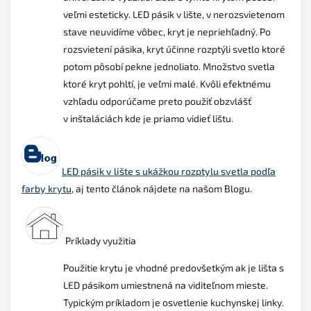
veľmi esteticky. LED pásik v lište, v nerozsvietenom
stave neuvidíme vôbec, kryt je nepriehľadný. Po
rozsvietení pásika, kryt účinne rozptýli svetlo ktoré
potom pôsobí pekne jednoliato. Množstvo svetla
ktoré kryt pohltí, je veľmi malé. Kvôli efektnému
vzhľadu odporúčame preto použiť obzvlášť
v inštaláciách kde je priamo vidieť lištu.
LED pásik v lište s ukážkou rozptylu svetla podľa
farby krytu
, aj tento článok nájdete na našom Blogu.
Príklady využitia
Použitie krytu je vhodné predovšetkým ak je lišta s
LED pásikom umiestnená na viditeľnom mieste.
Typickým príkladom je osvetlenie kuchynskej linky.