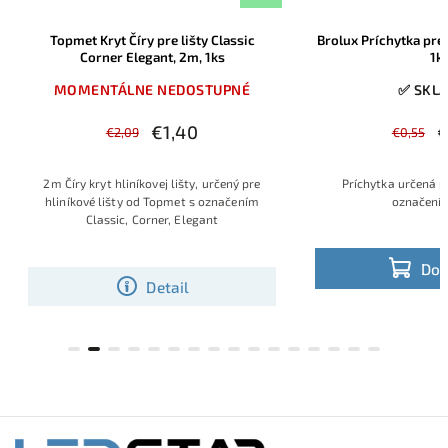
Topmet Kryt Číry pre lišty Classic
Brolux Príchytka pre roho
Corner Elegant, 2m, 1ks
1ks
MOMENTÁLNE NEDOSTUPNÉ
✅ SKLADO
€1,40
€0,
€2,09
€0,55
2m Číry kryt hliníkovej lišty, určený pre
Príchytka určená pre ro
hliníkové lišty od Topmet s označením
označením Sa
Classic, Corner, Elegant
Do koš
Detail