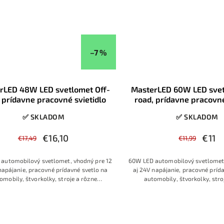
–7 %
rLED 48W LED svetlomet Off-
MasterLED 60W LED svet
 prídavne pracovné svietidlo
road, prídavne pracovné
✅ SKLADOM
✅ SKLADOM
€16,10
€11
€17,49
€11,99
automobilový svetlomet, vhodný pre 12
60W LED automobilový svetlomet,
napájanie, pracovné prídavné svetlo na
aj 24V napájanie, pracovné príd
omobily, štvorkolky, stroje a rôzne
automobily, štvorkolky, stro
zariadenia
zariadenia