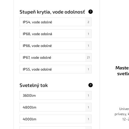
6 x 3W
1
Stupeň krytia, vode odolnosť
?
16 x 3W
1
IP54, vode odolné
2
48
1
IP68, vode odolná
1
16
1
IP66, vode odolné
1
4 x 10W
1
IP67, vode odolné
21
153
1
Maste
IP55, vode odolné
1
svetl
41 x 3W
1
osvet
Svetelný tok
30 x 3W
?
1
3600lm
1
4800lm
1
Unive
prívesy,
4000lm
12–
1
obrysov