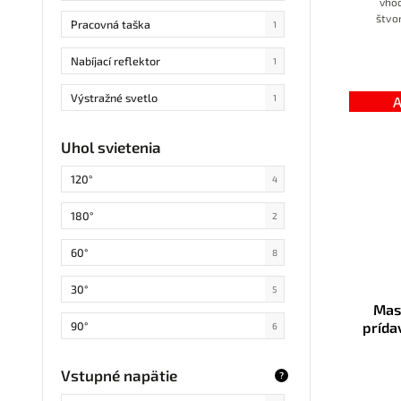
vhod
2700lm
3
štvor
Pracovná taška
1
vysok
600lm
1
životnos
Nabíjací reflektor
1
IP67, 
13200lm
1
Výstražné svetlo
1
A
12300lm
1
LED maják
1
Uhol svietenia
9000lm
1
Brzdové svetlo
6
120°
4
Obrysové svetlo
6
180°
2
Osvetlenie PSČ
4
60°
8
Smerovka
6
30°
5
Mas
Čelovka
2
prída
90°
6
Vstupné napätie
?