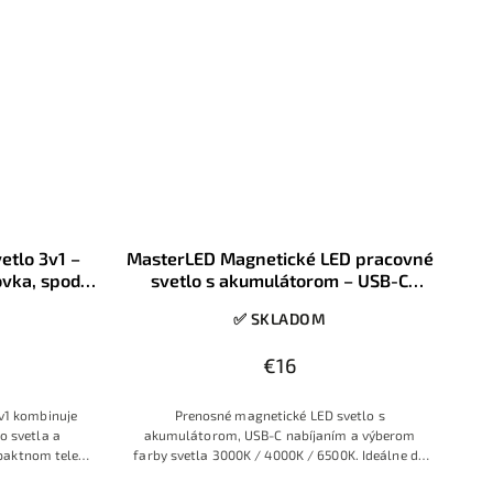
etlo 3v1 –
MasterLED Magnetické LED pracovné
ovka, spodné
svetlo s akumulátorom – USB-C
12-24V
nabíjanie, nastaviteľná farba svetla
✅ SKLADOM
3000K–6500K
€16
v1 kombinuje
Prenosné magnetické LED svetlo s
o svetla a
akumulátorom, USB-C nabíjaním a výberom
paktnom tele.
farby svetla 3000K / 4000K / 6500K. Ideálne do
, vhodné pre
dielne, auta či na montáž.