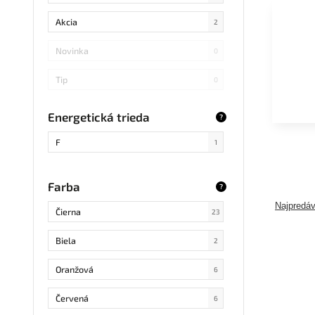
Akcia
2
Novinka
0
Tip
0
Energetická trieda
?
F
1
Farba
?
Najpredáv
Čierna
23
Biela
2
Oranžová
6
Červená
6