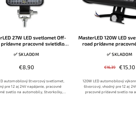
rLED 27W LED svetlomet Off-
MasterLED 120W LED sve
 prídavne pracovné svietidlo
road prídavne pracovné
štvorcové, 12V/24V
✅ SKLADOM
✅ SKLADOM
€8,90
€15,10
€16,39
D automobilový štvorcový svetlomet,
120W LED automobilový výkonn
ný pre 12 aj 24V napájanie, pracovné
štvorcový, vhodný pre 12 aj 24
vné svetlo na automobily, štvorkolky,
pracovné prídavné svetlo na 
stroje a rôzne zariadenia
štvorkolky, stroje a rôzne z