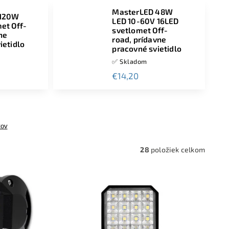
MasterLED 48W
 120W
LED 10-60V 16LED
et Off-
svetlomet Off-
ne
road, prídavne
ietidlo
pracovné svietidlo
✅ Skladom
€14,20
tov
28
položiek celkom