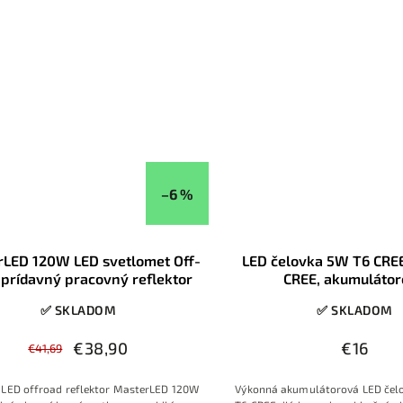
ŠPZ v odolnom IP67 prevedení.
vozidlá s napájaním 12–
–6 %
rLED 120W LED svetlomet Off-
LED čelovka 5W T6 CREE
 prídavný pracovný reflektor
CREE, akumuláto
✅ SKLADOM
✅ SKLADOM
€38,90
€16
€41,69
ý LED offroad reflektor MasterLED 120W
Výkonná akumulátorová LED čelo