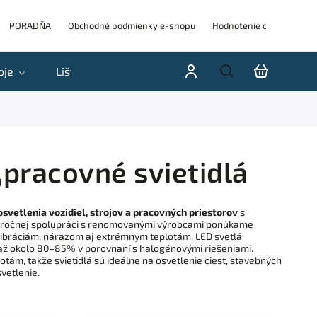
PORADŇA
Obchodné podmienky e-shopu
Hodnotenie obchodu
oje
Lišty
Akcie a výpredaje
Blog
H
pracovné svietidlá
svetlenia vozidiel, strojov a pracovných priestorov
s
-ročnej spolupráci s renomovanými výrobcami ponúkame
i vibráciám, nárazom aj extrémnym teplotám. LED svetlá
 až okolo 80–85% v porovnaní s halogénovými riešeniami.
totám, takže svietidlá sú ideálne na osvetlenie ciest, stavebných
svetlenie.