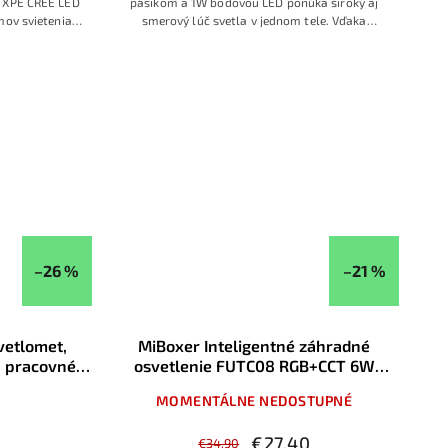
 XPE CREE LED
pásikom a 1W bodovou LED ponúka široký aj
mov svietenia a
smerový lúč svetla v jednom tele. Vďaka
v teréne. Vďaka
vstavanému akumulátoru, USB nabíjaniu a
kým popruhom a
pohybovému senzoru je ideálna na prácu, šport
tiku, montáže,
aj bežné použitie okolo domu.
ty.
–26 %
–21 %
vetlomet,
MiBoxer Inteligentné záhradné
a pracovné
osvetlenie FUTC08 RGB+CCT 6W
41LED
600lm 24V IP66
MOMENTÁLNE NEDOSTUPNÉ
0
€27,40
€34,90