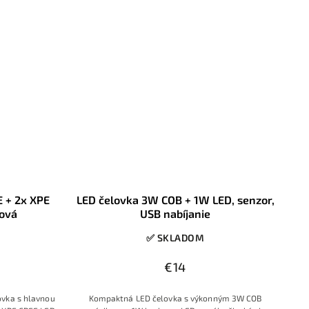
24 V.
 + 2x XPE
LED čelovka 3W COB + 1W LED, senzor,
rová
USB nabíjanie
✅ SKLADOM
€14
vka s hlavnou
Kompaktná LED čelovka s výkonným 3W COB