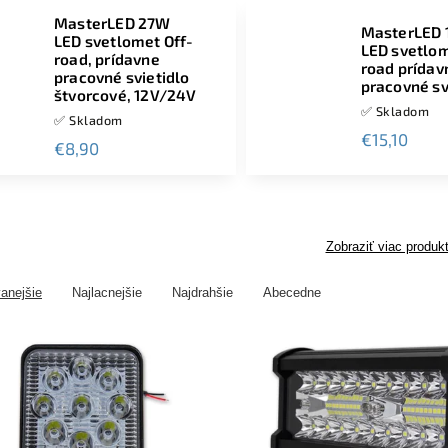
MasterLED 27W
MasterLED
LED svetlomet Off-
LED svetlom
road, prídavne
road prídav
pracovné svietidlo
pracovné sv
štvorcové, 12V/24V
✅ Skladom
✅ Skladom
€15,10
€8,90
Zobraziť viac produk
anejšie
Najlacnejšie
Najdrahšie
Abecedne