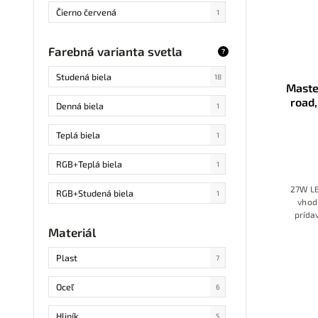
Čierno červená
1
Farebná varianta svetla
?
Studená biela
18
Maste
road,
Denná biela
1
Teplá biela
1
RGB+Teplá biela
1
27W LE
RGB+Studená biela
1
vhod
prída
Oranžová
1
Materiál
Plast
7
Oceľ
6
Hliník
5