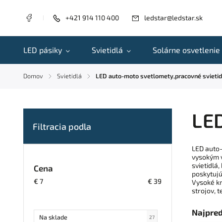
+421 914 110 400
ledstar@ledstar.sk
LED pásiky
Svietidlá
Solárne osvetlenie
Domov
Svietidlá
LED auto-moto svetlomety,pracovné svietid
/
/
LED
LED auto-
vysokým 
svietidlá
Cena
poskytujú
€
7
€
39
Vysoké kr
strojov, 
Najpre
Na sklade
27