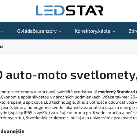
Ovládače,senzory
Konektory,káble
Zdr
lá
 auto-moto svetlomety,
moto svetlomety a pracovné svietidlá predstavujú
moderný štandard o
výkonom a spoľahlivosťou v náročných podmienkach. Vďaka takmer 20
, ktoré spájajú špičkové LED technológie, dlhú životnosť a odolnosť voč
 jasné, biele a homogénne svetlo, okamžité zapnutie a úsporu energie
ytie (typicky IP65 a vyššie) zaručuje ochranu proti vode, prachu a nečis
terénnych áut, štvorkoliek, traktorov, lodí aj ako univerzálne pracovné o
dávanejšie