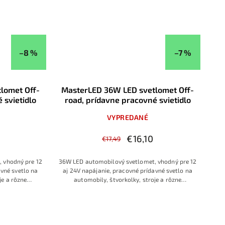
–8 %
–7 %
lomet Off-
MasterLED 36W LED svetlomet Off-
 svietidlo
road, prídavne pracovné svietidlo
VYPREDANÉ
€16,10
€17,49
 vhodný pre 12
36W LED automobilový svetlomet, vhodný pre 12
avné svetlo na
aj 24V napájanie, pracovné prídavné svetlo na
je a rôzne
automobily, štvorkolky, stroje a rôzne
zariadenia