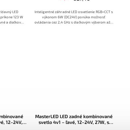
rídavný LED
Inteligentné záhradné LED osvetlenie RGB+CCT s
i príkone 123 W
výkonom 6W (DC24V) ponúka možnosť
vné a diaľkové
ovládania cez 2,4 GHz s diaľkovým výberom až z
ahu napájania
16 miliónov farieb. Jas, teplotu farby aj efekty si
 úžitkové aj
jednoducho prispôsobíte, osvetlenie má odolné
iku a pracovné
IP66 prevedenie vhodné do exteriéru.
ombinované
MasterLED LED zadné kombinované
vé, 12–24V,
svetlo 4v1 – ľavé, 12–24V, 27W, s
 smerovkou,
osvetlením ŠPZ a smerovkou, IP67