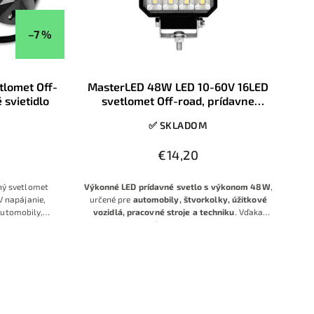
–7 %
tlomet Off-
MasterLED 48W LED 10-60V 16LED
 svietidlo
svetlomet Off-road, prídavne
pracovné svietidlo
✅ SKLADOM
€14,20
ý svetlomet
Výkonné LED prídavné svetlo s výkonom 48 W
,
V napájanie,
určené pre
automobily, štvorkolky, úžitkové
automobily,
vozidlá, pracovné stroje a techniku
. Vďaka
ariadenia
širokému napäťovému rozsahu
10–60 V
je
kompatibilné so
všetkými bežnými 12V a 24V
palubnými systémami
.