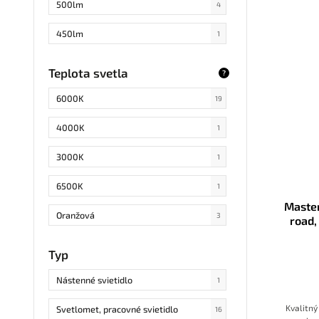
500lm
4
450lm
1
9600lm
1
Teplota svetla
?
8820lm
1
6000K
19
2800lm
1
4000K
1
6480lm
1
3000K
1
3510lm
1
6500K
1
Maste
3260lm
1
Oranžová
3
road,
1620lm
1
2700K až 6500K
1
Typ
6240lm
1
Nástenné svietidlo
1
180lm
2
Kvalitn
Svetlomet, pracovné svietidlo
16