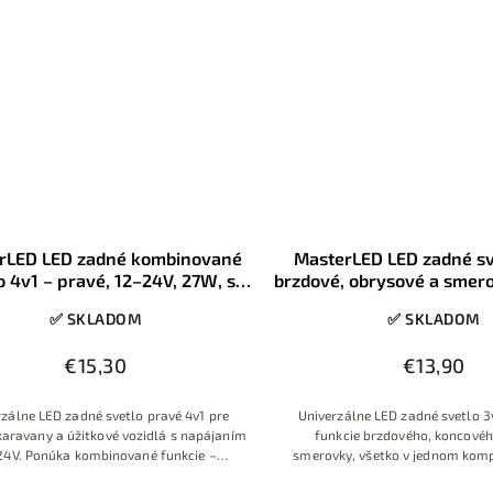
rLED LED zadné kombinované
MasterLED LED zadné sv
o 4v1 – pravé, 12–24V, 27W, s
brzdové, obrysové a smer
lením ŠPZ a smerovkou, IP67
pravé, univerzálne 
✅ SKLADOM
✅ SKLADOM
€15,30
€13,90
rzálne LED zadné svetlo pravé 4v1 pre
Univerzálne LED zadné svetlo 3
 karavany a úžitkové vozidlá s napájaním
funkcie brzdového, koncovéh
24V. Ponúka kombinované funkcie –
smerovky, všetko v jednom kom
é, brzdové, smerové svetlo a osvetlenie
Určené pre spodnú ľavú montáž