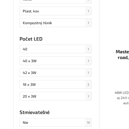
Plast, kov
1
Kompozitný hliník
1
Silikón
1
Počet LED
Letecký hliník
10
40
1
Maste
road,
Tkanina Oxford
1
40 x 3W
1
Kovová zliatina
1
42 x 3W
1
Polykarbonát
1
18 x 3W
2
48W LED 
Plast Anti ÚV
1
20 x 3W
1
aj 24V 
aut
Hliník, plast
1
9 x 3W
2
Stmievateľné
12 x 3W
1
Nie
10