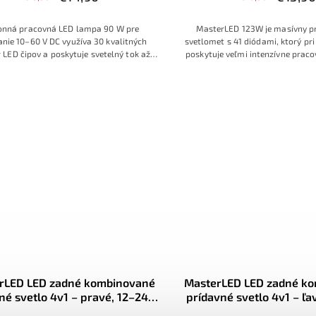
onná pracovná LED lampa 90 W pre
MasterLED 123W je masívny p
nie 10–60 V DC využíva 30 kvalitných
svetlomet s 41 diódami, ktorý pr
 LED čipov a poskytuje svetelný tok až
poskytuje veľmi intenzívne praco
. Vďaka štvorcovému tvaru, robustnému
osvetlenie. Vďaka širokému rozs
ovému telu a krytiu IP67 je ideálna pre
10–60 V je vhodný pre osobné,
é stroje, poľnohospodársku techniku aj
nákladné vozidlá, off‑road techn
off‑road vozidlá.
stroje.
rLED LED zadné kombinované
MasterLED LED zadné k
né svetlo 4v1 – pravé, 12–24V,
prídavné svetlo 4v1 – ľa
 osvetlením ŠPZ a smerovkou,
27W, s osvetlením ŠPZ a