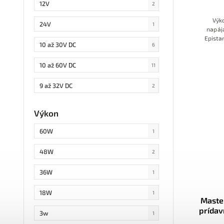
12V
2
Výk
24V
1
napája
Epistar
10 až 30V DC
6
9000 lm
hliník
10 až 60V DC
stavebn
11
9 až 32V DC
2
9 až 60V DC
1
Výkon
60W
1
48W
2
36W
1
18W
1
Maste
prídav
3w
1
27W, s