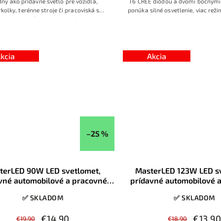
ný ako prídavné svetlo pre vozidlá,
T6 CREE diódou a dvomi bočnými
kolky, terénne stroje či pracoviská s
ponúka silné osvetlenie, viac reži
ou svietivosťou (až 9600 lm) a dlhou
pohodlné používanie pri práci aj 
ťou. Odolné hliníkové telo, vodotesnosť
nastaviteľnému sklonu, elastic
napájanie 9–30 V, univerzálne možnosti
USB nabíjaniu je ideálna na turis
uchytenia.
servis aj nočné aktivi
kcia
Akcia
–25 %
terLED 90W LED svetlomet,
MasterLED 123W LED s
vné automobilové a pracovné
prídavné automobilové 
svietidlo, 10-60V, 30LED
svietidlo, 10-60V, 
✅ SKLADOM
✅ SKLADOM
€14,90
€13,9
€19,90
€18,90