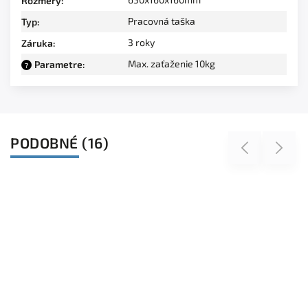
Rozmery
:
Pracovná taška
Typ
:
3 roky
Záruka
:
Max. zaťaženie 10kg
Parametre
:
?
PODOBNÉ (16)
Previous
Next