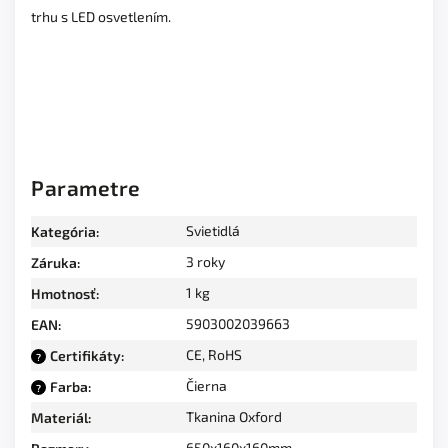
trhu s LED osvetlením.
Parametre
Svietidlá
Kategória
:
3 roky
Záruka
:
1 kg
Hmotnosť
:
5903002039663
EAN
:
CE, RoHS
Certifikáty
:
?
Čierna
Farba
:
?
Tkanina Oxford
Materiál
:
650x160x160mm