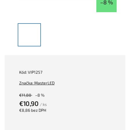
–8 %
Kód:
VIP1257
Značka:
MasterLED
€11,88
–8 %
€10,90
/ ks
€8,86 bez DPH