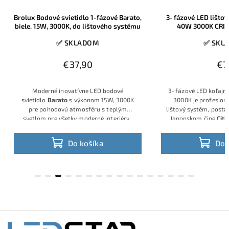
Brolux Bodové svietidlo 1-fázové Barato,
3‑fázové LED lištov
biele, 15W, 3000K, do lištového systému
40W 3000K CRI90
✅ SKLADOM
✅ SKL
€37,90
€7
Moderné inovatívne LED bodové
3‑fázové LED koľajni
svietidlo
Barato
s výkonom 15W, 3000K
3000K je profesion
pre pohodovú atmosféru s teplým
lištový systém, post
svetlom pre všetky moderné interiéry..
Japonskom čipe
Citi
Vhodné pre 1‑fázové lištové systémy
vysokou svetelnou úč
napríklad PANT. Exkluzívny vzhľad
podania farieb
CRI
Do košíka
Do 
ktorým určite upútate, spojený s
určené pre 3‑fázov
výbornými parametrami a kvalitným
môžete zapojiť do
prevedením.
samostatných skupín 
komplexné svetelné s
showroomoch, galériá
Biele prevedenie a 
pôsobia moderne a h
interié