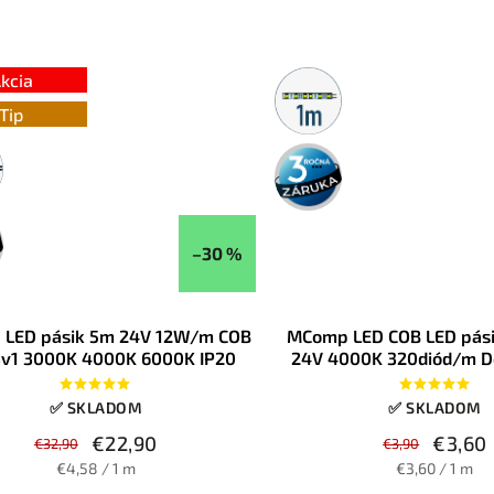
lenie. Vďaka COB technológii vytvára
ú svetelnú líniu bez viditeľných bodiek,
 sa priamo na 230V a predáva sa po 10
e dĺžku vieš presne prispôsobiť projektu.
kcia
Metrážny
predaj
Tip
3 roky
záruka
–30 %
LED pásik 5m 24V 12W/m COB
MComp LED COB LED pás
3v1 3000K 4000K 6000K IP20
24V 4000K 320diód/m D
8W/m IP20
✅ SKLADOM
✅ SKLADOM
€22,90
€3,60
€32,90
€3,90
€4,58 / 1 m
€3,60 / 1 m