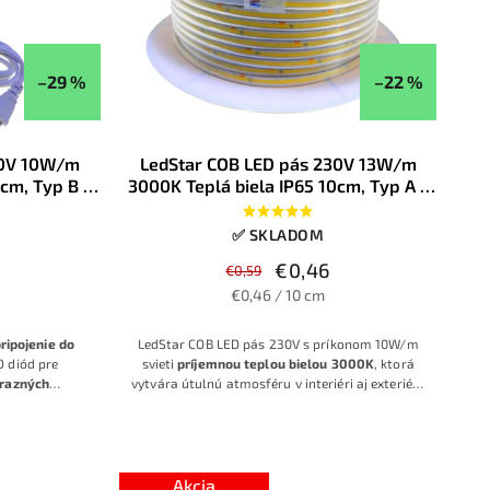
–29 %
–22 %
30V 10W/m
LedStar COB LED pás 230V 13W/m
cm, Typ B -
3000K Teplá biela IP65 10cm, Typ A -
erňovačom
priame pripojenie na 230V
✅ SKLADOM
€0,46
€0,59
€0,46 / 10 cm
ripojenie do
LedStar COB LED pás 230V s príkonom 10W/m
 diód pre
svieti
príjemnou teplou bielou 3000K
, ktorá
ýrazných
vytvára útulnú atmosféru v interiéri aj exteriéri.
olný COB LED
Vďaka COB technológii poskytuje súvislú
cieho zdroja,
svetelnú líniu bez viditeľných bodiek, napája sa
 presne na
priamo na 230V a predáva sa po 10 cm pre
v !
presné prispôsobenie dĺžky.
Akcia