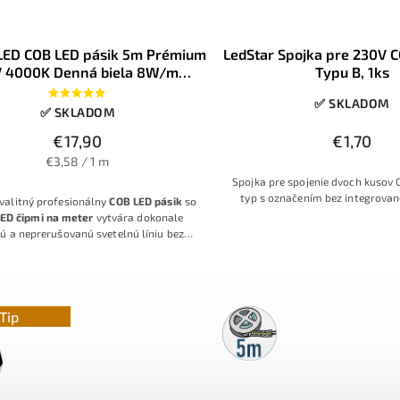
LED COB LED pásik 5m Prémium
LedStar Spojka pre 230V 
 4000K Denná biela 8W/m
Typu B, 1ks
320LED/m IP20
✅ SKLADOM
✅ SKLADOM
€17,90
€1,70
€3,58 / 1 m
Spojka pre spojenie dvoch kusov 
typ s označením bez integrova
valitný profesionálny
COB LED pásik
so
ED čipmi na meter
vytvára dokonale
lú a neprerušovanú svetelnú líniu bez
ľných bodov.
Denná biela farba svetla
K
zabezpečuje
neutrálne a prirodzené
tlenie
, vhodné pre široké spektrum
tia. S výkonom
8 W/m
poskytuje silný
ý výstup pri zachovaní
nízkej spotreby
Tip
5m
gie
, čo z neho robí úsporné a zároveň
rolka
efektívne riešenie.