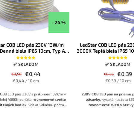
–24 %
tar COB LED pás 230V 13W/m
LedStar COB LED pás 2
Denná biela IP65 10cm, Typ A -
3000K Teplá biela IP65 10
riame pripojenie na 230V
potrebná šnúra s usm
✅ SKLADOM
✅ SKLADOM
€0,44
€0,39
€0,58
€0,55
€0,44 / 10 cm
€0,39 / 10 cm
 COB LED pás 230V s príkonom 13W/m v
230V COB LED pás na priame p
ielej 4000K ponúka r
ovnomerné svetlo
zásuvky,
vysoká hustota LED
diteľných bodiek
, vďaka veľkému počtu
rovnomerné svetlo bez v
OB prevedení
. Predáva sa po 10 cm, má
prerušovaných bodiek
,
vode od
P65 a priamo sa pripája na 230V, takže je
pás
bez potreby použitia napája
ny na
dlhé svetelné línie až do 25m v
objednajte si dĺžku LED pásu
kuse bez nutnosti zdroja
. Objednajte si
desiatky centimetro
ED pásu
presne na desiatky centimetrov