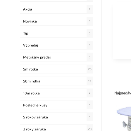
Akcia
7
Novinka
1
Tip
3
Výpredaj
1
Metrážny predaj
3
5m rolka
26
50m rolka
12
10m rolka
Najpredáv
2
Posledné kusy
5
5 rokov záruka
5
3 roky záruka
28