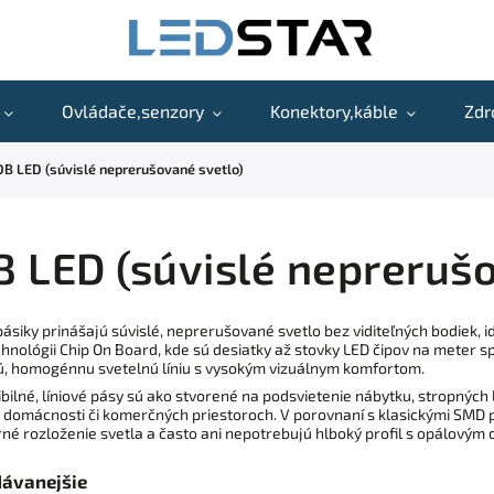
Ovládače,senzory
Konektory,káble
Zdr
OB LED (súvislé neprerušované svetlo)
 LED (súvislé nepreruš
ásiky prinášajú súvislé, neprerušované svetlo bez viditeľných bodiek, i
hnológii Chip On Board, kde sú desiatky až stovky LED čipov na meter s
, homogénnu svetelnú líniu s vysokým vizuálnym komfortom.
xibilné, líniové pásy sú ako stvorené na podsvietenie nábytku, stropných l
v domácnosti či komerčných priestoroch. V porovnaní s klasickými SMD p
é rozloženie svetla a často ani nepotrebujú hlboký profil s opálovým di
dávanejšie