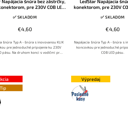
 Napájacia šnúra bez zástrčky,
LedStar Napájacia šnú
 konektorom, pre 230V COB LED
konektorom, pre 230V C
pásy Typu A
Typu A
✅ SKLADOM
✅ SKLADOM
€4,60
€4,60
a šnúra Typ A - šnúra s inovovanou KLIK
Napájacia šnúra Typ A - šnúra s 
kou pre jednoduché pripojenie ku 230V
koncovkou pre jednoduché pripo
D pásu. Na druhom konci s vodičmi pre
COB LED pásu.
riame pripojenie na 230V napätie.
kcia
Výpredaj
Tip
Posledné
kusy