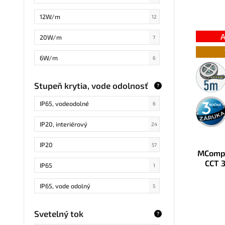
osvet
3v1,Studená+Teplá+Denná Biela
3
12W/m
súvisl
12
napája
Na výber Studená/Teplá/Denná
7
cm, takž
A
biela
20W/m
7
6W/m
6
5m
rolka
15W/m
1
Stupeň krytia, vode odolnosť
?
10W/m
33
3 roky
IP65, vodeodolné
6
záruka
8W/m
8
IP20, interiérový
24
11W/m
4
IP20
57
MComp 
16W/m
2
CCT 
IP65
1
IP65, vode odolný
5
IP67, vode odolný
1
Svetelný tok
?