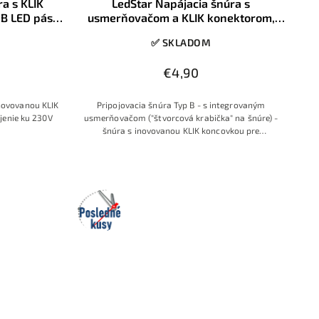
ra s KLIK
LedStar Napájacia šnúra s
OB LED pásy
usmerňovačom a KLIK konektorom,
bez zástrčky, pre 230V LED pásy Typu
✅ SKLADOM
B
€4,90
inovovanou KLIK
Pripojovacia šnúra Typ B - s integrovaným
jenie ku 230V
usmerňovačom ("štvorcová krabička" na šnúre) -
šnúra s inovovanou KLIK koncovkou pre
jednoduché pripojenie ku 230V LED pásu
Napájací kábel s usmerňovacím mostíkom,
ukončený pre priame pripojenie na 230V.
Posledné
kusy