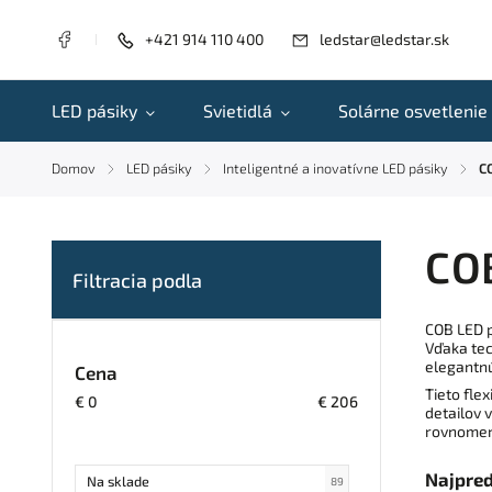
+421 914 110 400
ledstar@ledstar.sk
LED pásiky
Svietidlá
Solárne osvetlenie
Domov
LED pásiky
Inteligentné a inovatívne LED pásiky
C
/
/
/
COB
COB LED p
Vďaka tec
elegantnú
Cena
Tieto fle
€
0
€
206
detailov 
rovnomern
Najpre
Na sklade
89