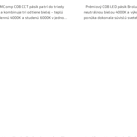
 MComp COB CCT pásik patrí do triedy
Prémiový COB LED pásik Brol
a kombinuje tri odtiene bielej – teplú
neutrálnou bielou 4000K a v
dennú 4000K a studenú 6000K v jednom
ponúka dokonale súvislú svetel
 umožňuje plynulé ladenie atmosféry od
viditeľných bodiek. Vysoký index 
o teplého svetla až po jasné pracovné
CRI>80 a hustota 320 čipov/
enie. Vďaka extrémne vysokej hustote
prirodzené podanie farieb a 
ne 608 COB LED čipov na meter vytvára
osvetlenie pre nábytok, podhľad
 súvislú, homogénnu svetelnú líniu bez
línové svietidlá v interi
iteľných bodiek, ideálnu na moderné
enie nábytku, stropné lišty či dizajnové
línie svetla.