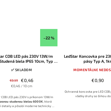
!
–22 %
tar COB LED pás 230V 13W/m
LedStar Koncovka pre 2
Studená biela IP65 10cm, Typ A
pásy Typ A, 1k
priame pripojenie na 230V
✅ SKLADOM
MOMENTÁLNE NEDOS
€0,46
€0,90
€0,59
€0,46 / 10 cm
Ochranná koncovka pre LED COB 
všetky druhy so šírkou 
r COB LED pás 230V s príkonom 13W/m
jasnou studenou bielou 6000K
, ktorá
í detaily a pôsobí moderne technicky –
na funkčné, pracovné aj architektonické