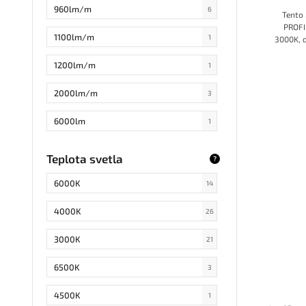
IP52
3
960lm/m
6
Tento
PROFI 
1100lm/m
1
3000K, 
páse, čo
útulnéh
1200lm/m
1
osvetl
približ
2000lm/m
3
dokonale
vid
6000lm
1
podsviet
1000lm
7
Teplota svetla
?
2400lm/m
1
6000K
14
600lm/m
2
4000K
26
900lm/m
13
3000K
21
1050lm/m
1
6500K
3
1320lm/m
3
4500K
1