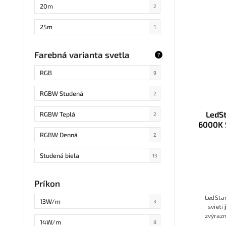
20m
2
25m
1
50m
13
Farebná varianta svetla
?
5m
47
RGB
9
12m
1
RGBW Studená
2
200cm
1
LedS
RGBW Teplá
2
6000K 
10cm
5
- 
RGBW Denná
2
1m/5m
1
Studená biela
13
40cm
2
Denná biela
23
Príkon
20cm
2
Teplá biela
17
LedSta
13W/m
3
svieti
zvýrazn
COB RGB
3
14W/m
8
ideálna 