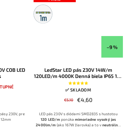
Metrážny
predaj
–9 %
30V COB LED
LedStar LED pás 230V 14W/m
s
120LED/m 4000K Denná biela IP65 1m,
delenie po 20cm, Typ B - potrebná
TUPNÉ
šnúra s usmerňovačom
✅ SKLADOM
€4,60
€5,10
pásy 230V, pre
LED pás 230V s diódami SMD2835 s hustotou
do 12mm
120 LED/m
ponúka
mimoriadne vysoký jas
2400lm/m
(ako 167W žiarovka) a to v
neutrálnej
bielej 4000–4500K
a unikátnu
možnosť
strihania každých 20 cm
, vďaka čomu vieš dĺžku