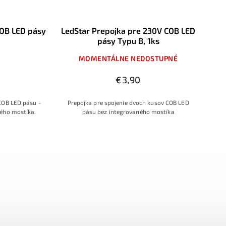
COB LED pásy
LedStar Prepojka pre 230V COB LED
pásy Typu B, 1ks
MOMENTÁLNE NEDOSTUPNÉ
€3,90
COB LED pásu -
Prepojka pre spojenie dvoch kusov COB LED
ného mostíka.
pásu bez integrovaného mostíka