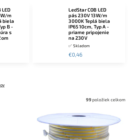
B LED
LedStar COB LED
10W/m
pás 230V 13W/m
 biela
3000K Teplá biela
yp B -
IP65 10cm, Typ A -
úra s
priame pripojenie
čom
na 230V
✅ Skladom
€0,46
tov
99
položiek celkom