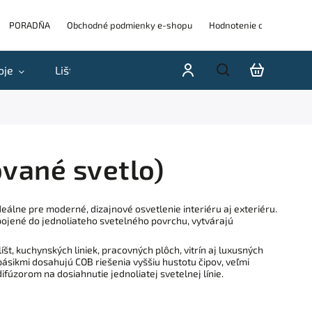
PORADŇA
Obchodné podmienky e-shopu
Hodnotenie obchodu
oje
Lišty
Akcie a výpredaje
Blog
H
ované svetlo)
deálne pre moderné, dizajnové osvetlenie interiéru aj exteriéru.
pojené do jednoliateho svetelného povrchu, vytvárajú
íšt, kuchynských liniek, pracovných plôch, vitrín aj luxusných
ásikmi dosahujú COB riešenia vyššiu hustotu čipov, veľmi
fúzorom na dosiahnutie jednoliatej svetelnej línie.