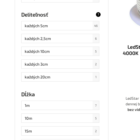
Deliteľnosť
?
každých 5cm
46
každých 2,5cm
6
LedS
každých 10cm
5
4000K 
p
každých 3cm
2
každých 20cm
1
každých 4cm
9
Dĺžka
LedStar
každých 2cm
11
dennej b
1m
7
bez vi
diód
v
C
každých 7,1cm
1
10m
5
krytie I
ideál
každých 6cm
3
15m
2
jednom 
dĺžku L