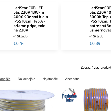
LedStar COB LED
LedStar CO
pás 230V 13W/m
pás 230V 
4000K Denná biela
3000K Teplá
IP65 10cm, Typ A -
IP65 10cm, T
priame pripojenie
potrebná šn
na 230V
usmerňova
✅ Skladom
✅ Skladom
€0,44
€0,39
Zobraziť viac produk
anejšie
Najlacnejšie
Najdrahšie
Abecedne
Posledné
kusy