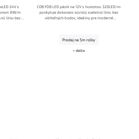
uxLED 24V s
COB FOB LED pásik na 12V s hustotou 320LED/m
ýkonom 8W/m
poskytuje dokonalo súvislú svetelnú líniu bez
nú líniu bez
viditeľných bodov, ideálny pre moderné
podania farieb
podsvietenie nábytku alebo dekoratívne
m zaručujú
osvetlenie. Vyznačuje sa vysokou flexibilitou,
rovnomerné
nízkou spotrebou len 10W/m a univerzálnou
Predaj na 5m rolky
y aj dizajnové
„Dennou bielou“ farbou (cca 4000-4500K).
éri.
Rýchla inštalácia vďaka samolepiacej 3M páske
+ ďalšie
a možnosť doplnenia o prémiové príslušenstvo.