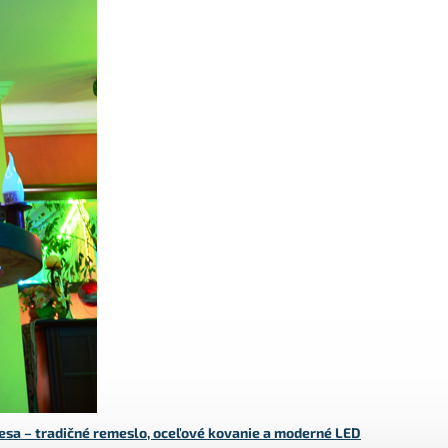
esa – tradičné remeslo, oceľové kovanie a moderné LED