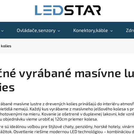
Ovládače,senzory
Konektory,káble
Zdr
 kolies
né vyrábané masívne lu
ies
ábané masívne lustre z drevených kolies prinášajú do interiéru atmosf
vietidlá nemajú. Každý kus vyrábame z masívneho jelšového kolesa s 
hotovenými na mieru. Kovanie je ošetrené v duplexnej lakovni, kde vzn
nu objednávku vieme urobiť aj 120cm priemer kolesa.
tre sú ideálnou voľbou pre štýlové chaty, penzióny, horské hotely, vinárn
zážitok. Osvetlenie riešime modernou LED technológiou – kombináciou d