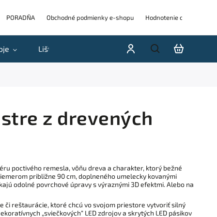
PORADŇA
Obchodné podmienky e-shopu
Hodnotenie obchodu
oje
Lišty
Akcie a výpredaje
Blog
H
stre z drevených
éru poctivého remesla, vôňu dreva a charakter, ktorý bežné
priemerom približne 90 cm, doplneného umelecky kovanými
ikajú odolné povrchové úpravy s výraznými 3D efektmi. Alebo na
e či reštaurácie, ktoré chcú vo svojom priestore vytvoriť silný
ekoratívnych „sviečkových“ LED zdrojov a skrytých LED pásikov