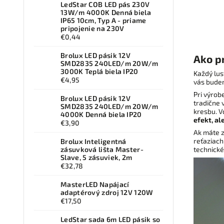
LedStar COB LED pás 230V
dek
13W/m 4000K Denná biela
os
IP65 10cm, Typ A - priame
kombi
pripojenie na 230V
podľ
€0,44
Brolux LED pásik 12V
Ako p
SMD2835 240LED/m 20W/m
3000K Teplá biela IP20
Každý lus
€4,95
vás budem
Pri výro
Brolux LED pásik 12V
tradične 
SMD2835 240LED/m 20W/m
kresbu. V
4000K Denná biela IP20
efekt, a
€3,90
Ak máte 
reťaziach
Brolux Inteligentná
technické
zásuvková lišta Master-
Slave, 5 zásuviek, 2m
€32,78
MasterLED Napájací
adaptérový zdroj 12V 120W
€17,50
LedStar sada 6m LED pásik so