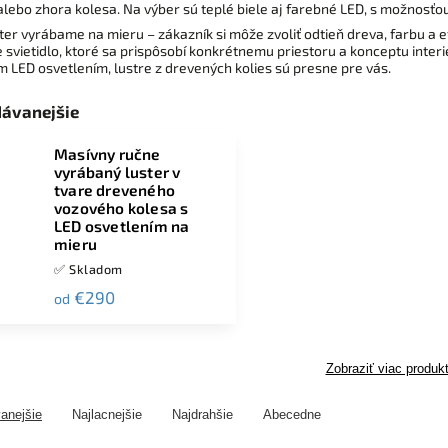
lebo zhora kolesa. Na výber sú teplé biele aj farebné LED, s možnosťo
ter vyrábame na mieru – zákazník si môže zvoliť odtieň dreva, farbu a e
e svietidlo, ktoré sa prispôsobí konkrétnemu priestoru a konceptu inter
LED osvetlením, lustre z drevených kolies sú presne pre vás.
dávanejšie
Masívny ručne
vyrábaný luster v
tvare dreveného
vozového kolesa s
LED osvetlením na
mieru
✅ Skladom
€290
od
Zobraziť viac produk
anejšie
Najlacnejšie
Najdrahšie
Abecedne