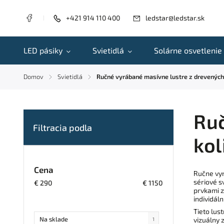
+421 914 110 400
ledstar@ledstar.sk
LED pásiky
Svietidlá
Solárne osvetlenie
Domov
Svietidlá
Ručné vyrábané masívne lustre z drevených
/
/
Ruč
kol
Cena
Ručne vyr
sériové s
€
290
€
1150
prvkami z
individál
Tieto lus
Na sklade
vizuálny 
1