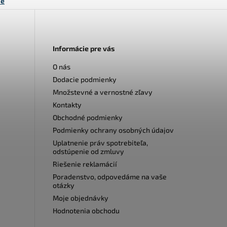
ie
Informácie pre vás
O nás
Dodacie podmienky
Množstevné a vernostné zľavy
Kontakty
Obchodné podmienky
Podmienky ochrany osobných údajov
Uplatnenie práv spotrebiteľa,
odstúpenie od zmluvy
Riešenie reklamácií
Poradenstvo, odpovedáme na vaše
otázky
Moje objednávky
Hodnotenia obchodu