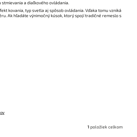
u stmievania a diaľkového ovládania.
fekt kovania, typ svetla aj spôsob ovládania. Vďaka tomu vzniká
iéru. Ak hľadáte výnimočný kúsok, ktorý spojí tradičné remeslo s
tov
1
položiek celkom