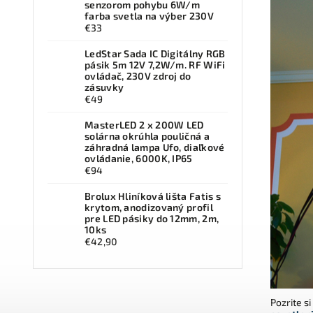
senzorom pohybu 6W/m
farba svetla na výber 230V
€33
LedStar Sada IC Digitálny RGB
pásik 5m 12V 7,2W/m. RF WiFi
ovládač, 230V zdroj do
zásuvky
€49
MasterLED 2 x 200W LED
solárna okrúhla pouličná a
záhradná lampa Ufo, diaľkové
ovládanie, 6000K, IP65
€94
Brolux Hliníková lišta Fatis s
krytom, anodizovaný profil
pre LED pásiky do 12mm, 2m,
10ks
€42,90
Pozrite s