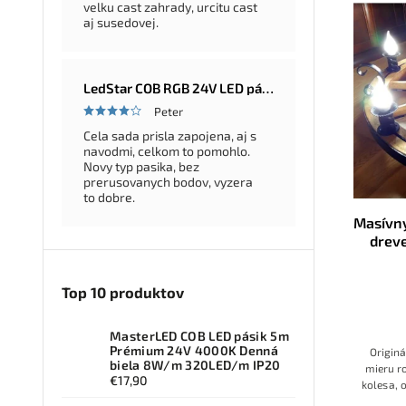
velku cast zahrady, urcitu cast
aj susedovej.
LedStar COB RGB 24V LED pásik 5–20 m – farebná LED sada so zdrojom a ovládačom na výber, konfigurátor
Peter
Cela sada prisla zapojena, aj s
navodmi, celkom to pomohlo.
Novy typ pasika, bez
prerusovanych bodov, vyzera
to dobre.
Masívny
drev
Top 10 produktov
MasterLED COB LED pásik 5m
Prémium 24V 4000K Denná
Origin
biela 8W/m 320LED/m IP20
mieru r
€17,90
kolesa, 
umelec