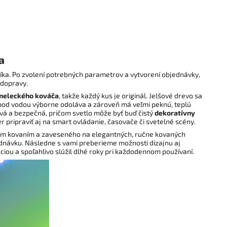
a
ka. Po zvolení potrebných parametrov a vytvorení objednávky,
 dopravy.
umeleckého kováča
, takže každý kus je originál. Jelšové drevo sa
 pod vodou výborne odoláva a zároveň má veľmi peknú, teplú
á a bezpečná, pričom svetlo môže byť buď čistý
dekoratívny
r pripraviť aj na smart ovládanie, časovače či svetelné scény.
ým kovaním a zaveseného na elegantných, ručne kovaných
dnávku. Následne s vami preberieme možnosti dizajnu aj
ciou a spoľahlivo slúžil dlhé roky pri každodennom používaní.