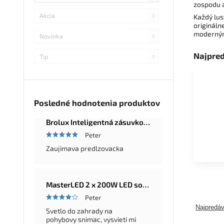
zospodu a
Akcia
0
Každý lus
origináln
moderným 
Novinka
0
Najpre
Tip
0
Posledné hodnotenia produktov
Brolux Inteligentná zásuvková lišta Master-Slave, 5 zásuviek, 2m
Peter
Zaujimava predlzovacka
MasterLED 2 x 200W LED solárna okrúhla pouličná a záhradná lampa Ufo, diaľkové ovládanie, 6000K, IP65
Peter
Najpredáv
Svetlo do zahrady na
pohybovy snimac, vysvieti mi