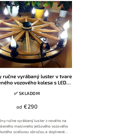
 ručne vyrábaný luster v tvare
eného vozového kolesa s LED
osvetlením na mieru
✅ SKLADOM
€290
od
álny ručne vyrábaný luster z nového na
obeného masívneho jelšového vozového
okutého oceľovou obručou a doplneného
kým kovaním. Ponúka horné svietenie