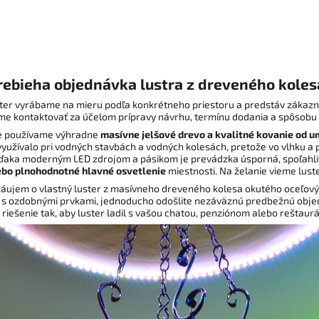
oratívnymi LED žiarovkami, spodné
vetlenie COB LED pásikmi alebo ich
náciu – všetko nastaviteľné na mieru
a priestoru vašej chaty, penziónu či
reštaurácie.
rebieha objednávka lustra z dreveného koles
ter vyrábame na mieru podľa konkrétneho priestoru a predstáv zákazní
e kontaktovať za účelom prípravy návrhu, termínu dodania a spôsobu
be používame výhradne
masívne jelšové drevo a kvalitné kovanie od 
využívalo pri vodných stavbách a vodných kolesách, pretože vo vlhku a
ďaka moderným LED zdrojom a pásikom je prevádzka úsporná, spoľahliv
lebo plnohodnotné hlavné osvetlenie
miestnosti. Na želanie vieme luste
záujem o vlastný luster z masívneho dreveného kolesa okutého oceľov
 s ozdobnými prvkami, jednoducho odošlite nezáväznú predbežnú obje
 riešenie tak, aby luster ladil s vašou chatou, penziónom alebo reštaurá