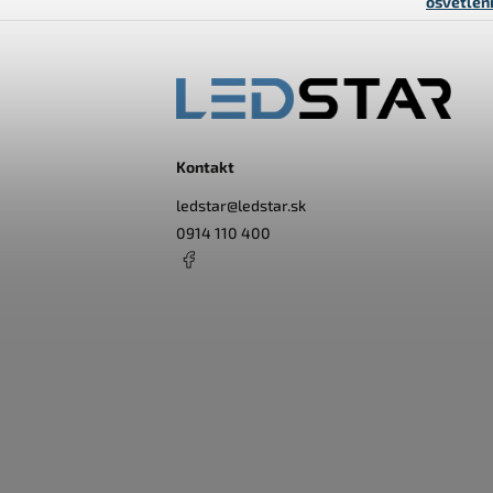
osvetlen
Kontakt
ledstar
@
ledstar.sk
0914 110 400