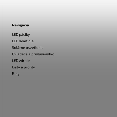
Navigácia
LED pásiky
LED svietidlá
Solárne osvetlenie
Ovládače a príslušenstvo
LED zdroje
Lišty a profily
Blog