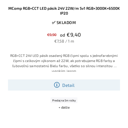
MComp RGB+CCT LED pásik 24V 22W/m 5v1 RGB+3000K+6500K
IP20
✅ SKLADOM
€9,40
€9,90
od
€7,58 / 1 m
RGB+CCT 24V LED pásik osadený RGB čipmi spolu s jednofarebnými
čipmi s celkovým výkonom až 22W, ak potrebujeme RGB farby a
ľubovoľnú samostatnú Bielu farbu, všetko so silnou intenzitou a
vysokým jasom
Detail
Predaj na 5m rolky
+ ďalšie