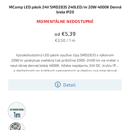
MComp LED pásik 24V SMD2835 240LED/m 20W 4000K Denná
biela IP20
MOMENTÁLNE NEDOSTUPNÉ
€5,39
od
€3,50 / 1 m
Vysokohustotný LED pásik využíva čipy SMD2835 s výkonom
20W/m poskytuje svetelný tok približne 2000–2400 lm na meter v
neutrálnej dennej bielej 4000K. Vďaka napájaniu 24V DC, krytiu IP20
a deliteľnosti po krátkych segmentoch je ideálny pre interiérové
línové osvetlenie, kde má pásik slúžiť aj ako hlavný zdroj svetla.
Detail
Metrážny
predaj
5m