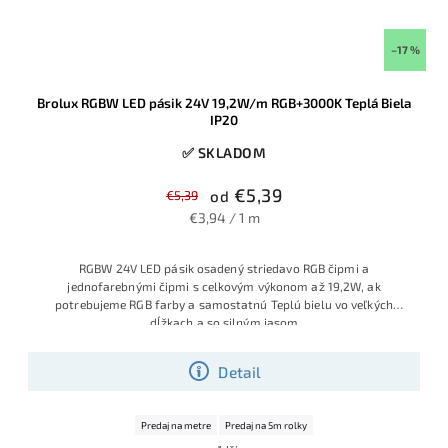
–17 %
Brolux RGBW LED pásik 24V 19,2W/m RGB+3000K Teplá Biela
IP20
✅ SKLADOM
€5,39
€5,39
od
€3,94 / 1 m
RGBW 24V LED pásik osadený striedavo RGB čipmi a
jednofarebnými čipmi s celkovým výkonom až 19,2W, ak
potrebujeme RGB farby a samostatnú Teplú bielu vo veľkých
dĺžkach a so silným jasom
Detail
Predaj na metre
Predaj na 5m rolky