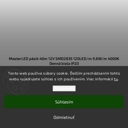
MasterLED pásik 40m 12V SMD2835 120LED/m 9,6W/m 4000K
Denná biela IP20
✅ SKLADOM
Tento web používa súbory cookie. Ďalším prechádzaním tohto
webu vyjadrujete súhlas s ich používaním. Viac informácií
tu
.
€89
Nastavenie
Výkonný
MasterLED LED pásik 12 V s hustotou 120 LED/m,
Súhlasím
príkonom 9,6 W/m a farbou 4000 K Denná biela
je dodávaný
v
jednej 40 m rolke
, čo ho predurčuje aj na
profesionálne
použitie
pri väčších projektoch. Denná biela 4000 K, kvalitné čipy
Odmietnuť
SMD2835 a krytie IP20 zaručujú rovnomerné, príjemné osvetlenie
interiérových priestorov s možnosťou stmievania.