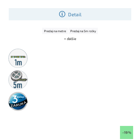
efektné osvetlenie miestností, nábytku aj TV stien, kde potrebuješ
kombinovať dekor a praktické svetlo.
Detail
Predaj na metre
Predaj na 5m rolky
+ ďalšie
Metrážny
predaj
5m
rolka
3 roky
záruka
–19 %