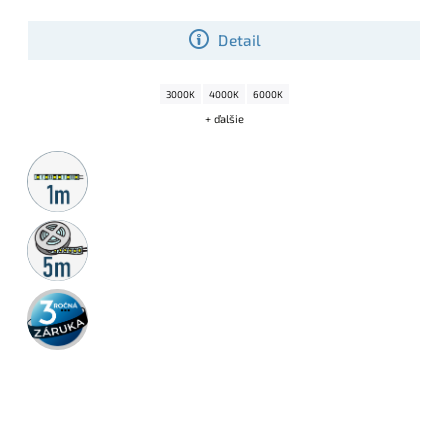
Detail
3000K
4000K
6000K
+ ďalšie
Metrážny
predaj
5m
rolka
3 roky
záruka