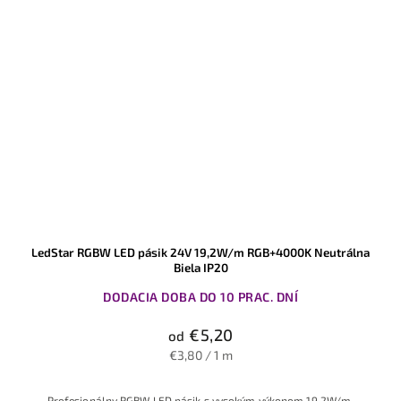
LedStar RGBW LED pásik 24V 19,2W/m RGB+4000K Neutrálna
Biela IP20
DODACIA DOBA DO 10 PRAC. DNÍ
€5,20
od
€3,80 / 1 m
Profesion
álny RGBW LED
pásik s vysok
ým výkonom 19
,2W/m,