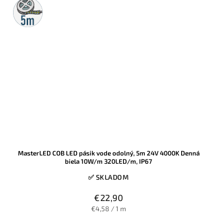
5m
rolka
MasterLED COB LED pásik vode odolný, 5m 24V 4000K Denná
biela 10W/m 320LED/m, IP67
✅ SKLADOM
€22,90
€4,58 / 1 m