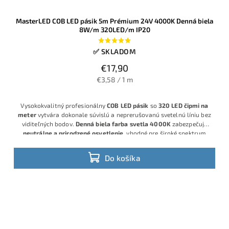
MasterLED COB LED pásik 5m Prémium 24V 4000K Denná biela
8W/m 320LED/m IP20
✅ SKLADOM
€17,90
€3,58 / 1 m
Vysokokvalitný profesionálny
COB LED pásik
so
320 LED čipmi na
meter
vytvára dokonale súvislú a neprerušovanú svetelnú líniu bez
viditeľných bodov.
Denná biela farba svetla 4000K
zabezpečuje
neutrálne a prirodzené osvetlenie
, vhodné pre široké spektrum
využitia. S výkonom
8 W/m
poskytuje silný svetelný výstup pri
zachovaní
nízkej spotreby energie
, čo z neho robí úsporné a
Do košíka
zároveň efektívne riešenie.