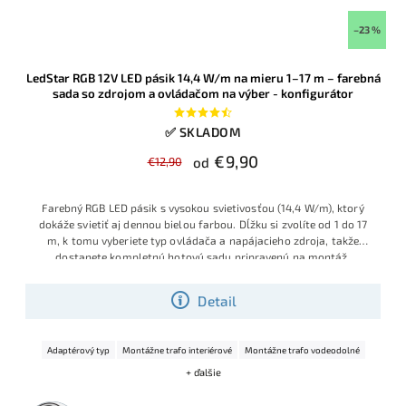
–23 %
LedStar RGB 12V LED pásik 14,4 W/m na mieru 1–17 m – farebná
sada so zdrojom a ovládačom na výber - konfigurátor
✅ SKLADOM
€9,90
€12,90
od
Farebný RGB LED pásik s vysokou svietivosťou (14,4 W/m), ktorý
dokáže svietiť aj dennou bielou farbou. Dĺžku si zvolíte od 1 do 17
m, k tomu vyberiete typ ovládača a napájacieho zdroja, takže
dostanete kompletnú hotovú sadu pripravenú na montáž.
Konfigurátor vám nedovolí vybrať nesprávny zdroj.
Detail
Adaptérový typ
Montážne trafo interiérové
Montážne trafo vodeodolné
+ ďalšie