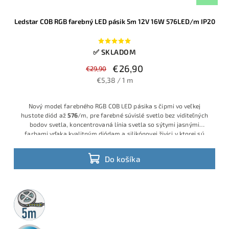
Ledstar COB RGB farebný LED pásik 5m 12V 16W 576LED/m IP20
✅ SKLADOM
€26,90
€29,90
€5,38 / 1 m
Nový model farebného RGB COB LED pásika s čipmi vo veľkej
hustote diód až
576
/m, pre farebné súvislé svetlo bez viditeľných
bodov svetla, koncentrovaná línia svetla so sýtymi jasnými
farbami vďaka kvalitným diódam a silikónovej živici v ktorej sú
zaliate. Výkon 16 W/m ponúka plynulé a jasné farebné svietenie pre
ideálne riešenie pre moderné interiérové osvetlenie s dlhou
Do košíka
životnosťou.
5m
rolka