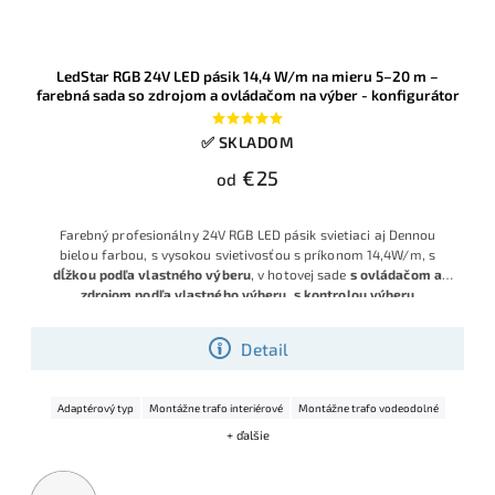
LedStar RGB 24V LED pásik 14,4 W/m na mieru 5–20 m –
farebná sada so zdrojom a ovládačom na výber - konfigurátor
✅ SKLADOM
€25
od
Farebný profesionálny 24V RGB LED pásik svietiaci aj Dennou
bielou farbou, s vysokou svietivosťou s príkonom 14,4W/m, s
dĺžkou podľa vlastného výberu
, v hotovej sade
s ovládačom a
zdrojom podľa vlastného výberu, s kontrolou výberu
komponentov.
Detail
Adaptérový typ
Montážne trafo interiérové
Montážne trafo vodeodolné
+ ďalšie
Metrážny