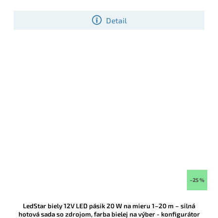
optimálnemu výkonu 9.6W/m, sa zaraďuje tento LED pásik medzi
najviac používané SMD LED pásiky
Detail
–25 %
LedStar biely 12V LED pásik 20 W na mieru 1–20 m – silná
hotová sada so zdrojom, farba bielej na výber - konfigurátor