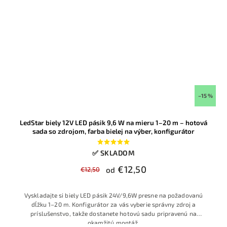
–15 %
LedStar biely 12V LED pásik 9,6 W na mieru 1–20 m – hotová
sada so zdrojom, farba bielej na výber, konfigurátor
✅ SKLADOM
€12,50
€12,50
od
Vyskladajte si biely LED pásik 24V/9,6W presne na požadovanú
dĺžku 1–20 m. Konfigurátor za vás vyberie správny zdroj a
príslušenstvo, takže dostanete hotovú sadu pripravenú na
okamžitú montáž
.