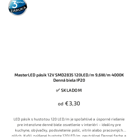
3 roky
záruka
MasterLED pásik 12V SMD2835 120LED/m 9,6W/m 4000K
Denná biela IP20
✅ SKLADOM
€3,30
od
LED pásik s hustotou 120 LED/m je spoľahlivé a úsporné riešenie
pre intenzívne denné biele osvetlenie v interiéri – ideálny pre
kuchyne, obývačky, podsvietenie políc, vitrín alebo pracovných
plôch.
Kvôli zvýšenej hustote 120LED/m, neutrálnej Dennej farbe a