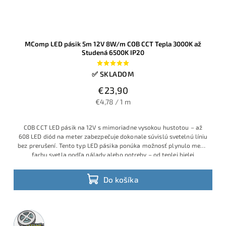
MComp LED pásik 5m 12V 8W/m COB CCT Tepla 3000K až
Studená 6500K IP20
✅ SKLADOM
€23,90
€4,78 / 1 m
COB CCT LED pásik na 12V s mimoriadne vysokou hustotou – až
608 LED diód na meter zabezpečuje dokonale súvislú svetelnú líniu
bez prerušení. Tento typ LED pásika ponúka možnosť plynulo meniť
farbu svetla podľa nálady alebo potreby – od teplej bielej
(príjemná večerná atmosféra), cez neutrálnu dennú bielu
Ideálne riešenie pre dizajnové osvetlenie interiérov, kde je
(všestranné denné osvetlenie) až po studenú bielu (ostré a
požadovaná flexibilita nastavenia teploty svetla – v obývačkách,
Do košíka
technické svetlo).
kuchyniach, pracovniciach či výstavných priestoroch. Jeden pásik,
tri farebné odtiene, vždy podľa vašej potreby.
5m
rolka