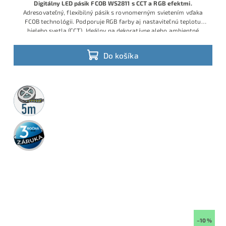
Digitálny LED pásik FCOB WS2811 s CCT a RGB efektmi.
Adresovateľný, flexibilný pásik s rovnomerným svietením vďaka
FCOB technológii. Podporuje RGB farby aj nastaviteľnú teplotu
bieleho svetla (CCT). Ideálny na dekoratívne alebo ambientné
osvetlenie. Kompatibilný s ovládačmi WS2811 (WLED, SP108E,
K1000C). Napájanie 12 V, zaliate čipy, dĺžka 5 m.
Do košíka
5m
rolka
3 roky
záruka
–10 %