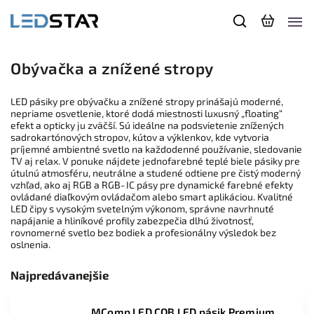
Obývačka a znížené stropy
LED pásiky pre obývačku a znížené stropy prinášajú moderné,
nepriame osvetlenie, ktoré dodá miestnosti luxusný „floating“
efekt a opticky ju zväčší. Sú ideálne na podsvietenie znížených
sadrokartónových stropov, kútov a výklenkov, kde vytvoria
príjemné ambientné svetlo na každodenné používanie, sledovanie
TV aj relax. V ponuke nájdete jednofarebné teplé biele pásiky pre
útulnú atmosféru, neutrálne a studené odtiene pre čistý moderný
vzhľad, ako aj RGB a RGB‑IC pásy pre dynamické farebné efekty
ovládané diaľkovým ovládačom alebo smart aplikáciou. Kvalitné
LED čipy s vysokým svetelným výkonom, správne navrhnuté
napájanie a hliníkové profily zabezpečia dlhú životnosť,
rovnomerné svetlo bez bodiek a profesionálny výsledok bez
oslnenia.
Najpredávanejšie
MComp LED COB LED pásik Premium