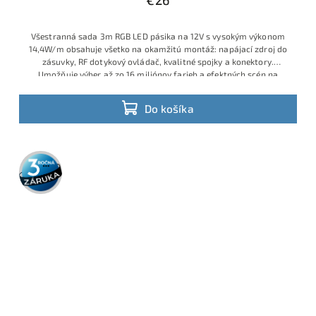
Všestranná sada 3m RGB LED pásika na 12V s vysokým výkonom
14,4W/m obsahuje všetko na okamžitú montáž: napájací zdroj do
zásuvky, RF dotykový ovládač, kvalitné spojky a konektory.
Umožňuje výber až zo 16 miliónov farieb a efektných scén na
diaľku. Vhodné na podsvietenie nábytku, obývačky, vitrín, za TV
alebo dekoračné efekty v domácnosti.
Do košíka
3 roky
záruka