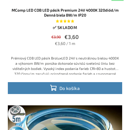
MComp LED COB LED pásik Premium 24V 4000K 320diód/m
Denná biela 8W/m IP20
✅ SKLADOM
€3,60
€3,90
€3,60 / 1 m
Prémiový COB LED pásik BroluxLED 24V s neutrálnou bielou 4000K
a výkonom 8W/m ponúka dokonale súvislú svetelnú líniu bez
viditeľných bodiek. Vysoký index podania farieb CRI>80 a hustota
320 čipov/m zaručujú prirodzené podanie farieb a rovnomerné
osvetlenie pre nábytok, podhľady aj dizajnové línové svietidlá v
interiéri.
Do košíka
5m
rolka
3 roky