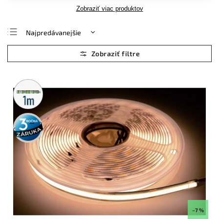
Zobraziť viac produktov
Najpredávanejšie
Najlacnejšie
Najdrahšie
Abecedne
Metrážny
predaj
3 roky
záruka
–7 %