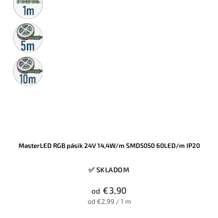
predaj
5m
rolka
10m
rolka
MasterLED RGB pásik 24V 14,4W/m SMD5050 60LED/m IP20
✅ SKLADOM
€3,90
od
od €2,99 / 1 m