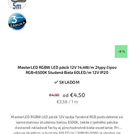
rolka
3 roky
záruka
–8 %
MasterLED RGBW LED pásik 12V 14,4W/m 2typy čipov
RGB+6500K Studená Biela 60LED/m 12V IP20
✅ SKLADOM
€4,50
€4,90
od
€3,58 / 1 m
MasterLED RGBW LED pásik 12V spája farebné RGB podsvietenie so
samostatnou studenou bielou 6500K, takže z jedného pásika
dostaneš náladové farby aj plnohodnotné biele osvetlenie. Pri
výkone 14,4W/m a hustote 60LED/m (30RGB+30W) je vhodný na