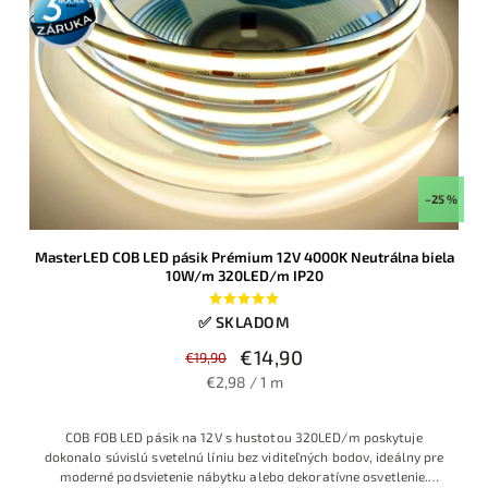
záruka
–25 %
MasterLED COB LED pásik Prémium 12V 4000K Neutrálna biela
10W/m 320LED/m IP20
✅ SKLADOM
€14,90
€19,90
€2,98 / 1 m
COB FOB LED pásik na 12V s hustotou 320LED/m poskytuje
dokonalo súvislú svetelnú líniu bez viditeľných bodov, ideálny pre
moderné podsvietenie nábytku alebo dekoratívne osvetlenie.