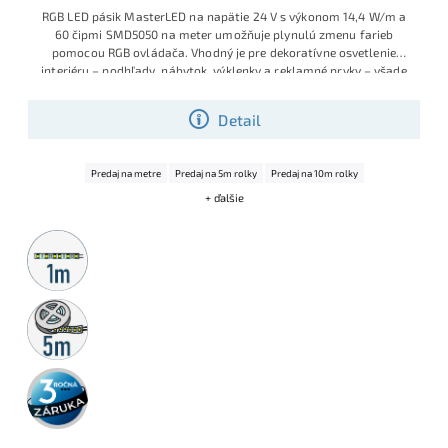
RGB LED pásik MasterLED na napätie 24 V s výkonom 14,4 W/m a
60 čipmi SMD5050 na meter umožňuje plynulú zmenu farieb
pomocou RGB ovládača. Vhodný je pre dekoratívne osvetlenie
interiéru – podhľady, nábytok, výklenky a reklamné prvky – všade
tam, kde nie je potrebné krytie proti vode (IP20)
Detail
Predaj na metre
Predaj na 5m rolky
Predaj na 10m rolky
+ ďalšie
Metrážny
predaj
5m
rolka
3 roky
záruka