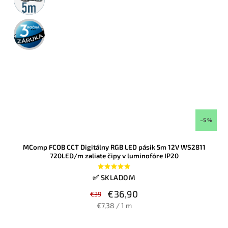
3 roky
záruka
–5 %
MComp FCOB CCT Digitálny RGB LED pásik 5m 12V WS2811
720LED/m zaliate čipy v luminofóre IP20
✅ SKLADOM
€36,90
€39
€7,38 / 1 m