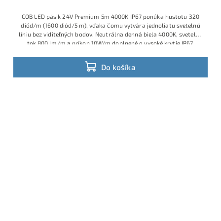
COB LED pásik 24V Premium 5m 4000K IP67 ponúka hustotu 320
diód/m (1600 diód/5 m), vďaka čomu vytvára jednoliatu svetelnú
líniu bez viditeľných bodov. Neutrálna denná biela 4000K, svetelný
tok 800 lm/m a príkon 10W/m doplnené o vysoké krytie IP67,
ideálne riešenie pre exteriérové podhľady, pergoly, kúpeľne,
wellness a iné vlhké prostredia.
Do košíka