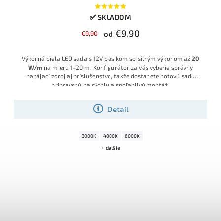
✅ SKLADOM
€9,90
€9,90
od
Výkonná biela LED sada s 12V pásikom so silným výkonom až
20
W/m
na mieru 1–20 m. Konfigurátor za vás vyberie správny
napájací zdroj aj príslušenstvo, takže dostanete hotovú sadu
pripravenú na rýchlu a spoľahlivú montáž.
Detail
3000K
4000K
6000K
+ ďalšie