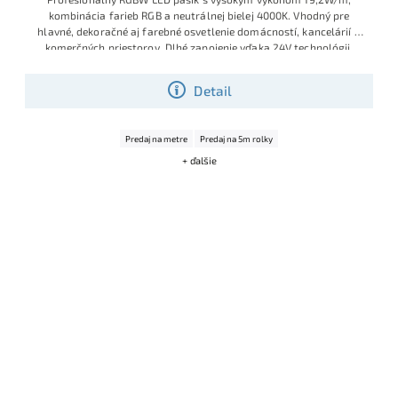
kombin
ácia farieb RGB
a neutrálnej
bielej 4000K
. Vhodný pre
hlav
né, dekoračné
aj farebné os
vetlenie domác
ností, kancel
árií a
komerčných
priestorov. D
lhé
zapojenie vď
aka 24V techn
ológii.
Detail
Predaj na metre
Predaj na 5m rolky
+ ďalšie