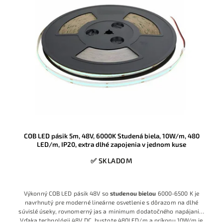
COB LED pásik 5m, 48V, 6000K Studená biela, 10W/m, 480
LED/m, IP20, extra dlhé zapojenia v jednom kuse
✅ SKLADOM
Výkonný COB LED pásik 48V so
studenou bielou
6000-6500 K je
navrhnutý pre moderné lineárne osvetlenie s dôrazom na dlhé
súvislé úseky, rovnomerný jas a minimum dodatočného napájania.
Vďaka technológii 48V DC, hustote 480LED/m a príkonu 10W/m je