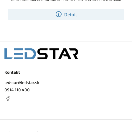
projekty – od čistých línií v nábytku až po dizajnové svetelné
detaily v interiéri.
Detail
Kontakt
ledstar
@
ledstar.sk
0914 110 400