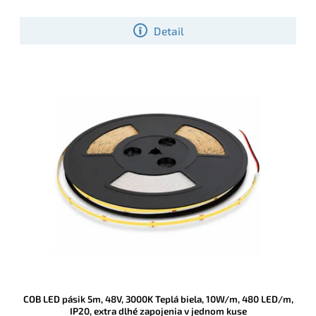
ideálny pre inštalácie, kde je potrebné čisté studené biele svetlo,
jednoduchšia montáž a menej kabeláže.
Detail
COB LED pásik 5m, 48V, 3000K Teplá biela, 10W/m, 480 LED/m,
IP20, extra dlhé zapojenia v jednom kuse