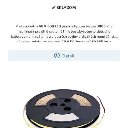
✅ SKLADOM
Profesionálny
48 V COB LED pásik s teplou bielou 3000 K
je
navrhnutý pre dlhé svetelné línie bez zbytočného ďalšieho
kabelovania, napájania z viacerých bodov a zložitých montážnych
zásahov. Vďaka technológii
48 V DC
, hustote
480 LED/m
a
príkonom
10 W/m
umožňuje vytvoriť súvislé teplé osvetlenie na
dlhých úsekoch v jednom kuse, čo zjednodušuje montáž a v
Detail
konečnom dôsledku znižuje náklady pri väčších projektoch.