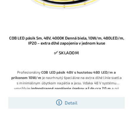
COB LED pásik 5m, 48V, 4000K Denná biela, 10W/m, 480LED/m,
IP20 – extra dlhé zapojenia v jednom kuse
✅ SKLADOM
Profesionálny
COB LED pásik 48V s hustotou 480 LED/m a
príkonom 10W/m
je navrhnutý špeciálne na extra dlhé línie svetla
s minimálnym úbytkom napätia a jasu. Vďaka 48 V systému
umožňuje
jednostranné napájanie úsekov až do cca 20 m
a pri
napájaní z oboch strán až
okolo 40 m
, čo je výrazne viac než pri
bežných 12/24 V pásikoch, kde je nutné napájať každých pár
Detail
metrov.