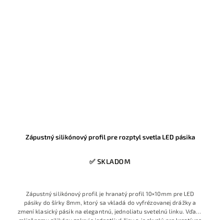
Zápustný silikónový profil pre rozptyl svetla LED pásika
✅ SKLADOM
Zápustný silikónový profil je hranatý profil 10×10mm pre LED
pásiky do šírky 8mm, ktorý sa vkladá do vyfrézovanej drážky a
zmení klasický pásik na elegantnú, jednoliatu svetelnú linku. Vďaka
mliečnemu silikónu zakryje jednotlivé čipy a je skvelý pre kreatívne