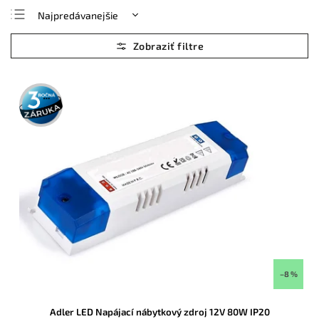
Najpredávanejšie
Najlacnejšie
Najdrahšie
Abecedne
3 roky
záruka
–8 %
Adler LED Napájací nábytkový zdroj 12V 80W IP20