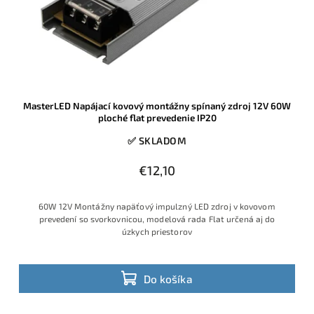
MasterLED Napájací kovový montážny spínaný zdroj 12V 60W
ploché flat prevedenie IP20
✅ SKLADOM
€12,10
60W 12V Montážny napäťový impulzný LED zdroj v kovovom
prevedení so svorkovnicou, modelová rada Flat určená aj do
úzkych priestorov
Do košíka