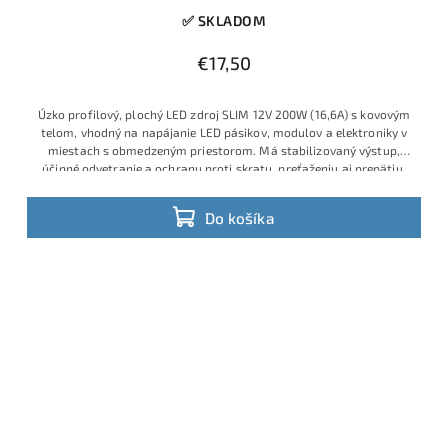
✅ SKLADOM
€17,50
Úzko profilový, plochý LED zdroj SLIM 12V 200W (16,6A) s kovovým
telom, vhodný na napájanie LED pásikov, modulov a elektroniky v
miestach s obmedzeným priestorom. Má stabilizovaný výstup,
účinné odvetranie a ochranu proti skratu, preťaženiu aj prepätiu.
Do košíka