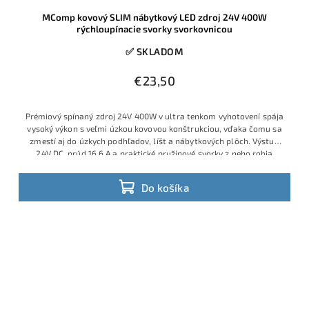
MComp kovový SLIM nábytkový LED zdroj 24V 400W
rýchloupínacie svorky svorkovnicou
✅ SKLADOM
€23,50
Prémiový spínaný zdroj 24V 400W v ultra tenkom vyhotovení spája
vysoký výkon s veľmi úzkou kovovou konštrukciou, vďaka čomu sa
zmestí aj do úzkych podhľadov, líšt a nábytkových plôch. Výstup
24V DC, prúd 16,6 A a praktické pružinové svorky z neho robia
ideálne riešenie pre napájanie dlhších a výkonnejších LED pásov či
iných 24 V zariadení.
Do košíka