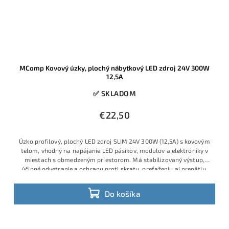
MComp Kovový úzky, plochý nábytkový LED zdroj 24V 300W
12,5A
✅ SKLADOM
€22,50
Úzko profilový, plochý LED zdroj SLIM 24V 300W (12,5A) s kovovým
telom, vhodný na napájanie LED pásikov, modulov a elektroniky v
miestach s obmedzeným priestorom. Má stabilizovaný výstup,
účinné odvetranie a ochranu proti skratu, preťaženiu aj prepätiu.
Do košíka