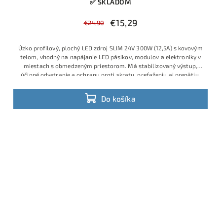
✅ SKLADOM
€15,29
€24,90
Úzko profilový, plochý LED zdroj SLIM 24V 300W (12,5A) s kovovým
telom, vhodný na napájanie LED pásikov, modulov a elektroniky v
miestach s obmedzeným priestorom. Má stabilizovaný výstup,
účinné odvetranie a ochranu proti skratu, preťaženiu aj prepätiu.
Do košíka