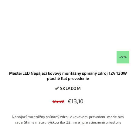
–5 %
MasterLED Napájací kovový montážny spínaný zdroj 12V 120W
ploché flat prevedenie
✅ SKLADOM
€13,10
€13,90
Napájací montážny spínaný zdroj v kovovom prevedení, modelová
rada Slim s malou výškou iba 22mm aj pre stiesnené priestory