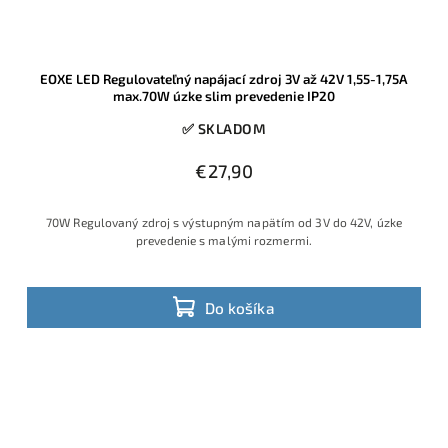
EOXE LED Regulovateľný napájací zdroj 3V až 42V 1,55-1,75A
max.70W úzke slim prevedenie IP20
✅ SKLADOM
€27,90
70W Regulovaný zdroj s výstupným napätím od 3V do 42V, úzke
prevedenie s malými rozmermi.
Do košíka