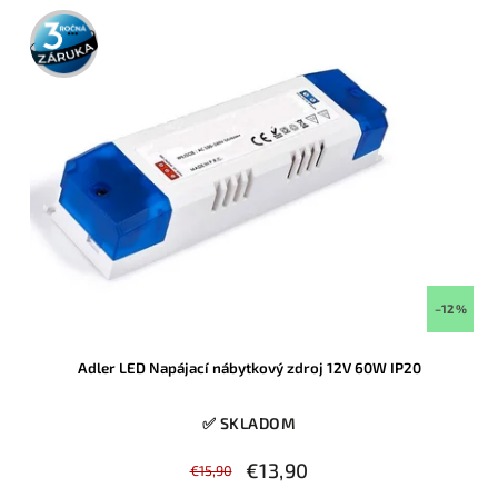
3 roky
záruka
–12 %
Adler LED Napájací nábytkový zdroj 12V 60W IP20
✅ SKLADOM
€13,90
€15,90