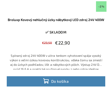
–2 %
Broluxp Kovový nehlučný úzky nábytkový LED zdroj 24V 400W
✅ SKLADOM
€22,90
€23,50
Spínaný zdroj 24V 400W v ultra tenkom vyhotovení spája vysoký
výkon s veľmi úzkou kovovou konštrukciou, vďaka čomu sa zmestí
aj do úzkych podhľadov, líšt a nábytkových plôch. Výstup 24V DC,
prúd 16,6 A a praktické pružinové svorky z neho robia ideálne
riešenie pre napájanie dlhších a výkonnejších LED pásov či iných 24
V zariadení.
Do košíka