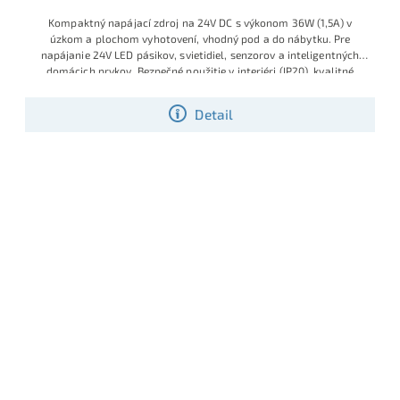
Kompaktný napájací zdroj na 24V DC s výkonom 36W (1,5A) v
úzkom a plochom vyhotovení, vhodný pod a do nábytku. Pre
napájanie 24V LED pásikov, svietidiel, senzorov a inteligentných
domácich prvkov. Bezpečné použitie v interiéri (IP20), kvalitné
svorky a stabilné napájanie pre dlhodobú prevádzku.
Detail