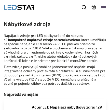
Nábytkové zdroje
Napájacie zdroje pre LED pásiky určené do nábytku
sú
kompaktné napäťové zdroje so svorkovnicou
, ktoré umožňujú
bezpečné napájanie 12 V alebo 24 V LED pásikov priamo zo
sietového napätia 230 V. Vďaka plochému a úzkemu prevedeniu
sú vhodné pre umiestnenie do skriniek, kuchynských horných
skriniek, soklov, skríň, niche alebo kdekoľvek do nábytkových
konštrukcií, kde nie je priestor pre klasické montážne zdroje.
Tieto zdroje poskytujú stabilné jednosmerné napätie, majú
integrované ochrany proti skratu a preťaženiu a sú navrhnuté pre
dlhodobú prevádzku v interiéri (IP20). Svorkovnica na vstupe (230
V) aj na výstupe (12 V alebo 24 V DC) umožňuje prehľadné a
pevné pripojenie káblov bez potreby ďalších adaptérov.
Najpredávanejšie
Adler LED Napájací nábytkový zdroj 12V