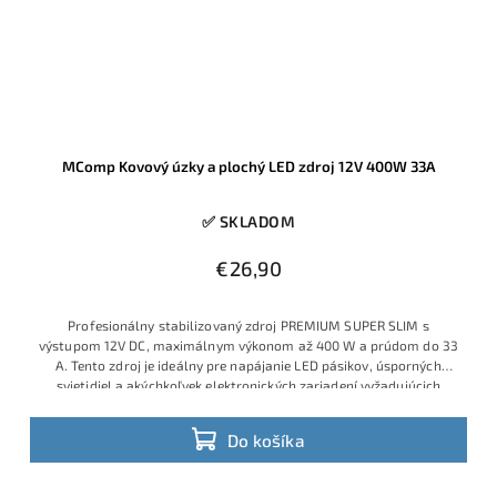
MComp Kovový úzky a plochý LED zdroj 12V 400W 33A
✅ SKLADOM
€26,90
Profesionálny stabilizovaný zdroj PREMIUM SUPER SLIM s
výstupom 12V DC, maximálnym výkonom až 400 W a prúdom do 33
A. Tento zdroj je ideálny pre napájanie LED pásikov, úsporných
svietidiel a akýchkoľvek elektronických zariadení vyžadujúcich
stabilné jednosmerné 12V napätie. Vďaka extra úzkej kovovej
konštrukcii a malej váhe sa zmestí aj do úzkych priestorov, LED
Do košíka
profilov, nábytku či rozvádzača.