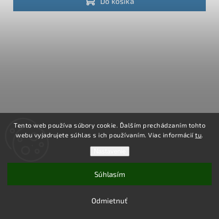
Do košíka
Tento web používa súbory cookie. Ďalším prechádzaním tohto
webu vyjadrujete súhlas s ich používaním. Viac informácií
tu
.
Nastavenie
Súhlasím
MComp Kovový úzky, plochý nábytkový LED zdroj 12V 300W
25A
Odmietnuť
✅ SKLADOM