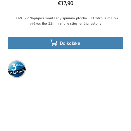
€17,90
100W 12V Napájací montážny spínaný plochý Flat zdroj s malou
výškou iba 22mm aj pre stiesnené priestory
Do košíka
3 roky
záruka