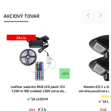
AKCIOVÝ TOVAR
Previous
Next
Akcia
–45 %
LedStar sada 6m RGB LED pásik 12V
MasterLED 2 x 20
7,2W/m IRD ovládač 230V zdroj do
okrúhla pouličná a z
zásuvky, konektory
diaľkové ovládan
✅ SKLADOM
✅ SKL
€24
€44
€118