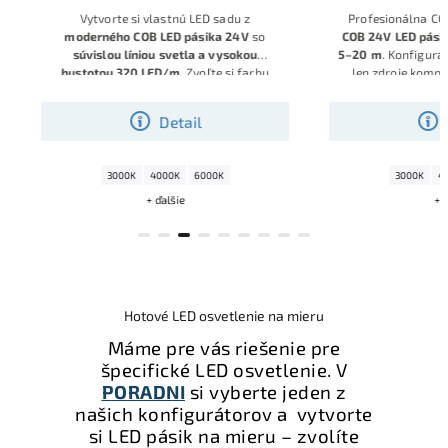
Vytvorte si vlastnú LED sadu z
Profesionálna COB 
moderného COB LED pásika 24 V
so
COB 24V LED pásiko
súvislou líniou svetla a vysokou
5–20 m
. Konfiguráto
hustotou 320 LED/m
. Zvoľte si farbu
len zdroje kompati
svetla,
dĺžku od 5 m do 20 m
a typ
dĺžkou, takže pri výb
napájacieho zdroja. Ideálne riešenie za,
a dostanete hotovú 
Detail
D
k
onfigurátor za vás vyberie správny zdroj
mont
a príslušenstvo, takže dostanete hotovú
sadu pripravenú na okamžitú montáž
.
3000K
4000K
6000K
3000K
400
+ ďalšie
+ ďal
Hotové LED osvetlenie na mieru
Máme pre vás riešenie pre
špecifické LED osvetlenie. V
PORADNI
si vyberte jeden z
našich konfigurátorov a vytvorte
si LED pásik na mieru – zvolíte