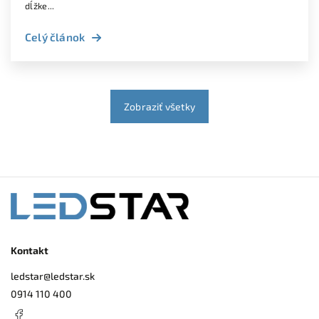
dĺžke...
Celý článok
Zobraziť všetky
Kontakt
ledstar
@
ledstar.sk
0914 110 400