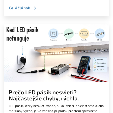
Celý článok
Prečo LED pásik nesvieti?
Najčastejšie chyby, rýchla
diagnostika, oprava a praktické
LED pásik, ktorý nesvieti vôbec, bliká, svieti len čiastočne alebo
riešenia
má slabý výkon, je vo väčšine prípadov problém správneho