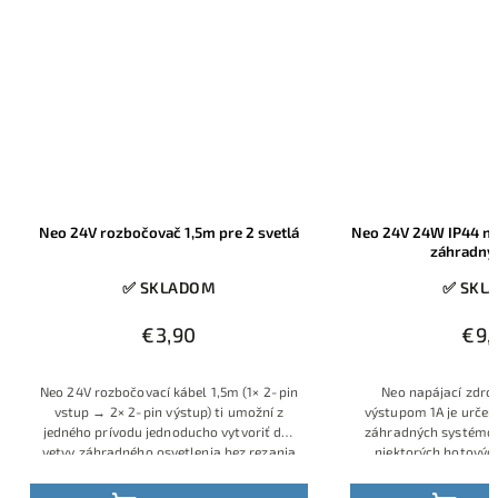
Neo 24V rozbočovač 1,5m pre 2 svetlá
Neo 24V 24W IP44 nap
záhradný
✅ SKLADOM
✅ SKL
€3,90
€9,
Neo 24V rozbočovací kábel 1,5m (1× 2‑pin
Neo napájací zdro
vstup → 2× 2‑pin výstup) ti umožní z
výstupom 1A je určen
jedného prívodu jednoducho vytvoriť dve
záhradných systémov
vetvy záhradného osvetlenia bez rezania
niektorých hotovýc
vodičov. Vďaka originálnym konektorom
môžeš si ho kúpiť 
je plne kompatibilný so všetkými 24V
vlastný projekt. Stač