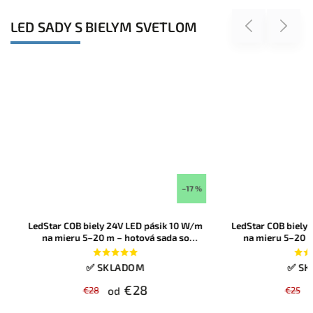
LED SADY S BIELYM SVETLOM
Previous
Next
–17 %
LedStar COB biely 24V LED pásik 10 W/m
LedStar COB biely 2
na mieru 5–20 m – hotová sada so
na mieru 5–20 m –
zdrojom, farba bielej na výber
zdrojom, farba bi
konfigu
✅ SKLADOM
✅ SKL
€28
€28
od
€25
od