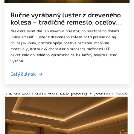
Ručne vyrábaný luster z dreveného
kolesa – tradičné remeslo, oceľové
kovanie a moderné LED osvetlenie
Niektoré svietidlá len osvetlia priestor, no niektoré ho dokážu
úplne zmeniť. Luster z dreveného kolesa patrí presne do tej
druhej skupiny, pretože spája poctivé remeslo, masívne
materiály, historický charakter a moderné možnosti LED
osvetlenia do jedného výrazného celku. Každý takýto luster
vyrába...
Celý článok