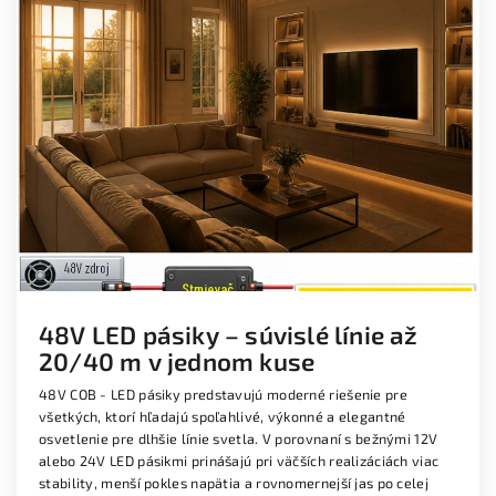
48V LED pásiky – súvislé línie až
20/40 m v jednom kuse
48V COB - LED pásiky predstavujú moderné riešenie pre
všetkých, ktorí hľadajú spoľahlivé, výkonné a elegantné
osvetlenie pre dlhšie línie svetla. V porovnaní s bežnými 12V
alebo 24V LED pásikmi prinášajú pri väčších realizáciách viac
stability, menší pokles napätia a rovnomernejší jas po celej