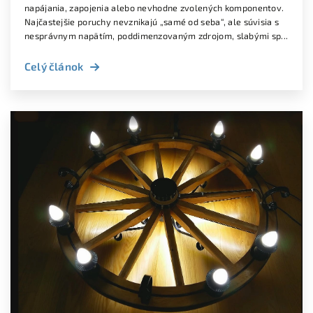
napájania, zapojenia alebo nevhodne zvolených komponentov.
Najčastejšie poruchy nevznikajú „samé od seba“, ale súvisia s
nesprávnym napätím, poddimenzovaným zdrojom, slabými sp...
Celý článok