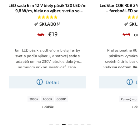
LED sada 6 m 12 V biely pásik 120 LED/m
LedStar COB RGB 24V
9,6 W/m, biela na výber, svetlo so
– farebná LED sa
zdrojom
ovládačom na výbe
✅ SKLADOM
✅ SKL
€19
€26
€44
od
6m LED pásik s odtieňom bielej farby
Profesionálna RGB
svetla podľa výberu, v hotovej sade s
pásikom vytvára 
adaptérom na 230V, pásik s dobrým
svetelnú líniu bez v
pomerom príkon, svietivosť, cena.
veľkým počtom 840
dĺžku 5 až 20 m, typ
aj diaľkového ovl
Detail
D
pripravené na po
spoľahlivú dlhod
3000K
4000K
6000K
Kovový montá
+ ďalšie
+ ďal