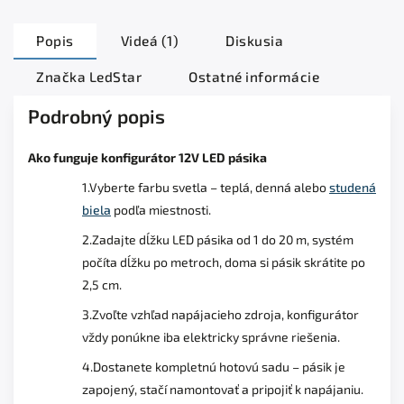
Popis
Videá (1)
Diskusia
Značka
LedStar
Ostatné informácie
Podrobný popis
Ako funguje konfigurátor 12V LED pásika
1.Vyberte farbu svetla – teplá, denná alebo
studená
biela
podľa miestnosti.
2.Zadajte dĺžku LED pásika od 1 do 20 m, systém
počíta dĺžku po metroch, doma si pásik skrátite po
2,5 cm.
3.Zvoľte vzhľad napájacieho zdroja, konfigurátor
vždy ponúkne iba elektricky správne riešenia.
4.Dostanete kompletnú hotovú sadu – pásik je
zapojený, stačí namontovať a pripojiť k napájaniu.