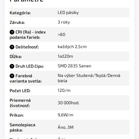
LED pásiky
Kategória
:
3 roky
Záruka
:
CRI (Ra) - index
?
>80
podania farieb
:
každých 2,5cm
Deliteľnosť
:
?
1až20m
Dĺžka
:
SMD 2835 Sanan
Druh LED čipu
:
?
Na výber Studená/Teplá/Denná
Farebná
?
biela
varianta svetla
:
120/m
Počet LED
:
Priemerná
30 000hod.
životnosť
:
9,6W/m
Príkon
:
Samolepiaca
Áno, 3M
páska
: