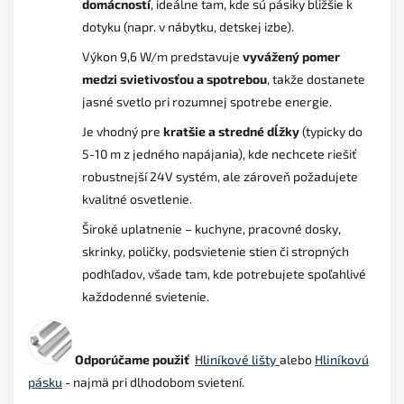
domácností
, ideálne tam, kde sú pásiky bližšie k
dotyku (napr. v nábytku, detskej izbe).
Výkon 9,6 W/m predstavuje
vyvážený pomer
medzi svietivosťou a spotrebou
, takže dostanete
jasné svetlo pri rozumnej spotrebe energie.
Je vhodný pre
kratšie a stredné dĺžky
(typicky do
5-10 m z jedného napájania), kde nechcete riešiť
robustnejší 24V systém, ale zároveň požadujete
kvalitné osvetlenie.
Široké uplatnenie – kuchyne, pracovné dosky,
skrinky, poličky, podsvietenie stien či stropných
podhľadov, všade tam, kde potrebujete spoľahlivé
každodenné svietenie.
Odporúčame použiť
Hliníkové lišty
alebo
Hliníkovú
pásku
-
najmä pri dlhodobom svietení.