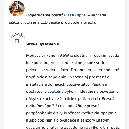
Odporúčame použiť
Plastik sprej
– náhrada
silikónu, ochrana LED pásika proti vode a prachu
Široké uplatnenie:
Model s príkonom 9,6W je ideálnym riešením všade
kde potrebujeme stredne silné jasné svetlo s
peknou svetelnou líniou. Prednosťou je jednoduché
napájanie a zapojenie – vhodné aj pre menšie
inštalácie a domácich používateľov. Pásik ma
dostatočný
svetelný výkon
– ideálne na osvetlenie
nábytku, kuchynských liniek, políc a vitrín. Presná
deliteľnosť po 2,5 cm – umožňuje presné
prispôsobenie dĺžky. Možnosť rozšírenia, spájania
alebo doplnenia o ovládače a senzory Častým
využitím je vnútorné osvetlenie nábytku, vitrín, políc