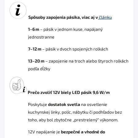
Spôsoby zapojenia pásika, viac aj v
článku
1–6 m
– pásik v jednom kuse, napájaný
jednostranne
7–12 m
– pásik v dvoch spojených rolkách
13–20 m
– zapojenie na troch alebo štyroch rolkách
podľa dĺžky
Prečo zvoliť 12V biely LED pásik 9,6 W/m
Poskytuje
dostatok svetla
na osvetlenie
kuchynskej linky, políc, nábytku či podhľadov bez
toho, aby bol zbytočne „prestrelený“ výkonom.
12V napájanie je
bezpečné a vhodné do