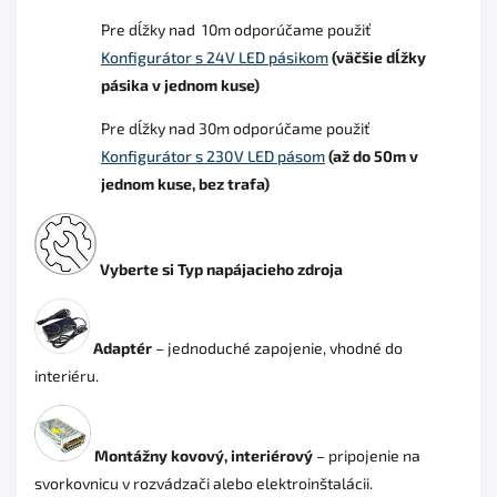
Pre dĺžky nad 10m odporúčame použiť
Konfigurátor s 24V LED pásikom
(väčšie dĺžky
pásika v jednom kuse)
Pre dĺžky nad 30m odporúčame použiť
Konfigurátor s 230V LED pásom
(až do 50m v
jednom kuse, bez trafa)
Vyberte si Typ napájacieho zdroja
Adaptér
– jednoduché zapojenie, vhodné do
interiéru.
Montážny kovový, interiérový
– pripojenie na
svorkovnicu v rozvádzači alebo elektroinštalácii.