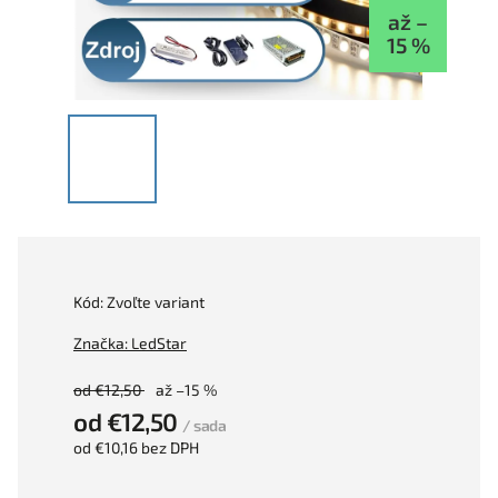
až –
15 %
Kód:
Zvoľte variant
Značka:
LedStar
od €12,50
až –15 %
od
€12,50
/ sada
od
€10,16
bez DPH