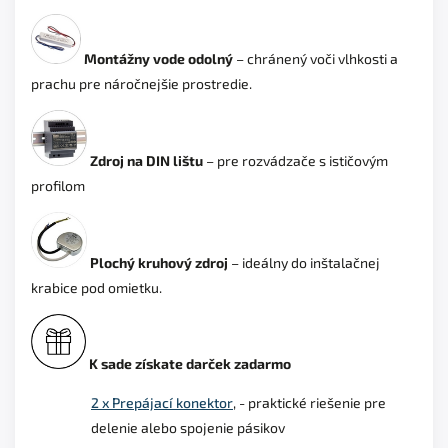
Montážny vode odolný
– chránený voči vlhkosti a
prachu pre náročnejšie prostredie.
Zdroj na DIN lištu
– pre rozvádzače s ističovým
profilom
Plochý kruhový zdroj
– ideálny do inštalačnej
krabice pod omietku.
K sade získate darček zadarmo
2 x Prepájací konektor
, - praktické riešenie pre
delenie alebo spojenie pásikov