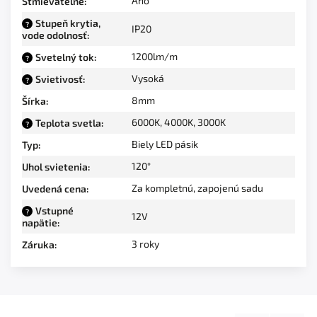
Áno
Stmievateľné
:
Stupeň krytia,
?
IP20
vode odolnosť
:
1200lm/m
Svetelný tok
:
?
Vysoká
Svietivosť
:
?
8mm
Šírka
:
6000K
,
4000K
,
3000K
Teplota svetla
:
?
Biely LED pásik
Typ
:
120°
Uhol svietenia
:
Za kompletnú, zapojenú sadu
Uvedená cena
:
Vstupné
?
12V
napätie
:
3 roky
Záruka
: