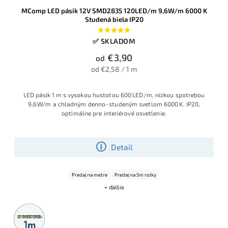
MComp LED pásik 12V SMD2835 120LED/m 9,6W/m 6000 K
Studená biela IP20
✅ SKLADOM
€3,90
od
od €2,58 / 1 m
LED pásik 1 m s vysokou hustotou 600 LED/m, nízkou spotrebou
9,6 W/m a chladným denno‑studeným svetlom 6000 K. IP20,
optimálne pre interiérové osvetlenie.
Detail
Predaj na metre
Predaj na 5m rolky
+ ďalšie
Metrážny
predaj