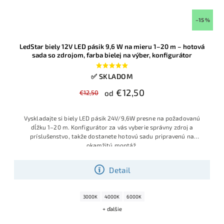
–15 %
LedStar biely 12V LED pásik 9,6 W na mieru 1–20 m – hotová
sada so zdrojom, farba bielej na výber, konfigurátor
✅ SKLADOM
€12,50
€12,50
od
Vyskladajte si biely LED pásik 24V/9,6W presne na požadovanú
dĺžku 1–20 m. Konfigurátor za vás vyberie správny zdroj a
príslušenstvo, takže dostanete hotovú sadu pripravenú na
okamžitú montáž
.
Detail
3000K
4000K
6000K
+ ďalšie