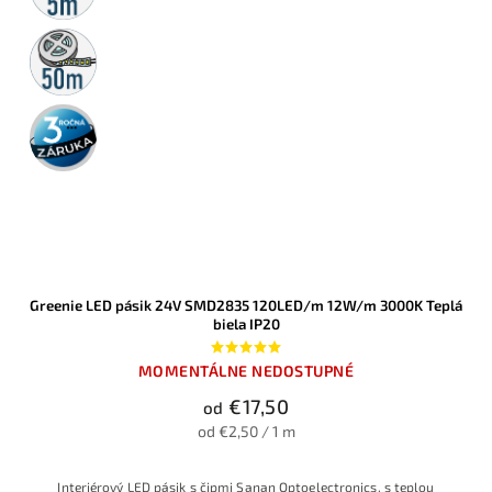
50m
rolka
3 roky
záruka
Greenie LED pásik 24V SMD2835 120LED/m 12W/m 3000K Teplá
biela IP20
MOMENTÁLNE NEDOSTUPNÉ
€17,50
od
od €2,50 / 1 m
Interiérový LED pásik s čipmi Sanan Optoelectronics, s teplou