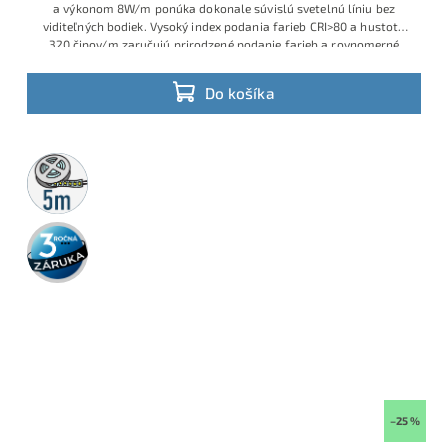
a výkonom 8W/m ponúka dokonale súvislú svetelnú líniu bez
viditeľných bodiek. Vysoký index podania farieb CRI>80 a hustota
320 čipov/m zaručujú prirodzené podanie farieb a rovnomerné
osvetlenie pre nábytok, podhľady aj dizajnové línové svietidlá v
interiéri.
Do košíka
5m
rolka
3 roky
záruka
–25 %