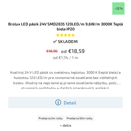
–12 %
Brolux LED pásik 24V SMD2835 120LED/m 9,6W/m 3000K Teplá
biela IP20
✅ SKLADOM
€18,59
€18,90
od
od €1,74 / 1 m
Kvalitný 24 V LED pásik so svetelnou teplotou 3000 K (teplá biela) a
hustotou 120 LED/m pre rovnomerné osvetlenie bez viditeľných
bodov. Vhodný na nepriamé aj priame osvetlenie nábytku, políc,
stropných podhľadov a ďalších interiérových aplikácií.
Detail
Predaj na 5m rolky
Predaj na 50m rolky
+ ďalšie