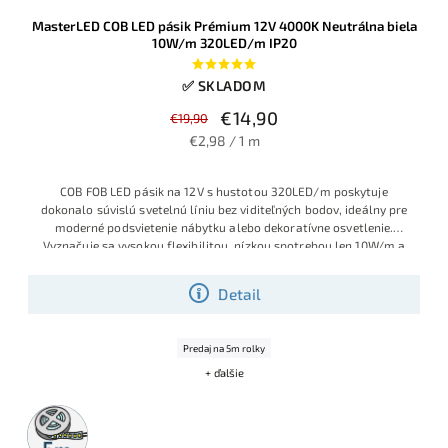
MasterLED COB LED pásik Prémium 12V 4000K Neutrálna biela
10W/m 320LED/m IP20
✅ SKLADOM
€14,90
€19,90
€2,98 / 1 m
COB FOB LED pásik na 12V s hustotou 320LED/m poskytuje
dokonalo súvislú svetelnú líniu bez viditeľných bodov, ideálny pre
moderné podsvietenie nábytku alebo dekoratívne osvetlenie.
Vyznačuje sa vysokou flexibilitou, nízkou spotrebou len 10W/m a
univerzálnou „Dennou bielou“ farbou (cca 4000-4500K). Rýchla
inštalácia vďaka samolepiacej 3M páske a možnosť doplnenia o
Detail
prémiové príslušenstvo.
Predaj na 5m rolky
+ ďalšie
5m
rolka