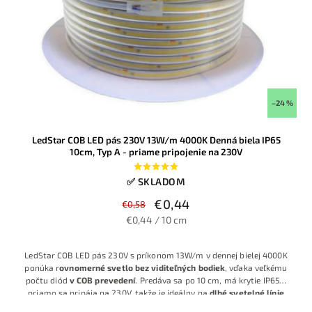
–24 %
LedStar COB LED pás 230V 13W/m 4000K Denná biela IP65
10cm, Typ A - priame pripojenie na 230V
✅ SKLADOM
€0,44
€0,58
€0,44 / 10 cm
LedStar COB LED pás 230V s príkonom 13W/m v dennej bielej 4000K
ponúka r
ovnomerné svetlo bez viditeľných bodiek
, vďaka veľkému
počtu diód
v
COB prevedení
. Predáva sa po 10 cm, má krytie IP65 a
priamo sa pripája na 230V, takže je ideálny na
dlhé svetelné línie
až do 25m v jednom kuse bez nutnosti zdroja
. Objednajte si dĺžku