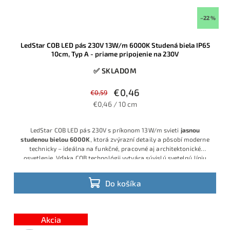
–22 %
LedStar COB LED pás 230V 13W/m 6000K Studená biela IP65
10cm, Typ A - priame pripojenie na 230V
✅ SKLADOM
€0,46
€0,59
€0,46 / 10 cm
LedStar COB LED pás 230V s príkonom 13W/m svieti
jasnou
studenou bielou 6000K
, ktorá zvýrazní detaily a pôsobí moderne
technicky – ideálna na funkčné, pracovné aj architektonické
osvetlenie. Vďaka COB technológii vytvára súvislú svetelnú líniu
bez viditeľných bodiek, napája sa priamo na 230V a predáva sa po
10 cm, takže dĺžku vieš presne prispôsobiť projektu.
Do košíka
Akcia