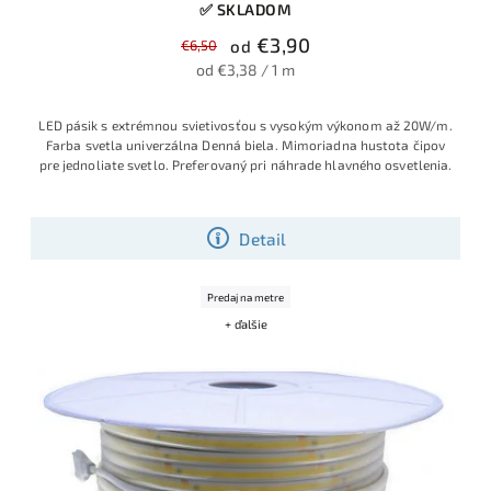
✅ SKLADOM
€3,90
€6,50
od
od €3,38 / 1 m
LED pásik s extrémnou svietivosťou s vysokým výkonom až 20W/m.
Farba svetla univerzálna Denná biela. Mimoriadna hustota čipov
pre jednoliate svetlo. Preferovaný pri náhrade hlavného osvetlenia.
Detail
Predaj na metre
+ ďalšie