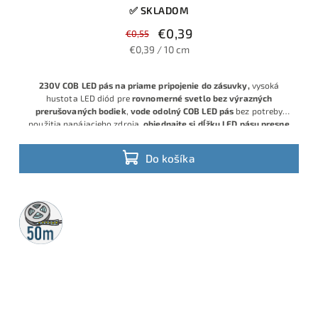
✅ SKLADOM
€0,39
€0,55
€0,39 / 10 cm
230V COB LED pás na priame pripojenie do zásuvky,
vysoká
hustota LED diód pre
rovnomerné svetlo bez výrazných
prerušovaných bodiek
,
vode odolný COB LED pás
bez potreby
použitia napájacieho zdroja,
objednajte si dĺžku LED pásu presne
na desiatky centimetrov !
Do košíka
50m
rolka