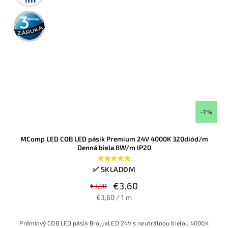
3 roky
záruka
–7 %
MComp LED COB LED pásik Premium 24V 4000K 320diód/m
Denná biela 8W/m IP20
✅ SKLADOM
€3,60
€3,90
€3,60 / 1 m
Prémiový COB LED pásik BroluxLED 24V s neutrálnou bielou 4000K