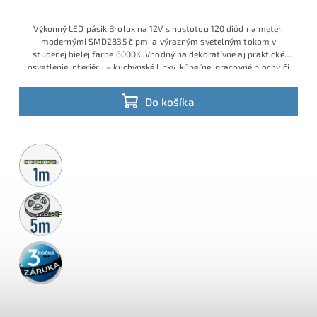
Výkonný LED pásik Brolux na 12V s hustotou 120 diód na meter,
modernými SMD2835 čipmi a výrazným svetelným tokom v
studenej bielej farbe 6000K. Vhodný na dekoratívne aj praktické
osvetlenie interiéru – kuchynské linky, kúpeľne, pracovné plochy či
obývacie priestory. Príkon 13W/m, jednoduché delenie a rýchla
montáž.
Do košíka
Metrážny
predaj
5m
rolka
3 roky
záruka