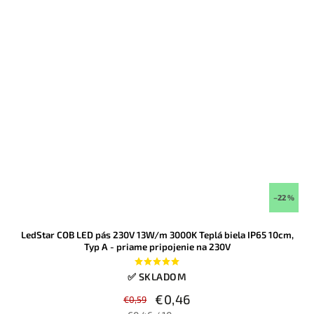
–22 %
LedStar COB LED pás 230V 13W/m 3000K Teplá biela IP65 10cm,
Typ A - priame pripojenie na 230V
✅ SKLADOM
€0,46
€0,59