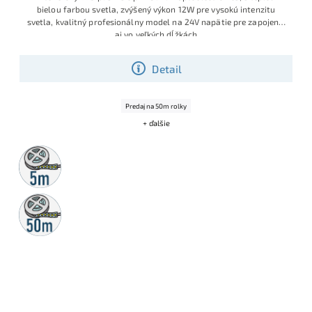
bielou farbou svetla, zvýšený výkon 12W pre vysokú intenzitu
svetla, kvalitný profesionálny model na 24V napätie pre zapojenie
aj vo veľkých dĺžkách
Detail
Predaj na 50m rolky
+ ďalšie
5m
rolka
50m
rolka