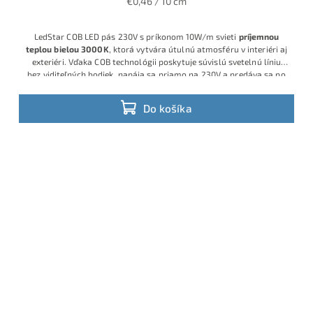
€0,46 / 10 cm
LedStar COB LED pás 230V s príkonom 10W/m svieti
príjemnou
teplou bielou 3000K
, ktorá vytvára útulnú atmosféru v interiéri aj
exteriéri. Vďaka COB technológii poskytuje súvislú svetelnú líniu
bez viditeľných bodiek, napája sa priamo na 230V a predáva sa po
10 cm pre presné prispôsobenie dĺžky.
Do košíka