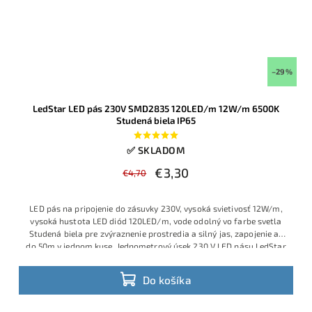
–29 %
LedStar LED pás 230V SMD2835 120LED/m 12W/m 6500K
Studená biela IP65
✅ SKLADOM
€3,30
€4,70
LED pás na pripojenie do zásuvky 230V, vysoká svietivosť 12W/m,
vysoká hustota LED diód 120LED/m, vode odolný vo farbe svetla
Studená biela pre zvýraznenie prostredia a silný jas, zapojenie až
do 50m v jednom kuse. Jednometrový úsek 230 V LED pásu LedStar
so 120 LED/m typu SMD2835 poskytuje silné studené biele svetlo
6500 K pri spotrebe 12 W/m.
Do košíka