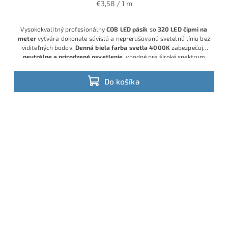
€3,58 / 1 m
Vysokokvalitný profesionálny
COB LED pásik
so
320 LED čipmi na
meter
vytvára dokonale súvislú a neprerušovanú svetelnú líniu bez
viditeľných bodov.
Denná biela farba svetla 4000K
zabezpečuje
neutrálne a prirodzené osvetlenie
, vhodné pre široké spektrum
využitia. S výkonom
8 W/m
poskytuje silný svetelný výstup pri
zachovaní
nízkej spotreby energie
, čo z neho robí úsporné a
Do košíka
zároveň efektívne riešenie.