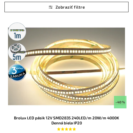
Najlacnejšie
Najdrahšie
Abecedne
Metrážny
predaj
5m
rolka
3 roky
záruka
–40 %
Brolux LED pásik 12V SMD2835 240LED/m 20W/m 4000K
Denná biela IP20