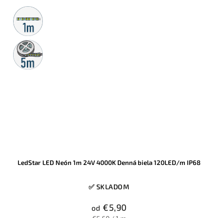
Metrážny
predaj
5m
rolka
LedStar LED Neón 1m 24V 4000K Denná biela 120LED/m IP68
✅ SKLADOM
€5,90
od