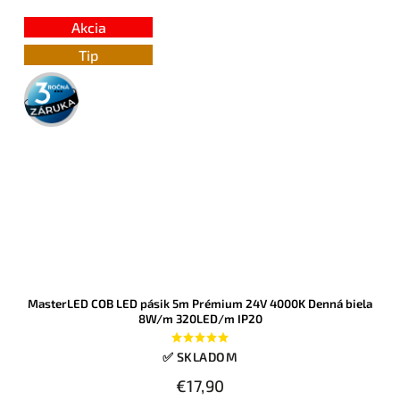
Akcia
Tip
3 roky
záruka
MasterLED COB LED pásik 5m Prémium 24V 4000K Denná biela
8W/m 320LED/m IP20
✅ SKLADOM
€17,90