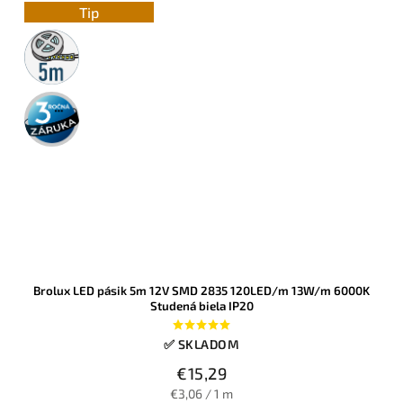
Tip
5m
rolka
3 roky
záruka
Brolux LED pásik 5m 12V SMD 2835 120LED/m 13W/m 6000K
Studená biela IP20
✅ SKLADOM
€15,29
€3,06 / 1 m