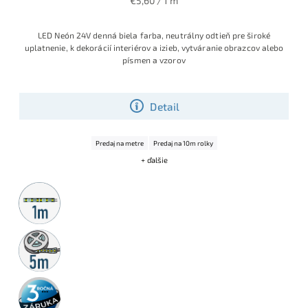
€5,60 / 1 m
LED Neón 24V denná biela farba, neutrálny odtieň pre široké
uplatnenie, k dekorácií interiérov a izieb, vytváranie obrazcov alebo
písmen a vzorov
Detail
Predaj na metre
Predaj na 10m rolky
+ ďalšie
Metrážny
predaj
5m
rolka
3 roky
záruka