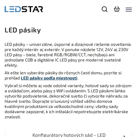
LED pásiky
LED pásiky – univerzálne, úsporné a dizajnové riešenie osvetlenia
pre každý interiér aj exteriér. V ponuke nájdete 12V, 24V aj 230V
LED pásy – biele, farebné RGB/RGBW/CCT, nechýbajú ani
jednoliate COB a digitálne IC LED pásy pre moderné svetelné
efekty.
Ak ešte len vyberáte pásiky do rôznych častí domu, pozrite si
prehľad
LED pásiky podľa miestnosti
.
Vybrať si môžete aj vode odolné varianty, hotové sady so zdrojom
a ovládačom, alebo pásy s WiFi ovládaním. S LED pásikmi ľahko
vytvoríte podsvietenie, dekoračné svetlo či vytvoríte náhradu za
hlavné svetlo. Doprajte si luxusný vzhľad vášho domova
kvalitnými produktami za veľkoobchodné ceny, všetky sady
dodávame zapojené, k ich inštalácií nepotrebujete elektrikárske
znalosti.
Konfigurátory hotových sád – LED