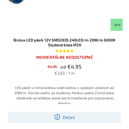
–8 %
Brolux LED pásik 12V SMD2835 240LED/m 20W/m 6000K
Studená biela IP20
MOMENTÁLNE NEDOSTUPNÉ
€4,95
€4,95
od
€3,63 / 1 m
LED pásik s mimoriadnou svietivosťou s vysokým výkonom až
20W/m. Súvisle svetlo so studenou farbou svetla Zimná biela,
všade kde sa očakáva jasné ostré osvetlenie pre zvýraznenie
detailov.
Detail