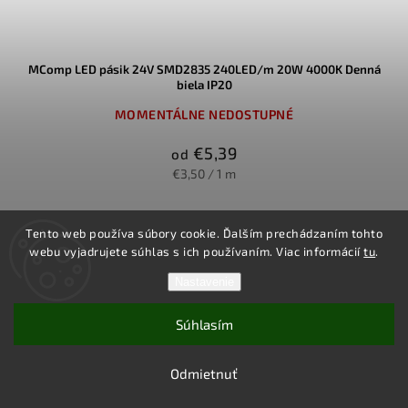
MComp LED pásik 24V SMD2835 240LED/m 20W 4000K Denná
biela IP20
MOMENTÁLNE NEDOSTUPNÉ
€5,39
od
€3,50 / 1 m
Vysokohustotný LED pásik využíva čipy SMD2835 s výkonom
Tento web používa súbory cookie. Ďalším prechádzaním tohto
20W/m poskytuje svetelný tok približne 2000–2400 lm na meter v
webu vyjadrujete súhlas s ich používaním. Viac informácií
tu
.
neutrálnej dennej bielej 4000K. Vďaka napájaniu 24V DC, krytiu IP20
a deliteľnosti po krátkych segmentoch je ideálny pre interiérové
Nastavenie
línové osvetlenie, kde má pásik slúžiť aj ako hlavný zdroj svetla.
Detail
Súhlasím
Odmietnuť
Akcia
Metrážny