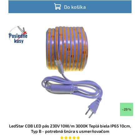
LED pásu
presne na desiatky centimetrov !
Do košíka
Posledné
kusy
–29 %
LedStar COB LED pás 230V 10W/m 3000K Teplá biela IP65 10cm,
Typ B - potrebná šnúra s usmerňovačom