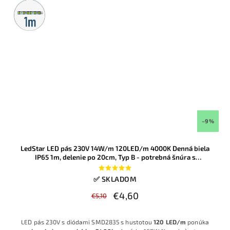
Metrážny
predaj
–9 %
LedStar LED pás 230V 14W/m 120LED/m 4000K Denná biela
IP65 1m, delenie po 20cm, Typ B - potrebná šnúra s
usmerňovačom
✅ SKLADOM
€4,60
€5,10
LED pás 230V s diódami SMD2835 s hustotou
120 LED/m
ponúka