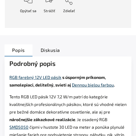
Opýtať sa
Strážiť
Zdieľať
Popis
Diskusia
Podrobný popis
RGB farebný 12V LED pásik
s úsporným príkonom,
samolepiaci, deliteľný, svieti aj
Dennou bielou farbou
.
Tento RGB LED pásik 12V 7,2 W/m patrí do kategórie
kvalitnejších profesionálnych pásikov, ktoré sú vhodné nielen
pre bežné domáce dekoratívne osvetlenie, ale aj pre
náročnejšie zákazkové realizácie
. Je osadený RGB
SMD5050
čipmi v hustote 30 LED na meter a ponúka plynulé
miešanie farieb pre podsvietenie stropov, nábytku, nik, vitrín,