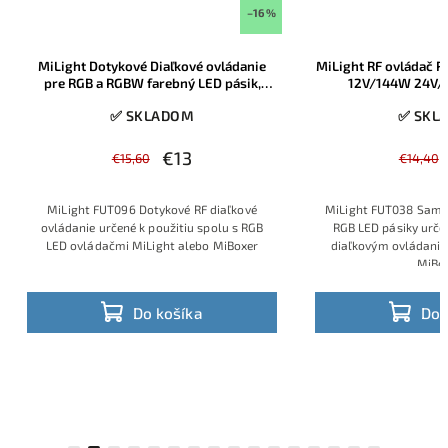
–16 %
MiLight RF ovládač RGB LED pásikov 18A
MiBoxer WL-Box2 Wi
12V/144W 24V/288W, FUT037
LED pá
✅ SKLADOM
✅ SKL
€12
€2
€14,40
€24
MiLight FUT038 Samostatný ovládač pre
MiBoxer WL-Box2 um
RGB LED pásiky určený pre pripojenie k
existujúcich ovládačo
diaľkovým ovládaniam od MiLight lebo
MiBoxer) ku WiFi s
MiBoxer
ovládanie svet
Do košíka
Do 