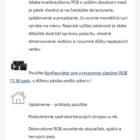
Vďaka kvalitnejšiemu PCB s vyšším obsahom medi
je pásik vhodný aj na častejšie skracovanie,
spájkovanie a prepájanie, čo ocenia montážnici pri
výrobe na mieru. Napriek vyššej odolnosti je stále
dôležité dodržať správnu polaritu, vhodné
dimenzovanie vodičov a rozumné dĺžky napájacích
vetiev.
Použite
Konfigurátor pre vytvorenie vlastnej RGB
7,2 W sady
, s dĺžkou pásika podľa výberu !
Uplatnenie – príklady použitia
Podsvietenie sadrokartónových stropov a nik.
Dekoratívne RGB osvetlenie obývačiek, spální a
herných izieb.