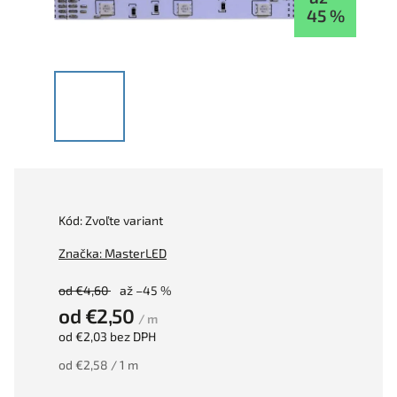
45 %
Kód:
Zvoľte variant
Značka:
MasterLED
od €4,60
až –45 %
od
€2,50
/ m
od
€2,03
bez DPH
od €2,58 / 1 m