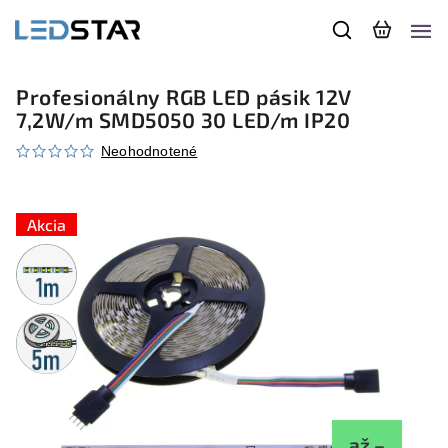
Profesionálny RGB LED pásik 12V
7,2W/m SMD5050 30 LED/m IP20
Neohodnotené
Akcia
Metrážny
predaj
5m
rolka
až –