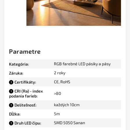
Parametre
RGB farebné LED pásiky a pásy
Kategória
:
2 roky
Záruka
:
CE, RoHS
Certifikáty
:
?
CRI (Ra) - index
?
>80
podania farieb
:
každých 10cm
Deliteľnosť
:
?
5m
Dĺžka
:
SMD 5050 Sanan
Druh LED čipu
:
?