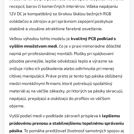
recepcií, barov či komerčných interiérov. Vďaka napájaniu
12V DC je kompatibilný so širokou škálou bežných RGB
ovládačov a zdrojov a pri správnom zapojení poskytuje
stabilné a vizuálne atraktívne farebné osvetlenie.
Veľkou výhodou tohto modelu je
kvalitný PCB podklad s
vyšším množstvom medi
, čo je v praxi mimoriadne dôležité
najmä pri profesionálnej montáži. Plošky pri spájkovaní
pôsobia pevnejšie, lepšie odvádzajú teplo a výrazne sa
znižuje riziko ich poškodenia alebo odtrhnutia pri menej
citlivej manipulácii. Práve preto je tento typ pásika obľúbený
medzi montážnymi firmami, ktoré potrebujú spoľahlivý
materiál aj na väčšie zákazky, pri ktorých sa pásiky skracujú,
napájajú, prepájajú a osádzajú do profilov vo väčšom
objeme.
Vyšší podiel medi v podklade zároveň prispieva k
lepšiemu
prúdovému prenosu a stabilnejšiemu tepelnému správaniu
pásika
. To pomáha predlžovať životnosť samotných spojov aj