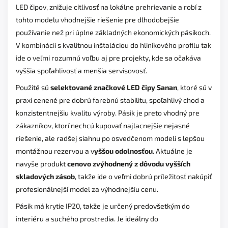
LED čipov, znižuje citlivosť na lokálne prehrievanie a robí z
tohto modelu vhodnejšie riešenie pre dlhodobejšie
používanie než pri úplne základných ekonomických pásikoch.
V kombinácii s kvalitnou inštaláciou do hliníkového profilu tak
ide o veľmi rozumnú voľbu aj pre projekty, kde sa očakáva
vyššia spoľahlivosť a menšia servisovosť.
Použité sú
selektované značkové LED čipy Sanan
, ktoré sú v
praxi cenené pre dobrú farebnú stabilitu, spoľahlivý chod a
konzistentnejšiu kvalitu výroby. Pásik je preto vhodný pre
zákazníkov, ktorí nechcú kupovať najlacnejšie nejasné
riešenie, ale radšej siahnu po osvedčenom modeli s lepšou
montážnou rezervou a v
yššou odolnosťou
. Aktuálne je
navyše produkt
cenovo zvýhodnený z dôvodu vyšších
skladových zásob
, takže ide o veľmi dobrú príležitosť nakúpiť
profesionálnejší model za výhodnejšiu cenu.
Pásik má krytie IP20, takže je určený predovšetkým do
interiéru a suchého prostredia. Je ideálny do