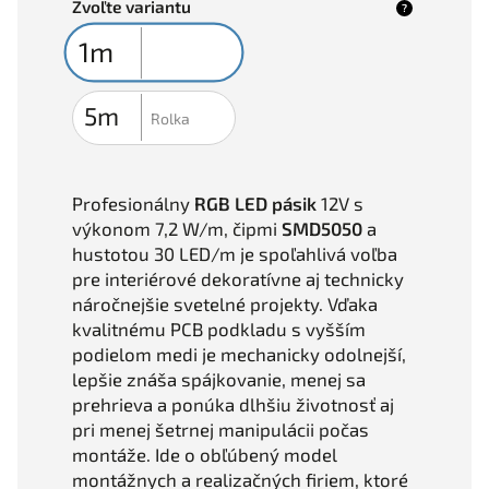
Zvoľte variantu
?
Profesionálny
RGB LED pásik
12V s
výkonom 7,2 W/m, čipmi
SMD5050
a
hustotou 30 LED/m je spoľahlivá voľba
pre interiérové dekoratívne aj technicky
náročnejšie svetelné projekty. Vďaka
kvalitnému PCB podkladu s vyšším
podielom medi je mechanicky odolnejší,
lepšie znáša spájkovanie, menej sa
prehrieva a ponúka dlhšiu životnosť aj
pri menej šetrnej manipulácii počas
montáže. Ide o obľúbený model
montážnych a realizačných firiem, ktoré