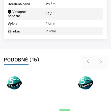
za 5m
Uvedená cena
:
Vstupné
?
12V
napätie
:
1,6mm
Výška
:
2 roky
Záruka
:
PODOBNÉ (16)
Previous
Next
5 rokov
5 rokov
záruka
záruka