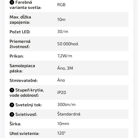
Farebná
?
RGB
varianta svetla
:
Max. dĺžka
10m
zapojenia
:
30/m
Počet LED
:
Priemerná
50 000hod.
životnosť
:
7,2W/m
Príkon
:
Samolepiaca
Áno, 3M
páska
:
Áno
Stmievateľné
:
Stupeň krytia,
?
IP20
vode odolnosť
:
300lm/m
Svetelný tok
:
?
Štandardná
Svietivosť
:
?
10mm
Šírka
:
120°
Uhol svietenia
: