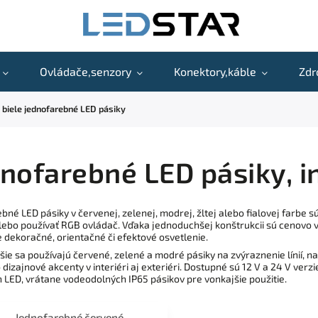
Ovládače,senzory
Konektory,káble
Zdr
 biele jednofarebné LED pásiky
nofarebné LED pásiky, in
bné LED pásiky v červenej, zelenej, modrej, žltej alebo fialovej farbe
lebo používať RGB ovládač. Vďaka jednoduchšej konštrukcii sú cenovo vý
e dekoračné, orientačné či efektové osvetlenie.
šie sa používajú červené, zelené a modré pásiky na zvýraznenie línií, n
 dizajnové akcenty v interiéri aj exteriéri. Dostupné sú 12 V a 24 V ver
 LED, vrátane vodeodolných IP65 pásikov pre vonkajšie použitie.
Jednofarebné červené,