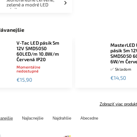
zelené a modré LED
pásiky
dávanejšie
V-Tac LED pásik 5m
MasterLED 
12V SMD5050
pásik 5m 12
60LED/m 10.8W/m
SMD5050 6
Červená IP20
6W/m Červe
Momentálne
✅ Skladom
nedostupné
€14,50
€15,90
Zobraziť viac produk
anejšie
Najlacnejšie
Najdrahšie
Abecedne