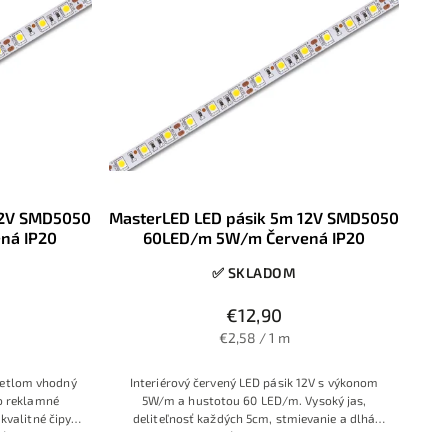
12V SMD5050
MasterLED LED pásik 5m 12V SMD5050
ná IP20
60LED/m 5W/m Červená IP20
✅ SKLADOM
€12,90
€2,58 / 1 m
vetlom vhodný
Interiérový červený LED pásik 12V s výkonom
o reklamné
5W/m a hustotou 60 LED/m. Vysoký jas,
 kvalitné čipy
deliteľnosť každých 5cm, stmievanie a dlhá
ť stmievania.
životnosť až 20 000 hodín.