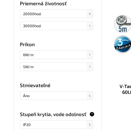
Priemerná životnosť
20000hod.
4
5m
rolka
30000hod.
1
3 roky
záruka
Príkon
6W/m
1
5W/m
1
Stmievateľné
V-Ta
60L
Áno
5
Stupeň krytia, vode odolnosť
?
IP20
5