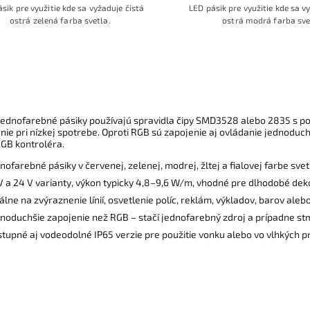
sik pre využitie kde sa vyžaduje čistá
LED pásik pre využitie kde sa v
ostrá zelená farba svetla.
ostrá modrá farba sve
jednofarebné pásiky používajú spravidla čipy SMD3528 alebo 2835 s 
nie pri nízkej spotrebe. Oproti RGB sú zapojenie aj ovládanie jednoduc
GB kontroléra.
nofarebné pásiky v červenej, zelenej, modrej, žltej a fialovej farbe svet
V a 24 V varianty, výkon typicky 4,8–9,6 W/m, vhodné pre dlhodobé dek
álne na zvýraznenie línií, osvetlenie políc, reklám, výkladov, barov alebo
noduchšie zapojenie než RGB – stačí jednofarebný zdroj a prípadne st
tupné aj vodeodolné IP65 verzie pre použitie vonku alebo vo vlhkých p