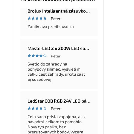
Brolux Inteligentná zásuvková lišta Master-Slave, 5 zásuviek, 2m
Peter
Zaujimava predlzovacka
MasterLED 2 x 200W LED solárna okrúhla pouličná a záhradná lampa Ufo, diaľkové ovládanie, 6000K, IP65
Peter
Svetlo do zahrady na
pohybovy snimac, vysvieti mi
velku cast zahrady, urcitu cast
aj susedovej.
LedStar COB RGB 24V LED pásik 5–20 m – farebná LED sada so zdrojom a ovládačom na výber, konfigurátor
Peter
Cela sada prisla zapojena, aj s
navodmi, celkom to pomohlo.
Novy typ pasika, bez
prerusovanych bodov, vyzera