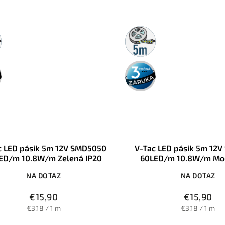
5m
rolka
3 roky
záruka
c LED pásik 5m 12V SMD5050
V-Tac LED pásik 5m 12
ED/m 10.8W/m Zelená IP20
60LED/m 10.8W/m Mod
NA DOTAZ
NA DOTAZ
€15,90
€15,90
€3,18 / 1 m
€3,18 / 1 m