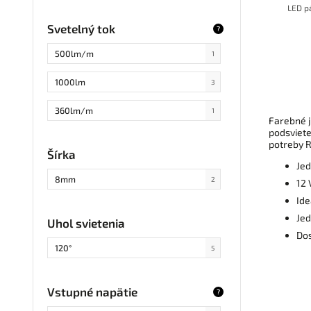
LED pá
Svetelný tok
?
500lm/m
1
1000lm
3
360lm/m
1
Farebné 
podsviete
potreby R
Šírka
Jed
8mm
2
12 
Ide
Jed
Uhol svietenia
Dos
120°
5
Vstupné napätie
?