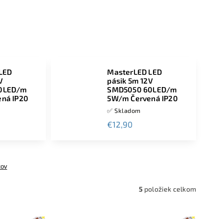
LED
MasterLED LED
V
pásik 5m 12V
0LED/m
SMD5050 60LED/m
ná IP20
5W/m Červená IP20
✅ Skladom
€12,90
tov
5
položiek celkom