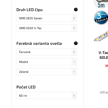
rolka
Druh LED čipu
?
3 roky
záruka
SMD 2835 Sanan
2
SMD 5050 V-Tac
3
Farebná varianta svetla
?
Červená
V-Ta
3
60LE
Modrá
1
M
Zelená
1
Počet LED
LED pá
60/m
5