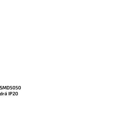
V SMD5050
rá IP20