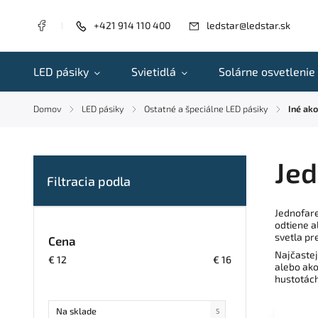
+421 914 110 400
ledstar@ledstar.sk
LED pásiky
Svietidlá
Solárne osvetlenie
Domov
LED pásiky
Ostatné a špeciálne LED pásiky
Iné ako
/
/
/
Jed
Jednofare
odtiene a
svetla pr
Cena
Najčastej
€
12
€
16
alebo ako
hustotách
Na sklade
5