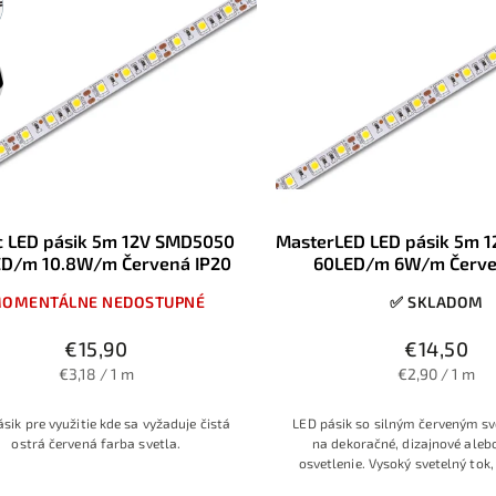
c LED pásik 5m 12V SMD5050
MasterLED LED pásik 5m 
D/m 10.8W/m Červená IP20
60LED/m 6W/m Červe
OMENTÁLNE NEDOSTUPNÉ
✅ SKLADOM
€15,90
€14,50
€3,18 / 1 m
€2,90 / 1 m
sik pre využitie kde sa vyžaduje čistá
LED pásik so silným červeným s
ostrá červená farba svetla.
na dekoračné, dizajnové aleb
osvetlenie. Vysoký svetelný tok,
Sanan, nízka spotreba a možnos