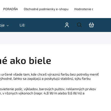
PORADŇA
Obchodné podmienky e-shopu
Hodnotenie obchodu
oje
Lišty
Akcie a výpredaje
Blog
H
é ako biele
 sú určené všade tam, kde chceš výraznú farbu bez potreby meniť
hodné, ľahko sa zapájajú a poskytujú stabilnú, sýtu farbu
asvietenie políc, výkladov, barových pultov, reklamných prvkov
zie, v rôznych výkonoch (napr. 4,8 W/m alebo 9,6 W/m) a