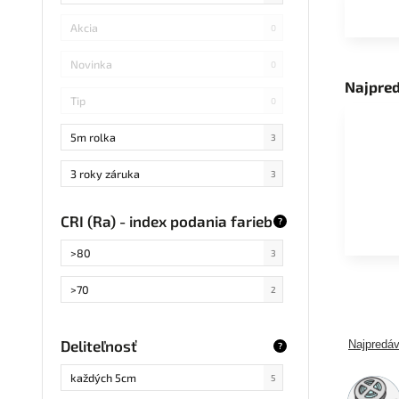
Akcia
0
Novinka
0
Najpre
Tip
0
5m rolka
3
3 roky záruka
3
CRI (Ra) - index podania farieb
?
>80
3
>70
2
Deliteľnosť
Najpredáv
?
každých 5cm
5
5m