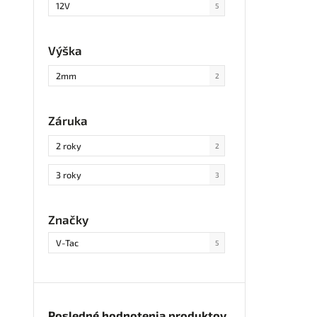
12V
5
Výška
2mm
2
Záruka
2 roky
2
3 roky
3
Značky
V-Tac
5
Posledné hodnotenia produktov