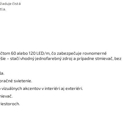
yžaduje čistá
tla.
počtom 60 alebo 120 LED/m, čo zabezpečuje rovnomerné
hšie – stačí vhodný jednofarebný zdroj a prípadne stmievač, bez
la.
oračné svietenie.
 vizuálnych akcentov v interiéri aj exteriéri.
mievač.
riestoroch.