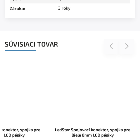
3 roky
Záruka
:
SÚVISIACI TOVAR
Previous
Next
LedStar Spojovací konektor, spojka pre
LedStar Spojovací ko
Biele 10mm LED pásiky
Biele 8mm L