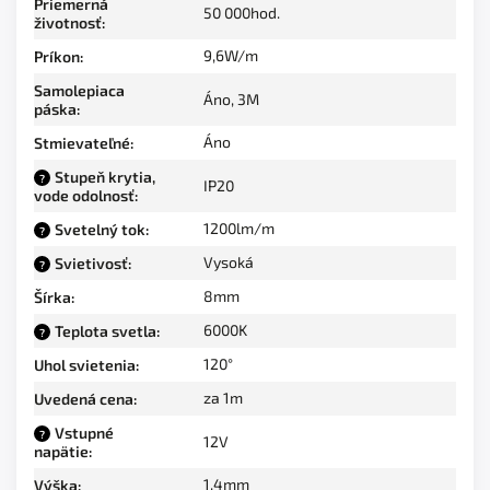
Priemerná
50 000hod.
životnosť
:
9,6W/m
Príkon
:
Samolepiaca
Áno, 3M
páska
:
Áno
Stmievateľné
:
Stupeň krytia,
?
IP20
vode odolnosť
:
1200lm/m
Svetelný tok
:
?
Vysoká
Svietivosť
:
?
8mm
Šírka
:
6000K
Teplota svetla
:
?
120°
Uhol svietenia
:
za 1m
Uvedená cena
:
Vstupné
?
12V
napätie
:
1,4mm
Výška
: