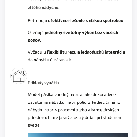
žltého nádychu
,
Potrebujú
efektívne riešenie s nízkou spotrebou
,
Oceňujú
jednotný svetelný výkon bez väčších
bodov
,
Vyžadujú
flexibilitu rezu a jednoduchú integráciu
do nábytku či zásuviek.
Príklady využitia
Model pásika vhodný napr. aj ako dekoratívne
osvetlenie nábytku, napr. políc, zrkadiel, či iného
nábytku napr. v pracovni alebo v kancelárských
priestoroch pre jasný a ostrý detail pri studenom
svetle