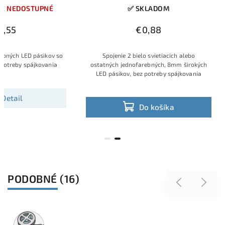
MOMENTÁLNE NEDOSTUPNÉ
✅ SKL
€0,55
€0,
Spojenie 2 jednofarebných LED pásikov so
Spojenie 2 bielo s
šírkou 10mm bez potreby spájkovania
ostatných jednofareb
LED pásikov, bez po
Detail
Do 
PODOBNÉ (16)
Previous
Next
Akcia