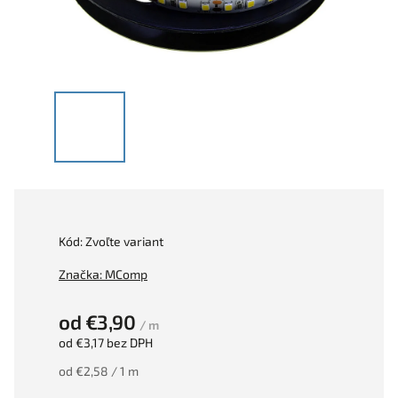
Kód:
Zvoľte variant
Značka:
MComp
od
€3,90
/ m
od
€3,17
bez DPH
od €2,58 / 1 m