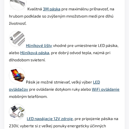
Kvalitná
3M páska
pre maximálnu priľnavosť, na
hrubom podklade so zvýšeným množstvom medi pre dlhú
životnosť.
Hliníkové lišty
vhodné pre umiestnenie LED pásika,
alebo
Hliníková páska
, pre dobrý odvod tepla, najmä pri
dlhodobom svietení.
Pásik je možné stmievať, veľký výber
LED
ovládačov
pre ovládanie dotykom ruky alebo
WiFi ovládanie
mobilným telefónom.
LED napájacie 12V zdroje
, pre pripojenie pásika na
230V, vyberte si z veľkej ponuky
energeticky účinných