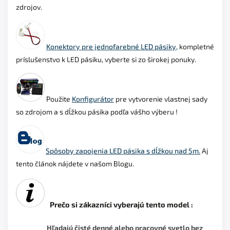
zdrojov
.
Konektory pre jednofarebné LED pásiky,
kompletné
príslušenstvo k LED pásiku, vyberte si zo širokej ponuky.
Použite
Konfigurátor
pre vytvorenie vlastnej sady
so zdrojom a s dĺžkou pásika podľa vášho výberu !
Spôsoby zapojenia LED pásika s dĺžkou nad 5m.
Aj
tento článok nájdete v našom Blogu.
Prečo si zákazníci vyberajú tento model :
Hľadajú
čisté denné alebo pracovné svetlo bez