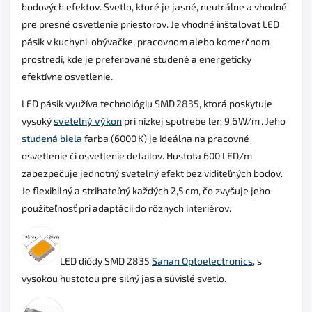
bodových efektov. Svetlo, ktoré je jasné, neutrálne a vhodné
pre presné osvetlenie priestorov. Je vhodné inštalovať LED
pásik v kuchyni, obývačke, pracovnom alebo komerčnom
prostredí, kde je preferované studené a energeticky
efektívne osvetlenie.
LED pásik využíva technológiu SMD 2835, ktorá poskytuje
vysoký
svetelný výkon
pri nízkej spotrebe len 9,6 W/m
. Jeho
studená biela
farba (6000 K) je ideálna na pracovné
osvetlenie či osvetlenie detailov. Hustota 600 LED/m
zabezpečuje jednotný svetelný efekt bez viditeľných bodov.
Je flexibilný a strihateľný každých 2,5 cm, čo zvyšuje jeho
použiteľnosť pri adaptácii do rôznych interiérov.
LED diódy SMD 2835
Sanan Optoelectronics
, s
vysokou hustotou pre silný jas a súvislé svetlo.