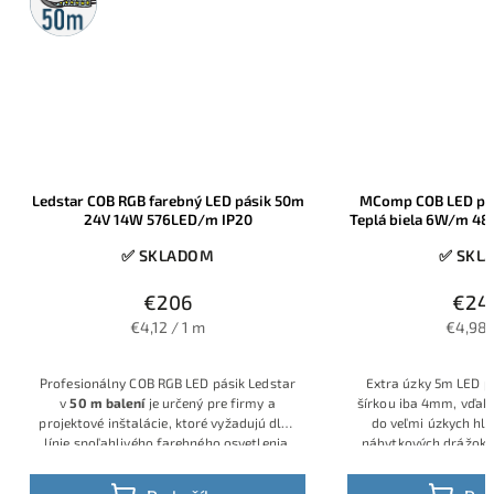
5m
rolka
MComp COB LED pásik 5m 12V 3200K
MComp COB LED pás
Teplá biela 6W/m 480LED/m 4mm šírka
Teplá biela 10W/
✅ SKLADOM
✅ SKL
€24,90
€1
€27
€4,98 / 1 m
€3,18 
Extra úzky 5m LED pásik s výnimočnou
Mimoriadna hustota d
šírkou iba 4mm, vďaka čomu sa zmestí aj
ks/1m, pre jednolia
do veľmi úzkych hliníkových profilov,
perfektné pre oddycho
nábytkových drážok či minimalistických
očakáva aj vysoká 
líniových svietidiel. Vysoká hustota
približne 480 COB čipov na meter, príkon