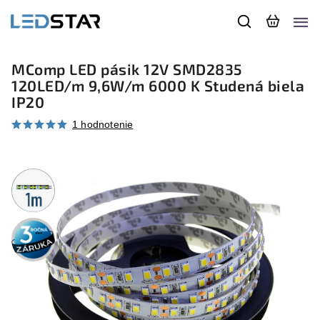
MComp LED pásik 12V SMD2835
120LED/m 9,6W/m 6000 K Studená biela
IP20
1 hodnotenie
Metrážny
predaj
3 roky
záruka