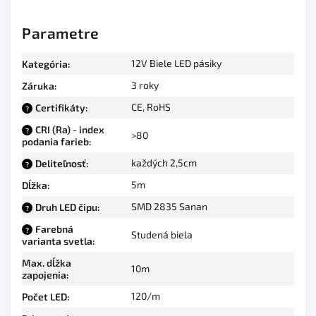
Parametre
12V Biele LED pásiky
Kategória
:
3 roky
Záruka
:
CE, RoHS
Certifikáty
:
?
CRI (Ra) - index
?
>80
podania farieb
:
každých 2,5cm
Deliteľnosť
:
?
5m
Dĺžka
:
SMD 2835 Sanan
Druh LED čipu
:
?
Farebná
?
Studená biela
varianta svetla
:
Max. dĺžka
10m
zapojenia
:
120/m
Počet LED
: