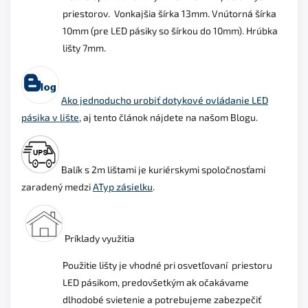
priestorov.
Vonkajšia šírka 13mm.
Vnútorná šírka
10mm (pre LED pásiky so šírkou do 10mm).
Hrúbka
lišty 7mm.
Ako jednoducho urobiť dotykové ovládanie LED
pásika v lište
, aj tento článok nájdete na našom Blogu.
Balík s 2m lištami je kuriérskymi spoločnosťami
zaradený medzi
ATyp zásielku
.
Príklady využitia
Použitie lišty je vhodné pri osvetľovaní priestoru
LED pásikom, predovšetkým ak očakávame
dlhodobé svietenie a potrebujeme zabezpečiť