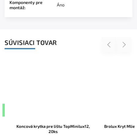
Komponenty pre
Áno
montáž
:
SÚVISIACI TOVAR
Previous
Next
Koncová krytka pre lištu TopMinilux12,
Brolux Kryt Mliečny p
20ks
1k