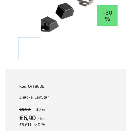
–30
%
Kód:
LVT9606
Značka:
LedStar
€9,90
–30 %
€6,90
/ ks
€5,61 bez DPH