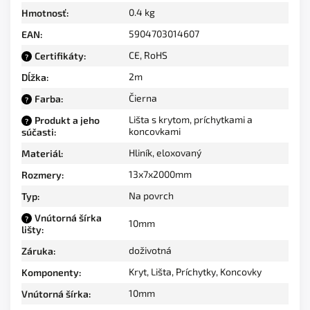
0.4 kg
Hmotnosť
:
5904703014607
EAN
:
CE, RoHS
Certifikáty
:
?
2m
Dĺžka
:
Čierna
Farba
:
?
Lišta s krytom, príchytkami a
Produkt a jeho
?
koncovkami
súčasti
:
Hliník, eloxovaný
Materiál
:
13x7x2000mm
Rozmery
:
Na povrch
Typ
:
Vnútorná šírka
?
10mm
lišty
:
doživotná
Záruka
:
Kryt, Lišta, Príchytky, Koncovky
Komponenty
:
10mm
Vnútorná šírka
: