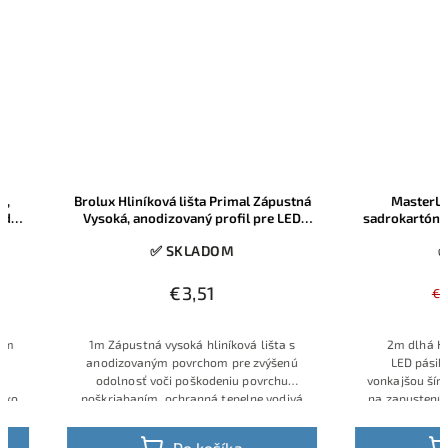
Brolux Hliníková lišta Primal Zápustná
MasterLED Hliní
Vysoká, anodizovaný profil pre LED
sadrokartónu XUDO 
pásiky do 12mm, 1m, 1ks
koncovkami
✅ SKLADOM
✅ SKL
€3,51
€
€9,80
1m Zápustná vysoká hliníková lišta s
2m dlhá Hliníková 
anodizovaným povrchom pre zvýšenú
LED
pásiky so ší
odolnosť voči poškodeniu povrchu
vonkajšou šírkou ko
poškriabaním, ochranná tepelne vodivá
na zap
ustenú montá
lišta z väčšou hĺbkou
Obsahuje
kryt a konc
dokončenie
o
Do košíka
Do 