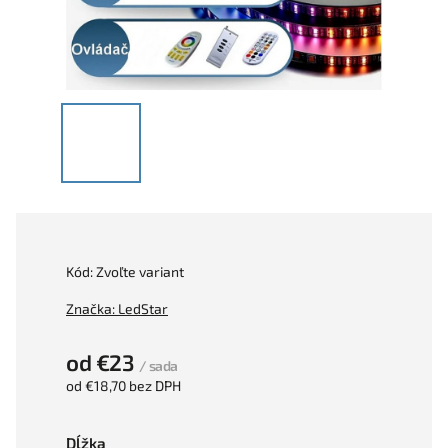
Kód:
Zvoľte variant
Značka:
LedStar
od
€23
/ sada
od
€18,70
bez DPH
Dĺžka