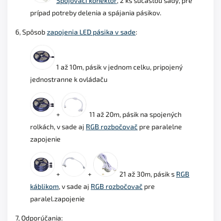
Spojovací konektor
, 2 ks súčasťou sady, pre
prípad potreby delenia a spájania pásikov.
6, Spôsob
zapojenia LED pásika v sade
:
1 až 10m, pásik v jednom celku, pripojený
jednostranne k ovládaču
+
11 až 20m, pásik na spojených
rolkách, v sade aj
RGB rozbočovač
pre paralelne
zapojenie
+
+
21 až 30m, pásik s
RGB
káblikom
, v sade aj
RGB rozbočovač
pre
paralel.zapojenie
7, Odporúčania: