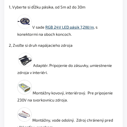
1, Vyberte si dĺžku pásika, od 5m až do 30m
V sade
RGB 24V LED pásik 7,2W/m
, s
konektormi na oboch koncoch.
2, Zvoľte si druh napájacieho zdroja
Adaptér. Pripojenie do zásuvky, umiestnenie
zdroja v interiéri.
Montážny kovový, interiérový. Pre pripojenie
230V na svorkovnicu zdroja.
Montážny, vode odolný. Zdroj chránený pred