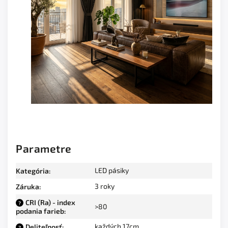
Parametre
LED pásiky
Kategória
:
3 roky
Záruka
:
CRI (Ra) - index
?
>80
podania farieb
:
každých 17cm
Deliteľnosť
:
?