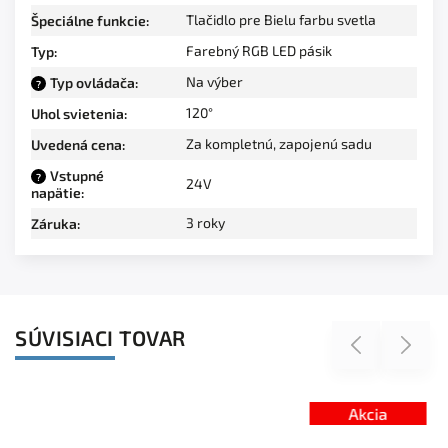
Tlačidlo pre Bielu farbu svetla
Špeciálne funkcie
:
Farebný RGB LED pásik
Typ
:
Na výber
Typ ovládača
:
?
120°
Uhol svietenia
:
Za kompletnú, zapojenú sadu
Uvedená cena
:
Vstupné
?
24V
napätie
:
3 roky
Záruka
:
SÚVISIACI TOVAR
Previous
Next
Akcia