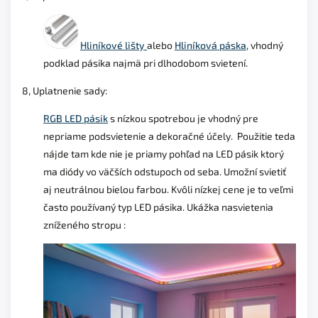
Hliníkové lišty
alebo
Hliníková páska
, vhodný
podklad pásika najmä pri dlhodobom svietení.
8, Uplatnenie sady:
RGB LED pásik
s nízkou spotrebou je vhodný pre
nepriame podsvietenie a dekoračné účely. Použitie teda
nájde tam kde nie je priamy pohľad na LED pásik ktorý
ma diódy vo väčších odstupoch od seba. Umožní svietiť
aj neutrálnou bielou farbou. Kvôli nízkej cene je to veľmi
často používaný typ LED pásika. Ukážka nasvietenia
zníženého stropu :