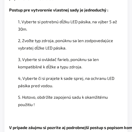
Postup pre vytvorenie vlastnej sady je jednoduchý : 
1, Vyberte si potrebnú dĺžku LED pásika, na výber 5 až
30m.
2, Zvoľte typ zdroja, ponúknu sa len zodpovedajúce
vybratej dĺžke LED pásika.
3, Vyberte si ovládač farieb, ponúknu sa len
kompatibilné k dĺžke a typu zdroja.
4, Vyberte či si prajete k sade sprej, na ochranu LED
pásika pred vodou.
5. Hotovo, obdržíte zapojenú sadu k okamžitému
použitiu !
V prípade záujmu si pozrite aj podrobnejší postup s popisom ko