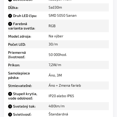
5až30m
Dĺžka
:
SMD 5050 Sanan
Druh LED čipu
:
?
Farebná
?
RGB
varianta svetla
:
Na výber
Model zdroja
:
30/m
Počet LED
:
Priemerná
50 000hod.
životnosť
:
7,2W/m
Príkon
:
Samolepiaca
Áno, 3M
páska
:
Áno + Zmena farieb
Stmievateľné
:
Stupeň krytia,
?
IP20 alebo IP65
vode odolnosť
:
480lm/m
Svetelný tok
:
?
Štandardná
Svietivosť
:
?