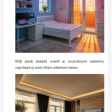
RGB pásik dokáže svietiť aj neutrálnymi odtieňmi,
napríklad aj zlato žltým odtieňom bielej: