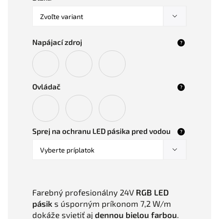
Napájací zdroj
?
Ovládač
?
Sprej na ochranu LED pásika pred vodou
?
Farebný profesionálny 24V
RGB LED
pásik
s úsporným príkonom 7,2 W/m
dokáže svietiť aj
dennou bielou farbou
.