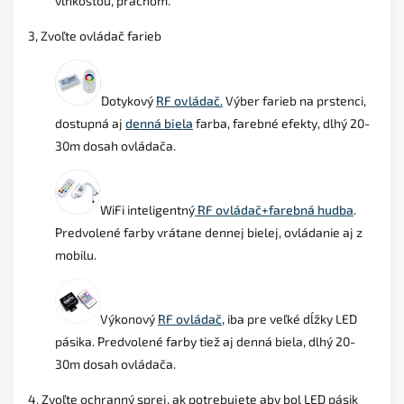
vlhkosťou, prachom.
3, Zvoľte ovládač farieb
Dotykový
RF ovládač.
Výber farieb na prstenci,
dostupná aj
denná biela
farba, farebné efekty, dlhý 20-
30m dosah ovládača.
WiFi inteligentný
RF ovládač+farebná hudba
.
Predvolené farby vrátane dennej bielej, ovládanie aj z
mobilu.
Výkonový
RF ovládač,
iba pre veľké dĺžky LED
pásika. Predvolené farby tiež aj denná biela, dlhý 20-
30m dosah ovládača.
4, Zvoľte ochranný sprej, ak potrebujete aby bol LED pásik