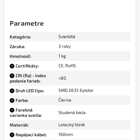
Parametre
Svietidlá
Kategória
:
3 roky
Záruka
:
1 kg
Hmotnosť
:
CE, RoHS
Certifikáty
:
?
CRI (Ra) - index
?
>80
podania farieb
:
SMD 2835 Epistar
Druh LED čipu
:
?
Čierna
Farba
:
?
Farebná
?
Studená biela
varianta svetla
:
Letecký hliník
Materiál
:
160mm
Napájací kábel
:
?