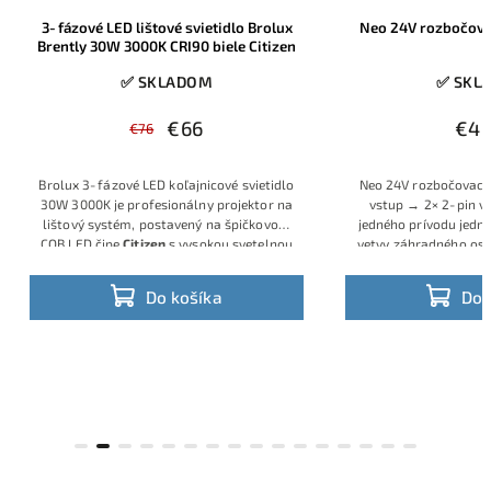
3‑fázové LED lištové svietidlo Brolux
Neo 24V rozbočovač
Brently 30W 3000K CRI90 biele Citizen
✅ SKLADOM
✅ SKL
€66
€4,
€76
Brolux 3‑fázové LED koľajnicové svietidlo
Neo 24V rozbočovací
30W 3000K je profesionálny projektor na
vstup → 2× 2‑pin vý
lištový systém, postavený na špičkovom
jedného prívodu jedn
COB LED čipe
Citizen
s vysokou svetelnou
vetvy záhradného osv
účinnosťou a indexom podania farieb
CRI
vodičov. Vďaka orig
≥ 90
. Svietidlo je určené pre 3‑fázové
je plne kompatibiln
Do košíka
Do 
lišty, takže ho môžete zapojiť do jednej z
komponentmi Neo 
troch samostatných skupín svetiel a
množstvo kombiná
vytvárať komplexné svetelné scény v
hotových Neo sadác
predajniach, showroomoch, galériách aj
vlastnej 
kanceláriách. Biele prevedenie a čistý
valcový tvar pôsobia moderne a hodia sa
do väčšiny interiérov.