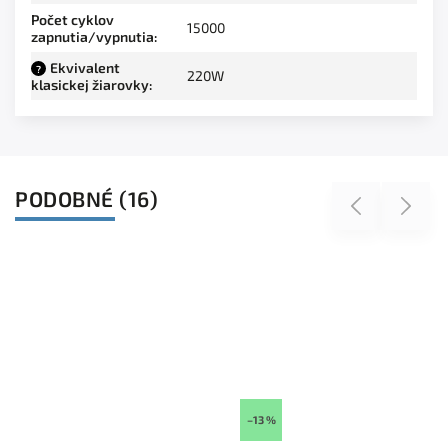
Počet cyklov
15000
zapnutia/vypnutia
:
Ekvivalent
?
220W
klasickej žiarovky
:
PODOBNÉ (16)
Previous
Next
–13 %