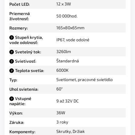
12 x 3W
Počet LED
:
Priemerná
50 000hod.
životnosť
:
165x80x65mm
Rozmery
:
Stupeň krytia,
?
IP67, vode odolné
vode odolnosť
:
3260lm
Svetelný tok
:
?
Štandardná
Svietivosť
:
?
6000K
Teplota svetla
:
?
Svetlomet, pracovné svietidlo
Typ
:
60°
Uhol svietenia
:
Vstupné
?
9 až 32V DC
napätie
:
36W
Výkon
:
3 roky
Záruka
:
Skrutky, Držiak
Komponenty
: