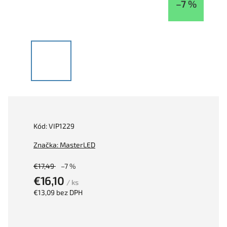
–7 %
Kód:
VIP1229
Značka:
MasterLED
€17,49
–7 %
€16,10
/ ks
€13,09 bez DPH