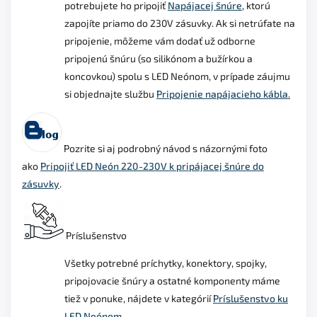
potrebujete ho pripojiť
Napájacej šnúre
, ktorú
zapojíte priamo do 230V zásuvky. Ak si netrúfate na
pripojenie, môžeme vám dodať už odborne
pripojenú šnúru (so silikónom a bužírkou a
koncovkou) spolu s LED Neónom, v prípade záujmu
si objednajte službu
Pripojenie napájacieho kábla.
Pozrite si aj podrobný návod s názornými foto
ako
Pripojiť LED Neón 220-230V k pripájacej šnúre do
zásuvky
.
Príslušenstvo
Všetky potrebné príchytky, konektory, spojky,
pripojovacie šnúry a ostatné komponenty máme
tiež v ponuke, nájdete v kategórií
Príslušenstvo ku
LED Neónom