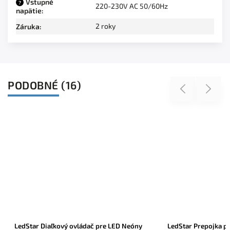
Vstupné
?
220-230V AC 50/60Hz
napätie
:
2 roky
Záruka
:
PODOBNÉ (16)
Previous
Next
LedStar Diaľkový ovládač pre LED Neóny
LedStar Prepojka p