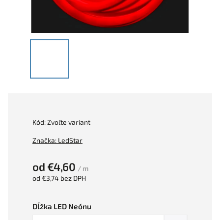
Kód:
Zvoľte variant
Značka:
LedStar
od
€4,60
/ m
od
€3,74
bez DPH
Dĺžka LED Neónu