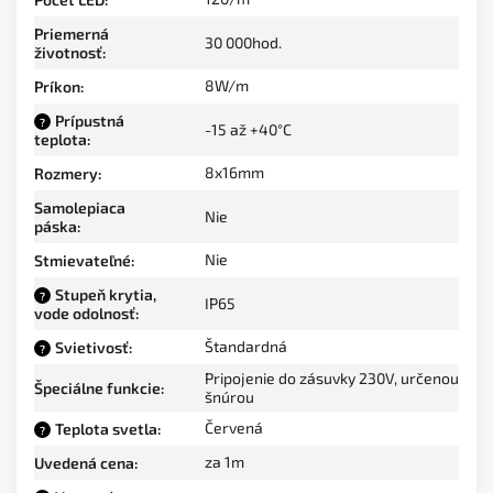
Priemerná
30 000hod.
životnosť
:
8W/m
Príkon
:
Prípustná
?
-15 až +40°C
teplota
:
8x16mm
Rozmery
:
Samolepiaca
Nie
páska
:
Nie
Stmievateľné
:
Stupeň krytia,
?
IP65
vode odolnosť
:
Štandardná
Svietivosť
:
?
Pripojenie do zásuvky 230V, určenou
Špeciálne funkcie
:
šnúrou
Červená
Teplota svetla
:
?
za 1m
Uvedená cena
: