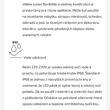
Vďaka svojej flexibilite a odolnej konštrukcii je
predurčený pre rôzne aplikácie. Môže byť použitý
na osvetlenie nábytku, stropov miestností, schodov,
zábradlí a pod. Je skvelým riešením pre dekoráciu
interiéru, vytváranie pôsobivých nápisov alebo
svetelných reklám.
Vode odolnosť
Neón 220-230V je vysoko odolný voči vode a
prachu, čo potvrdzuje trieda krytia IP68. Štandard
IP68 je jednou z najvyšších úrovní ochrany a
znamená, že LED pásik je úplne tesný a odolný voči
poliatiu. Dá sa použiť v interiéri aj exteriéri bez obáv
z poškodenia. Očakáva sa potrebné ošetrenie miest
spojov silikónom a tepelne zmrštiteľnou bužírkou.