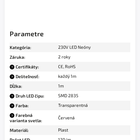
Parametre
230V LED Neóny
Kategória
:
2 roky
Záruka
:
CE, RoHS
Certifikáty
:
?
každý 1m
Deliteľnosť
:
?
1m
Dĺžka
:
SMD 2835
Druh LED čipu
:
?
Transparentná
Farba
:
?
Farebná
?
Červená
varianta svetla
:
Plast
Materiál
:
120/m
Počet LED
: