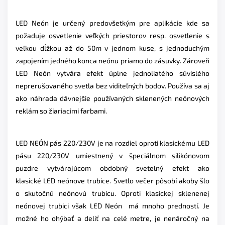
LED Neón je určený predovšetkým pre aplikácie kde sa
požaduje osvetlenie veľkých priestorov resp. osvetlenie s
veľkou dĺžkou až do 50m v jednom kuse, s jednoduchým
zapojením jedného konca neónu priamo do zásuvky. Zároveň
LED Neón vytvára efekt úplne jednoliatého súvislého
neprerušovaného svetla bez viditeľných bodov. Používa sa aj
ako náhrada dávnejšie používaných sklenených neónových
reklám so žiariacimi farbami.
LED NEÓN pás 220/230V je na rozdiel oproti klasickému LED
pásu 220/230V umiestnený v špeciálnom silikónovom
puzdre vytvárajúcom obdobný svetelný efekt ako
klasické LED neónove trubice. Svetlo večer pôsobí akoby šlo
o skutočnú neónovú trubicu. Oproti klasickej sklenenej
neónovej trubici však LED Neón má mnoho predností. Je
možné ho ohýbať a deliť na celé metre, je nenáročný na