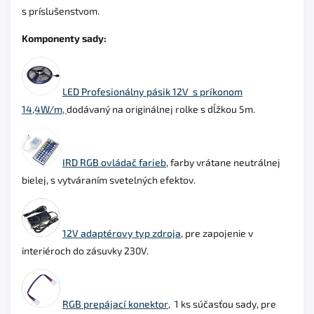
s príslušenstvom.
Komponenty sady:
LED Profesionálny pásik 12V s príkonom
14,4W/m,
dodávaný na originálnej rolke s dĺžkou 5m.
IRD RGB ovládač farieb
, farby vrátane neutrálnej
bielej, s vytváraním svetelných efektov.
12V adaptérovy typ zdroja,
pre zapojenie v
interiéroch do zásuvky 230V.
RGB prepájací konektor
, 1 ks súčasťou sady, pre