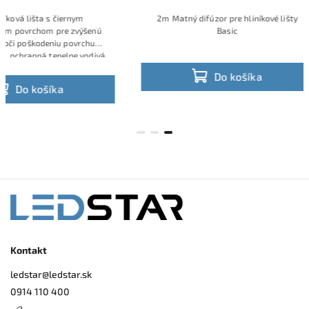
 lišta s čiernym
2m Matný difúzor pre hliníkové lišty
vrchom pre zvýšenú
Basic
poškodeniu povrchu
ranná tepelne vodivá
miestnenie LED pásika
Do košíka
o košíka
Kontakt
ledstar
@
ledstar.sk
0914 110 400