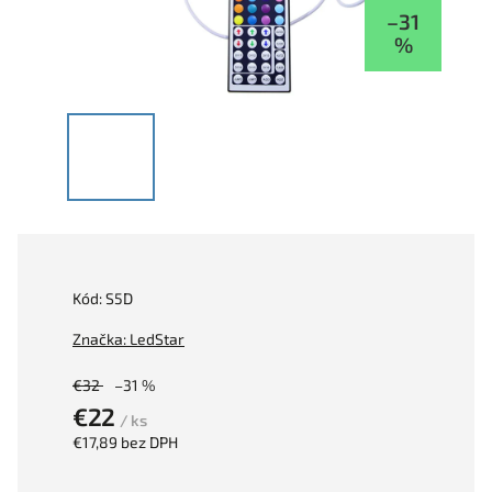
–31
%
Kód:
S5D
Značka:
LedStar
€32
–31 %
€22
/ ks
€17,89 bez DPH