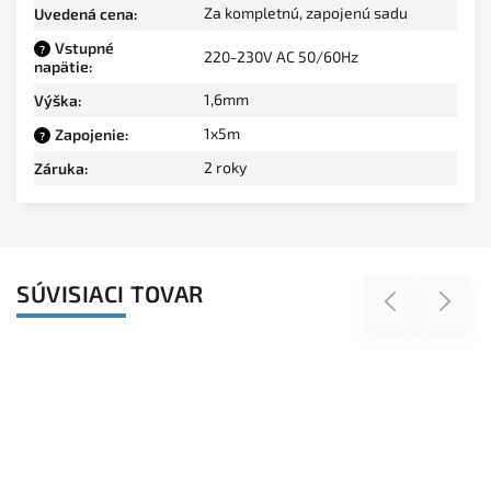
Za kompletnú, zapojenú sadu
Uvedená cena
:
Vstupné
?
220-230V AC 50/60Hz
napätie
:
1,6mm
Výška
:
1x5m
Zapojenie
:
?
2 roky
Záruka
:
SÚVISIACI TOVAR
Previous
Next