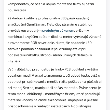
komponentov, čo ocenia najmä montážne firmy aj bežní
používatelia.
Základom kvality je profesionálny LED pásik osadený
značkovými čipmi Sanan. Tieto čipy sú známe stabilnou
prevádzkou a dobrým
svetelným výkonom
, pričom v
kombinácii s vyšším počtom diód na meter vytvárajú výrazné
a rovnomerné RGB osvetlenie. Hustejšie osadenie LED
zároveň pomáha dosiahnuť lepší vizuálny efekt pri
podsvietení nábytku, stropov alebo líniových detailov v
interiéri.
Veľmi dôležitou prednosťou je hrubý PCB podklad s vyšším
obsahom medi. V praxi to znamená lepší odvod tepla, vyššiu
odolnosť pri spájkovaní a menšie riziko poškodenia plošiek aj
pri menej šetrnej manipulácii počas montáže. Práve preto je
tento model obľúbený u montážnych firiem, ktoré potrebujú
materiál vhodný na časté skracovanie, napájanie a presné
prispôsobovanie v reálnych inštaláciách. Robustnejšie