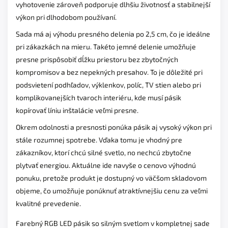
vyhotovenie zároveň podporuje dlhšiu životnosť a stabilnejší
výkon pri dlhodobom používaní.
Sada má aj výhodu presného delenia po 2,5 cm, čo je ideálne
pri zákazkách na mieru. Takéto jemné delenie umožňuje
presne prispôsobiť dĺžku priestoru bez zbytočných
kompromisov a bez nepekných presahov. To je dôležité pri
podsvietení podhľadov, výklenkov, políc, TV stien alebo pri
komplikovanejších tvaroch interiéru, kde musí pásik
kopírovať líniu inštalácie veľmi presne.
Okrem odolnosti a presnosti ponúka pásik aj vysoký výkon pri
stále rozumnej spotrebe. Vďaka tomu je vhodný pre
zákazníkov, ktorí chcú silné svetlo, no nechcú zbytočne
plytvať energiou. Aktuálne ide navyše o cenovo výhodnú
ponuku, pretože produkt je dostupný vo väčšom skladovom
objeme, čo umožňuje ponúknuť atraktívnejšiu cenu za veľmi
kvalitné prevedenie.
Farebný RGB LED pásik so silným svetlom v kompletnej sade