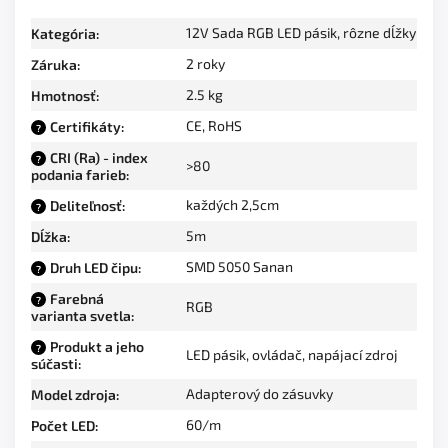
12V Sada RGB LED pásik, rôzne dĺžky
Kategória
:
2 roky
Záruka
:
2.5 kg
Hmotnosť
:
CE, RoHS
Certifikáty
:
?
CRI (Ra) - index
?
>80
podania farieb
:
každých 2,5cm
Deliteľnosť
:
?
5m
Dĺžka
:
SMD 5050 Sanan
Druh LED čipu
:
?
Farebná
?
RGB
varianta svetla
:
Produkt a jeho
?
LED pásik, ovládač, napájací zdroj
súčasti
:
Adapterový do zásuvky
Model zdroja
:
60/m
Počet LED
: