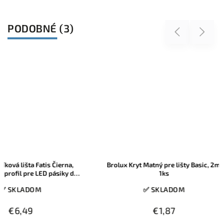
PODOBNÉ (3)
Previous
Next
 lišta Fatis Čierna,
Brolux Kryt Matný pre lišty Basic, 2m,
il pre LED pásiky do
1ks
 2m, 1ks
KLADOM
✅ SKLADOM
6,49
€1,87