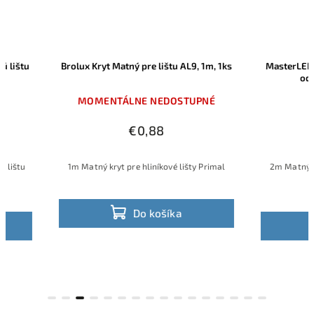
Brolux Kryt Matný pre lištu AL9, 1m, 1ks
MasterLED Kryt Matn
od MasterLE
MOMENTÁLNE NEDOSTUPNÉ
✅ SKL
€0,88
€1,
1m Matný kryt pre hliníkové lišty Primal
2m Matný kryt pre vše
od Mast
Do košíka
Do 