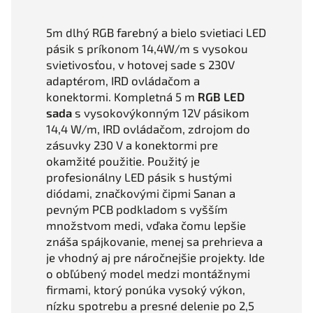
5m dlhý RGB farebný a bielo svietiaci LED
pásik s príkonom 14,4W/m s vysokou
svietivosťou, v hotovej sade s 230V
adaptérom, IRD ovládačom a
konektormi. Kompletná 5 m
RGB LED
sada
s vysokovýkonným 12V pásikom
14,4 W/m, IRD ovládačom, zdrojom do
zásuvky 230 V a konektormi pre
okamžité použitie. Použitý je
profesionálny LED pásik s hustými
diódami, značkovými čipmi Sanan a
pevným PCB podkladom s vyšším
množstvom medi, vďaka čomu lepšie
znáša spájkovanie, menej sa prehrieva a
je vhodný aj pre náročnejšie projekty. Ide
o obľúbený model medzi montážnymi
firmami, ktorý ponúka vysoký výkon,
nízku spotrebu a presné delenie po 2,5