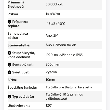
Priemerná
50 000hod.
životnosť
:
14,4W/m
Príkon
:
Prípustná
?
-15 až +40°C
teplota
:
Samolepiaca
Áno, 3M
páska
:
Áno + Zmena farieb
Stmievateľné
:
Stupeň krytia,
?
IP20, na vyžiadanie IP65
vode odolnosť
:
960lm/m
Svetelný tok
:
?
Vysoká
Svietivosť
:
?
10mm
Šírka
:
Tlačidlo pre Bielu farbu svetla
Špeciálne funkcie
:
Tlačidlový, IR (s priamou
Typ ovládača
:
?
viditeľnosťou)
120°
Uhol svietenia
: