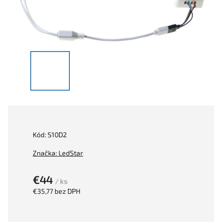
Kód:
S10D2
Značka:
LedStar
€44
/ ks
€35,77 bez DPH