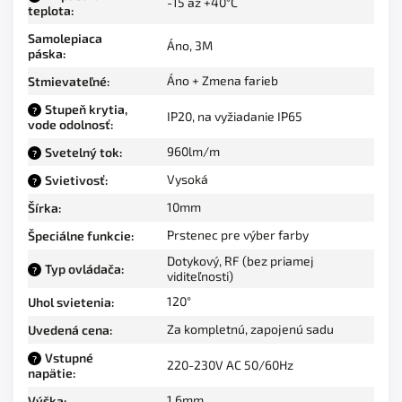
-15 až +40°C
teplota
:
Samolepiaca
Áno, 3M
páska
:
Áno + Zmena farieb
Stmievateľné
:
Stupeň krytia,
?
IP20, na vyžiadanie IP65
vode odolnosť
:
960lm/m
Svetelný tok
:
?
Vysoká
Svietivosť
:
?
10mm
Šírka
:
Prstenec pre výber farby
Špeciálne funkcie
:
Dotykový, RF (bez priamej
Typ ovládača
:
?
viditeľnosti)
120°
Uhol svietenia
:
Za kompletnú, zapojenú sadu
Uvedená cena
:
Vstupné
?
220-230V AC 50/60Hz
napätie
:
1,6mm
Výška
: