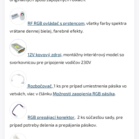
RF RGB ovládač s prstencom
, všetky farby spektra
vrátane dennej bielej, farebné efekty.
12V kovový zdroj,
montážny interiérový model so
svorkovnicou pre pripojenie vodičov 230V
Rozbočovač,
1 ks
pre prípad umiestnenia pásika vo
vetvách, viac v článku
Možnosti zapojenia RGB pásika
.
RGB prepájací konektor
, 2 ks súčasťou sady, pre
prípad potreby delenia a prepájania pásikov.