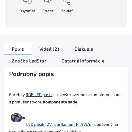
Opýtať sa
Strážiť
Zdieľať
Popis
Videá (2)
Diskusia
Značka
LedStar
Ostatné informácie
Podrobný popis
Farebný
RGB LED pásik
so silným svetlom v kompletnej sade
s príslušenstvom.
Komponenty sady:
LED pásik 12V s príkonom 14.4W/m,
dodávaný na
originálnych spolu zapojených rolkách.