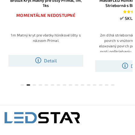
Brolux Kryt Matný pre lišty Primal, 1m,
MasterLED Hliníkov
1ks
Strieborná s Bi
príslušenstvo
MOMENTÁLNE NEDOSTUPNÉ
✅ SKL
1m Matný kryt pre všetky hliníkové lišty s
2m dlhá strieborná 
názvom Primal
povrch s vnútorn
eloxovaný povrch pr
proti poškriabaniu,
matným krytom, konc
Detail
príchy
D