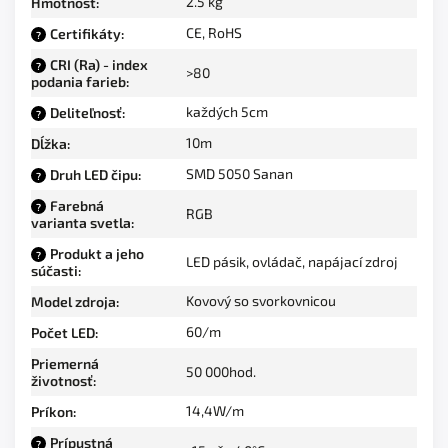
2.5 kg
Hmotnosť
:
CE, RoHS
Certifikáty
:
?
CRI (Ra) - index
?
>80
podania farieb
:
každých 5cm
Deliteľnosť
:
?
10m
Dĺžka
:
SMD 5050 Sanan
Druh LED čipu
:
?
Farebná
?
RGB
varianta svetla
:
Produkt a jeho
?
LED pásik, ovládač, napájací zdroj
súčasti
:
Kovový so svorkovnicou
Model zdroja
:
60/m
Počet LED
:
Priemerná
50 000hod.
životnosť
:
14,4W/m
Príkon
:
Prípustná
?