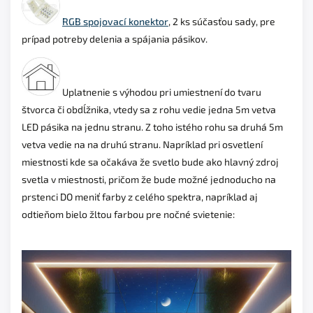
RGB spojovací konektor
, 2 ks súčasťou sady, pre
prípad potreby delenia a spájania pásikov.
Uplatnenie s výhodou pri umiestnení do tvaru
štvorca či obdĺžnika, vtedy sa z rohu vedie jedna 5m vetva
LED pásika na jednu stranu. Z toho istého rohu sa druhá 5m
vetva vedie na na druhú stranu. Napríklad pri osvetlení
miestnosti kde sa očakáva že svetlo bude ako hlavný zdroj
svetla v miestnosti, pričom že bude možné jednoducho na
prstenci DO meniť farby z celého spektra, napríklad aj
odtieňom bielo žltou farbou pre nočné svietenie: