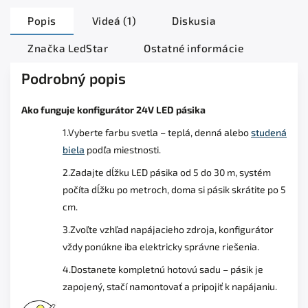
Popis
Videá (1)
Diskusia
Značka
LedStar
Ostatné informácie
Podrobný popis
Ako funguje konfigurátor 24V LED pásika
1.Vyberte farbu svetla – teplá, denná alebo
studená
biela
podľa miestnosti.
2.Zadajte dĺžku LED pásika od 5 do 30 m, systém
počíta dĺžku po metroch, doma si pásik skrátite po 5
cm.
3.Zvoľte vzhľad napájacieho zdroja, konfigurátor
vždy ponúkne iba elektricky správne riešenia.
4.Dostanete kompletnú hotovú sadu – pásik je
zapojený, stačí namontovať a pripojiť k napájaniu.