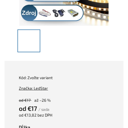
Kód:
Zvoľte variant
Značka:
LedStar
od €17
až –26 %
od
€17
/ sada
od
€13,82
bez DPH
Dĺžka