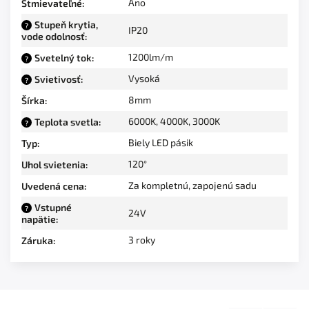
Áno
Stmievateľné
:
Stupeň krytia,
?
IP20
vode odolnosť
:
1200lm/m
Svetelný tok
:
?
Vysoká
Svietivosť
:
?
8mm
Šírka
:
6000K
,
4000K
,
3000K
Teplota svetla
:
?
Biely LED pásik
Typ
:
120°
Uhol svietenia
:
Za kompletnú, zapojenú sadu
Uvedená cena
:
Vstupné
?
24V
napätie
:
3 roky
Záruka
: