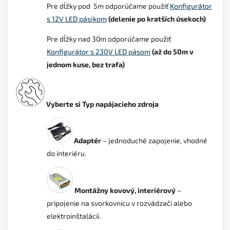
Pre dĺžky pod 5m odporúčame použiť
Konfigurátor
s 12V LED pásikom
(delenie po kratších úsekoch)
Pre dĺžky nad 30m odporúčame použiť
Konfigurátor s 230V LED pásom
(až do 50m v
jednom kuse, bez trafa)
Vyberte si Typ napájacieho zdroja
Adaptér
– jednoduché zapojenie, vhodné
do interiéru.
Montážny kovový, interiérový
–
pripojenie na svorkovnicu v rozvádzači alebo
elektroinštalácii.