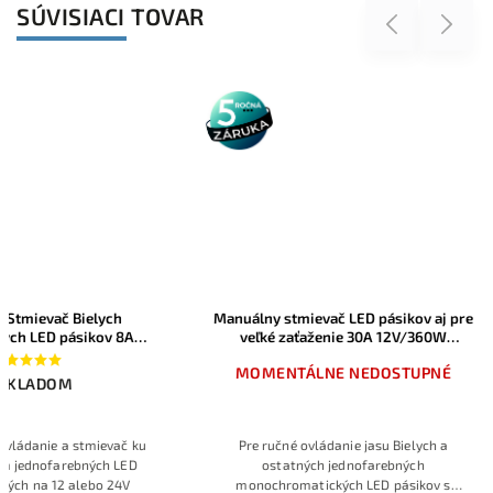
SÚVISIACI TOVAR
Previous
Next
5 rokov
záruka
Manuálny stmievač LED pásikov aj pre
LedStar RF sada 
veľké zaťaženie 30A 12V/360W
ovládanie (vysie
24V/720W
(prijímač) Bielyc
MOMENTÁLNE NEDOSTUPNÉ
✅ SKL
12V/96W 2
Pre ručné ovládanie jasu Bielych a
Bezdrôtový RF stmi
ostatných jednofarebných
diaľkovým ovládač
monochromatických LED pásikov s
jednofarebné LED 