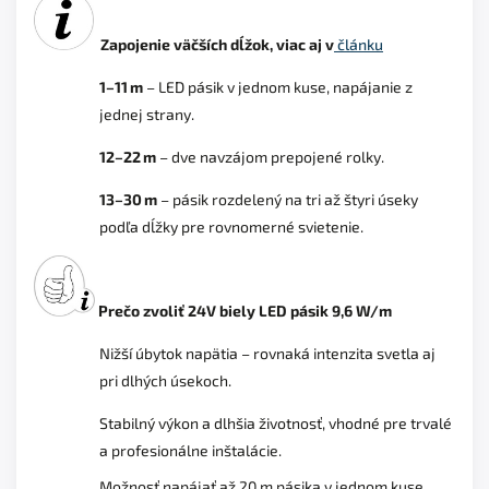
Zapojenie väčších dĺžok, viac aj v
článku
1–11 m
–
LED pásik v jednom kuse, napájanie z
jednej strany.
12–22 m
–
dve navzájom prepojené rolky.
13–30 m
–
pásik rozdelený na tri až štyri úseky
podľa dĺžky pre rovnomerné svietenie.
Prečo zvoliť 24V biely LED pásik 9,6 W/m
Nižší úbytok napätia – rovnaká intenzita svetla aj
pri dlhých úsekoch.
Stabilný výkon a dlhšia životnosť, vhodné pre trvalé
a profesionálne inštalácie.
Možnosť napájať až 20 m pásika v jednom kuse.