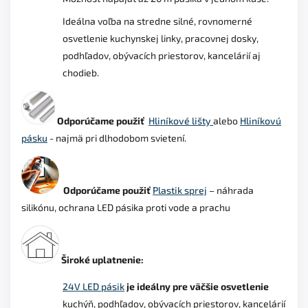
Ideálna voľba na stredne silné, rovnomerné
osvetlenie kuchynskej linky, pracovnej dosky,
podhľadov, obývacích priestorov, kancelárií aj
chodieb.
Odporúčame použiť
Hliníkové lišty
alebo
Hliníkovú
pásku
-
najmä pri dlhodobom svietení.
Odporúčame použiť
Plastik sprej
– náhrada
silikónu, ochrana LED pásika proti vode a prachu
Široké uplatnenie:
24V LED pásik
je ideálny pre väčšie osvetlenie
kuchýň, podhľadov, obývacích priestorov, kancelárií