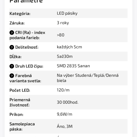
LED pásiky
Kategória
:
3 roky
Záruka
:
CRI (Ra) - index
?
>80
podania farieb
:
každých 5cm
Deliteľnosť
:
?
5až30m
Dĺžka
:
SMD 2835 Sanan
Druh LED čipu
:
?
Na výber Studená/Teplá/Denná
Farebná
?
biela
varianta svetla
:
120/m
Počet LED
:
Priemerná
30 000hod.
životnosť
:
9,6W/m
Príkon
:
Samolepiaca
Áno, 3M
páska
: