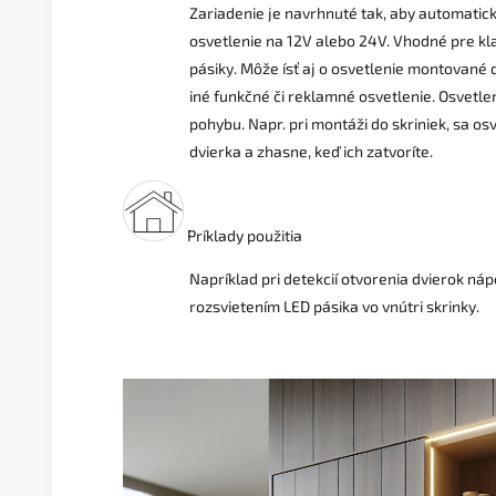
Zariadenie je navrhnuté tak, aby automatick
osvetlenie na 12V alebo 24V. Vhodné pre kl
pásiky. Môže ísť aj o osvetlenie montované d
iné funkčné či reklamné osvetlenie. Osvetlen
pohybu. Napr. pri montáži do skriniek, sa os
dvierka a zhasne, keď ich zatvoríte.
Príklady použitia
Napríklad pri detekcií otvorenia dvierok ná
rozsvietením LED pásika vo vnútri skrinky.