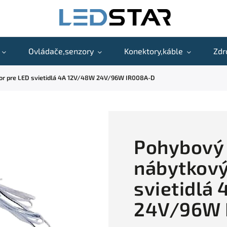
Ovládače,senzory
Konektory,káble
Zdr
or pre LED svietidlá 4A 12V/48W 24V/96W IR008A-D
Pohybový
nábytkový
svietidlá
24V/96W 