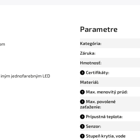
Parametre
Kategória
:
rom
Záruka
:
Hmotnosť
:
Certifikáty
:
?
o iným jednofarebným LED
Materiál
:
Max. menovitý prúd
:
?
Max. povolené
?
zaťaženie
:
Prípustná teplota
:
?
Senzor
:
?
Stupeň krytia, vode
?