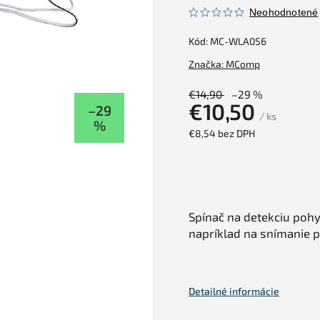
Neohodnotené
Kód:
MC-WLA056
Značka:
MComp
€14,90
–29 %
€10,50
–29
/ ks
%
€8,54 bez DPH
Spínač na detekciu pohyb
napríklad na snímanie 
Detailné informácie