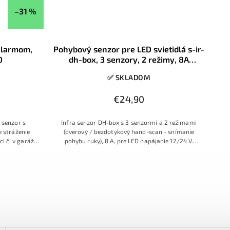
–31 %
alarmom,
Pohybový senzor pre LED svietidlá s-ir-
0
dh-box, 3 senzory, 2 režimy, 8A
12V/24V 96W/192W
✅ SKLADOM
€24,90
 senzor s
Infra senzor DH-box s 3 senzormi a 2 režimami
 stráženie
(dverový / bezdotykový hand-scan - snímanie
i či v garáži.
pohybu ruky), 8 A, pre LED napájanie 12/24 V.
9V batériu,
Pohodlné, bezkontakté ovládanie svetla.
itým zvukom.