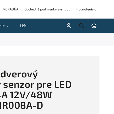
PORADŇA
Obchodné podmienky e-shopu
Hodnotenie obchodu
oje
Lišty
Akcie a výpredaje
Blog
H
 dverový
 senzor pre LED
 4A 12V/48W
IR008A-D