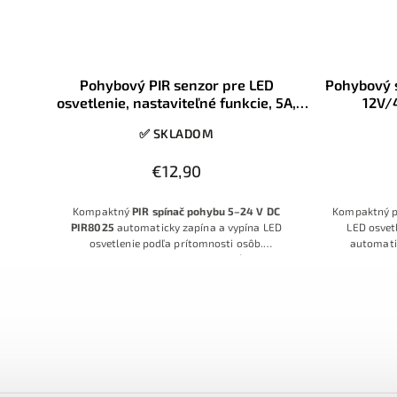
, 2
Pohybový PIR senzor pre LED
Pohybový s
11 –
osvetlenie, nastaviteľné funkcie, 5A,
12V/
5V/12V/24V, MCPIR8025
✅ SKLADOM
€12,90
 LED
Kompaktný
PIR spínač pohybu 5–24 V DC
Kompaktný p
ri 24
PIR8025
automaticky zapína a vypína LED
LED osvet
.
osvetlenie podľa prítomnosti osôb.
automatic
dzi
Podporuje
napájanie 5–24 V DC
, záťaž až
5 A
,
zaznamena
má
nastaviteľné oneskorenie 15 s – 5
Vhodný je pr
min
a
široký uhol snímania 150°
pri dosahu
nábytkové sv
približne
3–5 m
, takže je ideálny pre LED pásiky,
celkovým výk
skrinkové a technické osvetlenie.