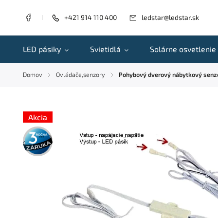
+421 914 110 400
ledstar@ledstar.sk
LED pásiky
Svietidlá
Solárne osvetlenie
Domov
Ovládače,senzory
Pohybový dverový nábytkový senz
/
/
Akcia
3 roky
záruka