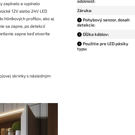
odolnosť
:
y zapínalo a vypínalo
Záruka
:
asické 12V alebo 24V LED
o hliníkových profilov, ako aj
Pohybový senzor, dosah
?
detekcie
:
ie sa zapne, po detekcií
vetlenie zapne keď otvoríte
Dĺžka káblov
:
?
Použitie pre LED pásiky
?
typu
:
pojovej skrinky s následným