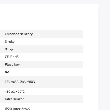
Ovládače,senzory
3 roky
0.1 kg
CE, RoHS
Plast, kov
4A
12V/48A
,
24V/96W
-20 až +60°C
Infra senzor
IP20, interiérový