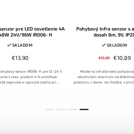
enzor pre LED osvetlenie 4A
Pohybový Infra senzor s 
48W 24V/96W IR006‑H
dosah 8m, 9V, IP2
✅ SKLADOM
✅ SKLADOM
€13,90
€10,89
€15,90
ohybový senzor IR006‑H pre 12–24 V
Moderný infračervený pohybový
lenie s max. prúdom 4 A umožňuje
akustickým alarmom na efektívne
ké zapnutie a vypnutie svetla pri
priestoru v dome, na chodbe, v pivnic
ní pohybu alebo otvorení dvierok.
Jednoduchá montáž, napájanie na 
e LED pásiky v hliníkových profiloch,
dosah 8 metrov, signalizácia hlas
ietidlá, šatníky a kuchynské skrinky s
onom do 48 W pri 12 V alebo 96 W pri
24 V