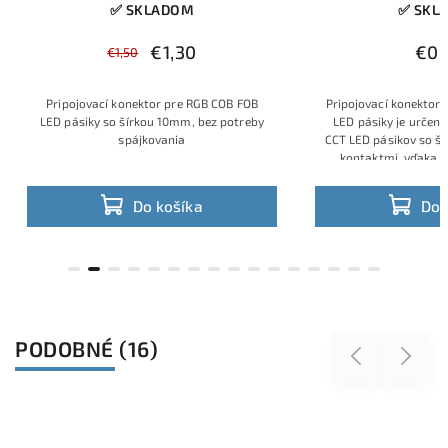
✅ SKLADOM
✅ SKLA
€1,30
€0,9
€1,50
Pripojovací konektor pre RGB COB FOB
Pripojovací konektor pr
LED pásiky so šírkou 10mm, bez potreby
LED pásiky
je určený n
spájkovania
CCT LED pásikov so šírk
kontaktmi, vďaka čo
vytvoríš súvislú líniu
bieleho svetla bez 
Do košíka
Do ko
PODOBNÉ (16)
Previous
Next