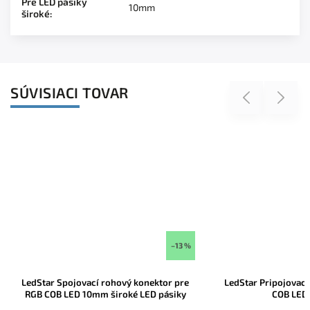
Pre LED pásiky
10mm
široké
:
SÚVISIACI TOVAR
Previous
Next
–13 %
LedStar Spojovací rohový konektor pre
LedStar Pripojovací k
RGB COB LED 10mm široké LED pásiky
COB LED pá