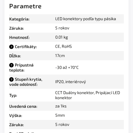
Parametre
LED konektory podľa typu pásika
Kategória
:
5 rokov
Záruka
:
0.01 kg
Hmotnosť
:
CE, RoHS
Certifikáty
:
?
17cm
Dĺžka
:
Prípustná
?
-30 až +70°C
teplota
:
Stupeň krytia,
?
IP20, interiérový
vode odolnosť
:
CCT Duálny konektor
,
Pripájací LED
Typ
:
konektor
za 1ks
Uvedená cena
:
5mm
Výška
:
5 rokov
Záruka
: