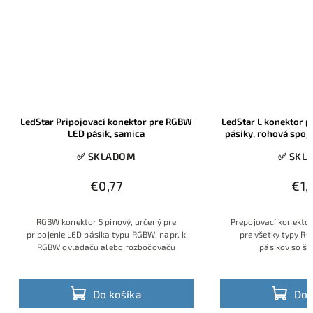
LedStar Pripojovací konektor pre RGBW
LedStar L konektor p
LED pásik, samica
pásiky, rohová spoj
✅ SKLADOM
✅ SKL
€0,77
€1,
RGBW konektor 5 pinový, určený pre
Prepojovací konektor
pripojenie LED pásika typu RGBW, napr. k
pre všetky typy R
RGBW ovládaču alebo rozbočovaču
pásikov so š
Do košíka
Do 