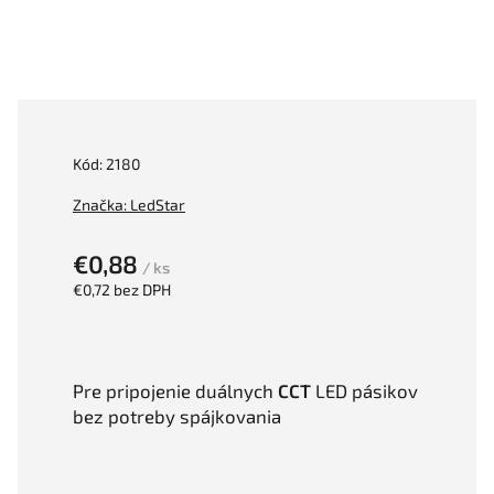
Kód:
2180
Značka:
LedStar
€0,88
/ ks
€0,72 bez DPH
Pre pripojenie duálnych
CCT
LED pásikov
bez potreby spájkovania