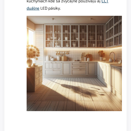
kuchyniach kde sa zvyčajne používajú aj
CCT
duálne
LED pásiky.