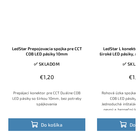
LedStar Prepojovacia spojka pre CCT
LedStar L konekt
COB LED pásiky 10mm
široké LED pásiky, 
✅ SKLADOM
✅ SKL
€1,20
€1,
Prepájací konektor pre CCT Duálne COB
Rohová úzka spojka v
LED pásiky so šírkou 10mm, bez potreby
COB LED pásiky 
spájkovania
Jednoduchá inštaláci
pevný a bezpečný ko
napojenie LED pásik
stupňovým uhlom, sú
Do košíka
Do 
nebude preruše