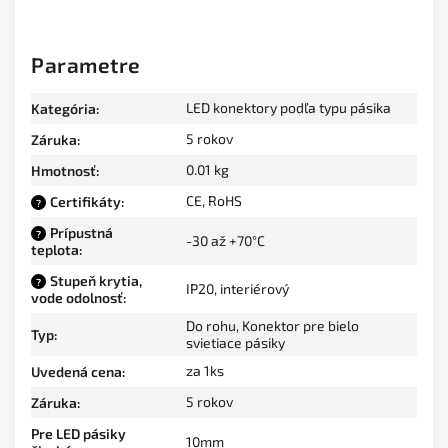
Parametre
LED konektory podľa typu pásika
Kategória
:
5 rokov
Záruka
:
0.01 kg
Hmotnosť
:
CE, RoHS
Certifikáty
:
?
Prípustná
?
-30 až +70°C
teplota
:
Stupeň krytia,
?
IP20, interiérový
vode odolnosť
:
Do rohu
,
Konektor pre bielo
Typ
:
svietiace pásiky
za 1ks
Uvedená cena
:
5 rokov
Záruka
:
Pre LED pásiky
10mm