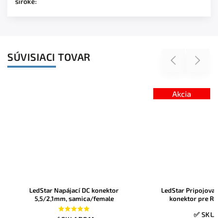
široké
:
SÚVISIACI TOVAR
Previous
Next
Akcia
LedStar Napájací DC konektor
LedStar Pripojova
5,5/2,1mm, samica/female
konektor pre R
✅ SKL