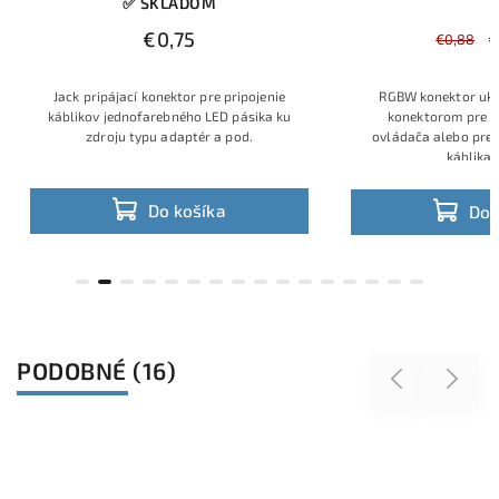
✅ SKLADOM
€0,75
€0,88
Jack pripájací konektor pre pripojenie
RGBW konektor uk
káblikov jednofarebného LED pásika ku
konektorom pre p
zdroju typu adaptér a pod.
ovládača alebo pre
káblika 
Do košíka
Do 
PODOBNÉ (16)
Previous
Next