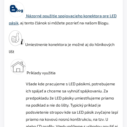
Názorné použitie spojovacieho konektora pre LED
pásik
, aj tento článok si môžete pozrieť na našom Blogu.
Umiestnenie konektora je možné aj do hliníkových
líšt
Príklady využitia
Všade kde pracujeme s LED pásikmi, potrebujeme
ich spájať a chceme sa vyhnúť spájkovaniu. Za
predpokladu že LED pásiky umiestňujeme priamo
na podklad a nie do lišty. Typický príklad je
podsvietenie stropov kde sa LED pásik zvyčajne lepí
priamo na kovovú nosnú konštrukciu, na tzv. U
alebo CD profily. Vtedy môžeme s výhodou použiť aj