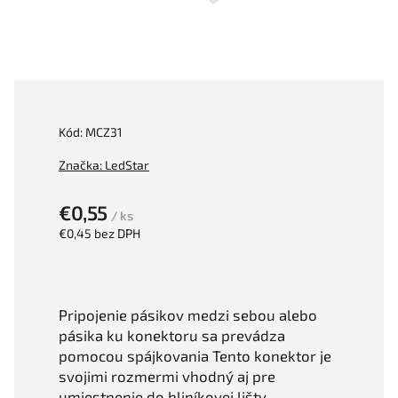
Kód:
MCZ31
Značka:
LedStar
€0,55
/ ks
€0,45 bez DPH
Pripojenie pásikov medzi sebou alebo
pásika ku konektoru sa prevádza
pomocou spájkovania Tento konektor je
svojimi rozmermi vhodný aj pre
umiestnenie do hliníkovej lišty