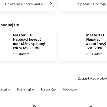
Do krabice pod omietku
Špeciálne zdroje
dávanejšie
MasterLED
MasterLED
Napájací kovový
Napájací
montážny spínaný
adaptérový 
zdroj 12V 250W
12V 120W
✅ Skladom
✅ Skladom
Zobraziť viac produk
anejšie
Najlacnejšie
Najdrahšie
Abecedne