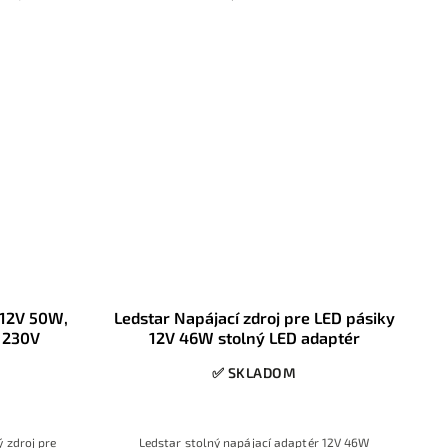
e
 12V 50W,
Ledstar Napájací zdroj pre LED pásiky
 230V
12V 46W stolný LED adaptér
✅ SKLADOM
ý zdroj pre
Ledstar stol
ný napájací adapt
ér 12V 46W