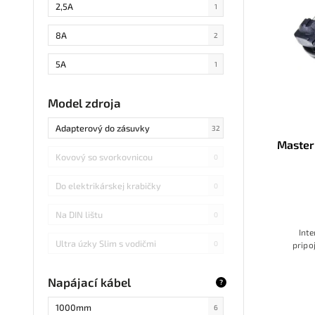
2,5A
1
8A
2
5A
1
4,16A
2
Model zdroja
1A
8
Adapterový do zásuvky
32
Master
16A
0
Kovový so svorkovnicou
0
3A
3
Do elektrikárskej krabičky
0
6A
1
Na DIN lištu
0
Inte
8,3A
0
Ultra úzky Slim s vodičmi
0
pripo
0,8A
0
Plochý Flat so svorkovnicou
0
Napájací kábel
?
12,5A
0
V uzamkýnateľnej skrinke
0
1000mm
6