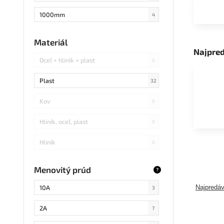
1000mm
4
1500mm
2
Materiál
Najpre
Oceľ + hliník + plast
0
Plast
32
Kov
0
Hliník, oceľ, plast
0
Hliník
0
Plast, kov
0
Menovitý prúd
?
Guma
0
10A
Najpredáv
3
2A
7