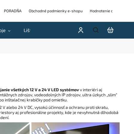
PORADŇA
Obchodné podmienky e-shopu
Hodnotenie obchodu
oje
Lišty
Akcie a výpredaje
Blog
H
janie všetkých 12 V a 24 V LED systémov
v interiéri aj
ntážnych zdrojov, vodeodolných IP zdrojov, ultra úzkych „slim“
bo inštalačnej krabičky pod omietku.
 V alebo 24 V DC, vysokú účinnosť a ochranu proti skratu,
riestory aj profesionálne projekty, kde je nevyhnutná dlhodobá
dení.