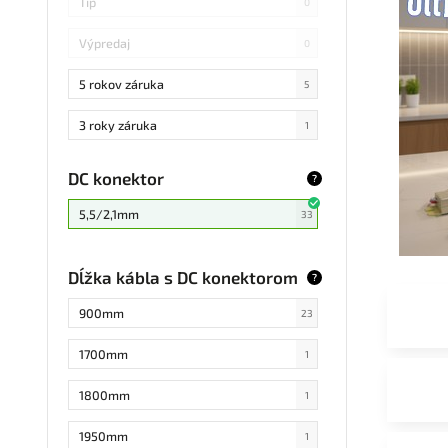
Tip
0
Výpredaj
0
5 rokov záruka
5
3 roky záruka
1
DC konektor
?
5,5/2,1mm
33
Dĺžka kábla s DC konektorom
?
900mm
23
1700mm
1
1800mm
1
1950mm
1