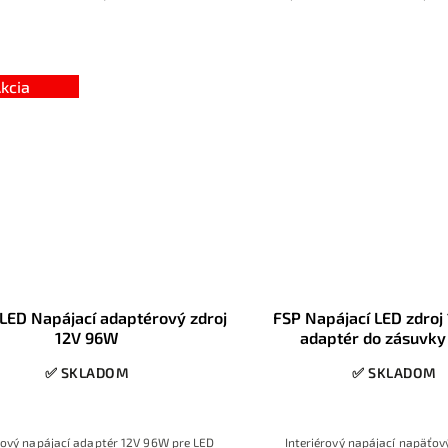
jednosmerné napäti
kcia
 LED Napájací adaptérový zdroj
FSP Napájací LED zdroj
12V 96W
adaptér do zásuvky
✅ SKLADOM
✅ SKLADOM
rový napájací adaptér 12V 96W pre LED
Interiérový napájací napäťov