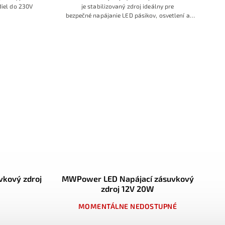
diel do 230V
je
stabilizovaný
zdroj ideáln
y pre
bezpečné
napájanie LED
pásikov, osvet
lení a
elektron
ických zariaden
í v domácnosti
aj
kancelári
i.
vkový zdroj
MWPower LED Napájací zásuvkový
zdroj 12V 20W
MOMENTÁLNE NEDOSTUPNÉ