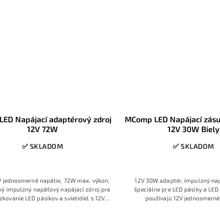
LED Napájací adaptérový zdroj
MComp LED Napájací zásu
12V 72W
12V 30W Biely
✅ SKLADOM
✅ SKLADOM
V jednosmerné napätie, 72W max. výkon,
12V 30W adaptér, impulzný na
ový impulzný napäťový napájací zdroj pre
špeciálne pre LED pásiky a LED
kovanie LED pásikov a svietidiel s 12V
používajú 12V jednosmerné
napätím