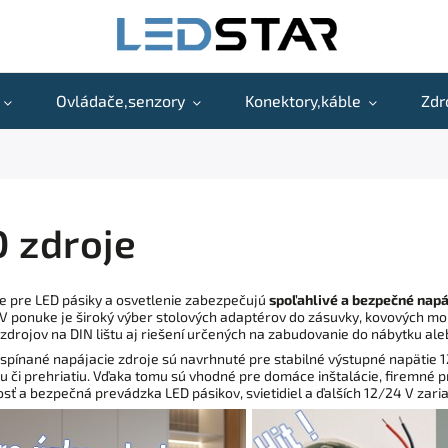
Ovládače,senzory
Konektory,káble
Zdr
 zdroje
e pre LED pásiky a osvetlenie zabezpečujú
spoľahlivé a bezpečné napá
. V ponuke je široký výber stolových adaptérov do zásuvky, kovových mo
zdrojov na DIN lištu aj riešení určených na zabudovanie do nábytku ale
pínané napájacie zdroje sú navrhnuté pre stabilné výstupné napätie 12
u či prehriatiu. Vďaka tomu sú vhodné pre domáce inštalácie, firemné p
osť a bezpečná prevádzka LED pásikov, svietidiel a ďalších 12/24 V zaria