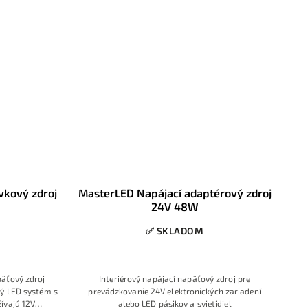
vkový zdroj
MasterLED Napájací adaptérový zdroj
24V 48W
✅ SKLADOM
päťový zdroj
Interiérový napájací napäťový zdroj pre
ný LED systém s
prevádzkovanie 24V elektronických zariadení
ívajú 12V
alebo LED pásikov a svietidiel