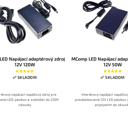
LED Napájací adaptérový zdroj
MComp LED Napájací adapt
12V 120W
12V 50W
✅ SKLADOM
✅ SKLADOM
riérový napájací napäťový zdroj pre
Interiérový napájací napäťov
jenie LED pásikov a svietidiel do 230V
prevádzkovanie 12V LED pásikov a 
zásuvky
pripojením do zásuv