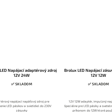
LED Napájací adaptérový zdroj
Brolux LED Napájací zásu
12V 24W
12V 12W
✅ SKLADOM
✅ SKLADOM
riérový napájací napäťový zdroj pre
12V 12W adaptér, impulzný na
jenie LED pásikov a svietidiel do 230V
špeciálne pre LED pásiky a svetel
zásuvky
príkonom do 12W ktoré použ