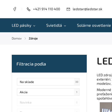
+421 914 110 400
ledstar@ledstar.sk
LED pásiky
Svietidlá
Solárne osvetlenie
Domov
Zdroje
/
LED
LED zdroj
exteriéri
Na sklade
30
modelov, 
Moderné s
Akcia
1
preťaženi
spoľahliv
Novinka
0