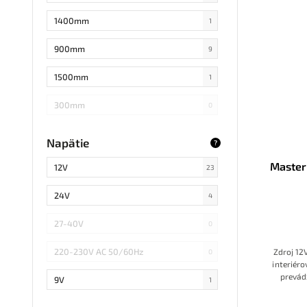
1,3A
0
Zdroj s vodičmi
0
1400mm
1
16,7A
0
Nábytkový zdroj
0
900mm
9
1,6A
0
Úzky Slim zdroj so svorkovnicou
0
1500mm
1
20,83A
0
300mm
0
20A
0
Áno
0
Napätie
?
6,25A
0
1200mm
1
Master
12V
23
2,08A
1
24V
4
11,3A
0
27-40V
0
5,5A
0
220-230V AC 50/60Hz
Zdroj 12
0
40A
0
interiér
prevádz
9V
1
28A
0