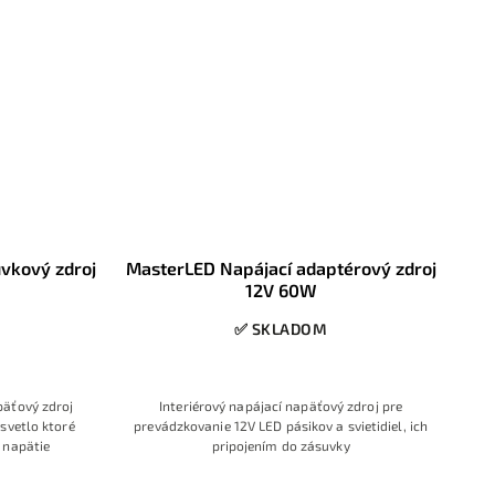
vkový zdroj
MasterLED Napájací adaptérový zdroj
12V 60W
✅ SKLADOM
päťový zdroj
Interiérový napájací napäťový zdroj pre
 svetlo ktoré
prevádzkovanie 12V LED pásikov a svietidiel, ich
 napätie
pripojením do zásuvky