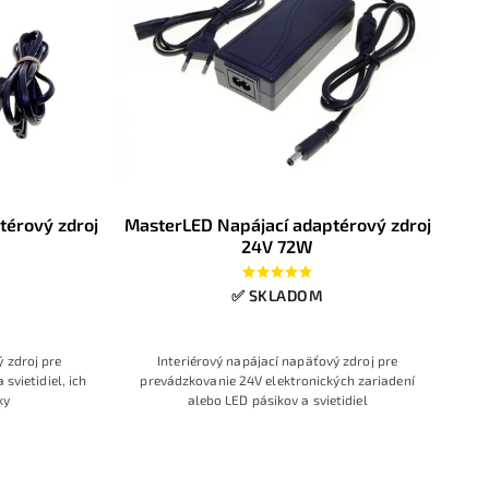
érový zdroj
MasterLED Napájací adaptérový zdroj
24V 72W
✅ SKLADOM
ý zdroj pre
Interiérový napájací napäťový zdroj pre
svietidiel, ich
prevádzkovanie 24V elektronických zariadení
ky
alebo LED pásikov a svietidiel