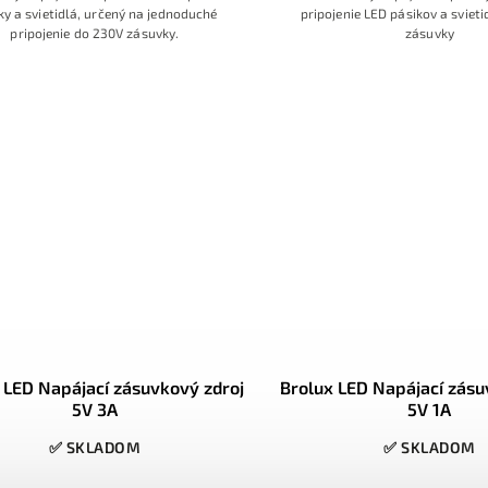
ky a svietidlá, určený na jednoduché
pripojenie LED pásikov a svieti
pripojenie do 230V zásuvky.
zásuvky
 LED Napájací zásuvkový zdroj
Brolux LED Napájací zásu
5V 3A
5V 1A
✅ SKLADOM
✅ SKLADOM