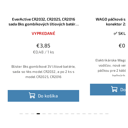
EverActive CR2032, CR2025, CR2016
WAGO páčková spo
sada 8ks gombíkových lítiových batérii,
konektor 2
3V, blister
VYPREDANÉ
✅ SKL
€3,85
€0,
€0,48 / 1 ks
Elektrikárska Wago 
vodičov, nová verz
Blister 8ks gombíkové 3V lítiové batérie,
páčkou pre 2 káble
sada so 4ks model CR2032, a po 2 ks s
bežných 
model CR2025, CR2016
Do 
Do košíka