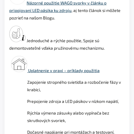
Názorné použitie WAGO svorky v článku o
pripojovaní LED pásika ku zdroju
, aj tento článok si môžete
pozrieť na našom Blogu.
Jednoduché a rýchle použitie, Spoje sú
demontovateľné vďaka pružinovému mechanizmu.
Uplatnenie v praxi – príklady použitia
Zapojenie stropného svietidla a rozbočenie fázy v
krabici,
Prepojenie zdroja a LED pásikov v nízkom napätí,
Rýchla výmena zásuvky alebo vypínača bez
skrutkových svoriek,
Dočasné napájanie pri montážach a testovaní,