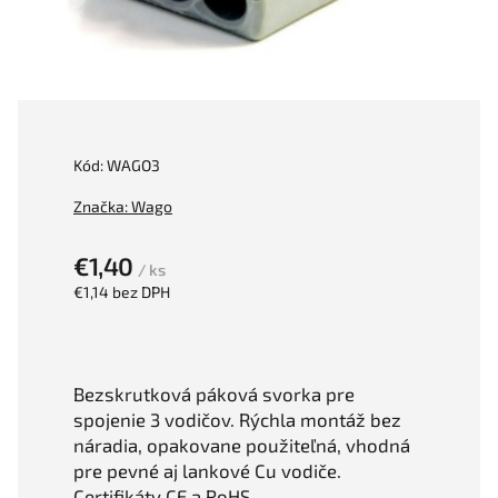
Kód:
WAGO3
Značka:
Wago
€1,40
/ ks
€1,14 bez DPH
Bezskrutková páková svorka pre
spojenie 3 vodičov. Rýchla montáž bez
náradia, opakovane použiteľná, vhodná
pre pevné aj lankové Cu vodiče.
Certifikáty CE a RoHS.