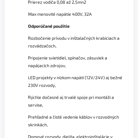
Prierez vodiča 0,08 až 2,5mn2
Max menovité napätie 400V, 32A
Odporúčané použitie
Rozbočenie prívodu v inštalačných krabiciach a
rozvádzačoch,
Pripojenie svietidiel, spínačov, zásuviek a
napájacích zdrojov,
LED projekty v nízkom napätí (12V/24V) aj bežné
230V rozvody,
Rýchle dočasné aj trvalé spoje pri montáži a
servise,
Prehľadné a čisté vedenie káblov v rozvodných
skrinkách,
Domové rozvody, dielňa, elektroinštalácie v