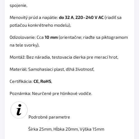
spojenie,
Menovitý prúd a napätie:
do 32 A
,
220–240 V AC
(riadiť sa
potlačou konkrétneho modelu),
Odizolovanie: Cca
10 mm
(orientačne; riaďte sa piktogramom
na tele svorky),
Montáž: Bez náradia, testovacia dierka pre merací hrot,
Materiál: Samohasiaci plast, dlhá životnosť,
Certifikácia:
CE, RoHS
,
Poznámka: Neurčené pre hliníkové vodiče.
Podrobné parametre
Šírka 25mm, Hĺbka 20mm, Výška 15mm