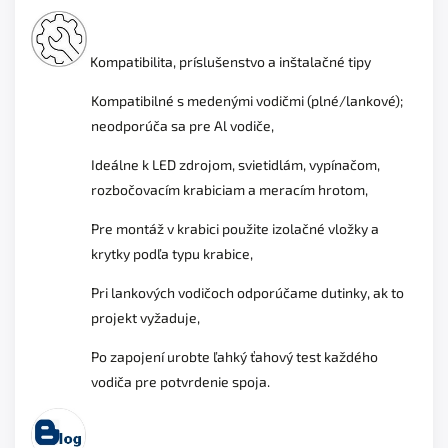
Kompatibilita, príslušenstvo a inštalačné tipy
Kompatibilné s medenými vodičmi (plné/lankové);
neodporúča sa pre Al vodiče,
Ideálne k LED zdrojom, svietidlám, vypínačom,
rozbočovacím krabiciam a meracím hrotom,
Pre montáž v krabici použite izolačné vložky a
krytky podľa typu krabice,
Pri lankových vodičoch odporúčame dutinky, ak to
projekt vyžaduje,
Po zapojení urobte ľahký ťahový test každého
vodiča pre potvrdenie spoja.