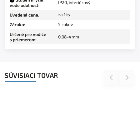
?
IP20, interiérový
vode odolnosť
:
za 1ks
Uvedená cena
:
5 rokov
Záruka
:
Určené pre vodiče
0,08-4mm
s priemerom
:
SÚVISIACI TOVAR
Previous
Next