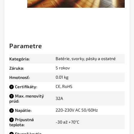
Parametre
Batérie, svorky, pásky a ostatné
Kategória
:
5 rokov
Záruka
:
0.01 kg
Hmotnosť
:
CE, RoHS
Certifikáty
:
?
Max. menovitý
?
32A
prúd
:
220-230V AC 50/60Hz
Napätie
:
?
Prípustná
?
-30 až +70°C
teplota
:
Stupeň krytia,