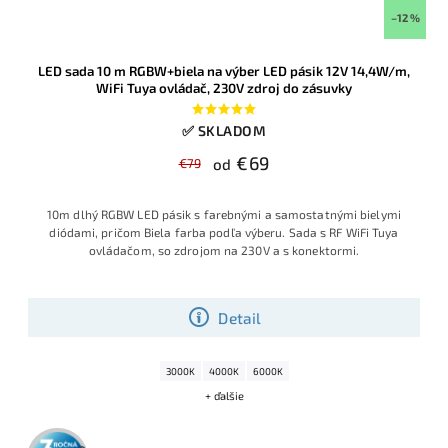
–12 %
LED sada 10 m RGBW+biela na výber LED pásik 12V 14,4W/m,
WiFi Tuya ovládač, 230V zdroj do zásuvky
✅ SKLADOM
€69
€79
od
10m dlhý RGBW LED pásik s farebnými a samostatnými bielymi
diódami, pričom Biela farba podľa výberu. Sada s RF WiFi Tuya
ovládačom, so zdrojom na 230V a s konektormi.
Detail
3000K
4000K
6000K
+ ďalšie
3 roky