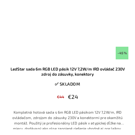
–45 %
LedStar sada 6m RGB LED pásik 12V 7,2W/m IRD ovládač 230V
zdroj do zásuvky, konektory
✅ SKLADOM
€24
€44
Kompletná hotová sada s 6m RGB LED pásikom 12V 7,2W/m, IRD
ovládačom, zdrojom do zásuvky 230V a konektormi pre okamžitú
montáž. Použitý je profesionálny LED pásik v atypickej dĺžke na
mieru, dodávaný ako plne zapojené riešenie vhodné aj pre laikov,
ktorí chcú jednoduchú inštaláciu bez spájkovania a bez ďalšieho