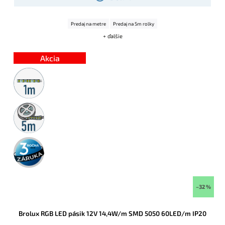
Predaj na metre
Predaj na 5m rolky
+ ďalšie
Akcia
Metrážny
predaj
5m
rolka
3 roky
záruka
–32 %
Brolux RGB LED pásik 12V 14,4W/m SMD 5050 60LED/m IP20