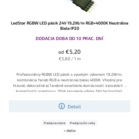
LedStar RGBW LED pásik 24V 19,2W/m RGB+4000K Neutrálna
Biela IP20
DODACIA DOBA DO 10 PRAC. DNÍ
€5,20
od
€3,80 / 1 m
Profesion
álny RGBW LED
pásik s vysok
ým výkonom 19
,2W/m,
kombin
ácia farieb RGB
a neutrálnej
bielej 4000K
. Vhodný pre
hlav
né, dekoračné
aj farebné os
vetlenie domác
ností, kancel
árií a
komerčných
priestorov. D
lhé
zapojenie vď
aka 24V techn
ológii.
Detail
Predaj na metre
Predaj na 5m rolky
+ ďalšie