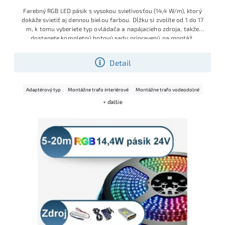
Farebný RGB LED pásik s vysokou svietivosťou (14,4 W/m), ktorý
dokáže svietiť aj dennou bielou farbou. Dĺžku si zvolíte od 1 do 17
m, k tomu vyberiete typ ovládača a napájacieho zdroja, takže
dostanete kompletnú hotovú sadu pripravenú na montáž.
Konfigurátor vám nedovolí vybrať nesprávny zdroj.
Detail
Adaptérový typ
Montážne trafo interiérové
Montážne trafo vodeodolné
+ ďalšie