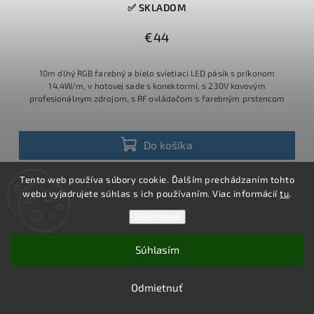
✅ SKLADOM
€44
10m dlhý RGB farebný a bielo svietiaci LED pásik s príkonom
14.4W/m, v hotovej sade s konektormi, s 230V kovovým
profesionálnym zdrojom, s RF ovládačom s farebným prstencom
Do košíka
Tento web používa súbory cookie. Ďalším prechádzaním tohto
webu vyjadrujete súhlas s ich používaním. Viac informácií
tu
.
Nastavenie
Súhlasím
Odmietnuť