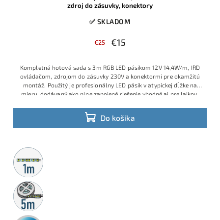
zdroj do zásuvky, konektory
✅ SKLADOM
€15
€25
Kompletná hotová sada s 3m RGB LED pásikom 12V 14,4W/m, IRD
ovládačom, zdrojom do zásuvky 230V a konektormi pre okamžitú
montáž. Použitý je profesionálny LED pásik v atypickej dĺžke na
mieru, dodávaný ako plne zapojené riešenie vhodné aj pre laikov,
ktorí chcú jednoduchú inštaláciu bez spájkovania a bez ďalšieho
príslušenstva. Ide o obľúbený model s veľmi dobrým pomerom
Do košíka
ceny, výkonu a praktickosti, ktorý je v ponuke v obmedzenom
množstve a patrí medzi vyhľadávané hotové RGB sady.
Výhodná
cena vďaka aktuálnej skladovej akcii.
Metrážny
predaj
5m
rolka