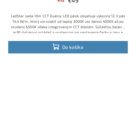
€49
€72
LedStar sada 10m CCT Duálny LED pásik obsahuje výkonný 12 V pás
14,4 W/m, ktorý vie svietiť od teplej 3000K cez dennú 4000K až po
studenú 6500K vďaka integrovaným CCT diódám. Súčasťou balenia
je RF dotykový ovládač s prstencom na nastavenie farby a jasu a
napájací zdroj do zásuvky 230 V, takže ide o hotové plug&play
riešenie bez potreby ďalších komponentov.
Do košíka