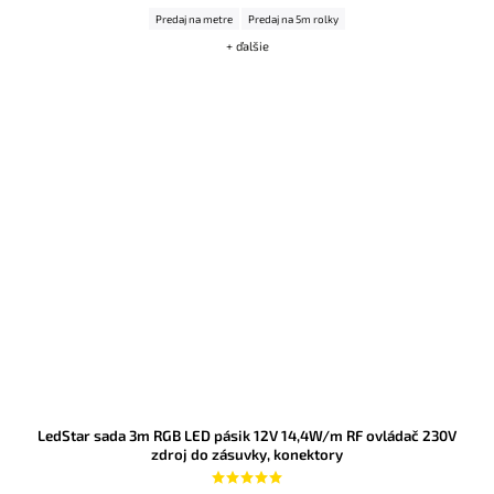
Predaj na metre
Predaj na 5m rolky
+ ďalšie
LedStar sada 3m RGB LED pásik 12V 14,4W/m RF ovládač 230V
zdroj do zásuvky, konektory