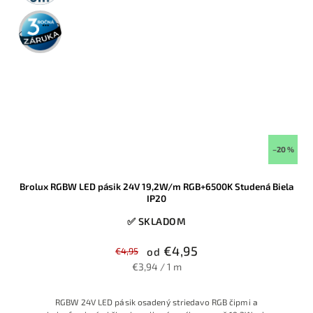
3 roky
záruka
–20 %
Brolux RGBW LED pásik 24V 19,2W/m RGB+6500K Studená Biela
IP20
✅ SKLADOM
€4,95
€4,95
od
€3,94 / 1 m
RGBW 24V LED pásik osadený striedavo RGB čipmi a