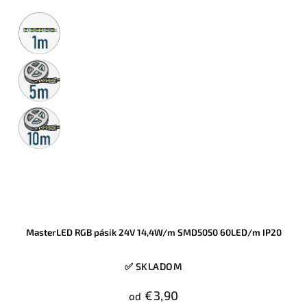
Metrážny
predaj
5m
rolka
10m
rolka
MasterLED RGB pásik 24V 14,4W/m SMD5050 60LED/m IP20
✅ SKLADOM
€3,90
od