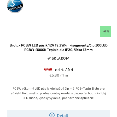
3 roky
záruka
–0 %
Brolux RGBW LED pásik 12V 19,2W/m 4segmenty/čip 300LED
RGBW+3000K Teplá biela IP20, šírka 12mm
✅ SKLADOM
€7,59
€7,59
od
€6,80 / 1 m
RGBW výkonný LED pásik kde každý čip má RGB+Teplú Bielu pre
súvislú líniu svetla, profesionálny model s bielou farbou v každej
LED dióde, vysoký výkon aj pre náročné aplikácie.
Detail