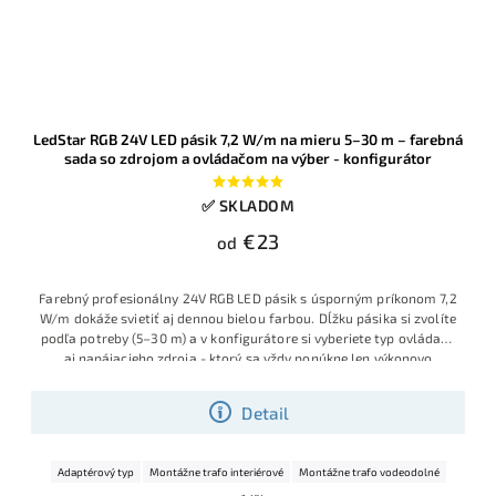
LedStar RGB 24V LED pásik 7,2 W/m na mieru 5–30 m – farebná
sada so zdrojom a ovládačom na výber - konfigurátor
✅ SKLADOM
€23
od
Farebný profesionálny 24V RGB LED pásik s úsporným príkonom 7,2
W/m dokáže svietiť aj dennou bielou farbou. Dĺžku pásika si zvolíte
podľa potreby (5–30 m) a v konfigurátore si vyberiete typ ovládača
aj napájacieho zdroja - ktorý sa vždy ponúkne len výkonovo
správny, takže dostanete kompletnú hotovú sadu pripravenú na
jednoduchú montáž.
Detail
Adaptérový typ
Montážne trafo interiérové
Montážne trafo vodeodolné