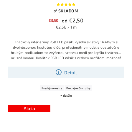
✅ SKLADOM
€2,50
€3,50
od
€2,58 / 1 m
Značkový interiérový RGB LED pásik, vysoko svietivý 14.4W/m s
dvojnásobnou hustotou diód, profesionálny model s dostatočne
hrubým podkladom so zvýšenou vrstvou medi pre lepšiu trvácnosť
pri spájkovaní.
Kvalitný RGB LED pásik s nízkym profilom, možnosť
delenia po 5 cm, plynulé farebné efekty aj statické farby, vhodný
do líšt, podsvietenia či dekorácií.
Detail
Predaj na metre
Predaj na 5m rolky
+ ďalšie
Akcia