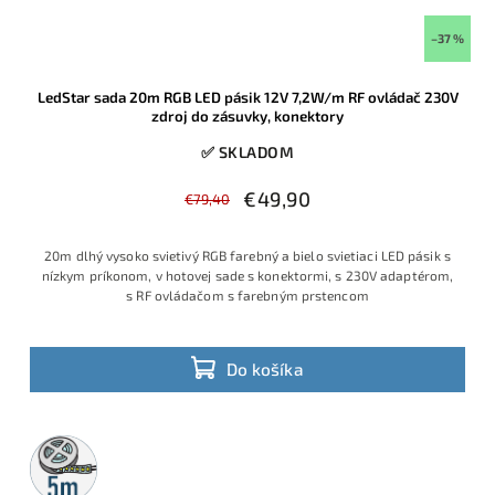
–37 %
LedStar sada 20m RGB LED pásik 12V 7,2W/m RF ovládač 230V
zdroj do zásuvky, konektory
✅ SKLADOM
€49,90
€79,40
20m dlhý vysoko svietivý RGB farebný a bielo svietiaci LED pásik s
nízkym príkonom, v hotovej sade s konektormi, s 230V adaptérom,
s RF ovládačom s farebným prstencom
Do košíka
5m
rolka