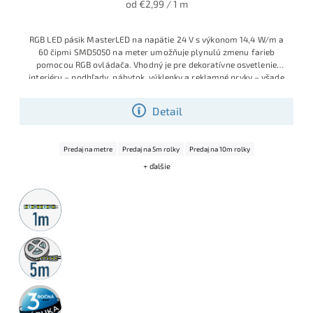
od €2,99 / 1 m
RGB LED pásik MasterLED na napätie 24 V s výkonom 14,4 W/m a
60 čipmi SMD5050 na meter umožňuje plynulú zmenu farieb
pomocou RGB ovládača. Vhodný je pre dekoratívne osvetlenie
interiéru – podhľady, nábytok, výklenky a reklamné prvky – všade
tam, kde nie je potrebné krytie proti vode (IP20)
Detail
Predaj na metre
Predaj na 5m rolky
Predaj na 10m rolky
+ ďalšie
Metrážny
predaj
5m
rolka
3 roky
záruka