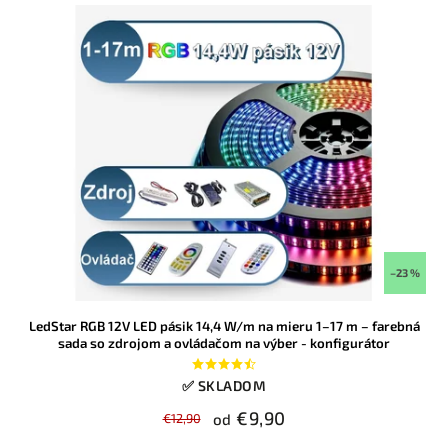
–23 %
LedStar RGB 12V LED pásik 14,4 W/m na mieru 1–17 m – farebná
sada so zdrojom a ovládačom na výber - konfigurátor
✅ SKLADOM
€9,90
€12,90
od