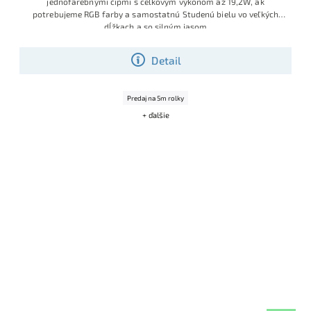
jednofarebnými čipmi s celkovým výkonom až 19,2W, ak
potrebujeme RGB farby a samostatnú Studenú bielu vo veľkých
dĺžkach a so silným jasom
Detail
Predaj na 5m rolky
+ ďalšie