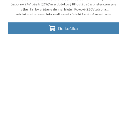
úsporný 24V pásik 7,2W/m a dotykový RF ovládač s prstencom pre
výber farby vrátane dennej bielej. Kovový 230V zdroj a
príslušenstvo umožnia realizovať súvislé farebné osvetlenie
stropných podhľadov, obvodov miestností alebo barových pultov
bez skladania viacerých kratších sád
Do košíka