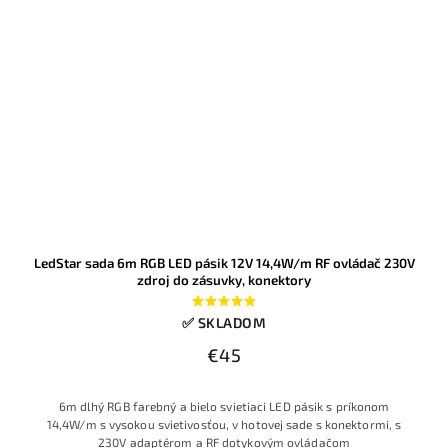
LedStar sada 6m RGB LED pásik 12V 14,4W/m RF ovládač 230V
zdroj do zásuvky, konektory
✅ SKLADOM
€45
6m dlhý RGB farebný a bielo svietiaci LED pásik s príkonom
14,4W/m s vysokou svietivosťou, v hotovej sade s konektormi, s
230V adaptérom a RF dotykovým ovládačom