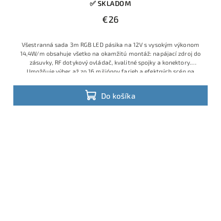
✅ SKLADOM
€26
Všestranná sada 3m RGB LED pásika na 12V s vysokým výkonom
14,4W/m obsahuje všetko na okamžitú montáž: napájací zdroj do
zásuvky, RF dotykový ovládač, kvalitné spojky a konektory.
Umožňuje výber až zo 16 miliónov farieb a efektných scén na
diaľku. Vhodné na podsvietenie nábytku, obývačky, vitrín, za TV
alebo dekoračné efekty v domácnosti.
Do košíka