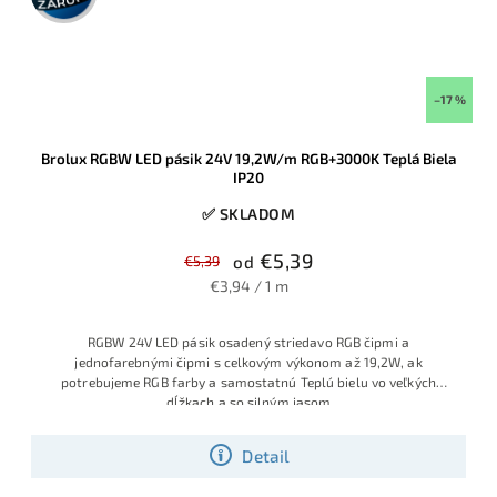
–17 %
Brolux RGBW LED pásik 24V 19,2W/m RGB+3000K Teplá Biela
IP20
✅ SKLADOM
€5,39
€5,39
od
€3,94 / 1 m
RGBW 24V LED pásik osadený striedavo RGB čipmi a
jednofarebnými čipmi s celkovým výkonom až 19,2W, ak
potrebujeme RGB farby a samostatnú Teplú bielu vo veľkých
dĺžkach a so silným jasom
Detail