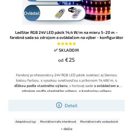
LedStar RGB 24V LED pásik 14,4 W/m na mieru 5–20 m –
farebná sada so zdrojom a ovládačom na výber - konfigurátor
✅ SKLADOM
€25
od
Farebný profesionálny 24V RGB LED pásik svietiaci aj Dennou
bielou farbou, s vysokou svietivosťou s príkonom 14,4W/m, s
dĺžkou podľa vlastného výberu
, v hotovej sade
s ovládačom a
zdrojom podľa vlastného výberu, s kontrolou výberu
komponentov.
Detail
Adaptérový typ
Montážne trafo interiérové
Montážne trafo vodeodolné
+ ďalšie