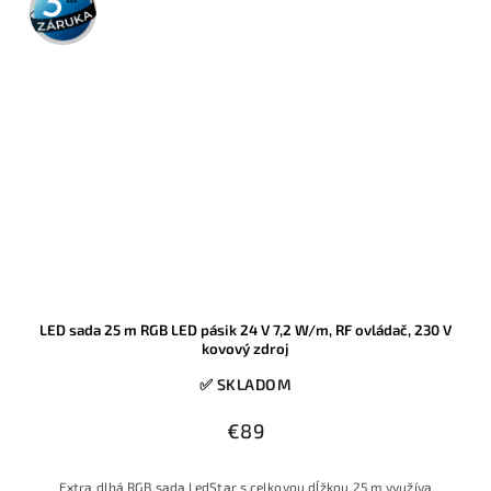
záruka
LED sada 25 m RGB LED pásik 24 V 7,2 W/m, RF ovládač, 230 V
kovový zdroj
✅ SKLADOM
€89
Extra dlhá RGB sada LedStar s celkovou dĺžkou 25 m využíva