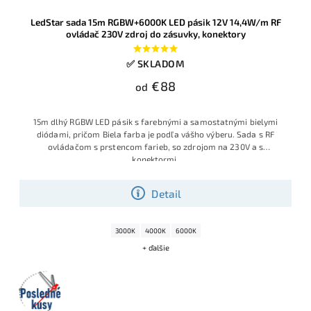
LedStar sada 15m RGBW+6000K LED pásik 12V 14,4W/m RF
ovládač 230V zdroj do zásuvky, konektory
✅ SKLADOM
€88
od
15m dlhý RGBW LED pásik s farebnými a samostatnými bielymi
diódami, pričom Biela farba je podľa vášho výberu. Sada s RF
ovládačom s prstencom farieb, so zdrojom na 230V a s
konektormi.
Detail
3000K
4000K
6000K
+ ďalšie
Posledné
kusy