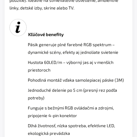
použitie). Ideálne na stmievateľné osvetlenie, ambientné
linky, detské izby, skrine alebo TV.
Kľúčové benefity
Pásik generuje plné farebné RGB spektrum –
dynamické scény, efekty aj jednoliate svietenie
Hustota 60LED/m – výborný jas aj v menších
priestoroch
Pohodlná montáž vďaka samolepiacej páske (3M)
Jednoduché delenie po 5 cm (presný rez podľa
potreby)
Funguje s bežnými RGB ovládačmi a zdrojmi,
pripojenie 4-pin konektor
Dlhá životnosť, nízka spotreba, efektívne LED,
ekologická prevádzka