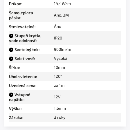
14,4W/m
Príkon
:
Samolepiaca
Áno, 3M
páska
:
Áno
Stmievateľné
:
Stupeň krytia,
?
IP20
vode odolnosť
:
960lm/m
Svetelný tok
:
?
Vysoká
Svietivosť
:
?
10mm
Šírka
:
120°
Uhol svietenia
:
za 1m
Uvedená cena
:
Vstupné
?
12V
napätie
:
1,6mm
Výška
:
3 roky
Záruka
: