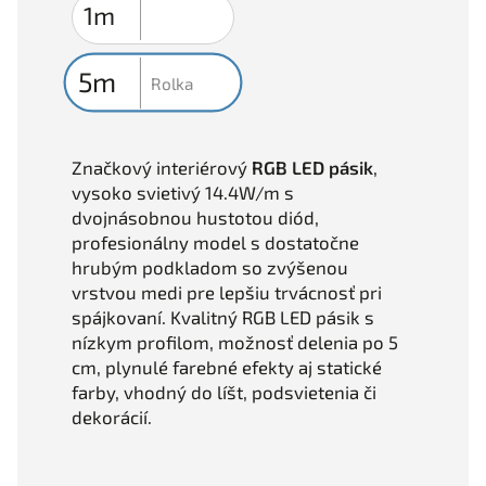
Značkový interiérový
RGB LED pásik
,
vysoko svietivý 14.4W/m s
dvojnásobnou hustotou diód,
profesionálny model s dostatočne
hrubým podkladom so zvýšenou
vrstvou medi pre lepšiu trvácnosť pri
spájkovaní.
Kvalitný RGB LED pásik s
nízkym profilom, možnosť delenia po 5
cm, plynulé farebné efekty aj statické
farby, vhodný do líšt, podsvietenia či
dekorácií.