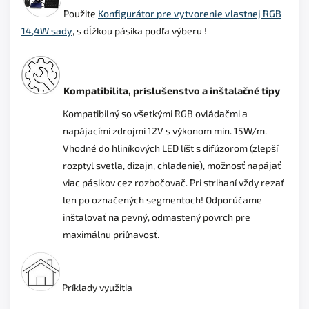
Použite
Konfigurátor pre vytvorenie vlastnej RGB
14,4W sady
, s dĺžkou pásika podľa výberu !
Kompatibilita, príslušenstvo a inštalačné tipy
Kompatibilný so všetkými RGB ovládačmi a
napájacími zdrojmi 12V s výkonom min. 15W/m.
Vhodné do hliníkových LED líšt s difúzorom (zlepší
rozptyl svetla, dizajn, chladenie), možnosť napájať
viac pásikov cez rozbočovač. Pri strihaní vždy rezať
len po označených segmentoch! Odporúčame
inštalovať na pevný, odmastený povrch pre
maximálnu priľnavosť.
Príklady využitia