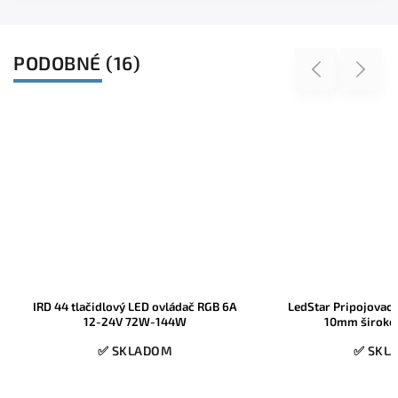
PODOBNÉ (16)
Previous
Next
LedStar Pripojovací konektor pre RGB
MasterLED RGBW 
10mm široké LED pásiky
14,4W/m 2typy čipo
biela 60LED/m IP
✅ SKLADOM
✅ SKL