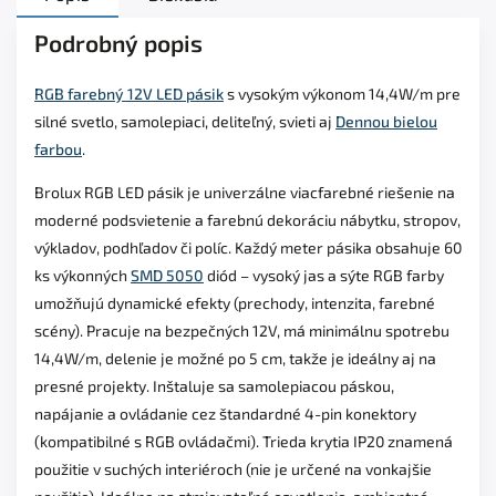
Podrobný popis
RGB farebný 12V LED pásik
s vysokým výkonom 14,4W/m pre
silné svetlo, samolepiaci, deliteľný, svieti aj
Dennou bielou
farbou
.
Brolux RGB LED pásik je univerzálne viacfarebné riešenie na
moderné podsvietenie a farebnú dekoráciu nábytku, stropov,
výkladov, podhľadov či políc. Každý meter pásika obsahuje 60
ks výkonných
SMD 5050
diód – vysoký jas a sýte RGB farby
umožňujú dynamické efekty (prechody, intenzita, farebné
scény). Pracuje na bezpečných 12V, má minimálnu spotrebu
14,4W/m, delenie je možné po 5 cm, takže je ideálny aj na
presné projekty. Inštaluje sa samolepiacou páskou,
napájanie a ovládanie cez štandardné 4-pin konektory
(kompatibilné s RGB ovládačmi). Trieda krytia IP20 znamená
použitie v suchých interiéroch (nie je určené na vonkajšie