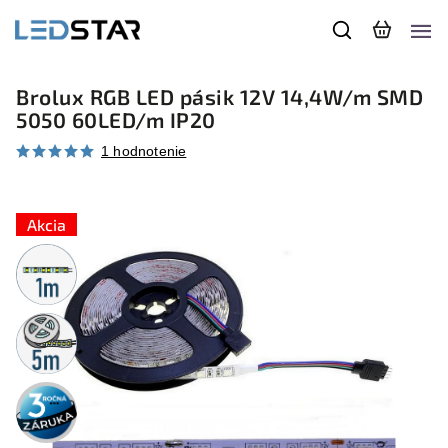
Brolux RGB LED pásik 12V 14,4W/m SMD
5050 60LED/m IP20
1 hodnotenie
Akcia
Metrážny
predaj
5m
rolka
3 roky
záruka