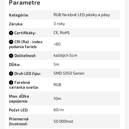
Parametre
RGB farebné LED pásiky a pásy
Kategória
:
3 roky
Záruka
:
CE, RoHS
Certifikáty
:
?
CRI (Ra) - index
?
>80
podania farieb
:
každých 5cm
Deliteľnosť
:
?
5m
Dĺžka
:
SMD 5050 Sanan
Druh LED čipu
:
?
Farebná
?
RGB
varianta svetla
:
Max. dĺžka
10m
zapojenia
:
60/m
Počet LED
:
Priemerná
50 000hod.
životnosť
: