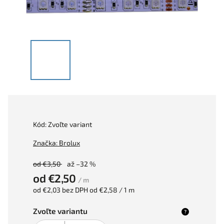
Kód:
Zvoľte variant
Značka:
Brolux
od €3,50
až –32 %
od
€2,50
/ m
od
€2,03
bez DPH
od €2,58 / 1 m
Zvoľte variantu
?