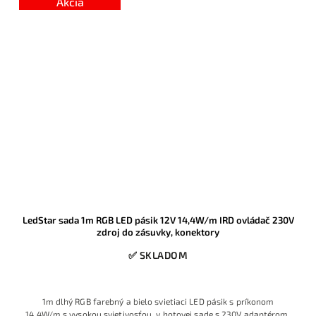
Akcia
LedStar sada 1m RGB LED pásik 12V 14,4W/m IRD ovládač 230V
zdroj do zásuvky, konektory
✅ SKLADOM
1m dlhý RGB farebný a bielo svietiaci LED pásik s príkonom
14,4W/m s vysokou svietivosťou, v hotovej sade s 230V adaptérom,