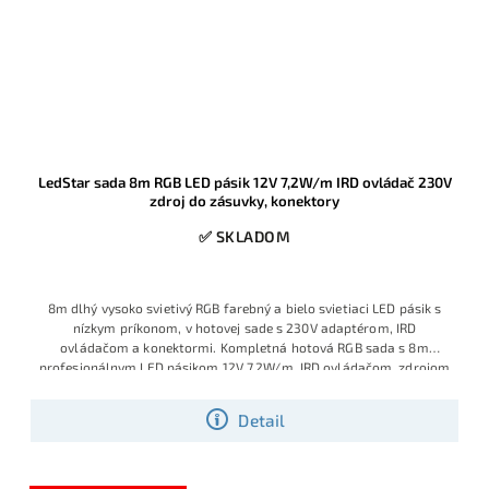
LedStar sada 8m RGB LED pásik 12V 7,2W/m IRD ovládač 230V
zdroj do zásuvky, konektory
✅ SKLADOM
8m dlhý vysoko svietivý RGB farebný a bielo svietiaci LED pásik s
nízkym príkonom, v hotovej sade s 230V adaptérom, IRD
ovládačom a konektormi. Kompletná hotová RGB sada s 8m
profesionálnym LED pásikom 12V 7,2W/m, IRD ovládačom, zdrojom
do zásuvky 230V a konektormi pre rýchlu montáž. Ide o atypickú
dĺžku na mieru, dodávanú ako plne zapojený komplet, takže ju bez
Detail
problémov nainštaluje aj laik bez spájkovania a bez dokupovania
ďalších komponentov. Obľúbený model pre podsvietenie stropov,
nábytku aj interiérových línií, ktorý patrí medzi vyhľadávané hotové
sady v tomto prevedení.