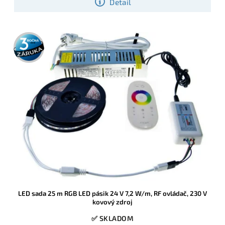
Detail
3 roky
záruka
LED sada 25 m RGB LED pásik 24 V 7,2 W/m, RF ovládač, 230 V
kovový zdroj
✅ SKLADOM