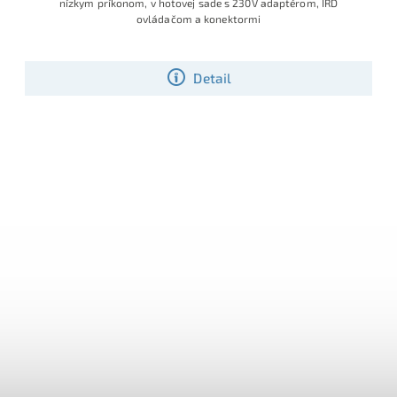
nízkym príkonom, v hotovej sade s 230V adaptérom, IRD
ovládačom a konektormi
Detail