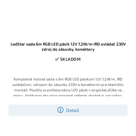
LedStar sada 6m RGB LED pásik 12V 7,2W/m IRD ovládač 230V
zdroj do zásuvky, konektory
✅ SKLADOM
Kompletná hotová sada s 6m RGB LED pásikom 12V 7,2W/m, IRD
ovládačom, zdrojom do zásuvky 230V a konektormi pre okamžitú
montáž. Použitý je profesionálny LED pásik v atypickej dĺžke na
mieru, dodávaný ako plne zapojené riešenie vhodné aj pre laikov,
ktorí chcú jednoduchú inštaláciu bez spájkovania a bez ďalšieho
príslušenstva. Ide o obľúbený model s veľmi dobrým pomerom
Detail
ceny, výkonu a praktickosti, ktorý je v ponuke v obmedzenom
množstve a patrí medzi vyhľadávané hotové RGB sady.
Výhodná
cena vďaka aktuálnej skladovej akcii.