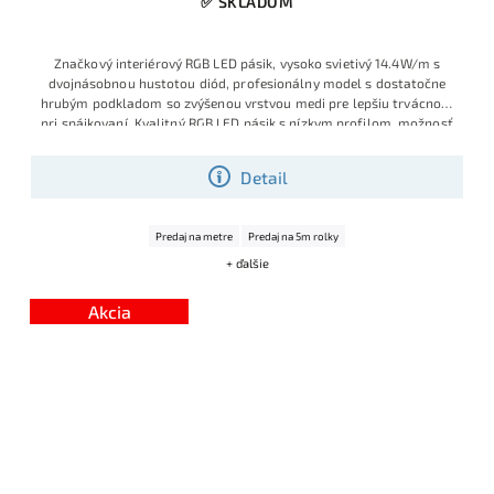
✅ SKLADOM
Značkový interiérový RGB LED pásik, vysoko svietivý 14.4W/m s
dvojnásobnou hustotou diód, profesionálny model s dostatočne
hrubým podkladom so zvýšenou vrstvou medi pre lepšiu trvácnosť
pri spájkovaní.
Kvalitný RGB LED pásik s nízkym profilom, možnosť
delenia po 5 cm, plynulé farebné efekty aj statické farby, vhodný
do líšt, podsvietenia či dekorácií.
Detail
Predaj na metre
Predaj na 5m rolky
+ ďalšie
Akcia