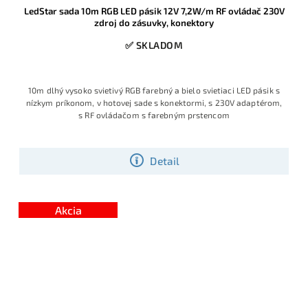
LedStar sada 10m RGB LED pásik 12V 7,2W/m RF ovládač 230V
zdroj do zásuvky, konektory
✅ SKLADOM
10m dlhý vysoko svietivý RGB farebný a bielo svietiaci LED pásik s
nízkym príkonom, v hotovej sade s konektormi, s 230V adaptérom,
s RF ovládačom s farebným prstencom
Detail
Akcia