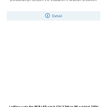
Detail
LedStar sada 8m RGB LED pásik 12V 7,2W/m RF ovládač 230V