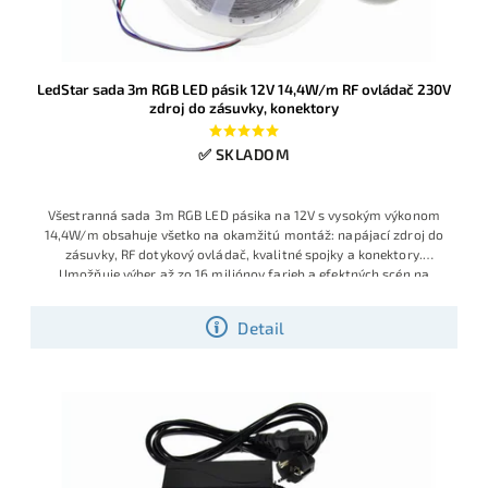
LedStar sada 3m RGB LED pásik 12V 14,4W/m RF ovládač 230V
zdroj do zásuvky, konektory
✅ SKLADOM
Všestranná sada 3m RGB LED pásika na 12V s vysokým výkonom
14,4W/m obsahuje všetko na okamžitú montáž: napájací zdroj do
zásuvky, RF dotykový ovládač, kvalitné spojky a konektory.
Umožňuje výber až zo 16 miliónov farieb a efektných scén na
diaľku. Vhodné na podsvietenie nábytku, obývačky, vitrín, za TV
alebo dekoračné efekty v domácnosti.
Detail