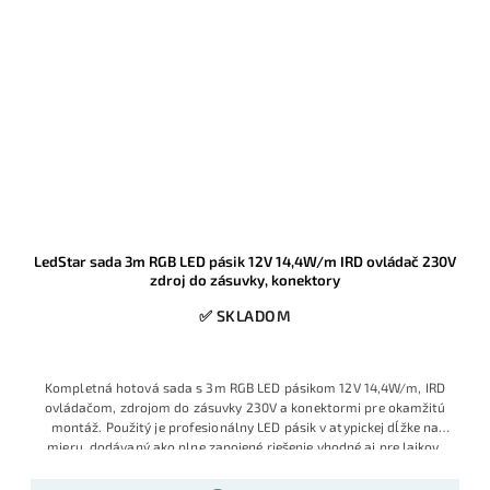
LedStar sada 3m RGB LED pásik 12V 14,4W/m IRD ovládač 230V
zdroj do zásuvky, konektory
✅ SKLADOM
Kompletná hotová sada s 3m RGB LED pásikom 12V 14,4W/m, IRD
ovládačom, zdrojom do zásuvky 230V a konektormi pre okamžitú
montáž. Použitý je profesionálny LED pásik v atypickej dĺžke na
mieru, dodávaný ako plne zapojené riešenie vhodné aj pre laikov,
ktorí chcú jednoduchú inštaláciu bez spájkovania a bez ďalšieho
príslušenstva. Ide o obľúbený model s veľmi dobrým pomerom