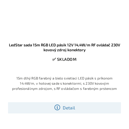
LedStar sada 15m RGB LED pásik 12V 14,4W/m RF ovládač 230V
kovový zdroj konektory
✅ SKLADOM
15m dlhý RGB farebný a bielo svietiaci LED pásik s príkonom
14.4W/m, v hotovej sade s konektormi, s 230V kovovým
profesionálnym zdrojom, s RF ovládačom s farebným prstencom
Detail