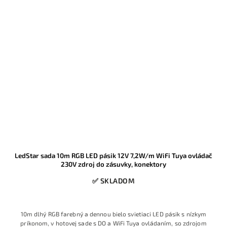
LedStar sada 10m RGB LED pásik 12V 7,2W/m WiFi Tuya ovládač
230V zdroj do zásuvky, konektory
✅ SKLADOM
10m dlhý RGB farebný a dennou bielo svietiaci LED pásik s nízkym
príkonom, v hotovej sade s DO a WiFi Tuya ovládaním, so zdrojom