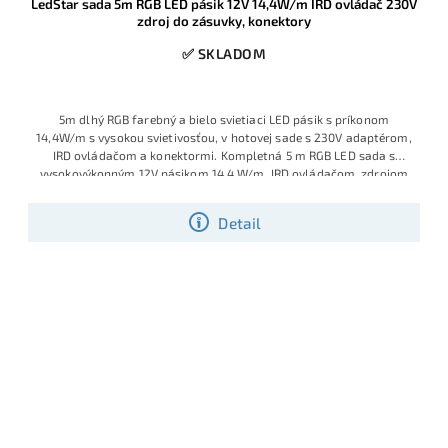
LedStar sada 5m RGB LED pásik 12V 14,4W/m IRD ovládač 230V
zdroj do zásuvky, konektory
✅ SKLADOM
5m dlhý RGB farebný a bielo svietiaci LED pásik s príkonom
14,4W/m s vysokou svietivosťou, v hotovej sade s 230V adaptérom,
IRD ovládačom a konektormi. Kompletná 5 m RGB LED sada s
vysokovýkonným 12V pásikom 14,4 W/m, IRD ovládačom, zdrojom
do zásuvky 230 V a konektormi pre okamžité použitie. Použitý je
profesionálny LED pásik s hustými diódami, značkovými čipmi
Detail
Sanan a pevným PCB podkladom s vyšším množstvom medi, vďaka
čomu lepšie znáša spájkovanie, menej sa prehrieva a je vhodný aj
pre náročnejšie projekty. Ide o obľúbený model medzi montážnymi
firmami, ktorý ponúka vysoký výkon, nízku spotrebu a presné
delenie po 2,5 cm pre bezchybné prispôsobenie priestoru.