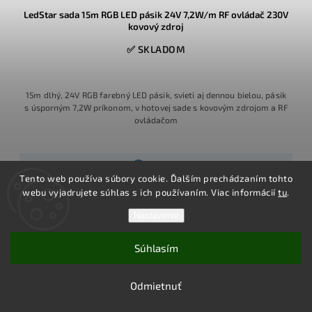
LedStar sada 15m RGB LED pásik 24V 7,2W/m RF ovládač 230V
kovový zdroj
✅ SKLADOM
15m dlhý, 24V RGB farebný LED pásik, svieti aj dennou bielou, pásik
s úsporným 7,2W príkonom, v hotovej sade s kovovým zdrojom a RF
ovládačom
Detail
Tento web používa súbory cookie. Ďalším prechádzaním tohto
webu vyjadrujete súhlas s ich používaním. Viac informácií
tu
.
Nastavenie
Súhlasím
Odmietnuť