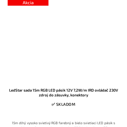
Akcia
LedStar sada 15m RGB LED pásik 12V 7,2W/m IRD ovládač 230V
zdroj do zásuvky, konektory
✅ SKLADOM
15m dlhý vysoko svietivý RGB farebný a bielo svietiaci LED pásik s