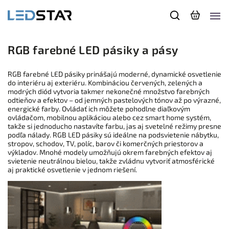
RGB farebné LED pásiky a pásy
RGB farebné LED pásiky prinášajú moderné, dynamické osvetlenie
do interiéru aj exteriéru. Kombináciou červených, zelených a
modrých diód vytvoria takmer nekonečné množstvo farebných
odtieňov a efektov – od jemných pastelových tónov až po výrazné,
energické farby. Ovládať ich môžete pohodlne diaľkovým
ovládačom, mobilnou aplikáciou alebo cez smart home systém,
takže si jednoducho nastavíte farbu, jas aj svetelné režimy presne
podľa nálady. RGB LED pásiky sú ideálne na podsvietenie nábytku,
stropov, schodov, TV, políc, barov či komerčných priestorov a
výkladov. Mnohé modely umožňujú okrem farebných efektov aj
svietenie neutrálnou bielou, takže zvládnu vytvoriť atmosférické
aj praktické osvetlenie v jednom riešení.