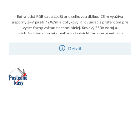
Extra dlhá RGB sada LedStar s celkovou dĺžkou 25 m využíva
úsporný 24V pásik 7,2W/m a dotykový RF ovládač s prstencom pre
výber farby vrátane dennej bielej. Kovový 230V zdroj a
príslušenstvo umožnia realizovať súvislé farebné osvetlenie
stropných podhľadov, obvodov miestností alebo barových pultov
bez skladania viacerých kratších sád
Detail
Posledné
kusy