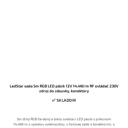
LedStar sada 5m RGB LED pásik 12V 14,4W/m RF ovládač 230V
zdroj do zásuvky, konektory
✅ SKLADOM
5m dlhý RGB farebný a bielo svietiaci LED pásik s príkonom
14,4W/m s vysokou svietivosťou, v hotovej sade s konektormi, s