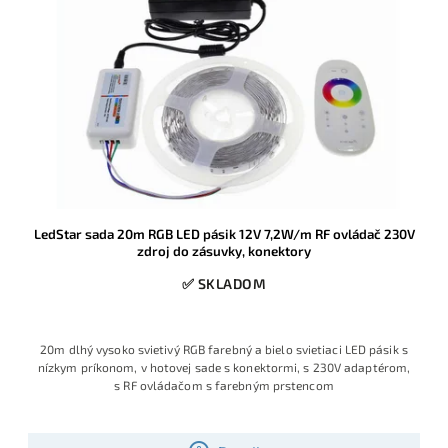
LedStar sada 20m RGB LED pásik 12V 7,2W/m RF ovládač 230V
zdroj do zásuvky, konektory
✅ SKLADOM
20m dlhý vysoko svietivý RGB farebný a bielo svietiaci LED pásik s
nízkym príkonom, v hotovej sade s konektormi, s 230V adaptérom,
s RF ovládačom s farebným prstencom