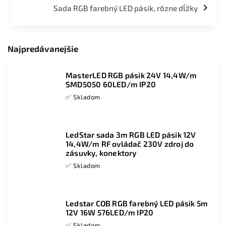
Sada RGB farebný LED pásik, rôzne dĺžky
Najpredávanejšie
MasterLED RGB pásik 24V 14,4W/m
SMD5050 60LED/m IP20
✅ Skladom
LedStar sada 3m RGB LED pásik 12V
14,4W/m RF ovládač 230V zdroj do
zásuvky, konektory
✅ Skladom
Ledstar COB RGB farebný LED pásik 5m
12V 16W 576LED/m IP20
✅ Skladom