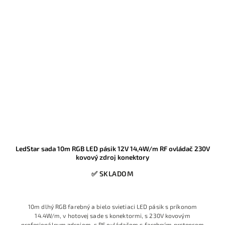
LedStar sada 10m RGB LED pásik 12V 14,4W/m RF ovládač 230V
kovový zdroj konektory
✅ SKLADOM
10m dlhý RGB farebný a bielo svietiaci LED pásik s príkonom
14.4W/m, v hotovej sade s konektormi, s 230V kovovým
profesionálnym zdrojom, s RF ovládačom s farebným prstencom