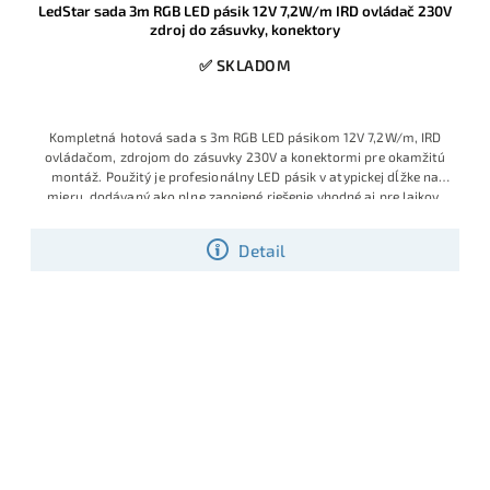
LedStar sada 3m RGB LED pásik 12V 7,2W/m IRD ovládač 230V
zdroj do zásuvky, konektory
✅ SKLADOM
Kompletná hotová sada s 3m RGB LED pásikom 12V 7,2W/m, IRD
ovládačom, zdrojom do zásuvky 230V a konektormi pre okamžitú
montáž. Použitý je profesionálny LED pásik v atypickej dĺžke na
mieru, dodávaný ako plne zapojené riešenie vhodné aj pre laikov,
ktorí chcú jednoduchú inštaláciu bez spájkovania a bez ďalšieho
príslušenstva. Ide o obľúbený model s veľmi dobrým pomerom
Detail
ceny, výkonu a praktickosti, ktorý je v ponuke v obmedzenom
množstve a patrí medzi vyhľadávané hotové RGB sady.
Výhodná
cena vďaka aktuálnej skladovej akcii.