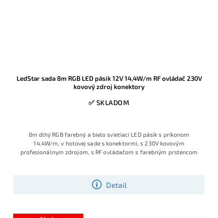
LedStar sada 8m RGB LED pásik 12V 14,4W/m RF ovládač 230V
kovový zdroj konektory
✅ SKLADOM
8m dlhý RGB farebný a bielo svietiaci LED pásik s príkonom
14.4W/m, v hotovej sade s konektormi, s 230V kovovým
profesionálnym zdrojom, s RF ovládačom s farebným prstencom
Detail