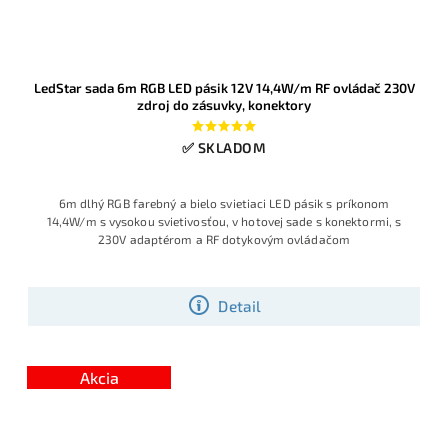
LedStar sada 6m RGB LED pásik 12V 14,4W/m RF ovládač 230V
zdroj do zásuvky, konektory
✅ SKLADOM
6m dlhý RGB farebný a bielo svietiaci LED pásik s príkonom
14,4W/m s vysokou svietivosťou, v hotovej sade s konektormi, s
230V adaptérom a RF dotykovým ovládačom
Detail
Akcia