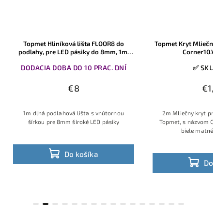
Topmet Kryt Mliečny pre hliníkove lišty
MasterLED Hliní
Corner10.V2, 2m, 1ks
sadrokartónu XUDO 
koncovkami
✅ SKLADOM
✅ SKL
€1,60
€9,80
2m Mliečny kryt pre hliníkové lišty od
2m dlhá Hliníková 
Topmet, s názvom Corner10.V2. Mliečno
LED
pásiky so šírkou
biele matné prevedenie
zap
ustenú montáž
Obsahuje
kryt a konc
dokončenie
o
Do košíka
Do 