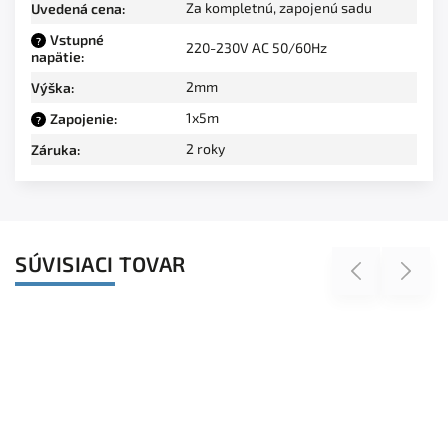
Za kompletnú, zapojenú sadu
Uvedená cena
:
Vstupné
?
220-230V AC 50/60Hz
napätie
:
2mm
Výška
:
1x5m
Zapojenie
:
?
2 roky
Záruka
:
SÚVISIACI TOVAR
Previous
Next