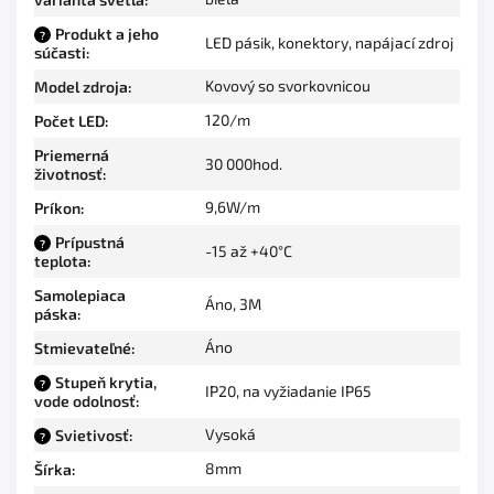
Produkt a jeho
?
LED pásik, konektory, napájací zdroj
súčasti
:
Kovový so svorkovnicou
Model zdroja
:
120/m
Počet LED
:
Priemerná
30 000hod.
životnosť
:
9,6W/m
Príkon
:
Prípustná
?
-15 až +40°C
teplota
:
Samolepiaca
Áno, 3M
páska
:
Áno
Stmievateľné
:
Stupeň krytia,
?
IP20, na vyžiadanie IP65
vode odolnosť
:
Vysoká
Svietivosť
:
?
8mm
Šírka
: