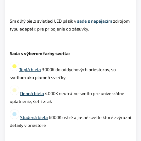
5m dlhý bielo svietiaci LED pásik v
sade s napájacím
zdrojom
typu adaptér, pre pripojenie do zásuvky.
Sada s výberom farby svetla:
Teplá biela
3000K do oddychových priestorov, so
svetlom ako plameň sviečky
Denná biela
4000K neutrálne svetlo pre univerzálne
uplatnenie, šetrí zrak
Studená biela
6000K ostré a jasné svetlo ktoré zvýrazní
detaily v priestore