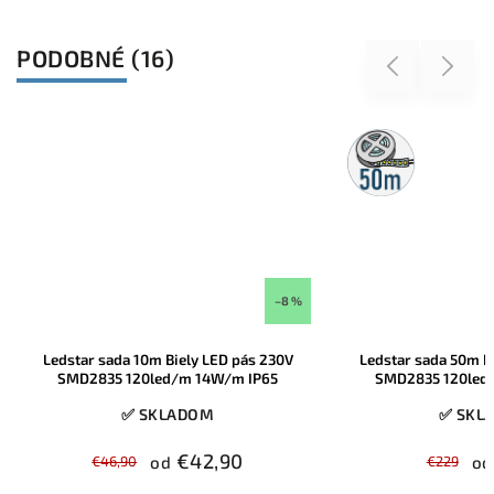
PODOBNÉ (16)
Previous
Next
50m
rolka
–17 %
Ledstar sada 50m Biely LED pás 230V
LED sada 15 m biely 
SMD2835 120led/m 14W/m IP65
na výber 60 LED/m 
zásu
✅ SKLADOM
✅ SKL
€189
€
€229
od