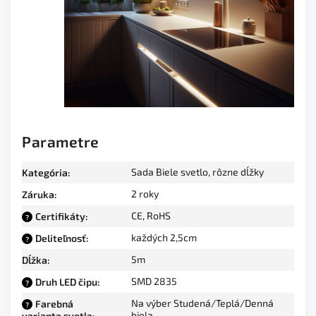
Parametre
Sada Biele svetlo, rôzne dĺžky
Kategória
:
2 roky
Záruka
:
CE, RoHS
Certifikáty
:
?
každých 2,5cm
Deliteľnosť
:
?
5m
Dĺžka
:
SMD 2835
Druh LED čipu
:
?
Na výber Studená/Teplá/Denná
Farebná
?
biela
varianta svetla
: