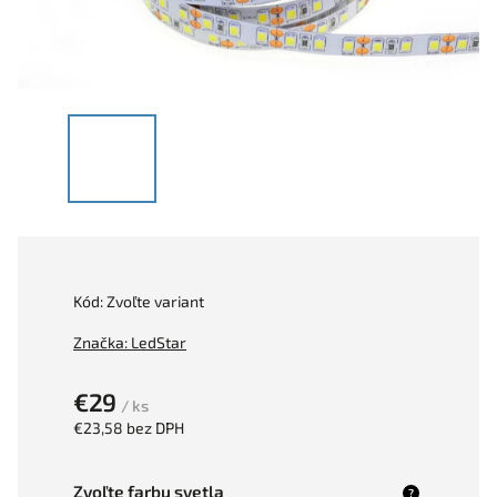
Kód:
Zvoľte variant
Značka:
LedStar
€29
/ ks
€23,58
bez DPH
Zvoľte farbu svetla
?