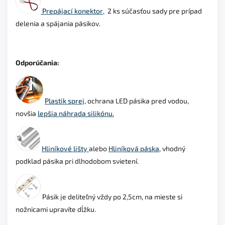
Prepájací konektor
, 2 ks súčasťou sady pre prípad
delenia a spájania pásikov.
Odporúčania:
Plastik sprej
, ochrana LED pásika pred vodou,
novšia
lepšia náhrada silikónu.
Hliníkové lišty
alebo
Hliníková páska
, vhodný
podklad
pásika pri dlhodobom svietení.
Pásik je deliteľný vždy po 2,5cm, na mieste si
nožnicami upravíte dĺžku.