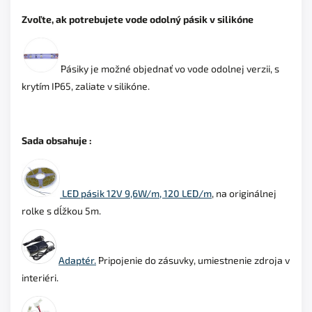
Zvoľte, ak potrebujete vode odolný pásik v silikóne
Pásiky
je možné objednať vo vode odolnej verzii, s
krytím IP65, zaliate v silikóne.
Sada obsahuje :
LED pásik 12V 9,6W/m, 120 LED/m
, na originálnej
rolke s dĺžkou 5m.
Adaptér.
Pripojenie do zásuvky, umiestnenie zdroja v
interiéri.