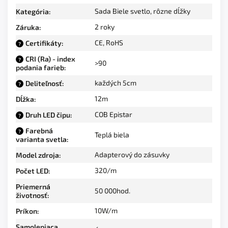
Sada Biele svetlo, rôzne dĺžky
Kategória
:
2 roky
Záruka
:
CE, RoHS
Certifikáty
:
?
CRI (Ra) - index
?
>90
podania farieb
:
každých 5cm
Deliteľnosť
:
?
12m
Dĺžka
:
COB Epistar
Druh LED čipu
:
?
Farebná
?
Teplá biela
varianta svetla
:
Adapterový do zásuvky
Model zdroja
:
320/m
Počet LED
:
Priemerná
50 000hod.
životnosť
:
10W/m
Príkon
:
Samolepiaca