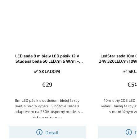
LedStar sada 10m COB biely LED pásik
Ledstar sada 3,9m
24V 320LED/m 10W/m, montážny 230V
8W/m
zdroj IP20
✅ SKLADOM
✅ SK
€54,33
€24,90
10m dlhý COB LED pásik s možnosťou
Ledstar zapojená k
výberu bielej farby svetla, v hotovej sade
LED pásu 230V COB s
s montážným zdrojom na 230V
v teplej bi
Detail
Do