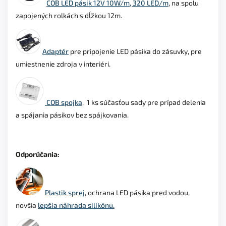
COB LED pásik 12V 10W/m, 320 LED/m
, na spolu
zapojených rolkách s dĺžkou 12m.
Adaptér
pre p
ripojenie LED pásika do zásuvky, pre
umiestnenie zdroja v interiéri.
COB spojka
, 1 ks súčasťou sady pre prípad delenia
a spájania pásikov bez spájkovania.
Odporúčania:
Plastik sprej
, ochrana LED pásika pred vodou,
novšia
lepšia náhrada silikónu.