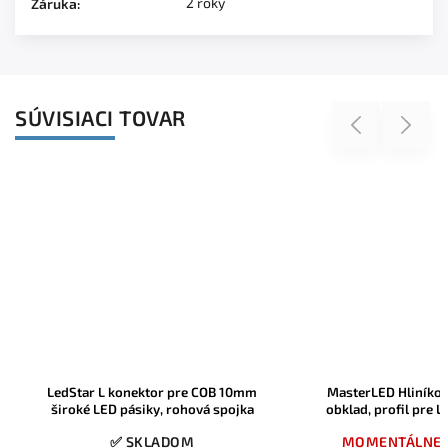
2 roky
Záruka
:
SÚVISIACI TOVAR
Previous
Next
MasterLED Hliníková lišta 10mm Pod
Brolux Hliníkov
obklad, profil pre LED pásiky, 2m, 1ks
anodizovaný rohov
pásiky do 10m
MOMENTÁLNE NEDOSTUPNÉ