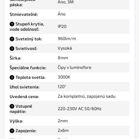
Áno, 3M
páska
:
Áno
Stmievateľné
:
Stupeň krytia,
?
IP20
vode odolnosť
:
960lm/m
Svetelný tok
:
?
Vysoká
Svietivosť
:
?
8mm
Šírka
:
Čipy v luminofore
Špeciálne funkcie
:
3000K
Teplota svetla
:
?
120°
Uhol svietenia
:
Za kompletnú, zapojenú sadu
Uvedená cena
:
Vstupné
?
220-230V AC 50/60Hz
napätie
:
2mm
Výška
:
2x6m
Zapojenie
:
?