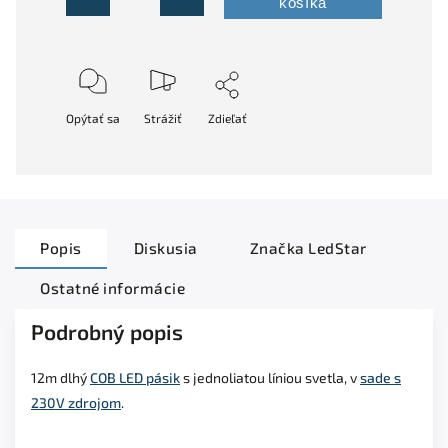
košíka
Opýtať sa
Strážiť
Zdieľať
Popis
Diskusia
Značka
LedStar
Ostatné informácie
Podrobný popis
12m dlhý
COB LED pásik
s jednoliatou líniou svetla,
v
sade s
230V zdrojom
.