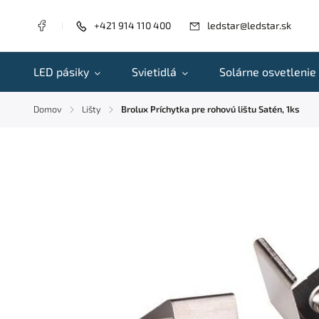
+421 914 110 400
ledstar@ledstar.sk
LED pásiky
Svietidlá
Solárne osvetlenie
Domov
Lišty
Brolux Príchytka pre rohovú lištu Satén, 1ks
/
/