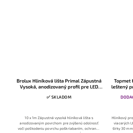
pre
Brolux Hliníková lišta Primal Zápustná
Topmet H
Vysoká, anodizovaný profil pre LED
leštený p
pásiky do 12mm, 1m, 10ks
✅ SKLADOM
DODAC
én,
10 x 1m Zápustná vysoká hliníková lišta s
Hliníkový pr
ch
anodizovaným povrchom pre zvýšenú odolnosť
viacerých L
voči poškodeniu povrchu poškriabaním, ochranná
šírky 30 mm.