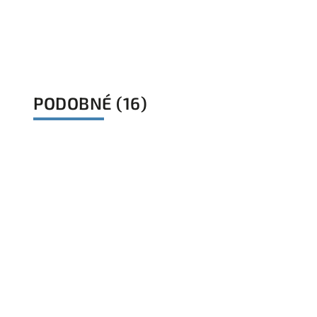
tepelne vodivá lišta z väčšou hĺbkou
ako povrch
chladič pr
troma LE
pracovné pl
políc 
PODOBNÉ (16)