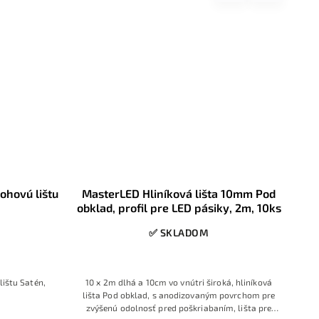
ohovú lištu
MasterLED Hliníková lišta 10mm Pod
T
obklad, profil pre LED pásiky, 2m, 10ks
Či
✅ SKLADOM
lištu Satén,
10 x 2m dlhá a 10cm vo vnútri široká, hliníková
2
lišta Pod obklad, s anodizovaným povrchom pre
via
zvýšenú odolnosť pred poškriabaním, lišta pre