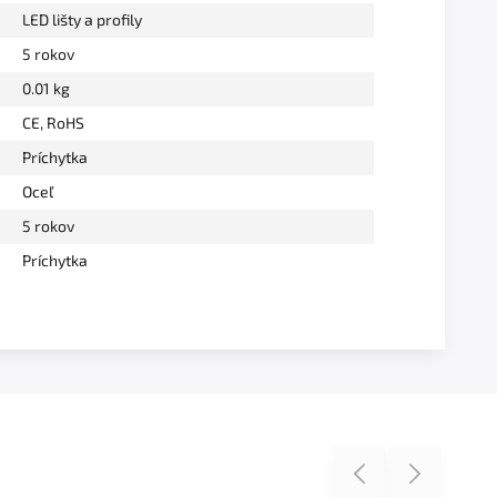
LED lišty a profily
5 rokov
0.01 kg
CE, RoHS
Príchytka
Oceľ
5 rokov
Príchytka
Previous
Next