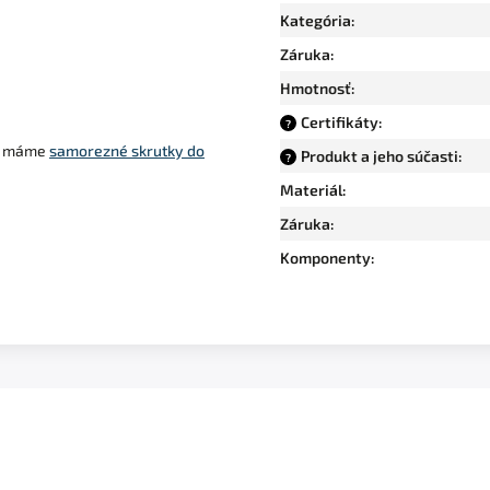
Kategória
:
n
Záruka
:
Hmotnosť
:
Certifikáty
:
?
ke máme
samorezné skrutky do
Produkt a jeho súčasti
:
?
Materiál
:
Záruka
:
Komponenty
: