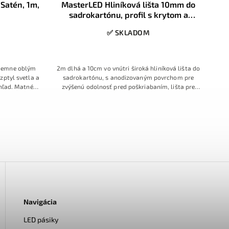
 Satén, 1m,
MasterLED Hliníková lišta 10mm do
B
sadrokartónu, profil s krytom a
koncovkami, 2m, 1ks
✅ SKLADOM
 jemne oblým
2m dlhá a 10cm vo vnútri široká hliníková lišta do
Oce
zptyl svetla a
sadrokartónu, s anodizovaným povrchom pre
hľad. Matné
zvýšenú odolnosť pred poškriabaním, lišta pre
uje estetiku
LED pásiky so šírkou max. do 10mm, lišta s
hové hliníkové
krídelkami určená pre zapustenie a zasadrovanie
do
Navigácia
LED pásiky