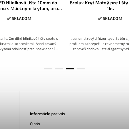
D Hliníková lišta 10mm do
Brolux Kryt Matný pre lišty
nu s Mliečnym krytom, profil
1ks
e LED pásiky, 2m, 5ks
✅ SKLADOM
✅ SKLADOM
enie, 2m dlhé hliníkové lišty spolu s
Jednometrový difúzor typu Satén s
 krytmi a koncovkami. Anodizovaný
profilom zabezpečuje rovnomerný ro
zvýšenú odolnosť pred poškriabaním,
zároveň dodáva lište elegantný vz
 LED pásiky so šírkou 8mm, lišta s
prevedenie znižuje oslnenie a zlepš
rčená pre zapustenie a zasadrovanie
osvetlenia v interiéri. Vhodný pre ro
do
profily.
Informácie pre vás
O nás