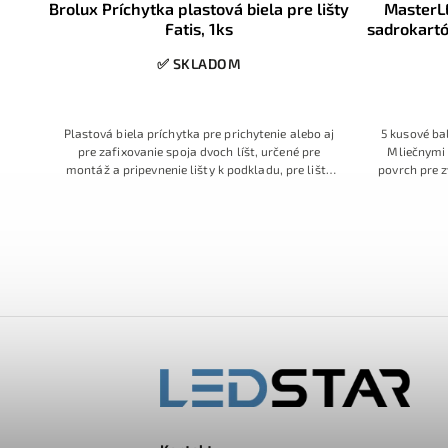
 2m,
Brolux Príchytka plastová biela pre lišty
MasterLE
Fatis, 1ks
sadrokartó
pr
✅ SKLADOM
ázvom
Plastová biela príchytka pre prichytenie alebo aj
5 kusové bal
pre zafixovanie spoja dvoch líšt, určené pre
Mliečnymi
montáž a pripevnenie lišty k podkladu, pre lišty
povrch pre 
typu Fatis a ostatné 17mm široké lišty
lišta pre
krídelkami u