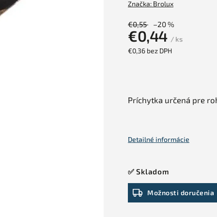
Značka:
Brolux
€0,55
–20 %
€0,44
/ ks
€0,36 bez DPH
Príchytka určená pre ro
Detailné informácie
✅ Skladom
Možnosti doručenia