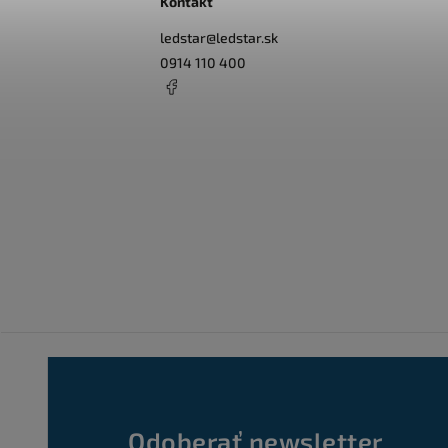
Kontakt
ledstar
@
ledstar.sk
0914 110 400
Odoberať newsletter