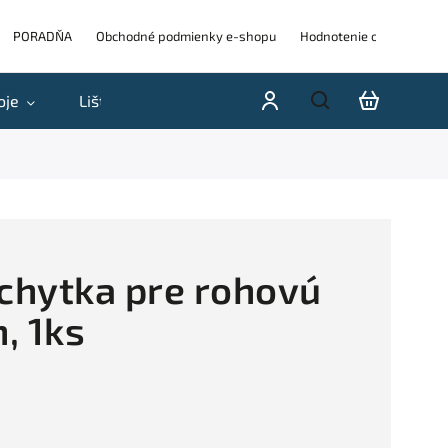
PORADŇA
Obchodné podmienky e-shopu
Hodnotenie obchodu
oje
Lišty
Akcie a výpredaje
Blog
H
íchytka pre rohovú
n, 1ks