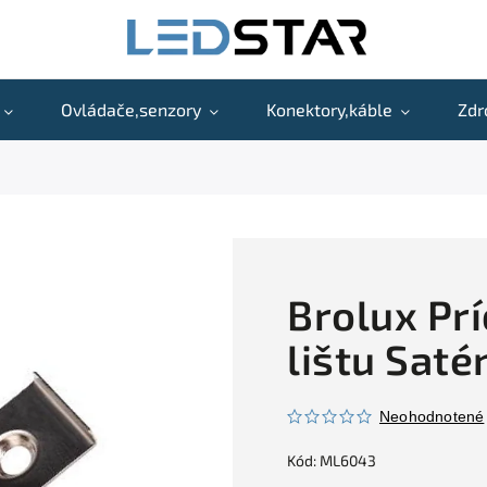
Ovládače,senzory
Konektory,káble
Zdr
Brolux Pr
lištu Saté
Neohodnotené
Kód:
ML6043