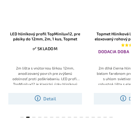
Topmet Hliníková lišta Corner Čierna,
MasterLED Hliní
eloxovaný rohový profil pre LED pásiky
sadrokartónu XUDO 
do 10mm, 2m, 1ks
koncovkami
✅ SKL
DODACIA DOBA DO 10 PRAC. DNÍ
2m dlhá čierna hliníková lišta Corner v
2m dlhá Hliníková 
bielom farebnom prevedení, rohová lišta
LED
pásiky so šírkou
s uhlom svietivosti 30° alebo 60°,
zap
ustenú montáž
robustná lišta s elegantným vzhľadom
Obsahuje
kryt a konc
dokončenie
o
Detail
D