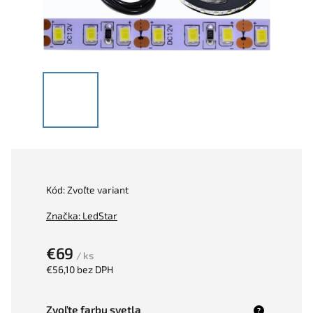
Kód:
Zvoľte variant
Značka:
LedStar
€69
/ ks
€56,10
bez DPH
Zvoľte farbu svetla
?