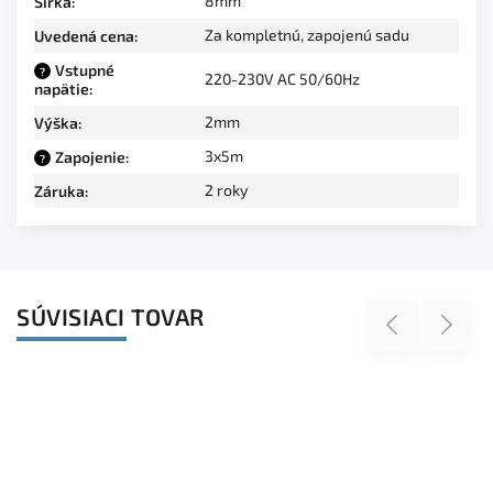
8mm
Šírka
:
Za kompletnú, zapojenú sadu
Uvedená cena
:
Vstupné
?
220-230V AC 50/60Hz
napätie
:
2mm
Výška
:
3x5m
Zapojenie
:
?
2 roky
Záruka
:
SÚVISIACI TOVAR
Previous
Next