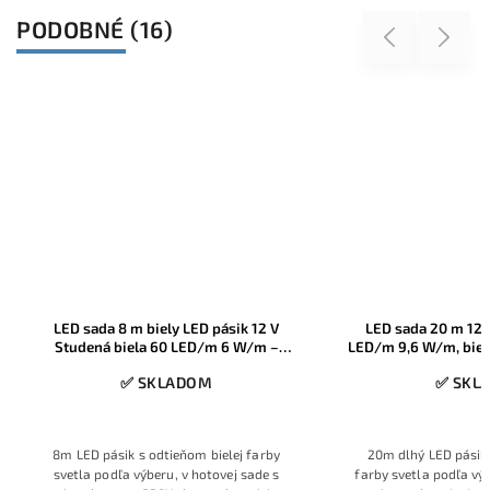
PODOBNÉ (16)
Previous
Next
3 roky
záruka
LED sada 20 m 12 V biely pásik 120
LedStar sada 10m C
LED/m 9,6 W/m, biela na výber, svetlo s
12V 320LED/m 10W
kovovým zdrojom
zdroj
✅ SKLADOM
✅ SKL
20m dlhý LED pásik s odtieňom bielej
10m dlhý COB LED 
farby svetla podľa výberu, v hotovej sade
výberu bielej farby s