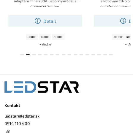
s kovovým zdrojom na 230V, pásik s
s adaptérom na 230
dobrým pomerom príkon, svietivosť,
pomerom príkon, s
cena.
Detail
D
3000K
4000K
6000K
3000K
400
+ ďalšie
+ ďal
Kontakt
ledstar
@
ledstar.sk
0914 110 400