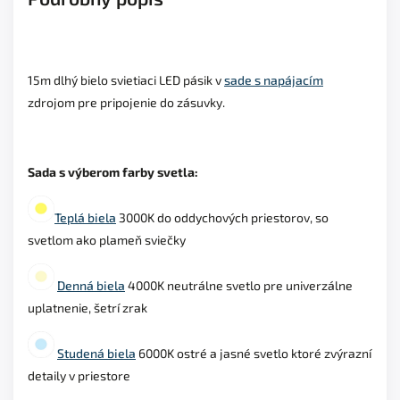
15m dlhý bielo svietiaci LED pásik v
sade s napájacím
zdrojom pre pripojenie do zásuvky.
Sada s výberom farby svetla:
Teplá biela
3000K do oddychových priestorov, so
svetlom ako plameň sviečky
Denná biela
4000K neutrálne svetlo pre univerzálne
uplatnenie, šetrí zrak
Studená biela
6000K ostré a jasné svetlo ktoré zvýrazní
detaily v priestore