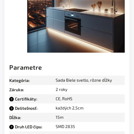
Parametre
Sada Biele svetlo, rôzne dĺžky
Kategória
:
2 roky
Záruka
:
CE, RoHS
Certifikáty
:
?
každých 2,5cm
Deliteľnosť
:
?
15m
Dĺžka
:
SMD 2835
Druh LED čipu
:
?