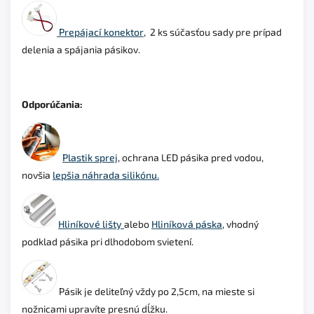
Prepájací konektor
, 2 ks súčasťou sady pre prípad
delenia a spájania pásikov.
Odporúčania:
Plastik sprej
, ochrana LED pásika pred vodou,
novšia
lepšia náhrada silikónu.
Hliníkové lišty
alebo
Hliníková páska
, vhodný
podklad
pásika pri dlhodobom svietení.
Pásik je deliteľný vždy po 2,5cm, na mieste si
nožnicami upravíte presnú dĺžku.