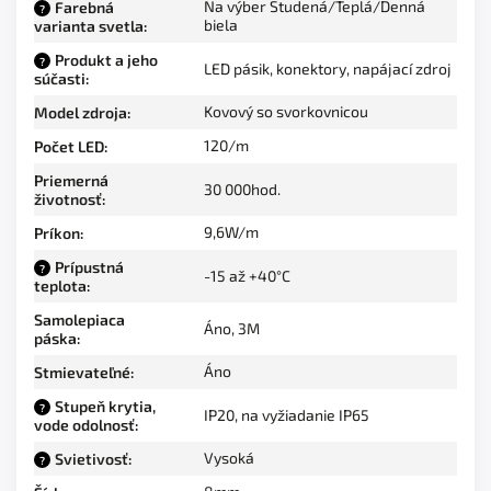
Na výber Studená/Teplá/Denná
Farebná
?
biela
varianta svetla
:
Produkt a jeho
?
LED pásik, konektory, napájací zdroj
súčasti
:
Kovový so svorkovnicou
Model zdroja
:
120/m
Počet LED
:
Priemerná
30 000hod.
životnosť
:
9,6W/m
Príkon
:
Prípustná
?
-15 až +40°C
teplota
:
Samolepiaca
Áno, 3M
páska
:
Áno
Stmievateľné
:
Stupeň krytia,
?
IP20, na vyžiadanie IP65
vode odolnosť
:
Vysoká
Svietivosť
:
?