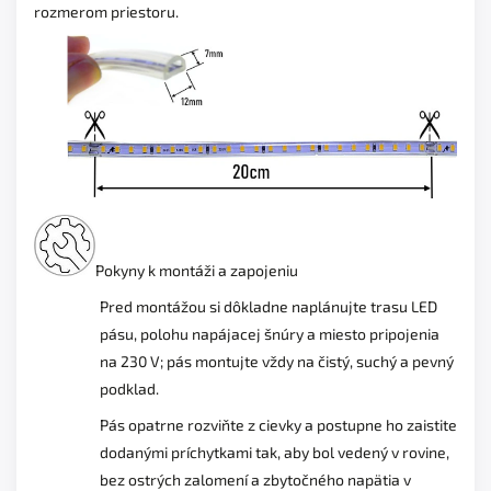
rozmerom priestoru.
Pokyny k montáži a zapojeniu
Pred montážou si dôkladne naplánujte trasu LED
pásu, polohu napájacej šnúry a miesto pripojenia
na 230 V; pás montujte vždy na čistý, suchý a pevný
podklad.
Pás opatrne rozviňte z cievky a postupne ho zaistite
dodanými príchytkami tak, aby bol vedený v rovine,
bez ostrých zalomení a zbytočného napätia v