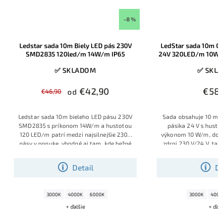
–8 %
Ledstar sada 10m Biely LED pás 230V
LedStar sada 10m CO
SMD2835 120led/m 14W/m IP65
24V 320LED/m 10W/
zdroj 
✅ SKLADOM
✅ SKL
€42,90
€58
€46,90
od
Ledstar sada 10m bieleho LED pásu 230V
Sada obsahuje 10 m 
SMD2835 s príkonom 14W/m a hustotou
pásika 24 V s hust
120 LED/m patrí medzi najsilnejšie 230V
výkonom 10 W/m, dop
pásy v ponuke, vhodné aj tam, kde bežné
zdroj 230 V/24 V, tak
pásy už nestačia. Univerzálna denné
okamžitú inštaláciu. 
biela 4000–4500K má potlačenú modrú
COB vytvára dokona
Detail
D
zložku, svieti príjemne prirodzene a
bieleho svetla bez „
vďaka kompletne zapojenej sade je pás
funkčné aj dekoračné o
pripravený na okamžité použitie –
3000K
4000K
6000K
3000K
400
prípadne ho môžete podľa potreby
skracovať po každých 20 cm.
+ ďalšie
+ ďal