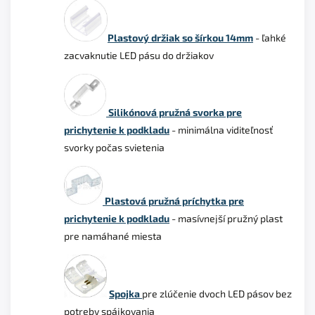
Plastový držiak so šírkou 14mm
- ľahké
zacvaknutie LED pásu do držiakov
Silikónová pružná svorka pre
prichytenie k podkladu
- minimálna viditeľnosť
svorky počas svietenia
Plastová pružná príchytka pre
prichytenie k podkladu
- masívnejší pružný plast
pre namáhané miesta
Spojka
pre zlúčenie dvoch LED pásov bez
potreby spájkovania