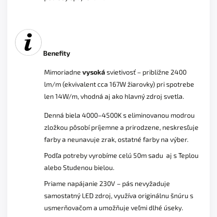
Benefity
Mimoriadne
vysoká
svietivosť – približne 2400
lm/m (ekvivalent cca 167W žiarovky) pri spotrebe
len 14W/m, vhodná aj ako hlavný zdroj svetla.
Denná biela 4000–4500K s eliminovanou modrou
zložkou pôsobí príjemne a prirodzene, neskresľuje
farby a neunavuje zrak, ostatné farby na výber.
Podľa potreby vyrobíme celú 50m sadu aj s Teplou
alebo Studenou bielou.
Priame napájanie 230V – pás nevyžaduje
samostatný LED zdroj, využíva originálnu šnúru s
usmerňovačom a umožňuje veľmi dlhé úseky.