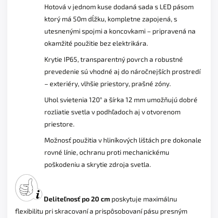
Hotová v jednom kuse dodaná sada s LED pásom
ktorý má 50m dĺžku, kompletne zapojená, s
utesnenými spojmi a koncovkami – pripravená na
okamžité použitie bez elektrikára.
Krytie IP65, transparentný povrch a robustné
prevedenie sú vhodné aj do náročnejších prostredí
– exteriéry, vlhšie priestory, prašné zóny.
Uhol svietenia 120° a šírka 12 mm umožňujú dobré
rozliatie svetla v podhľadoch aj v otvorenom
priestore.
Možnosť použitia v hliníkových lištách pre dokonale
rovné línie, ochranu proti mechanickému
poškodeniu a skrytie zdroja svetla.
Deliteľnosť po 20 cm
poskytuje maximálnu
flexibilitu pri skracovaní a prispôsobovaní pásu presným