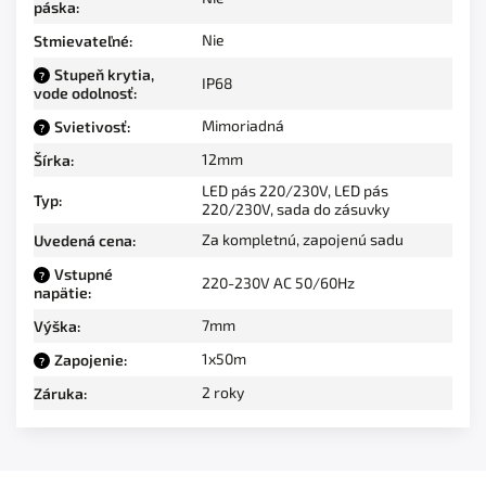
páska
:
Nie
Stmievateľné
:
Stupeň krytia,
?
IP68
vode odolnosť
:
Mimoriadná
Svietivosť
:
?
12mm
Šírka
:
LED pás 220/230V
,
LED pás
Typ
:
220/230V, sada do zásuvky
Za kompletnú, zapojenú sadu
Uvedená cena
:
Vstupné
?
220-230V AC 50/60Hz
napätie
:
7mm
Výška
:
1x50m
Zapojenie
:
?
2 roky
Záruka
: