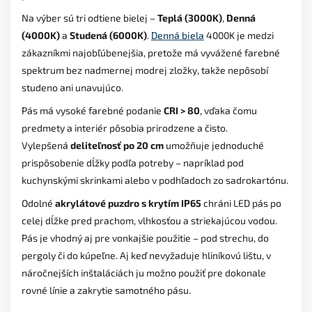
Na výber sú tri odtiene bielej –
Teplá (3000K)
,
Denná
(4000K)
a
Studená (6000K)
.
Denná biela
4000K je medzi
zákazníkmi najobľúbenejšia, pretože má vyvážené farebné
spektrum bez nadmernej modrej zložky, takže nepôsobí
studeno ani unavujúco.
Pás má vysoké farebné podanie
CRI > 80
, vďaka čomu
predmety a interiér pôsobia prirodzene a čisto.
Vylepšená
deliteľnosť po 20 cm
umožňuje jednoduché
prispôsobenie dĺžky podľa potreby – napríklad pod
kuchynskými skrinkami alebo v podhľadoch zo sadrokartónu.
Odolné
akrylátové puzdro s krytím IP65
chráni LED pás po
celej dĺžke pred prachom, vlhkosťou a striekajúcou vodou.
Pás je vhodný aj pre vonkajšie použitie – pod strechu, do
pergoly či do kúpeľne. Aj keď nevyžaduje hliníkovú lištu, v
náročnejších inštaláciách ju možno použiť pre dokonale
rovné línie a zakrytie samotného pásu.