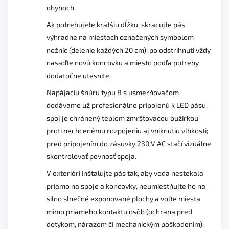
ohyboch.
Ak potrebujete kratšiu dĺžku, skracujte pás
výhradne na miestach označených symbolom
nožníc (delenie každých 20 cm); po odstrihnutí vždy
nasaďte novú koncovku a miesto podľa potreby
dodatočne utesnite.
Napájaciu šnúru typu B s usmerňovačom
dodávame už profesionálne pripojenú k LED pásu,
spoj je chránený teplom zmršťovacou bužírkou
proti nechcenému rozpojeniu aj vniknutiu vlhkosti;
pred pripojením do zásuvky 230 V AC stačí vizuálne
skontrolovať pevnosť spoja.
V exteriéri inštalujte pás tak, aby voda nestekala
priamo na spoje a koncovky, neumiestňujte ho na
silno slnečné exponované plochy a voľte miesta
mimo priameho kontaktu osôb (ochrana pred
dotykom, nárazom či mechanickým poškodením).