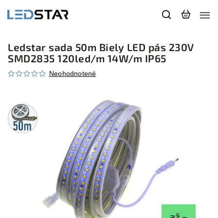
Ledstar sada 50m Biely LED pás 230V
SMD2835 120led/m 14W/m IP65
Neohodnotené
50m
rolka
až –