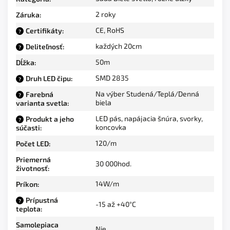
2 roky
Záruka
:
CE, RoHS
Certifikáty
:
?
každých 20cm
Deliteľnosť
:
?
50m
Dĺžka
:
SMD 2835
Druh LED čipu
:
?
Na výber Studená/Teplá/Denná
Farebná
?
biela
varianta svetla
:
LED pás, napájacia šnúra, svorky,
Produkt a jeho
?
koncovka
súčasti
:
120/m
Počet LED
:
Priemerná
30 000hod.
životnosť
:
14W/m
Príkon
:
Prípustná
?
-15 až +40°C
teplota
:
Samolepiaca
Nie