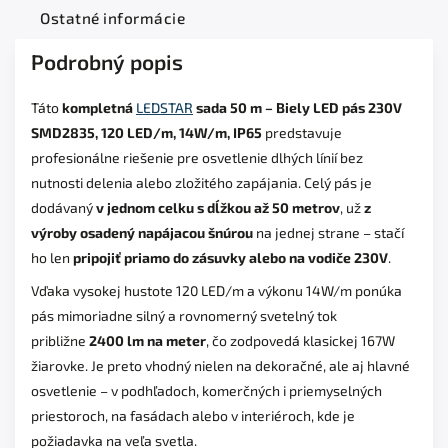
Ostatné informácie
Podrobný popis
Táto
kompletná
LEDSTAR
sada 50 m – Biely LED pás 230V
SMD2835, 120 LED/m, 14W/m, IP65
predstavuje
profesionálne riešenie pre osvetlenie dlhých línií bez
nutnosti delenia alebo zložitého zapájania. Celý pás je
dodávaný
v jednom celku s dĺžkou až 50 metrov
, už
z
výroby osadený napájacou šnúrou
na jednej strane – stačí
ho len
pripojiť priamo do zásuvky alebo na vodiče 230V
.
Vďaka vysokej hustote 120 LED/m a výkonu 14W/m ponúka
pás mimoriadne silný a rovnomerný svetelný tok
približne
2400 lm na meter
, čo zodpovedá klasickej 167W
žiarovke. Je preto vhodný nielen na dekoračné, ale aj hlavné
osvetlenie – v podhľadoch, komerčných i priemyselných
priestoroch, na fasádach alebo v interiéroch, kde je
požiadavka na veľa svetla.