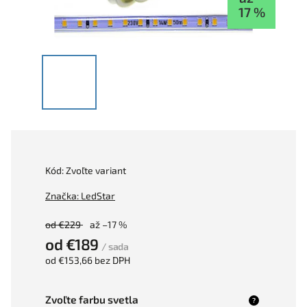
17 %
Kód:
Zvoľte variant
Značka:
LedStar
od €229
až –17 %
od
€189
/ sada
od
€153,66
bez DPH
Zvoľte farbu svetla
?