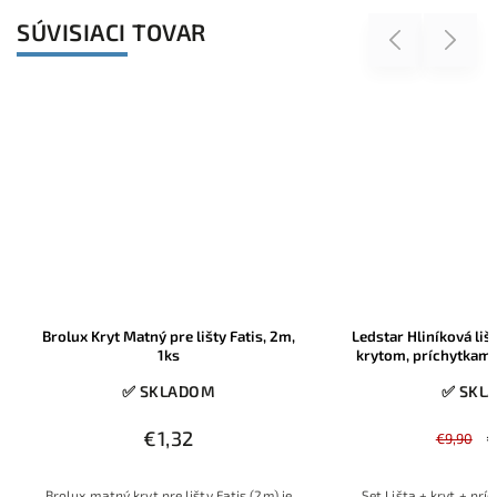
SÚVISIACI TOVAR
Previous
Next
Brolux Kryt Matný pre lišty Fatis, 2m,
Ledstar Hliníková lišt
1ks
krytom, príchytkami
výrobu osvetlenia, 
✅ SKLADOM
✅ SKL
10mm, 2
€1,32
€
€9,90
Brolux matný kryt pre lišty Fatis (2m) je
Set Lišta + kryt + prí