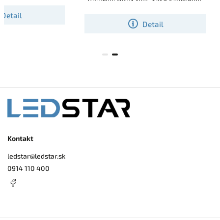
určena teda pre LED pásy ktoré nemajú
Detail
integrovaný usmerňovací mostík.
Detail
Kontakt
ledstar
@
ledstar.sk
0914 110 400