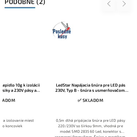
PODOBNÉ (2)
systémom pripojenia - nová technológia,
Previous
Next
ktorá odstraňuje viaceré slabiny bežných
230V LED pásov, bez klasických
konektorov, čo zvyšuje bezpečnosť a
Posledné
minimalizuje riziko náhodného skratu.
kusy
lepidlo 10g k izolácii
LedStar Napájacia šnúra pre LED pás
ásiky a 230V pásy a
230V, Typ B - šnúra s usmerňovačom,
eóny
pre LED pásy so šírkou 9mm, dĺžka
KLADOM
✅ SKLADOM
50cm
ie a izolovanie miest
0,5m dlhá pripájacia šnúra pre LED pásy
ebo koncoviek
220/230V so šírkou 9mm, vhodná pre
model SMD 2835 60 Led, konektor s
rozmermi 9mmx5mm. Šnúra s mostíkom,