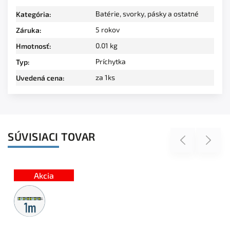
Batérie, svorky, pásky a ostatné
Kategória
:
5 rokov
Záruka
:
0.01 kg
Hmotnosť
:
Príchytka
Typ
:
za 1ks
Uvedená cena
:
SÚVISIACI TOVAR
Previous
Next
Akcia
Metrážny
predaj