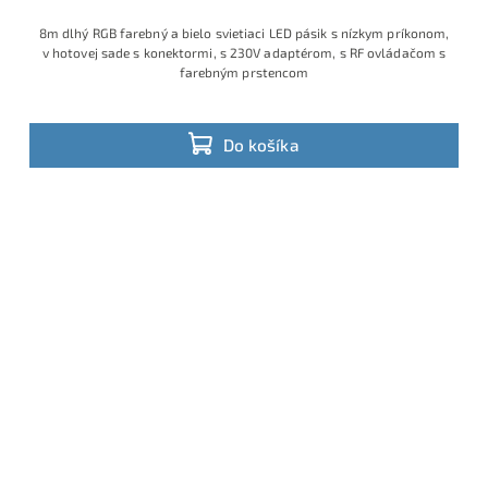
8m dlhý RGB farebný a bielo svietiaci LED pásik s nízkym príkonom,
v hotovej sade s konektormi, s 230V adaptérom, s RF ovládačom s
farebným prstencom
Do košíka