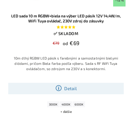
–12 %
LED sada 10 m RGBW+biela na výber LED pásik 12V 14,4W/m,
WiFi Tuya ovládač, 230V zdroj do zásuvky
✅ SKLADOM
€69
€79
od
10m dlhý RGBW LED pásik s farebnými a samostatnými bielymi
diódami, pričom Biela farba podľa výberu. Sada s RF WiFi Tuya
ovládačom, so zdrojom na 230V a s konektormi.
Detail
3000K
4000K
6000K
+ ďalšie