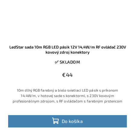
LedStar sada 10m RGB LED pásik 12V 14,4W/m RF ovládač 230V
kovový zdroj konektory
✅ SKLADOM
€44
10m dlhý RGB farebný a bielo svietiaci LED pásik s príkonom
14.4W/m, v hotovej sade s konektormi, s 230V kovovým
profesionálnym zdrojom, s RF ovládačom s farebným prstencom
Do košíka