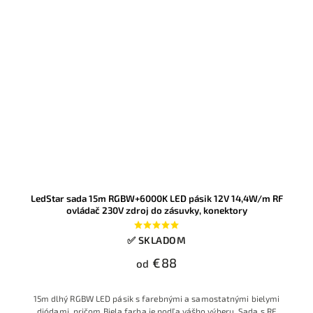
LedStar sada 15m RGBW+6000K LED pásik 12V 14,4W/m RF
ovládač 230V zdroj do zásuvky, konektory
✅ SKLADOM
€88
od
15m dlhý RGBW LED pásik s farebnými a samostatnými bielymi
diódami, pričom Biela farba je podľa vášho výberu. Sada s RF