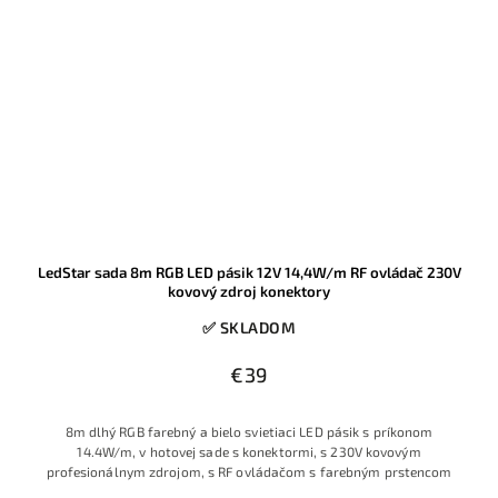
LedStar sada 8m RGB LED pásik 12V 14,4W/m RF ovládač 230V
kovový zdroj konektory
✅ SKLADOM
€39
8m dlhý RGB farebný a bielo svietiaci LED pásik s príkonom
14.4W/m, v hotovej sade s konektormi, s 230V kovovým
profesionálnym zdrojom, s RF ovládačom s farebným prstencom