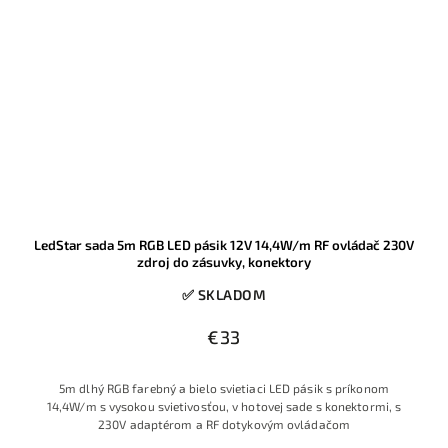
LedStar sada 5m RGB LED pásik 12V 14,4W/m RF ovládač 230V
zdroj do zásuvky, konektory
✅ SKLADOM
€33
5m dlhý RGB farebný a bielo svietiaci LED pásik s príkonom
14,4W/m s vysokou svietivosťou, v hotovej sade s konektormi, s
230V adaptérom a RF dotykovým ovládačom