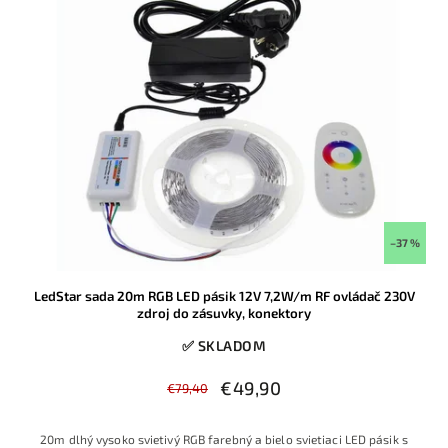
–37 %
LedStar sada 20m RGB LED pásik 12V 7,2W/m RF ovládač 230V
zdroj do zásuvky, konektory
✅ SKLADOM
€49,90
€79,40
20m dlhý vysoko svietivý RGB farebný a bielo svietiaci LED pásik s