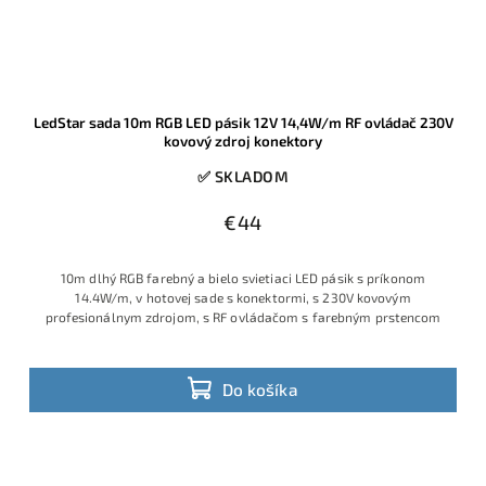
LedStar sada 10m RGB LED pásik 12V 14,4W/m RF ovládač 230V
kovový zdroj konektory
✅ SKLADOM
€44
10m dlhý RGB farebný a bielo svietiaci LED pásik s príkonom
14.4W/m, v hotovej sade s konektormi, s 230V kovovým
profesionálnym zdrojom, s RF ovládačom s farebným prstencom
Do košíka