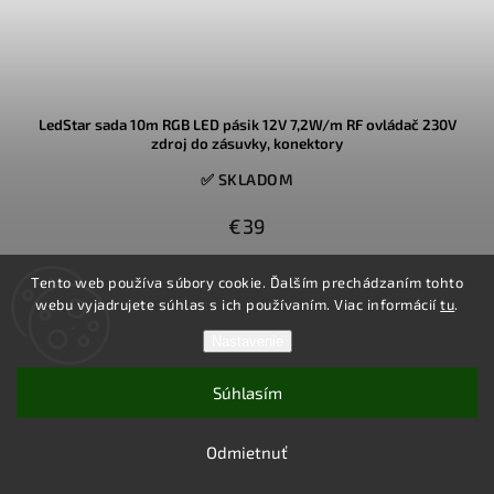
LedStar sada 10m RGB LED pásik 12V 7,2W/m RF ovládač 230V
zdroj do zásuvky, konektory
✅ SKLADOM
€39
Tento web používa súbory cookie. Ďalším prechádzaním tohto
10m dlhý vysoko svietivý RGB farebný a bielo svietiaci LED pásik s
nízkym príkonom, v hotovej sade s konektormi, s 230V adaptérom,
webu vyjadrujete súhlas s ich používaním. Viac informácií
tu
.
s RF ovládačom s farebným prstencom
Nastavenie
Súhlasím
Do košíka
Odmietnuť
Akcia