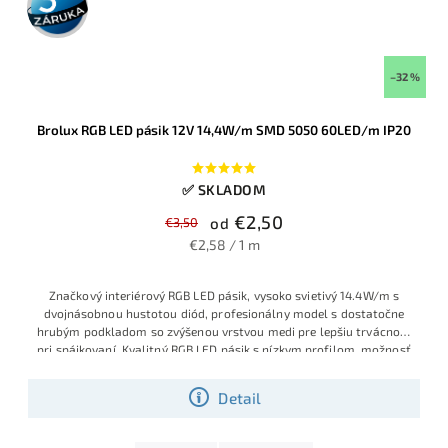
záruka
–32 %
Brolux RGB LED pásik 12V 14,4W/m SMD 5050 60LED/m IP20
✅ SKLADOM
€2,50
€3,50
od
€2,58 / 1 m
Značkový interiérový RGB LED pásik, vysoko svietivý 14.4W/m s
dvojnásobnou hustotou diód, profesionálny model s dostatočne
hrubým podkladom so zvýšenou vrstvou medi pre lepšiu trvácnosť
pri spájkovaní.
Kvalitný RGB LED pásik s nízkym profilom, možnosť
delenia po 5 cm, plynulé farebné efekty aj statické farby, vhodný
do líšt, podsvietenia či dekorácií.
Detail