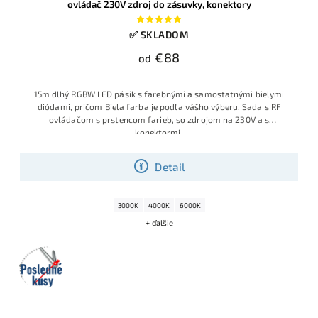
ovládač 230V zdroj do zásuvky, konektory
✅ SKLADOM
€88
od
15m dlhý RGBW LED pásik s farebnými a samostatnými bielymi
diódami, pričom Biela farba je podľa vášho výberu. Sada s RF
ovládačom s prstencom farieb, so zdrojom na 230V a s
konektormi.
Detail
3000K
4000K
6000K
+ ďalšie
Posledné
kusy