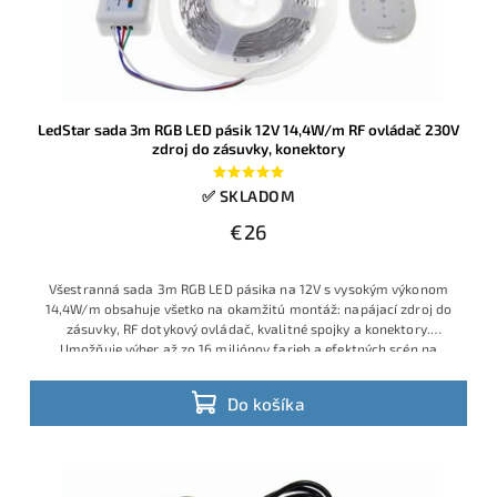
LedStar sada 3m RGB LED pásik 12V 14,4W/m RF ovládač 230V
zdroj do zásuvky, konektory
✅ SKLADOM
€26
Všestranná sada 3m RGB LED pásika na 12V s vysokým výkonom
14,4W/m obsahuje všetko na okamžitú montáž: napájací zdroj do
zásuvky, RF dotykový ovládač, kvalitné spojky a konektory.
Umožňuje výber až zo 16 miliónov farieb a efektných scén na
diaľku. Vhodné na podsvietenie nábytku, obývačky, vitrín, za TV
alebo dekoračné efekty v domácnosti.
Do košíka