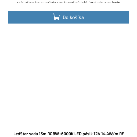
príslušenstvo umožnia realizovať súvislé farebné osvetlenie
stropných podhľadov, obvodov miestností alebo barových pultov
bez skladania viacerých kratších sád
Do košíka
LedStar sada 15m RGBW+6000K LED pásik 12V 14,4W/m RF