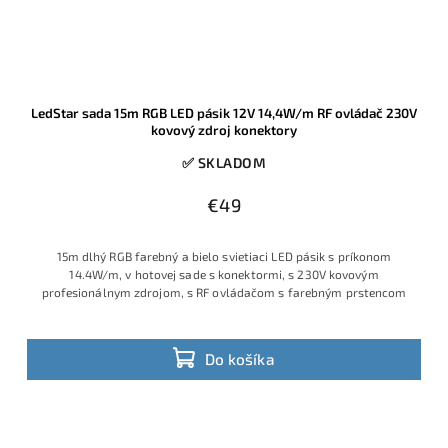
LedStar sada 15m RGB LED pásik 12V 14,4W/m RF ovládač 230V
kovový zdroj konektory
✅ SKLADOM
€49
15m dlhý RGB farebný a bielo svietiaci LED pásik s príkonom
14.4W/m, v hotovej sade s konektormi, s 230V kovovým
profesionálnym zdrojom, s RF ovládačom s farebným prstencom
Do košíka