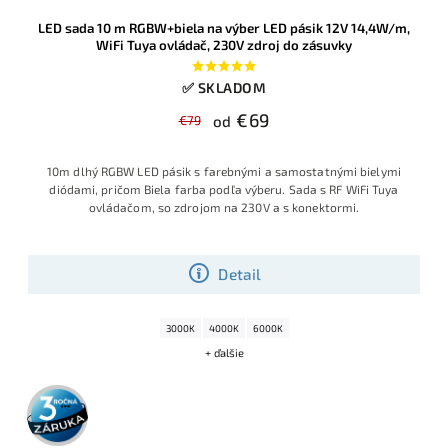
LED sada 10 m RGBW+biela na výber LED pásik 12V 14,4W/m,
WiFi Tuya ovládač, 230V zdroj do zásuvky
✅ SKLADOM
€69
€79
od
10m dlhý RGBW LED pásik s farebnými a samostatnými bielymi
diódami, pričom Biela farba podľa výberu. Sada s RF WiFi Tuya
ovládačom, so zdrojom na 230V a s konektormi.
Detail
3000K
4000K
6000K
+ ďalšie
3 roky
záruka