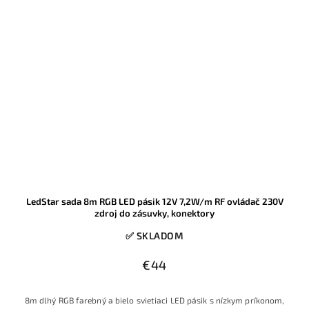
LedStar sada 8m RGB LED pásik 12V 7,2W/m RF ovládač 230V
zdroj do zásuvky, konektory
✅ SKLADOM
€44
8m dlhý RGB farebný a bielo svietiaci LED pásik s nízkym príkonom,