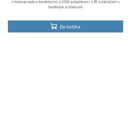
v hotovej sade s konektormi, s 230V adaptérom, s RF ovládačom s
farebným prstencom
Do košíka