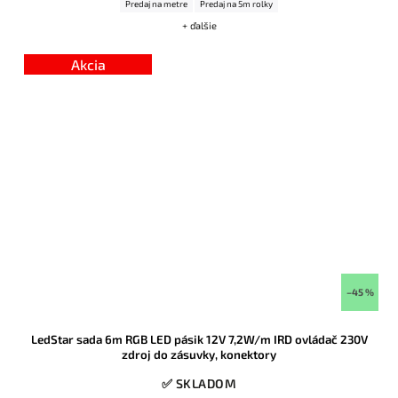
Predaj na metre
Predaj na 5m rolky
+ ďalšie
Akcia
–45 %
LedStar sada 6m RGB LED pásik 12V 7,2W/m IRD ovládač 230V
zdroj do zásuvky, konektory
✅ SKLADOM