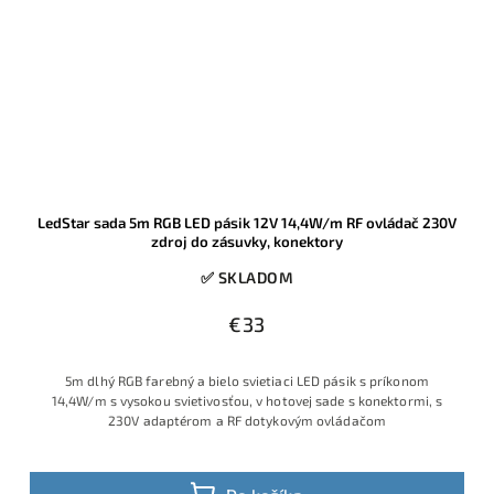
LedStar sada 5m RGB LED pásik 12V 14,4W/m RF ovládač 230V
zdroj do zásuvky, konektory
✅ SKLADOM
€33
5m dlhý RGB farebný a bielo svietiaci LED pásik s príkonom
14,4W/m s vysokou svietivosťou, v hotovej sade s konektormi, s
230V adaptérom a RF dotykovým ovládačom