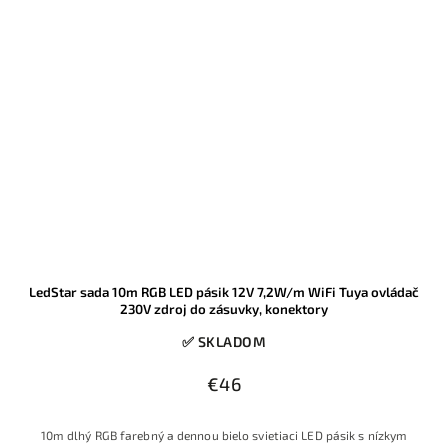
LedStar sada 10m RGB LED pásik 12V 7,2W/m WiFi Tuya ovládač
230V zdroj do zásuvky, konektory
✅ SKLADOM
€46
10m dlhý RGB farebný a dennou bielo svietiaci LED pásik s nízkym