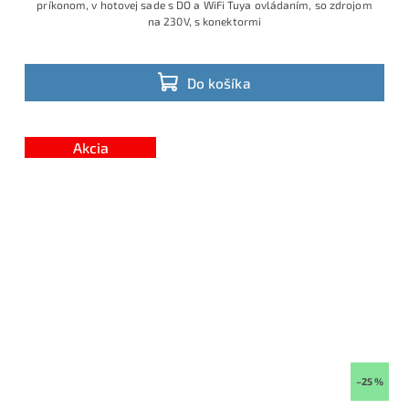
príkonom, v hotovej sade s DO a WiFi Tuya ovládaním, so zdrojom
na 230V, s konektormi
Do košíka
Akcia
–25 %