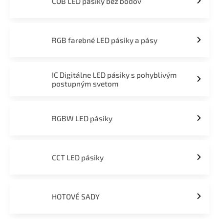
COB LED pásiky bez bodov
RGB farebné LED pásiky a pásy
IC Digitálne LED pásiky s pohyblivým
postupným svetom
RGBW LED pásiky
CCT LED pásiky
HOTOVÉ SADY