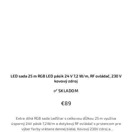
LED sada 25 m RGB LED pásik 24 V 7,2 W/m, RF ovládač, 230 V
kovový zdroj
✅ SKLADOM
€89
Extra dlhá RGB sada LedStar s celkovou dĺžkou 25 m využíva
úsporný 24V pásik 7,2W/m a dotykový RF ovládač s prstencom pre
výber farby vrátane dennej bielej. Kovový 230V zdroj a