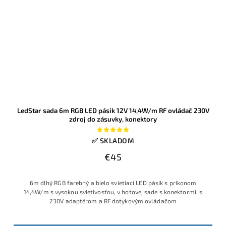
LedStar sada 6m RGB LED pásik 12V 14,4W/m RF ovládač 230V
zdroj do zásuvky, konektory
✅ SKLADOM
€45
6m dlhý RGB farebný a bielo svietiaci LED pásik s príkonom
14,4W/m s vysokou svietivosťou, v hotovej sade s konektormi, s
230V adaptérom a RF dotykovým ovládačom