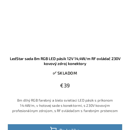
LedStar sada 8m RGB LED pásik 12V 14,4W/m RF ovládač 230V
kovový zdroj konektory
✅ SKLADOM
€39
8m dlhý RGB farebný a bielo svietiaci LED pásik s príkonom
14.4W/m, v hotovej sade s konektormi, s 230V kovovým
profesionálnym zdrojom, s RF ovládačom s farebným prstencom