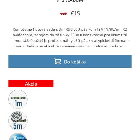
€15
€25
Kompletná hotová sada s 3m RGB LED pásikom 12V 14,4W/m, IRD
ovládačom, zdrojom do zásuvky 230V a konektormi pre okamžitú
montáž. Použitý je profesionálny LED pásik v atypickej dĺžke na
mieru, dodávaný ako plne zapojené riešenie vhodné aj pre laikov,
ktorí chcú jednoduchú inštaláciu bez spájkovania a bez ďalšieho
príslušenstva. Ide o obľúbený model s veľmi dobrým pomerom
Do košíka
ceny, výkonu a praktickosti, ktorý je v ponuke v obmedzenom
množstve a patrí medzi vyhľadávané hotové RGB sady.
Výhodná
cena vďaka aktuálnej skladovej akcii.
Akcia
Metrážny
predaj
5m
rolka
3 roky