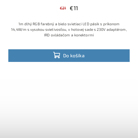
€11
€21
1m dlhý RGB farebný a bielo svietiaci LED pásik s príkonom
14,4W/m s vysokou svietivosťou, v hotovej sade s 230V adaptérom,
IRD ovládačom a konektormi
Do košíka