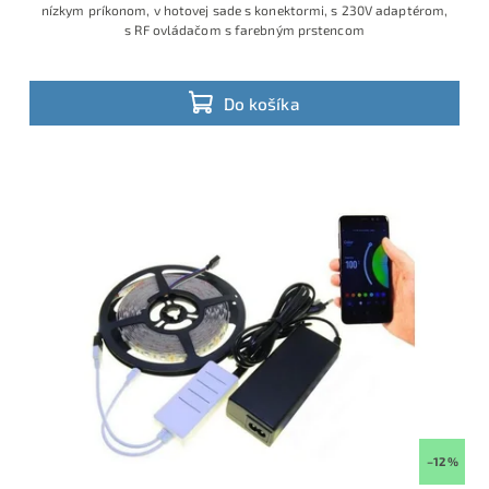
nízkym príkonom, v hotovej sade s konektormi, s 230V adaptérom,
s RF ovládačom s farebným prstencom
Do košíka
–12 %