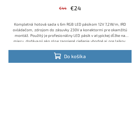
€24
€44
Kompletná hotová sada s 6m RGB LED pásikom 12V 7,2W/m, IRD
ovládačom, zdrojom do zásuvky 230V a konektormi pre okamžitú
montáž. Použitý je profesionálny LED pásik v atypickej dĺžke na
mieru, dodávaný ako plne zapojené riešenie vhodné aj pre laikov,
ktorí chcú jednoduchú inštaláciu bez spájkovania a bez ďalšieho
príslušenstva. Ide o obľúbený model s veľmi dobrým pomerom
Do košíka
ceny, výkonu a praktickosti, ktorý je v ponuke v obmedzenom
množstve a patrí medzi vyhľadávané hotové RGB sady.
Výhodná
cena vďaka aktuálnej skladovej akcii.