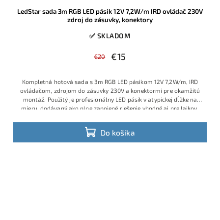
LedStar sada 3m RGB LED pásik 12V 7,2W/m IRD ovládač 230V
zdroj do zásuvky, konektory
✅ SKLADOM
€15
€20
Kompletná hotová sada s 3m RGB LED pásikom 12V 7,2W/m, IRD
ovládačom, zdrojom do zásuvky 230V a konektormi pre okamžitú
montáž. Použitý je profesionálny LED pásik v atypickej dĺžke na
mieru, dodávaný ako plne zapojené riešenie vhodné aj pre laikov,
ktorí chcú jednoduchú inštaláciu bez spájkovania a bez ďalšieho
príslušenstva. Ide o obľúbený model s veľmi dobrým pomerom
Do košíka
ceny, výkonu a praktickosti, ktorý je v ponuke v obmedzenom
množstve a patrí medzi vyhľadávané hotové RGB sady.
Výhodná
cena vďaka aktuálnej skladovej akcii.