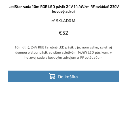
LedStar sada 10m RGB LED pásik 24V 14,4W/m RF ovládač 230V
kovový zdroj
✅ SKLADOM
€52
10m dlhý, 24V RGB farebný LED pásik v jednom celku, svieti aj
dennou bielou, pásik so silne svietivým 14,4W LED pásikom, v
hotovej sade s kovovým zdrojom a RF ovládačom
Do košíka