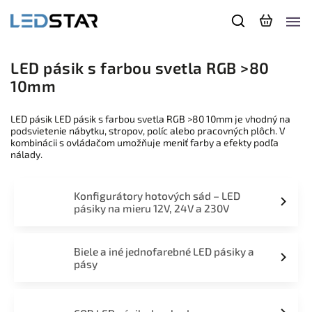
LED pásik s farbou svetla RGB >80
10mm
LED pásik LED pásik s farbou svetla RGB >80 10mm je vhodný na
podsvietenie nábytku, stropov, políc alebo pracovných plôch. V
kombinácii s ovládačom umožňuje meniť farby a efekty podľa
nálady.
Konfigurátory hotových sád – LED
pásiky na mieru 12V, 24V a 230V
Biele a iné jednofarebné LED pásiky a
pásy